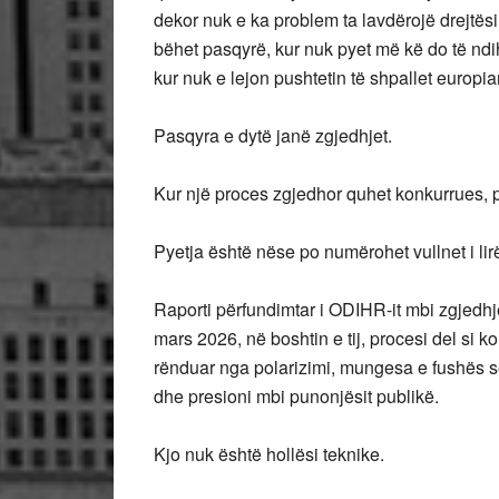
dekor nuk e ka problem ta lavdërojë drejtësinë
bëhet pasqyrë, kur nuk pyet më kë do të ndi
kur nuk e lejon pushtetin të shpallet europia
Pasqyra e dytë janë zgjedhjet.
Kur një proces zgjedhor quhet konkurrues, p
Pyetja është nëse po numërohet vullnet i li
Raporti përfundimtar i ODIHR-it mbi zgjedhje
mars 2026, në boshtin e tij, procesi del si k
rënduar nga polarizimi, mungesa e fushës së
dhe presioni mbi punonjësit publikë.
Kjo nuk është hollësi teknike.