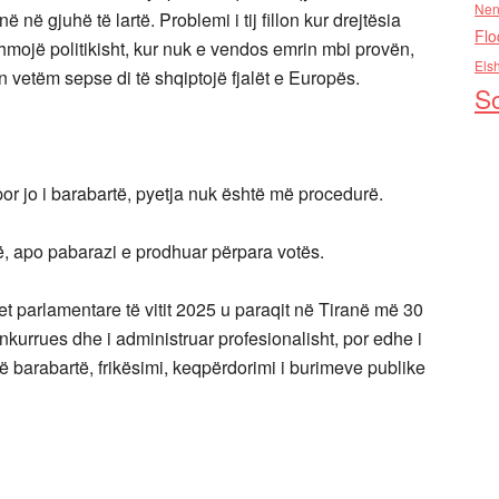
Nen
 në gjuhë të lartë. Problemi i tij fillon kur drejtësia
Flo
hmojë politikisht, kur nuk e vendos emrin mbi provën,
Els
n vetëm sepse di të shqiptojë fjalët e Europës.
So
or jo i barabartë, pyetja nuk është më procedurë.
rë, apo pabarazi e prodhuar përpara votës.
t parlamentare të vitit 2025 u paraqit në Tiranë më 30
onkurrues dhe i administruar profesionalisht, por edhe i
 barabartë, frikësimi, keqpërdorimi i burimeve publike