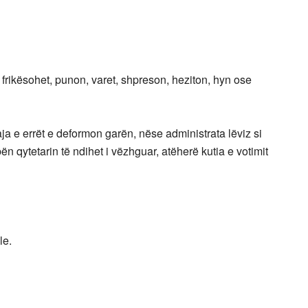
h, frikësohet, punon, varet, shpreson, heziton, hyn ose
 e errët e deformon garën, nëse administrata lëviz si
bën qytetarin të ndihet i vëzhguar, atëherë kutia e votimit
le.