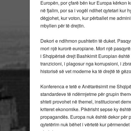
Europën, por çfarë bën kur Europa kërkon ku
në fjalim, por sa i vogël ndihet qytetari kur 
dëgjohet, kur voton, kur përballet me admini
mbyllen për të drejtin.
Dekori e ndihmon pushtetin të duket. Pasqyr
mori një kurorë europiane. Mori një pasqyrë
i Shqipërisë drejt Bashkimit Europian është 
tranzicioni, i plagosur nga korrupsioni, i zb
historisë së vet moderne ka të drejtë të g
Konferenca e tetë e Anëtarësimit me Shqip
standardeve të ndërmjetme për grupin theme
shteti provohet në themel, institucionet demo
kriteret ekonomike. Pikërisht sepse ky është 
propagandës. Europa nuk është dekor për p
qytetërim nuk bëhet i vërtetë kur përmendet 