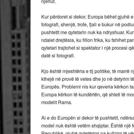
njeriut.
Kur përdoret si dekor, Europa bëhet gjuhë e
fotografi, shenjë, trofe, fjali e bukur në p
pushtetit me qytetarin nuk ka ndryshuar. Ku
ndalet drejtësia, ku fillon frika, ku fshihet 
qytetari trajtohet si spektator i një procesi
datë si fotografi.
Kjo është mjeshtëria e tij politike, të marr
kthejë në provë të vetes dhe jo në detyrim t
Europës. Problemi nis kur qeveria kërkon ta
Europa kërkon të kundërtën, që shteti të mo
modelit Rama.
Ai e do Europën si dekor të pushtetit, ndërs
model nuk është vetëm shqiptar. Është një 
Republikë, gjuhë qytetërimi pa kufizim të vë