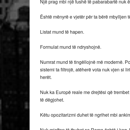
Një prag mbi një fushë të pabarabartë nuk 
Është mënyrë e vjetër për ta bërë mbylljen të
Listat mund të hapen.
Formulat mund të ndryshojnë.
Numrat mund të tingëllojnë më modernë. Por
sistemi ta filtrojë, atëherë vota nuk vjen si li
herët.
Nuk ka Europë reale me drejtësi që trembet n
të dëgjohet.
Këtu opozitarizmi duhet të ngrihet mbi ank
Nuk mjafton të thuhet se Rama është i keq.