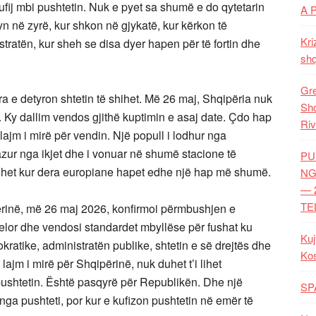
fij mbi pushtetin. Nuk e pyet sa shumë e do qytetarin
A 
hyn në zyrë, kur shkon në gjykatë, kur kërkon të
Kri
stratën, kur sheh se disa dyer hapen për të fortin dhe
shq
Gre
a e detyron shtetin të shihet. Më 26 maj, Shqipëria nuk
Shq
. Ky dallim vendos gjithë kuptimin e asaj date. Çdo hap
Riv
lajm i mirë për vendin. Një popull i lodhur nga
razur nga ikjet dhe i vonuar në shumë stacione të
PU
ëzohet kur dera europiane hapet edhe një hap më shumë.
NG
— 
TE
ërinë, më 26 maj 2026, konfirmoi përmbushjen e
lor dhe vendosi standardet mbyllëse për fushat ku
Kuj
kratike, administratën publike, shtetin e së drejtës dhe
Ko
lajm i mirë për Shqipërinë, nuk duhet t’i lihet
ushtetin. Është pasqyrë për Republikën. Dhe një
SP
nga pushteti, por kur e kufizon pushtetin në emër të