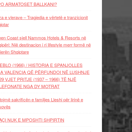
PO ARMATOSET BALLKANI?
za e vlerave – Tragjedia e vërtetë e tranzicionit
iptar
en Coast sjell Nammos Hotels & Resorts në
ipëri: Një destinacion i ri lifestyle merr formë në
ierën Shqiptare
EBLO (1966) / HISTORIA E SPANJOLLES
A VALENCIA QË PËRFUNDOI NË LUSHNJE
29 VJET PRITJE (1937 – 1966) TË NJË
LEFONATE NGA DY MOTRAT
tojmë sakrificën e familjes Lleshi për lirinë e
sovës
AÇI NUK E MPOSHTI SHPIRTIN