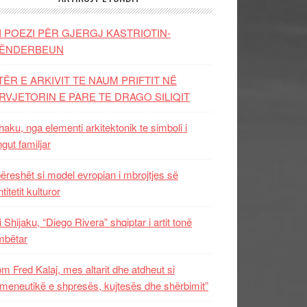
I POEZI PËR GJERGJ KASTRIOTIN-
ËNDERBEUN
TËR E ARKIVIT TE NAUM PRIFTIT NË
RVJETORIN E PARE TE DRAGO SILIQIT
aku, nga elementi arkitektonik te simboli i
ngut familjar
ëreshët si model evropian i mbrojtjes së
titetit kulturor
i Shijaku, “Diego Rivera” shqiptar i artit tonë
mbëtar
m Fred Kalaj, mes altarit dhe atdheut si
meneutikë e shpresës, kujtesës dhe shërbimit”