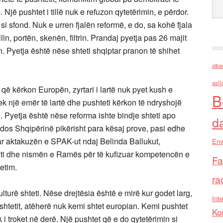
 Një pushtet i tillë nuk e refuzon qytetërimin, e përdor.
 sfond. Nuk e urren fjalën reformë, e do, sa kohë fjala
in, portën, skenën, filtrin. Prandaj pyetja pas 26 majit
. Pyetja është nëse shteti shqiptar pranon të shihet
alba
asll
 që kërkon Europën, zyrtari i lartë nuk pyet kush e
B
prek një emër të lartë dhe pushteti kërkon të ndryshojë
e. Pyetja është nëse reforma ishte bindje shteti apo
d
dos Shqipërinë pikërisht para kësaj prove, pasi edhe
r aktakuzën e SPAK-ut ndaj Belinda Ballukut,
Env
teti dhe nismën e Ramës për të kufizuar kompetencën e
Fa
etim.
ra
lturë shteti. Nëse drejtësia është e mirë kur godet larg,
Inte
ushtetit, atëherë nuk kemi shtet europian. Kemi pushtet
Ko
 i troket në derë. Një pushtet që e do qytetërimin si