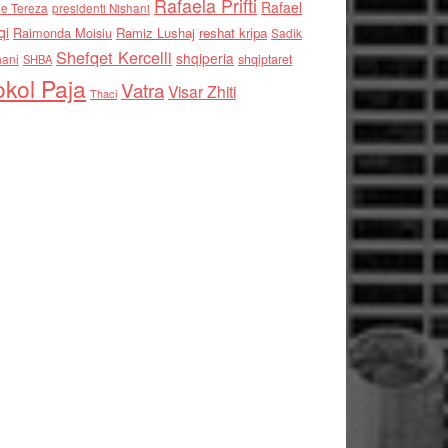
Rafaela Prifti
Rafael
e Tereza
presidenti Nishani
qi
Raimonda Moisiu
Ramiz Lushaj
reshat kripa
Sadik
Shefqet Kercelli
shqiperia
hani
shqiptaret
SHBA
kol Paja
Vatra
Visar Zhiti
Thaci