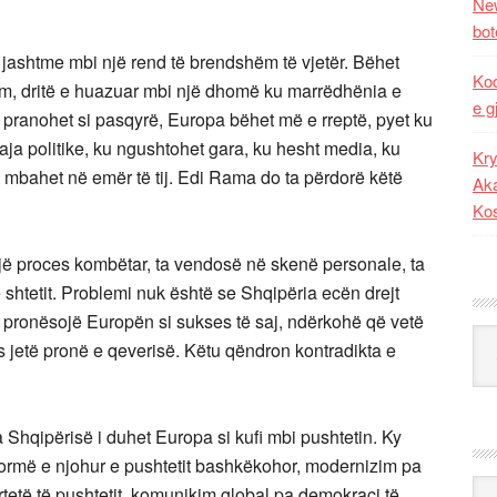
New
bot
 jashtme mbi një rend të brendshëm të vjetër. Bëhet
Kod
odium, dritë e huazuar mbi një dhomë ku marrëdhënia e
e g
r pranohet si pasqyrë, Europa bëhet më e rreptë, pyet ku
paraja politike, ku ngushtohet gara, ku hesht media, ku
Kry
 që mbahet në emër të tij. Edi Rama do ta përdorë këtë
Aka
Ko
ë një proces kombëtar, ta vendosë në skenë personale, ta
ë shtetit. Problemi nuk është se Shqipëria ecën drejt
 pronësojë Europën si sukses të saj, ndërkohë që vetë
Kat
s jetë pronë e qeverisë. Këtu qëndron kontradikta e
a Shqipërisë i duhet Europa si kufi mbi pushtetin. Ky
formë e njohur e pushtetit bashkëkohor, modernizim pa
Ark
rtetë të pushtetit, komunikim global pa demokraci të