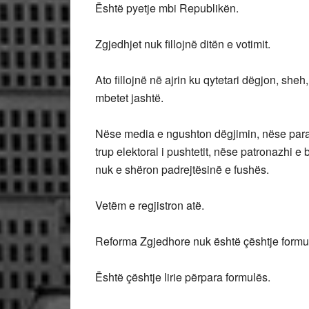
Është pyetje mbi Republikën.
Zgjedhjet nuk fillojnë ditën e votimit.
Ato fillojnë në ajrin ku qytetari dëgjon, she
mbetet jashtë.
Nëse media e ngushton dëgjimin, nëse paraja
trup elektoral i pushtetit, nëse patronazhi e 
nuk e shëron padrejtësinë e fushës.
Vetëm e regjistron atë.
Reforma Zgjedhore nuk është çështje formu
Është çështje lirie përpara formulës.