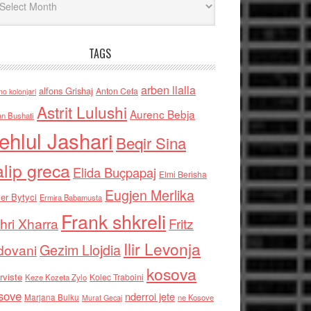
TAGS
arben llalla
alfons Grishaj
Anton Cefa
no kolonjari
Astrit Lulushi
Aurenc Bebja
an Bushati
ehlul Jashari
Beqir Sina
alip greca
Elida Buçpapaj
Elmi Berisha
Eugjen Merlika
er Bytyci
Ermira Babamusta
Frank shkreli
hri Xharra
Fritz
Ilir Levonja
Gezim Llojdia
dovani
kosova
rviste
Kolec Traboini
Keze Kozeta Zylo
sove
nderroi jete
Marjana Bulku
ne Kosove
Murat Gecaj