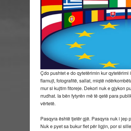
Çdo pushtet e do qytetërimin kur qytetërimi i
flamujt, fotografitë, sallat, miqtë ndërkomb
mur si kujtim fitoreje. Dekori nuk e gjykon pu
rrudhat. Ia bën fytyrën më të qetë para publ
vërtetë.
Pasqyra është tjetër gjë. Pasqyra nuk i jep pu
Nuk e pyet sa bukur flet për ligjin, por si sil