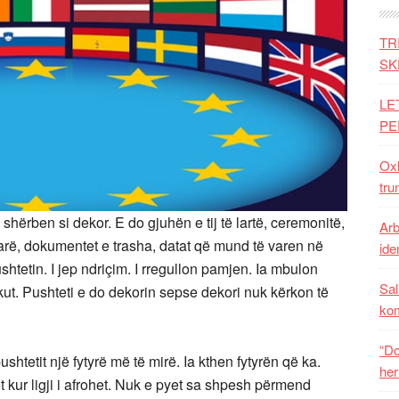
TR
SK
LE
PE
Oxh
tru
 shërben si dekor. E do gjuhën e tij të lartë, ceremonitë,
Arb
ëtarë, dokumentet e trasha, datat që mund të varen në
iden
shtetin. I jep ndriçim. I rregullon pamjen. Ia mbulon
Sal
ikut. Pushteti e do dekorin sepse dekori nuk kërkon të
ko
“Do
shtetit një fytyrë më të mirë. Ia kthen fytyrën që ka.
her
let kur ligji i afrohet. Nuk e pyet sa shpesh përmend