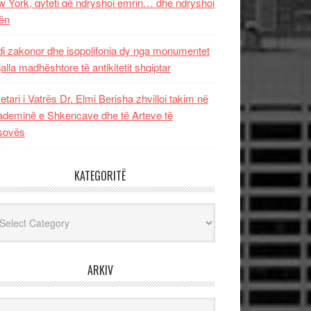
 York, qyteti që ndryshoi emrin… dhe ndryshoi
ën
i zakonor dhe isopolifonia dy nga monumentet
jalla madhështore të antikitetit shqiptar
etari i Vatrës Dr. Elmi Berisha zhvilloi takim në
deminë e Shkencave dhe të Arteve të
sovës
KATEGORITË
egoritë
ARKIV
iv