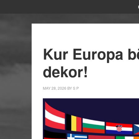
Kur Europa bë
dekor!
MAY 28, 2026
BY
S P