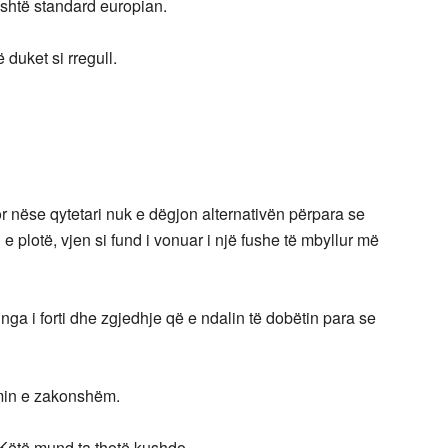
është standard europian.
 duket si rregull.
 nëse qytetari nuk e dëgjon alternativën përpara se
ri e plotë, vjen si fund i vonuar i një fushe të mbyllur më
ga i forti dhe zgjedhje që e ndalin të dobëtin para se
imin e zakonshëm.
 Këtë mund ta thotë kushdo.