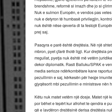
brendshme, reformë si imazh dhe jo si çlirim.
Nuk e sulmon Europën, e vendos pas vetes si
nuk e detyron të humbasë privilegjin, kontroll
nuk është nëse qeveria di ta festojë Europën
prej saj.
Pasqyra e parë është drejtësia. Në një shtet
mbron, pyet çfarë thotë ligji. Kur drejtësia 
rregullat, pyetja nuk është më vetëm juridik
dekor diplomatik. Rasti Balluku/SPAK e ven
media serioze ndërkombëtare kane raportua
pezullimin e saj, kërkesën për heqje imuni
gjyqësorit mbi pezullimin e ministrave nën h
Këtu nuk matet vetëm një dosje. Matet një ku
por bëhet e tepërt kur afrohet te qendra e p
që e lavdëron drejtësinë derisa drejtësia nuk