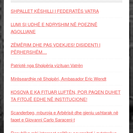
SHPALLET KËSHILLI I FEDERATËS VATRA
LUMI SI UDHË E NDRYSHIM NË POEZINË
AGOLLIANE
ZËMËRIM DHE PAS VDEKJES! DISIDENTI I
PËRHERSHËM…
Patriotë nga Shqipëria vizituan Vatrën
Mirëseardhje në Shqipëri, Ambasador Eric Wendt
KOSOVA E KA FITUAR LUFTËN, POR PAQEN DUHET
TA FITOJË EDHE NË INSTITUCIONE!
Scanderbeg, mburoja e Arbërisë dhe gjeniu ushtarak në
faqet e Giovanni Carlo Saraceni-t
Republika mbi interesat politike: sovraniteti i qytetarëve,