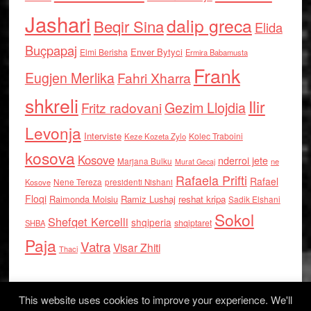
Jashari
dalip greca
Beqir Sina
Elida
Buçpapaj
Enver Bytyci
Elmi Berisha
Ermira Babamusta
Frank
Eugjen Merlika
Fahri Xharra
shkreli
Ilir
Gezim Llojdia
Fritz radovani
Levonja
Interviste
Kolec Traboini
Keze Kozeta Zylo
kosova
Kosove
nderroi jete
Marjana Bulku
ne
Murat Gecaj
Rafaela Prifti
Rafael
Nene Tereza
Kosove
presidenti Nishani
Floqi
Raimonda Moisiu
Ramiz Lushaj
reshat kripa
Sadik Elshani
Sokol
Shefqet Kercelli
shqiperia
shqiptaret
SHBA
Paja
Vatra
Visar Zhiti
Thaci
This website uses cookies to improve your experience. We'll