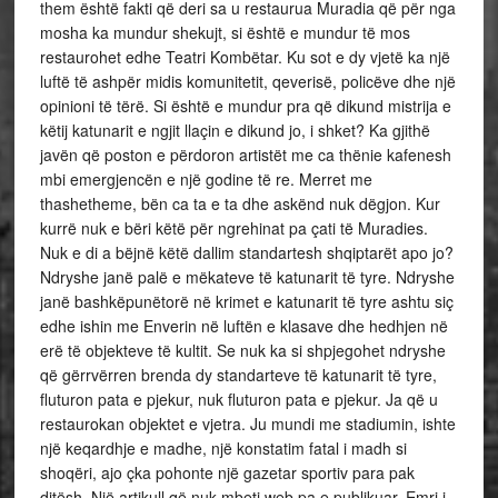
them është fakti që deri sa u restaurua Muradia që për nga
mosha ka mundur shekujt, si është e mundur të mos
restaurohet edhe Teatri Kombëtar. Ku sot e dy vjetë ka një
luftë të ashpër midis komunitetit, qeverisë, policëve dhe një
opinioni të tërë. Si është e mundur pra që dikund mistrija e
këtij katunarit e ngjit llaçin e dikund jo, i shket? Ka gjithë
javën që poston e përdoron artistët me ca thënie kafenesh
mbi emergjencën e një godine të re. Merret me
thashetheme, bën ca ta e ta dhe askënd nuk dëgjon. Kur
kurrë nuk e bëri këtë për ngrehinat pa çati të Muradies.
Nuk e di a bëjnë këtë dallim standartesh shqiptarët apo jo?
Ndryshe janë palë e mëkateve të katunarit të tyre. Ndryshe
janë bashkëpunëtorë në krimet e katunarit të tyre ashtu siç
edhe ishin me Enverin në luftën e klasave dhe hedhjen në
erë të objekteve të kultit. Se nuk ka si shpjegohet ndryshe
që gërrvërren brenda dy standarteve të katunarit të tyre,
fluturon pata e pjekur, nuk fluturon pata e pjekur. Ja që u
restaurokan objektet e vjetra. Ju mundi me stadiumin, ishte
një keqardhje e madhe, një konstatim fatal i madh si
shoqëri, ajo çka pohonte një gazetar sportiv para pak
ditësh. Një artikull që nuk mbeti web pa e publikuar. Emri i