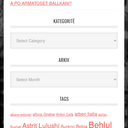
A PO ARMATOSET BALLKANI?
KATEGORITË
Kategoritë
ARKIV
Arkiv
TAGS
arben llalla
alfons Grishaj
Anton Cefa
asllan
albano kolonjari
Behlul
Astrit Lulushi
Aurenc Bebja
Bushati