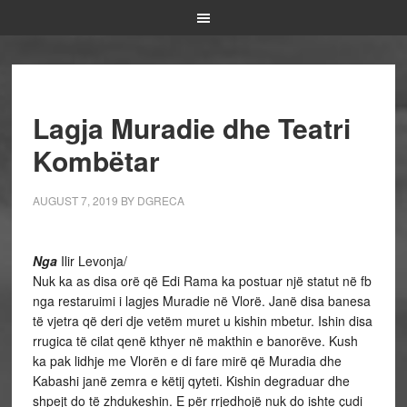
Lagja Muradie dhe Teatri
Kombëtar
AUGUST 7, 2019
BY
DGRECA
Nga
Ilir Levonja/
Nuk ka as disa orë që Edi Rama ka postuar një statut në fb
nga restaruimi i lagjes Muradie në Vlorë. Janë disa banesa
të vjetra që deri dje vetëm muret u kishin mbetur. Ishin disa
rrugica të cilat qenë kthyer në makthin e banorëve. Kush
ka pak lidhje me Vlorën e di fare mirë që Muradia dhe
Kabashi janë zemra e këtij qyteti. Kishin degraduar dhe
shpejt do të zhdukeshin. E për rrjedhojë nuk do ishte çudi