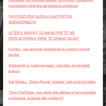
kushtetutshmëria dhe përgjegjësia shtetërore
TRI POEZI PËR GJERGJ KASTRIOTIN-
SKËNDERBEUN
LETËR E ARKIVIT TE NAUM PRIFTIT NË
PERVJETORIN E PARE TE DRAGO SILIQIT
Oxhaku, nga elementi arkitektonik te simboli i trungut
familjar
Arbëreshët si model evropian i mbrojtjes së identitetit
kulturor
Sali Shijaku, “Diego Rivera” shqiptar i artit tonë kombëtar
“Dom Fred Kalaj, mes altarit dhe atdheut si hermeneutikë
e shpresës, kujtesës dhe shërbimit”