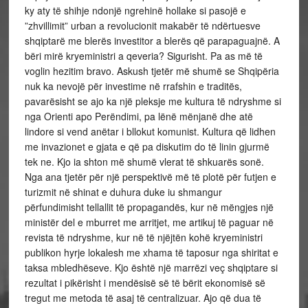
ky aty të shihje ndonjë ngrehinë hollake si pasojë e
”zhvillimit” urban a revolucionit makabër të ndërtuesve
shqiptarë me blerës investitor a blerës që parapaguajnë. A
bëri mirë kryeministri a qeveria? Sigurisht. Pa as më të
voglin hezitim bravo. Askush tjetër më shumë se Shqipëria
nuk ka nevojë për investime në rrafshin e traditës,
pavarësisht se ajo ka një pleksje me kultura të ndryshme si
nga Orienti apo Perëndimi, pa lënë mënjanë dhe atë
lindore si vend anëtar i bllokut komunist. Kultura që lidhen
me invazionet e gjata e që pa diskutim do të linin gjurmë
tek ne. Kjo ia shton më shumë vlerat të shkuarës sonë.
Nga ana tjetër për një perspektivë më të plotë për futjen e
turizmit në shinat e duhura duke iu shmangur
përfundimisht tellallit të propagandës, kur në mëngjes një
ministër del e mburret me arritjet, me artikuj të paguar në
revista të ndryshme, kur në të njëjtën kohë kryeministri
publikon hyrje lokalesh me xhama të taposur nga shiritat e
taksa mbledhëseve. Kjo është një marrëzi veç shqiptare si
rezultat i pikërisht i mendësisë së të bërit ekonomisë së
tregut me metoda të asaj të centralizuar. Ajo që dua të