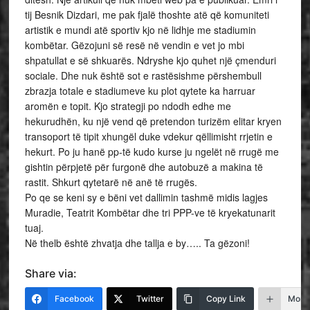
tij Besnik Dizdari, me pak fjalë thoshte atë që komuniteti
artistik e mundi atë sportiv kjo në lidhje me stadiumin
kombëtar. Gëzojuni së resë në vendin e vet jo mbi
shpatullat e së shkuarës. Ndryshe kjo quhet një çmenduri
sociale. Dhe nuk është sot e rastësishme përshembull
zbrazja totale e stadiumeve ku plot qytete ka harruar
aromën e topit. Kjo strategji po ndodh edhe me
hekurudhën, ku një vend që pretendon turizëm elitar kryen
transoport të tipit xhungël duke vdekur qëllimisht rrjetin e
hekurt. Po ju hanë pp-të kudo kurse ju ngelët në rrugë me
gishtin përpjetë për furgonë dhe autobuzë a makina të
rastit. Shkurt qytetarë në anë të rrugës.
Po qe se keni sy e bëni vet dallimin tashmë midis lagjes
Muradie, Teatrit Kombëtar dhe tri PPP-ve të kryekatunarit
tuaj.
Në thelb është zhvatja dhe tallja e by….. Ta gëzoni!
Share via:
Facebook
Twitter
Copy Link
More