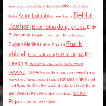
arben llalla
alfons Grishaj
Anton Cefa
asllan
albano kolonjari
Behlul
Astrit Lulushi
Aurenc Bebja
Bushati
Jashari
dalip greca
Beqir Sina
Elida
Buçpapaj
Enver Bytyci
Elmi Berisha
Ermira Babamusta
Frank
Eugjen Merlika
Fahri Xharra
shkreli
Ilir
Gezim Llojdia
Fritz radovani
Levonja
Interviste
Kolec Traboini
Keze Kozeta Zylo
kosova
Kosove
nderroi jete
Marjana Bulku
ne
Murat Gecaj
Rafaela Prifti
Rafael
Nene Tereza
Kosove
presidenti Nishani
Floqi
Raimonda Moisiu
Ramiz Lushaj
reshat kripa
Sadik Elshani
Sokol
Shefqet Kercelli
shqiperia
shqiptaret
SHBA
Paja
Vatra
Visar Zhiti
Thaci