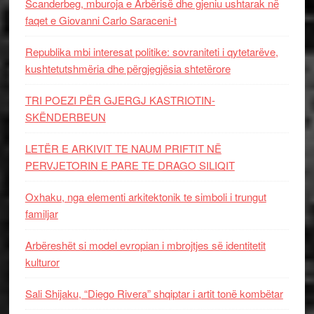
Scanderbeg, mburoja e Arbërisë dhe gjeniu ushtarak në
faqet e Giovanni Carlo Saraceni-t
Republika mbi interesat politike: sovraniteti i qytetarëve,
kushtetutshmëria dhe përgjegjësia shtetërore
TRI POEZI PËR GJERGJ KASTRIOTIN-
SKËNDERBEUN
LETËR E ARKIVIT TE NAUM PRIFTIT NË
PERVJETORIN E PARE TE DRAGO SILIQIT
Oxhaku, nga elementi arkitektonik te simboli i trungut
familjar
Arbëreshët si model evropian i mbrojtjes së identitetit
kulturor
Sali Shijaku, “Diego Rivera” shqiptar i artit tonë kombëtar