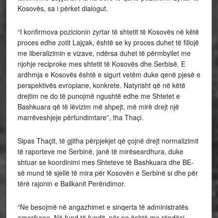
Kosovës, sa i përket dialogut.
“I konfirmova pozicionin zyrtar të shtetit të Kosovës në këtë
proces edhe zotit Lajçak, është se ky proces duhet të fillojë
me liberalizimin e vizave, ndërsa duhet të përmbyllet me
njohje reciproke mes shtetit të Kosovës dhe Serbisë. E
ardhmja e Kosovës është e sigurt vetëm duke qenë pjesë e
perspektivës evropiane, konkrete. Natyrisht që në këtë
drejtim ne do të punojmë ngushtë edhe me Shtetet e
Bashkuara që të lëvizim më shpejt, më mirë drejt një
marrëveshjeje përfundimtare”, tha Thaçi.
Sipas Thaçit, të gjitha përpjekjet që çojnë drejt normalizimit
të raporteve me Serbinë, janë të mirëseardhura, duke
shtuar se koordinimi mes Shteteve të Bashkuara dhe BE-
së mund të sjellë të mira për Kosovën e Serbinë si dhe për
tërë rajonin e Ballkanit Perëndimor.
“Ne besojmë në angazhimet e sinqerta të administratës
amerikane. Në fund të fundit, për ne është me rëndësi