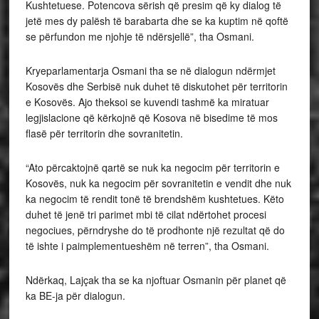
Kushtetuese. Potencova sërish që presim që ky dialog të
jetë mes dy palësh të barabarta dhe se ka kuptim në qoftë
se përfundon me njohje të ndërsjellë”, tha Osmani.
Kryeparlamentarja Osmani tha se në dialogun ndërmjet
Kosovës dhe Serbisë nuk duhet të diskutohet për territorin
e Kosovës. Ajo theksoi se kuvendi tashmë ka miratuar
legjislacione që kërkojnë që Kosova në bisedime të mos
flasë për territorin dhe sovranitetin.
“Ato përcaktojnë qartë se nuk ka negocim për territorin e
Kosovës, nuk ka negocim për sovranitetin e vendit dhe nuk
ka negocim të rendit tonë të brendshëm kushtetues. Këto
duhet të jenë tri parimet mbi të cilat ndërtohet procesi
negociues, përndryshe do të prodhonte një rezultat që do
të ishte i paimplementueshëm në terren”, tha Osmani.
Ndërkaq, Lajçak tha se ka njoftuar Osmanin për planet që
ka BE-ja për dialogun.