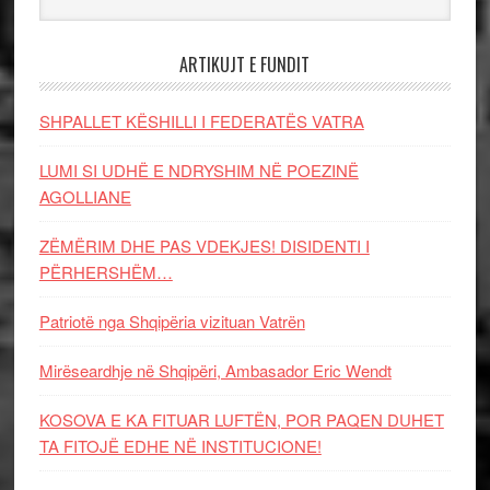
ARTIKUJT E FUNDIT
SHPALLET KËSHILLI I FEDERATËS VATRA
LUMI SI UDHË E NDRYSHIM NË POEZINË
AGOLLIANE
ZËMËRIM DHE PAS VDEKJES! DISIDENTI I
PËRHERSHËM…
Patriotë nga Shqipëria vizituan Vatrën
Mirëseardhje në Shqipëri, Ambasador Eric Wendt
KOSOVA E KA FITUAR LUFTËN, POR PAQEN DUHET
TA FITOJË EDHE NË INSTITUCIONE!