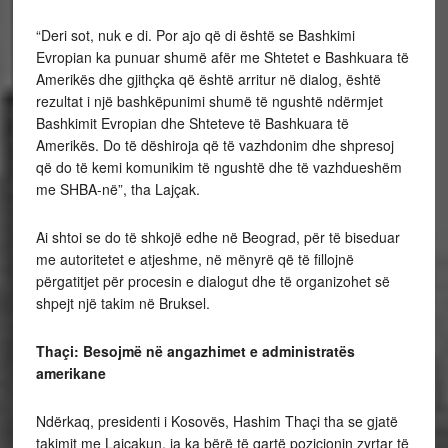
“Deri sot, nuk e di. Por ajo që di është se Bashkimi
Evropian ka punuar shumë afër me Shtetet e Bashkuara të
Amerikës dhe gjithçka që është arritur në dialog, është
rezultat i një bashkëpunimi shumë të ngushtë ndërmjet
Bashkimit Evropian dhe Shteteve të Bashkuara të
Amerikës. Do të dëshiroja që të vazhdonim dhe shpresoj
që do të kemi komunikim të ngushtë dhe të vazhdueshëm
me SHBA-në”, tha Lajçak.
Ai shtoi se do të shkojë edhe në Beograd, për të biseduar
me autoritetet e atjeshme, në mënyrë që të fillojnë
përgatitjet për procesin e dialogut dhe të organizohet së
shpejt një takim në Bruksel.
Thaçi: Besojmë në angazhimet e administratës
amerikane
Ndërkaq, presidenti i Kosovës, Hashim Thaçi tha se gjatë
takimit me Lajçakun, ia ka bërë të qartë pozicionin zyrtar të