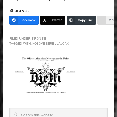
Share via:
Facebook
Twitter
Copy Link
More
FILED UNDER:
KRONIKE
TAGGED WITH:
KOSOVE SERBI
,
LAJCAK