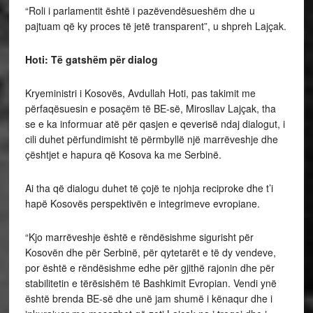
“Roli i parlamentit është i pazëvendësueshëm dhe u
pajtuam që ky proces të jetë transparent”, u shpreh Lajçak.
Hoti: Të gatshëm për dialog
Kryeministri i Kosovës, Avdullah Hoti, pas takimit me
përfaqësuesin e posaçëm të BE-së, Mirosllav Lajçak, tha
se e ka informuar atë për qasjen e qeverisë ndaj dialogut, i
cili duhet përfundimisht të përmbyllë një marrëveshje dhe
çështjet e hapura që Kosova ka me Serbinë.
Ai tha që dialogu duhet të çojë te njohja reciproke dhe t’i
hapë Kosovës perspektivën e integrimeve evropiane.
“Kjo marrëveshje është e rëndësishme sigurisht për
Kosovën dhe për Serbinë, për qytetarët e të dy vendeve,
por është e rëndësishme edhe për gjithë rajonin dhe për
stabilitetin e tërësishëm të Bashkimit Evropian. Vendi ynë
është brenda BE-së dhe unë jam shumë i kënaqur dhe i