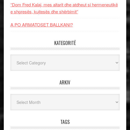
“Dom Fred Kalaj, mes altarit dhe atdheut si hermeneutikë
e shpresës, kujtesës dhe shërbimit”
A PO ARMATOSET BALLKANI?
KATEGORITË
Kategoritë
ARKIV
Arkiv
TAGS