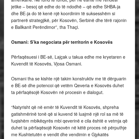
jetike – besoj që edhe do të ndodhë – që edhe SHBA-ja
dhe BE-ja do të kenë një koordinim të suksesshëm si
partnerë strategjikë, për Kosovën, Serbinë dhe tërë rajonin
e Ballkanit Perëndimor”, tha Thaçi.
Osmani: S’ka negociata për territorin e Kosovës
Përfaqësuesi i BE-së, Lajçak u takua edhe me kryetaren e
Kuvendit të Kosovës, Vjosa Osmani.
Osmani tha se kishte një takim konstruktiv me të dërguarin
e BE-së dhe potencoi që vetëm Qeveria e Kosovës duhet
ta përfaqësojë Kosovën në procesin e dialogut.
“Natyrisht që në emër të Kuvendit të Kosovës, shpreha
gatishmërinë tonë që si kuvend të luajmë një rol sa më të
fuqishëm mbikëqyrës mbi qeverinë e cila është e vetmja që
duhet ta përfaqësojë Kosovën në këtë proces në përputhje
me Kushtetutën e vendit dhe vendimin e Gjykatës