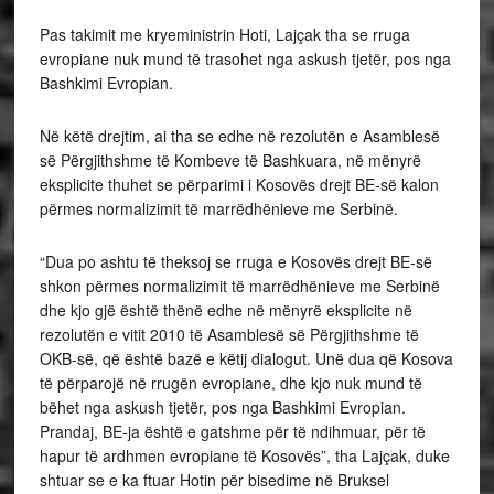
Pas takimit me kryeministrin Hoti, Lajçak tha se rruga
evropiane nuk mund të trasohet nga askush tjetër, pos nga
Bashkimi Evropian.
Në këtë drejtim, ai tha se edhe në rezolutën e Asamblesë
së Përgjithshme të Kombeve të Bashkuara, në mënyrë
eksplicite thuhet se përparimi i Kosovës drejt BE-së kalon
përmes normalizimit të marrëdhënieve me Serbinë.
“Dua po ashtu të theksoj se rruga e Kosovës drejt BE-së
shkon përmes normalizimit të marrëdhënieve me Serbinë
dhe kjo gjë është thënë edhe në mënyrë eksplicite në
rezolutën e vitit 2010 të Asamblesë së Përgjithshme të
OKB-së, që është bazë e këtij dialogut. Unë dua që Kosova
të përparojë në rrugën evropiane, dhe kjo nuk mund të
bëhet nga askush tjetër, pos nga Bashkimi Evropian.
Prandaj, BE-ja është e gatshme për të ndihmuar, për të
hapur të ardhmen evropiane të Kosovës”, tha Lajçak, duke
shtuar se e ka ftuar Hotin për bisedime në Bruksel