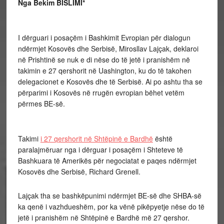
Nga Bekim BISLIMI*
I dërguari i posaçëm i Bashkimit Evropian për dialogun
ndërmjet Kosovës dhe Serbisë, Mirosllav Lajçak, deklaroi
në Prishtinë se nuk e di nëse do të jetë i pranishëm në
takimin e 27 qershorit në Uashington, ku do të takohen
delegacionet e Kosovës dhe të Serbisë. Ai po ashtu tha se
përparimi i Kosovës në rrugën evropian bëhet vetëm
përmes BE-së.
Takimi
i 27 qershorit në Shtëpinë e Bardhë
është
paralajmëruar nga i dërguar i posaçëm i Shteteve të
Bashkuara të Amerikës për negociatat e paqes ndërmjet
Kosovës dhe Serbisë, Richard Grenell.
Lajçak tha se bashkëpunimi ndërmjet BE-së dhe SHBA-së
ka qenë i vazhdueshëm, por ka vënë pikëpyetje nëse do të
jetë i pranishëm në Shtëpinë e Bardhë më 27 qershor.