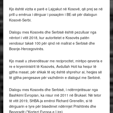
Kjo është vizita e parë e Lajçakut në Kosovë, që prej se në
prill u emërua i dërguar i posaçëm i BE-së për dialogun
Kosovë-Serbi.
Dialogu mes Kosovës dhe Serbisë është pezulluar nga
nëntori i vitit 2018, kur autoritetet e Kosovës patën
vendosur taksë 100 për qind në mallrat e Serbisë dhe
Bosnje-Hercegovinës.
Kjo masë u zëvendësuar me reciprocitet, mirëpo qeveria e
re e kryeministrit të Kosovës, Avdullah Hoti ka hequr të
gjitha masat, për shkak të siç është shprehur ai, heqjes së
të gjitha pengesave për vazhdimin e dialogut me Serbinë.
Dialogu mes Kosovës dhe Serbisë, i ndërmjetësuar nga
Bashkimi Evropian, ka nisur më 2011 në Bruksel. Në tetor
të vitit 2019, SHBA-ja emëroi Richard Grenellin, si të
dërguarin e tyre për bisedimet ndërmjet Prishtinës dhe
Beogradit.(*Kortezi Evropa e Lire)