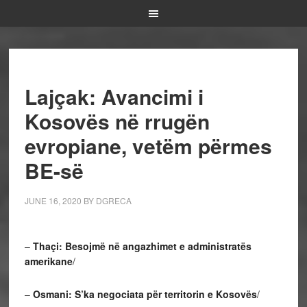
Lajçak: Avancimi i
Kosovës në rrugën
evropiane, vetëm përmes
BE-së
JUNE 16, 2020
BY
DGRECA
–
Thaçi: Besojmë në angazhimet e administratës
amerikane
/
–
Osmani: S’ka negociata për territorin e Kosovës
/