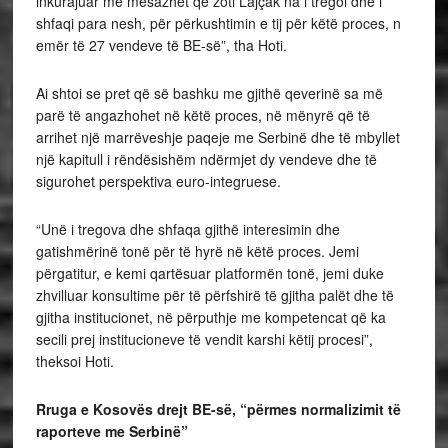
inkurajuar me mesazhet që zoti Lajçak na i tregoi dhe i
shfaqi para nesh, për përkushtimin e tij për këtë proces, n
emër të 27 vendeve të BE-së”, tha Hoti.
Ai shtoi se pret që së bashku me gjithë qeverinë sa më
parë të angazhohet në këtë proces, në mënyrë që të
arrihet një marrëveshje paqeje me Serbinë dhe të mbyllet
një kapitull i rëndësishëm ndërmjet dy vendeve dhe të
sigurohet perspektiva euro-integruese.
“Unë i tregova dhe shfaqa gjithë interesimin dhe
gatishmërinë tonë për të hyrë në këtë proces. Jemi
përgatitur, e kemi qartësuar platformën tonë, jemi duke
zhvilluar konsultime për të përfshirë të gjitha palët dhe të
gjitha institucionet, në përputhje me kompetencat që ka
secili prej institucioneve të vendit karshi këtij procesi”,
theksoi Hoti.
Rruga e Kosovës drejt BE-së, “përmes normalizimit të
raporteve me Serbinë”