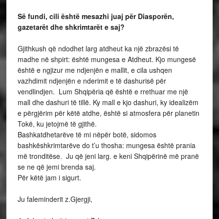
Së fundi, cili është mesazhi juaj për Diasporën,
gazetarët dhe shkrimtarët e saj?
Gjithkush që ndodhet larg atdheut ka një zbrazësi të
madhe në shpirt: është mungesa e Atdheut. Kjo mungesë
është e ngjizur me ndjenjën e mallit, e cila ushqen
vazhdimit ndjenjën e nderimit e të dashurisë për
vendlindjen. Lum Shqipëria që është e rrethuar me një
mall dhe dashuri të tillë. Ky mall e kjo dashuri, ky idealizëm
e përgjërim për këtë atdhe, është si atmosfera për planetin
Tokë, ku jetojmë të gjithë.
Bashkatdhetarëve të mi nëpër botë, sidomos
bashkëshkrimtarëve do t’u thosha: mungesa është prania
më tronditëse. Ju që jeni larg. e keni Shqipërinë më pranë
se ne që jemi brenda saj.
Për këtë jam i sigurt.
Ju faleminderit z.Gjergji,