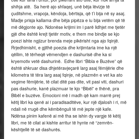
shihja atë. Sa herë ajo shfaqej, unë bëja lëvizje të
çuditshme, vrapoja, këndoja, bërtisja, që t’i bija në sy asaj.
Madje prisja kallama dhe bëja pipëza e iu bija vetëm që të
më dëgjonte ajo. Ndonëse krijimi im i parë lidhjet me tjetër
gjë dhe është krejt tjetër motiv, e them me bindje se kjo
poezi ishte ngjizur brenda meje pikërisht nga ajo fqinjë.
Rrjedhimisht, e gjithë poezia dhe krijimtaria ime ka një
qëllim, të tërheqë vëmendjen e dashurisë dhe ka si
kryemotiv vetë dashurinë. Edhe libri “Bibla e Buzëve” që
është shkruar disa dhjetëravjeçarë larg asaj fëmijërie dhe
kilometra të tëra larg asaj fqinje, në plazmën e vet ka ato
vegime fëmijërie, të cilat ditë pas dite, vit pasi viti, dashuri
pas dashurie, kanë plazmuar te kjo “Bibël” e thënë, pra
Bibël e buzëve. Emocioni më i madh që kam marrë prej
këtij libri ka qenë ai i paradisaditëve, kur një djalosh i ri, më
ndali në rrugë dhe këmbënguli të më jepte një kafe.
Ndërsa pinim kafenë ai më tha se ishin dy vargje të këtij
libri, me të cilat ai kishte arritur të hynte në “zemrën-
kështjellë të së dashurës.