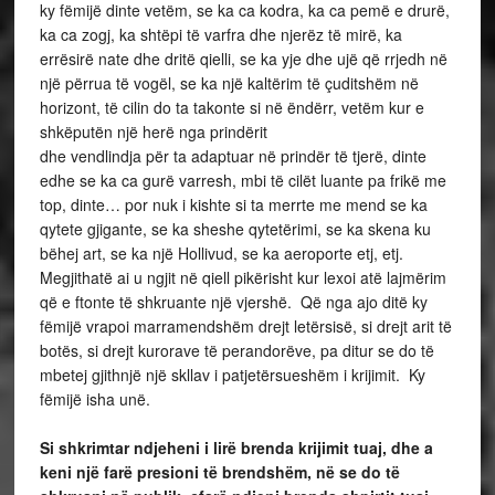
ky fëmijë dinte vetëm, se ka ca kodra, ka ca pemë e drurë,
ka ca zogj, ka shtëpi të varfra dhe njerëz të mirë, ka
errësirë nate dhe dritë qielli, se ka yje dhe ujë që rrjedh në
një përrua të vogël, se ka një kaltërim të çuditshëm në
horizont, të cilin do ta takonte si në ëndërr, vetëm kur e
shkëputën një herë nga prindërit
dhe vendlindja për ta adaptuar në prindër të tjerë, dinte
edhe se ka ca gurë varresh, mbi të cilët luante pa frikë me
top, dinte… por nuk i kishte si ta merrte me mend se ka
qytete gjigante, se ka sheshe qytetërimi, se ka skena ku
bëhej art, se ka një Hollivud, se ka aeroporte etj, etj.
Megjithatë ai u ngjit në qiell pikërisht kur lexoi atë lajmërim
që e ftonte të shkruante një vjershë. Që nga ajo ditë ky
fëmijë vrapoi marramendshëm drejt letërsisë, si drejt arit të
botës, si drejt kurorave të perandorëve, pa ditur se do të
mbetej gjithnjë një skllav i patjetërsueshëm i krijimit. Ky
fëmijë isha unë.
Si shkrimtar ndjeheni i lirë brenda krijimit tuaj, dhe a
keni një farë presioni të brendshëm, në se do të