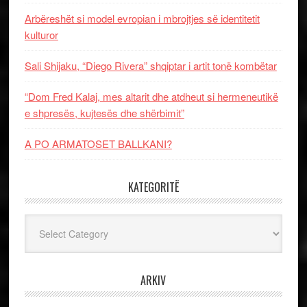
Arbëreshët si model evropian i mbrojtjes së identitetit
kulturor
Sali Shijaku, “Diego Rivera” shqiptar i artit tonë kombëtar
“Dom Fred Kalaj, mes altarit dhe atdheut si hermeneutikë
e shpresës, kujtesës dhe shërbimit”
A PO ARMATOSET BALLKANI?
KATEGORITË
Kategoritë
ARKIV