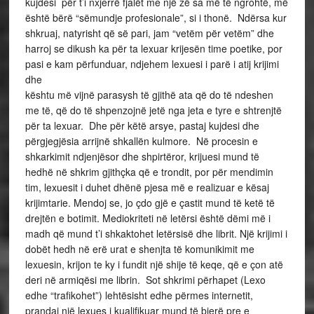
kujdesi për t’i nxjerrë fjalët me një zë sa më të ngrohtë, më
është bërë “sëmundje profesionale”, si i thonë. Ndërsa kur
shkruaj, natyrisht që së pari, jam “vetëm për vetëm” dhe
harroj se dikush ka për ta lexuar krijesën time poetike, por
pasi e kam përfunduar, ndjehem lexuesi i parë i atij krijimi
dhe
kështu më vijnë parasysh të gjithë ata që do të ndeshen
me të, që do të shpenzojnë jetë nga jeta e tyre e shtrenjtë
për ta lexuar. Dhe për këtë arsye, pastaj kujdesi dhe
përgjegjësia arrijnë shkallën kulmore. Në procesin e
shkarkimit ndjenjësor dhe shpirtëror, krijuesi mund të
hedhë në shkrim gjithçka që e trondit, por për mendimin
tim, lexuesit i duhet dhënë pjesa më e realizuar e kësaj
krijimtarie. Mendoj se, jo çdo gjë e çastit mund të ketë të
drejtën e botimit. Mediokriteti në letërsi është dëmi më i
madh që mund t’i shkaktohet letërsisë dhe librit. Një krijimi i
dobët hedh në erë urat e shenjta të komunikimit me
lexuesin, krijon te ky i fundit një shije të keqe, që e çon atë
deri në armiqësi me librin. Sot shkrimi përhapet (Lexo
edhe “trafikohet”) lehtësisht edhe përmes internetit,
prandaj një lexues i kualifikuar mund të bjerë pre e