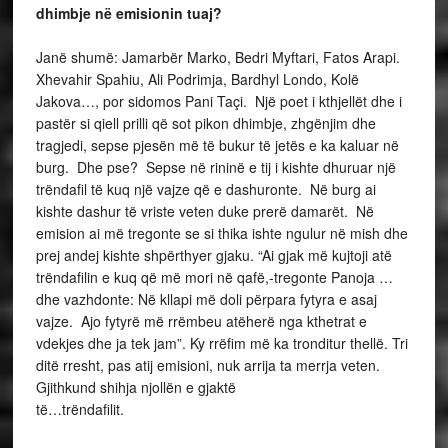
dhimbje në emisionin tuaj?
Janë shumë: Jamarbër Marko, Bedri Myftari, Fatos Arapi.
Xhevahir Spahiu, Ali Podrimja, Bardhyl Londo, Kolë
Jakova…, por sidomos Pani Taçi. Një poet i kthjellët dhe i
pastër si qiell prilli që sot pikon dhimbje, zhgënjim dhe
tragjedi, sepse pjesën më të bukur të jetës e ka kaluar në
burg. Dhe pse? Sepse në rininë e tij i kishte dhuruar një
trëndafil të kuq një vajze që e dashuronte. Në burg ai
kishte dashur të vriste veten duke prerë damarët. Në
emision ai më tregonte se si thika ishte ngulur në mish dhe
prej andej kishte shpërthyer gjaku. “Ai gjak më kujtoji atë
trëndafilin e kuq që më mori në qafë,-tregonte Panoja …
dhe vazhdonte: Në kllapi më doli përpara fytyra e asaj
vajze. Ajo fytyrë më rrëmbeu atëherë nga kthetrat e
vdekjes dhe ja tek jam”. Ky rrëfim më ka tronditur thellë. Tri
ditë rresht, pas atij emisioni, nuk arrija ta merrja veten.
Gjithkund shihja njollën e gjaktë
të…trëndafilit.