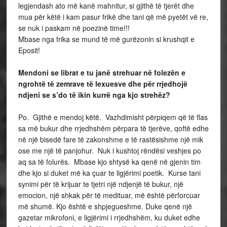
legjendash ato më kanë mahnitur, si gjithë të tjerët dhe
mua për këtë i kam pasur frikë dhe tani që më pyetët vë re,
se nuk i paskam në poezinë time!!!
Mbase nga frika se mund të më gurëzonin si krushqit e
Eposit!
Mendoni se librat e tu janë strehuar në folezën e
ngrohtë të zemrave të lexuesve dhe për rrjedhojë
ndjeni se s’do të ikin kurrë nga kjo strehëz?
Po. Gjithë e mendoj këtë. Vazhdimisht përpiqem që të flas
sa më bukur dhe rrjedhshëm përpara të tjerëve, qoftë edhe
në një bisedë fare të zakonshme e të rastësishme një mik
ose me një të panjohur. Nuk i kushtoj rëndësi veshjes po
aq sa të folurës. Mbase kjo shtysë ka qenë në gjenin tim
dhe kjo si duket më ka çuar te ligjërimi poetik. Kurse tani
synimi për të krijuar te tjetri një ndjenjë të bukur, një
emocion, një shkak për të medituar, më është përforcuar
më shumë. Kjo është e shpjegueshme. Duke qenë një
gazetar mikrofoni, e ligjërimi i rrjedhshëm, ku duket edhe