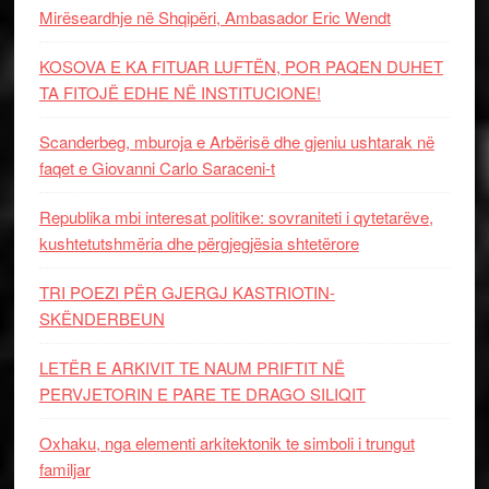
Mirëseardhje në Shqipëri, Ambasador Eric Wendt
KOSOVA E KA FITUAR LUFTËN, POR PAQEN DUHET
TA FITOJË EDHE NË INSTITUCIONE!
Scanderbeg, mburoja e Arbërisë dhe gjeniu ushtarak në
faqet e Giovanni Carlo Saraceni-t
Republika mbi interesat politike: sovraniteti i qytetarëve,
kushtetutshmëria dhe përgjegjësia shtetërore
TRI POEZI PËR GJERGJ KASTRIOTIN-
SKËNDERBEUN
LETËR E ARKIVIT TE NAUM PRIFTIT NË
PERVJETORIN E PARE TE DRAGO SILIQIT
Oxhaku, nga elementi arkitektonik te simboli i trungut
familjar