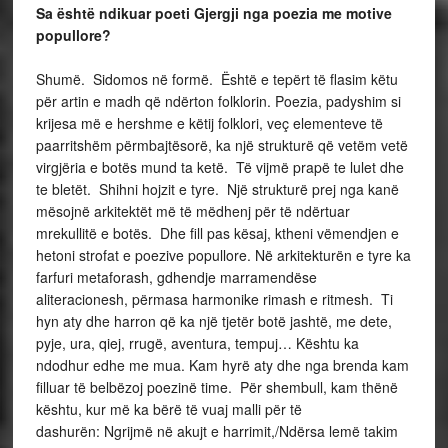
Sa është ndikuar poeti Gjergji nga poezia me motive
popullore?
Shumë. Sidomos në formë. Është e tepërt të flasim këtu
për artin e madh që ndërton folklorin. Poezia, padyshim si
krijesa më e hershme e këtij folklori, veç elementeve të
paarritshëm përmbajtësorë, ka një strukturë që vetëm vetë
virgjëria e botës mund ta ketë. Të vijmë prapë te lulet dhe
te bletët. Shihni hojzit e tyre. Një strukturë prej nga kanë
mësojnë arkitektët më të mëdhenj për të ndërtuar
mrekullitë e botës. Dhe fill pas kësaj, ktheni vëmendjen e
hetoni strofat e poezive popullore. Në arkitekturën e tyre ka
farfuri metaforash, gdhendje marramendëse
aliteracionesh, përmasa harmonike rimash e ritmesh. Ti
hyn aty dhe harron që ka një tjetër botë jashtë, me dete,
pyje, ura, qiej, rrugë, aventura, tempuj… Kështu ka
ndodhur edhe me mua. Kam hyrë aty dhe nga brenda kam
filluar të belbëzoj poezinë time. Për shembull, kam thënë
kështu, kur më ka bërë të vuaj malli për të
dashurën: Ngrijmë në akujt e harrimit,/Ndërsa lemë takim