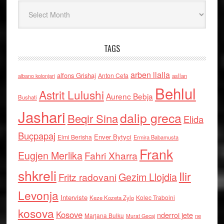
Arkiv
TAGS
arben llalla
alfons Grishaj
Anton Cefa
asllan
albano kolonjari
Behlul
Astrit Lulushi
Aurenc Bebja
Bushati
Jashari
dalip greca
Beqir Sina
Elida
Buçpapaj
Enver Bytyci
Elmi Berisha
Ermira Babamusta
Frank
Eugjen Merlika
Fahri Xharra
shkreli
Ilir
Gezim Llojdia
Fritz radovani
Levonja
Interviste
Kolec Traboini
Keze Kozeta Zylo
kosova
Kosove
nderroi jete
Marjana Bulku
ne
Murat Gecaj