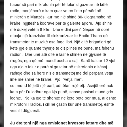
hapur së pari mikrofonin për të folur si gazetar në këtë
radio, menjëherë e kam çuar veten time përsëri në
minierën e Manzës, kur me një shinë 80-kilogramshe në
krahë, ngjitesha kodrave për te galeritë ajrore. Ajo shinë
më dukej vetëm 8 kile. Dhe e dini pse? Sepse në dorë
mbaja një tranzistor të sinkronizuar te Radio Tirana që
transmetonte muzikë ose faqe libri. Një ditë brigadieri që
këtë gjë e quante thyerje të disiplinës në punë, ma fshehu
radion. Dhe unë atë ditë e lashë shinën në gjysmë të
rrugës, nga që më mundi pesha e saj. Kanë kaluar 12 vjet
nga ajo e folur e parë si gazetar në mikrofonin e kësaj
radioje dhe sa herë nis e transmetoj më del përpara vetja
ime me shinë në krahë. Ajo, “vetja ime”,
sot mund të jetë një bari, udhëtar, rojë etj. Asnjëherë nuk
kam për t’u lodhur nga kjo punë, sepse pasioni mund çdo
lodhje. Në ka gjë të shenjtë në këtë botë për mua, ai është
mikrofoni i radios, i cili në çastin kur unë transmetoj, është
veshi i dëgjuesit.
Ju drejtoni një nga emisionet kryesore letrare dhe më