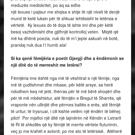
meduzës mediokritet, po aq sa edhe
një lexues i pajisur me shqisa e shije të një niveli të denjë
mund të ketë luksin për të shkuar lehtësisht te letërsia e
vërtetë. Ky lexues do të doja të ishte imi dhe për këtë
besoj vazhdimisht dhe gjithnjë kontrolloj veten. Miqtë që
më ka dhënë poezia, nuk do të m’i jepte askush në botë,
prandaj nuk dua t’i humb ata!
Si ka qenë fëmijëria e poetit Gjergji dhe a ëndërronit se
një ditë do të merreshit me letërsi?
Fëmijëria ime është nga më të vështirat e një fëmije, nga
më të çuditshmet dhe mbase, për këtë arsye, sa herë
ndodhem keq në jetë, thërras për të më bërë shoqëri dhe
për të më mbështetur, atë fëmijën e Bregut të Sharrës, që
vraponte nën ullinjtë dhe përmes baltës e erës, atë fëmijë
të uritur, të trysnuar, i cili kishte vetëm një ëndërr të bëhej:
pilot! Por mjaftoi një ditë një lajmërim në Këndin e Letrarit
të Ri të shkollës që ky fëmijë të merrte vërtete fluturimin,
veç jo me krahët e avionit, po me ato të letërsisë. Atëherë