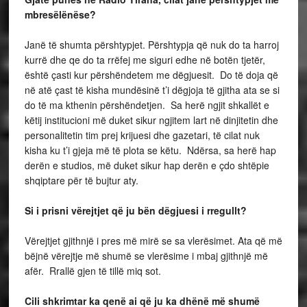
mbresëlënëse?
Janë të shumta përshtypjet. Përshtypja që nuk do ta harroj
kurrë dhe qe do ta rrëfej me siguri edhe në botën tjetër,
është çasti kur përshëndetem me dëgjuesit. Do të doja që
në atë çast të kisha mundësinë t’i dëgjoja të gjitha ata se si
do të ma kthenin përshëndetjen. Sa herë ngjit shkallët e
këtij institucioni më duket sikur ngjitem lart në dinjitetin dhe
personalitetin tim prej krijuesi dhe gazetari, të cilat nuk
kisha ku t’i gjeja më të plota se këtu. Ndërsa, sa herë hap
derën e studios, më duket sikur hap derën e çdo shtëpie
shqiptare për të bujtur aty.
Si i prisni vërejtjet që ju bën dëgjuesi i rregullt?
Vërejtjet gjithnjë i pres më mirë se sa vlerësimet. Ata që më
bëjnë vërejtje më shumë se vlerësime i mbaj gjithnjë më
afër. Rrallë gjen të tillë miq sot.
Cili shkrimtar ka qenë ai që ju ka dhënë më shumë