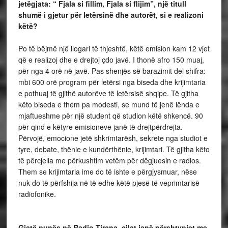
jetëgjata: “ Fjala si fillim, Fjala si flijim”, një titull
shumë i gjetur për letërsinë dhe autorët, si e realizoni
këtë?
Po të bëjmë një llogari të thjeshtë, këtë emision kam 12 vjet
që e realizoj dhe e drejtoj çdo javë. I thonë afro 150 muaj,
për nga 4 orë në javë. Pas shenjës së barazimit del shifra:
mbi 600 orë program për letërsi nga biseda dhe krijimtaria
e pothuaj të gjithë autorëve të letërsisë shqipe. Të gjitha
këto biseda e them pa modesti, se mund të jenë lënda e
mjaftueshme për një student që studion këtë shkencë. 90
për qind e këtyre emisioneve janë të drejtpërdrejta.
Përvojë, emocione jetë shkrimtarësh, sekrete nga studiot e
tyre, debate, thënie e kundërthënie, krijimtari. Të gjitha këto
të përcjella me përkushtim vetëm për dëgjuesin e radios.
Them se krijimtaria ime do të ishte e përgjysmuar, nëse
nuk do të përfshija në të edhe këtë pjesë të veprimtarisë
radiofonike.
Gjatë punës në Radio Tirana, cilat janë përshtypjet me