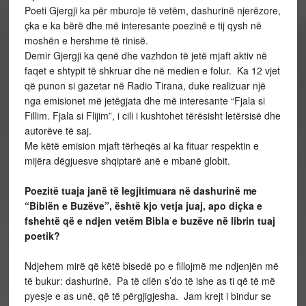
Poeti Gjergji ka për mburoje të vetëm, dashurinë njerëzore,
çka e ka bërë dhe më interesante poezinë e tij qysh në
moshën e hershme të rinisë.
Demir Gjergji ka qenë dhe vazhdon të jetë mjaft aktiv në
faqet e shtypit të shkruar dhe në medien e folur. Ka 12 vjet
që punon si gazetar në Radio Tirana, duke realizuar një
nga emisionet më jetëgjata dhe më interesante “Fjala si
Fillim. Fjala si Flijim”, i cili i kushtohet tërësisht letërsisë dhe
autorëve të saj.
Me këtë emision mjaft tërheqës ai ka fituar respektin e
mijëra dëgjuesve shqiptarë anë e mbanë globit.
Poezitë tuaja janë të legjitimuara në dashurinë me
“Biblën e Buzëve”, është kjo vetja juaj, apo diçka e
fshehtë që e ndjen vetëm Bibla e buzëve në librin tuaj
poetik?
Ndjehem mirë që këtë bisedë po e fillojmë me ndjenjën më
të bukur: dashurinë. Pa të cilën s’do të ishe as ti që të më
pyesje e as unë, që të përgjigjesha. Jam krejt i bindur se