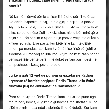
shkruani në publik, çfarë ndjeni brenda shpirtit tuaj
poetik?
Në ka një mënyrë për ta shijuar lirinë dhe për t’i zotëruar
plotësisht hapësirat e saj, këtë e gjej te krijimi, te poezia.
Aty ndjehesh Zot, ndjehesh i gjithëfuqimshëm. Gëtja thotë
diku, se edhe nëse Zoti nuk ekziston, njeriu bëri mirë që e
krijoi atë! Në shkrim e sipër të një poezie vetja më duket si
krijues zotash. Dhe pastaj kur këtë liri e kam të gjithën
timen, pa menduar se i kam hyrë në hise lirisë së tjetrit e
sidomos kur mendoj se liria ime (krijimi në këtë rast) bëhet
përmasë lirie për të tjerët, më duket se jam pushtuesi më
antipushtues i kësaj jete dhe bote.
Ju keni gati 12 vjet që punoni si gazetar në Radion
kryesore të kombit shqiptar, Radio Tirana, cila është
filozofia juaj në emisionet që transmetoni?
Para se të vija në Radio Tirana, kam kaluar në punë nga
më të ndryshmet, ku gjithnjë grindesha me shefat e mi, të
cilët merrnin masa ndaj disiplinës time të dobët. Kur kam