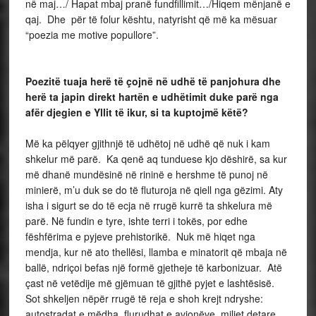
në maj…/ Hapat mbaj pranë fundfillimit…/Hiqem mënjanë e
qaj. Dhe për të folur kështu, natyrisht që më ka mësuar
“poezia me motive popullore”.
Poezitë tuaja herë të çojnë në udhë të panjohura dhe
herë ta japin direkt hartën e udhëtimit duke parë nga
afër djegien e Yllit të ikur, si ta kuptojmë këtë?
Më ka pëlqyer gjithnjë të udhëtoj në udhë që nuk i kam
shkelur më parë. Ka qenë aq tunduese kjo dëshirë, sa kur
më dhanë mundësinë në rininë e hershme të punoj në
minierë, m’u duk se do të fluturoja në qiell nga gëzimi. Aty
isha i sigurt se do të ecja në rrugë kurrë ta shkelura më
parë. Në fundin e tyre, ishte terri i tokës, por edhe
fëshfërima e pyjeve prehistorikë. Nuk më hiqet nga
mendja, kur në ato thellësi, llamba e minatorit që mbaja në
ballë, ndriçoi befas një formë gjetheje të karbonizuar. Atë
çast në vetëdije më gjëmuan të gjithë pyjet e lashtësisë.
Sot shkeljen nëpër rrugë të reja e shoh krejt ndryshe:
autostradat e mëdha, flurudhat e avionëve, miljet detare,