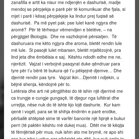
zanafilla e artit ka nisur me ndjenjën e dashurisë, madje
mendoj se përpjekja e parë për të komunikuar dhe fjala, si
mjet i parë i kësaj përpjekjeje ka lindur prej fuqisë së
dashurisë. Pa më pyet pak: pse lulet kanë ngjyra dhe
aromë? Për të tërhequr vëmendjen e bletëve, – na
përgjigjet Biologjia. Dhe ne vazhdojmë përsiatjen. Të
dashuruara me këto ngjyra dhe aroma, bletët rendin lule
më lule. Si pasojë lulet mbarsen, bletët mjaltëzojnë, pra
lind jeta dhe ëmbëlsia e saj. Kështu ndodh edhe me ne,
njerëzit. Vajzat i verbojnë pasqyrat duke qëndruar para
tyre për t’u bërë të bukura që t’u pëlqejnë djemve… Dhe
djemtë rendin pas tyre. Vajzat ikin…Djemtë i ndjekin, u
bëjnë shenja, këndojnë për to.
Letërsia dhe arti në përgjithësi do të ishin një djerrinë me
ca trungje e cungje gungaçë, të djegur nga luftërat dhe
urrejtja, nëse nuk do të ishte kjo lojë dashurie. Kur kam
qenë i vogël, para se të shihja ëndrrën e parë erotike,
përballë shtëpisë sime të varfër banonte një fqinjë e bukur
perri (të paktën kështu më dukej mua). Ditët me të këqija
të fëmijërisë për mua, nuk ishin ato me brymë, re apo shi
ose kur isha i uritur, por pikërisht ato ditë, kur nuk arrija ta