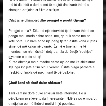
më të djathtët e deri te më të majtët dhe kanë thënë e
shenjtëruar fjalën si fillim e si flijim.
Cilat janë dhimbjet dhe pengjet e poetit Gjergji?
Pengjet e mia? Diku në një intervistë tjetër kam thënë se
pengu më i madh është nëna ime, që nuk është më në
këtë botë. Po kam edhe një peng tjetër: është koha e jetës
sime, që më kalon në gjumë. Është e tmerrshme të
mendosh se njeri është i detyruar t’ia dorëzojë “vdekjes”
gjysmën e jetës së tij!
Kurse dhimbja më e madhe është ajo që më ka shkaktuar
ikja nga kjo jetë e tim biri, Everesit. Është plaga përherë e
freskët, dhimbja që nuk mund të përballohet.
Çfarë keni në dorë duke shkruar?
Tani kam në dorë duke shkruar këtë intervistë. Po u
përgjigjem pyetjeve tuaja interesante. Ndërsa po e mbaroj,
e ndjej se po më thërret motivi i një poezie…