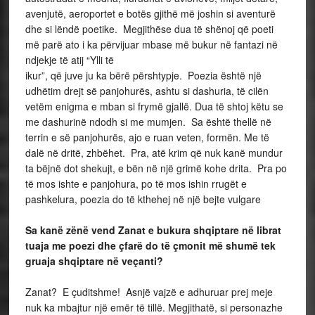
avenjutë, aeroportet e botës gjithë më joshin si aventurë
dhe si lëndë poetike. Megjithëse dua të shënoj që poeti
më parë ato i ka përvijuar mbase më bukur në fantazi në
ndjekje të atij “Ylli të
ikur”, që juve ju ka bërë përshtypje. Poezia është një
udhëtim drejt së panjohurës, ashtu si dashuria, të cilën
vetëm enigma e mban si frymë gjallë. Dua të shtoj këtu se
me dashurinë ndodh si me mumjen. Sa është thellë në
terrin e së panjohurës, ajo e ruan veten, formën. Me të
dalë në dritë, zhbëhet. Pra, atë krim që nuk kanë mundur
ta bëjnë dot shekujt, e bën në një grimë kohe drita. Pra po
të mos ishte e panjohura, po të mos ishin rrugët e
pashkelura, poezia do të kthehej në një bejte vulgare
Sa kanë zënë vend Zanat e bukura shqiptare në librat
tuaja me poezi dhe çfarë do të çmonit më shumë tek
gruaja shqiptare në veçanti?
Zanat? E çuditshme! Asnjë vajzë e adhuruar prej meje
nuk ka mbajtur një emër të tillë. Megjithatë, si personazhe