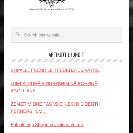
ARTIKUJT E FUNDIT
SHPALLET KËSHILLI I FEDERATËS VATRA
LUMI SI UDHË E NDRYSHIM NË POEZINË
AGOLLIANE
ZËMËRIM DHE PAS VDEKJES! DISIDENTI I
PËRHERSHËM…
Patriotë nga Shqipëria vizituan Vatrën