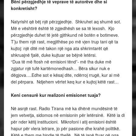
Bëni përzgjedhje të veprave të autorëve dhe si
konkretisht?
Natyrisht që bëj një përzgjedhje. Shkruhet aq shumë sot.
Më e vështirë është të zgjedhësh se sa të lexosh. Kjo
përzgjedhje duhet të jetë gjithkund në botën e botimeve.
T’ju them një rast, megjithëse po më vjen trup tani që ta
kujtoj: një ditë më takon një nga ata shkrimtarët që
shkruajnë fjalë, duke kujtuar se bëjnë letërsi.
“Dua të më ftosh në emisioni tënd”- më tha duke më
zgjatur një tufë kartëmonedhash… Bëra sikur nuk e
dëgjova….Edhe sot e kësaj dite, ndërroj rrugë, kur ai më
del përpara. Ndjehem vërtet keq kur e kujtoj këtë rast…
Keni censurë kur realizoni emisionet tuaja?
Në asnjë rast. Radio Tirana më ka dhënë mundësinë të
jem vetvetja, sidomos në emisionin për letërsinë. Këtë ia di
për nder këtij institucioni. Mikrofoni i atij emisioni është
hapur për vlera letrare, jo për pasione dhe krahë politikë.
Këtë e them me bindje të thellë. Në të janë ftuar që nga