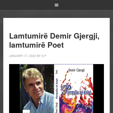
Lamtumirë Demir Gjergji,
lamtumirë Poet
JANUARY 17, 2022
BY
S P