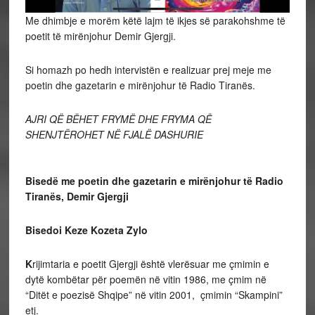
Me dhimbje e morëm këtë lajm të ikjes së parakohshme të
poetit të mirënjohur Demir Gjergji.
Si homazh po hedh intervistën e realizuar prej meje me
poetin dhe gazetarin e mirënjohur të Radio Tiranës.
AJRI QË BËHET FRYMË DHE FRYMA QË
SHENJTËROHET NË FJALË DASHURIE
Bisedë me poetin dhe gazetarin e mirënjohur të Radio
Tiranës, Demir Gjergji
Bisedoi Keze Kozeta Zylo
K
rijimtaria e poetit Gjergji është vlerësuar me çmimin e
dytë kombëtar për poemën në vitin 1986, me çmim në
“Ditët e poezisë Shqipe” në vitin 2001, çmimin “Skampini”
etj.