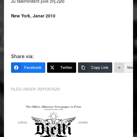
Ju faleminderit juve znj.Zylo
New York, Janar 2010
Share via:
Facebook
Twitter
Copy Link
More
FILED UNDER:
REPORTAZH