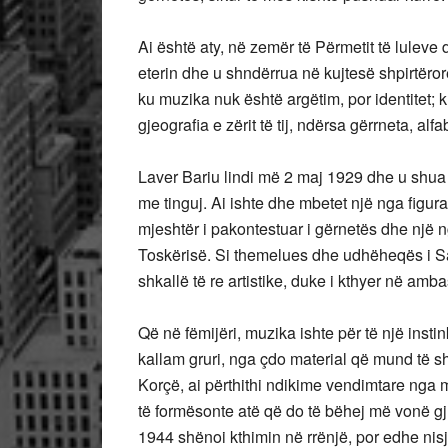
Ai është aty, në zemër të Përmetit të luleve 
eterin dhe u shndërrua në kujtesë shpirtërore
ku muzika nuk është argëtim, por identitet; 
gjeografia e zërit të tij, ndërsa gërrneta, alfabet
Laver Bariu lindi më 2 maj 1929 dhe u shua m
me tinguj. Ai ishte dhe mbetet një nga figura
mjeshtër i pakontestuar i gërnetës dhe një n
Toskërisë. Si themelues dhe udhëheqës i Saz
shkallë të re artistike, duke i kthyer në amb
Që në fëmijëri, muzika ishte për të një insti
kallam gruri, nga çdo material që mund të s
Korçë, ai përthithi ndikime vendimtare nga m
të formësonte atë që do të bëhej më vonë gju
1944 shënoi kthimin në rrënjë, por edhe nisjen