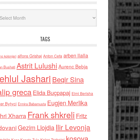
iv
TAGS
arben llalla
alfons Grishaj
Anton Cefa
no kolonjari
Astrit Lulushi
Aurenc Bebja
an Bushati
ehlul Jashari
Beqir Sina
alip greca
Elida Buçpapaj
Elmi Berisha
Eugjen Merlika
er Bytyci
Ermira Babamusta
Frank shkreli
hri Xharra
Fritz
Ilir Levonja
Gezim Llojdia
dovani
kosova
rviste
Kolec Traboini
Keze Kozeta Zylo