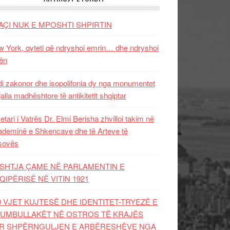
AÇI NUK E MPOSHTI SHPIRTIN
 York, qyteti që ndryshoi emrin… dhe ndryshoi
ën
i zakonor dhe isopolifonia dy nga monumentet
jalla madhështore të antikitetit shqiptar
etari i Vatrës Dr. Elmi Berisha zhvilloi takim në
deminë e Shkencave dhe të Arteve të
sovës
SHTJA ÇAME NË PARLAMENTIN E
QIPËRISË NË VITIN 1921
0 VJET KUJTESË DHE IDENTITET-TRYEZË E
UMBULLAKËT NË OSTROS TË KRAJËS
R SHPËRNGULJEN E ARBËRESHËVE NGA