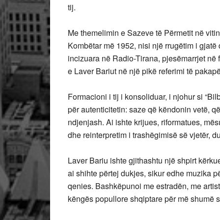
tij.
Me themelimin e Sazeve të Përmetit në vitin 
Kombëtar më 1952, nisi një rrugëtim i gjatë d
incizuara në Radio-Tirana, pjesëmarrjet në
e Laver Bariut në një pikë referimi të pakapë
Formacioni i tij i konsoliduar, i njohur si “Bil
për autenticitetin: saze që këndonin vetë, q
ndjenjash. Ai ishte krijues, riformatues, mës
dhe reinterpretim i trashëgimisë së vjetër, 
Laver Bariu ishte gjithashtu një shpirt kërk
ai shihte përtej dukjes, sikur edhe muzika pë
qenies. Bashkëpunoi me estradën, me artist
këngës popullore shqiptare për më shumë s