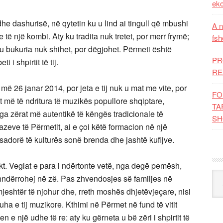
eko
dhe dashurisë, në qytetin ku u lind ai tingull që mbushi
A n
 të një kombi. Aty ku tradita nuk tretet, por merr frymë;
fsh
ku bukuria nuk shihet, por dëgjohet. Përmeti është
PR
i i shpirtit të tij.
RE
ë 26 janar 2014, por jeta e tij nuk u mat me vite, por
FO
t më të ndritura të muzikës popullore shqiptare,
TA
ga zërat më autentikë të këngës tradicionale të
SH
eve të Përmetit, ai e çoi këtë formacion në një
asadorë të kulturës sonë brenda dhe jashtë kufijve.
nkt. Veglat e para i ndërtonte vetë, nga degë pemësh,
Kat
hndërrohej në zë. Pas zhvendosjes së familjes në
jeshtër të njohur dhe, rreth moshës dhjetëvjeçare, nisi
ha e tij muzikore. Kthimi në Përmet në fund të vitit
 e një udhe të re: aty ku gërneta u bë zëri i shpirtit të