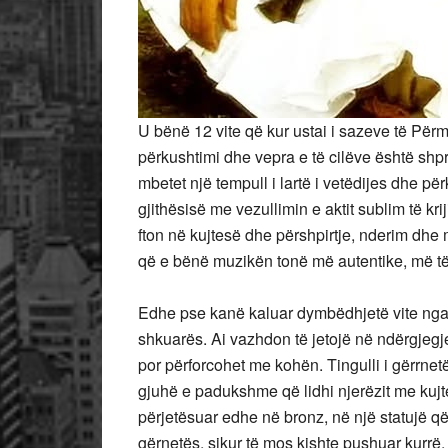
U bënë 12 vite që kur ustai i sazeve të Përmet
përkushtimi dhe vepra e të cilëve është shpr
mbetet një tempull i lartë i vetëdijes dhe pë
gjithësisë me vezullimin e aktit sublim të kri
fton në kujtesë dhe përshpirtje, nderim dhe 
që e bënë muzikën tonë më autentike, më t
Edhe pse kanë kaluar dymbëdhjetë vite nga nd
shkuarës. Ai vazhdon të jetojë në ndërgjegje
por përforcohet me kohën. Tingulli i gërrnetës
gjuhë e padukshme që lidhi njerëzit me kujt
përjetësuar edhe në bronz, në një statujë që
gërnetës, sikur të mos kishte pushuar kurrë.