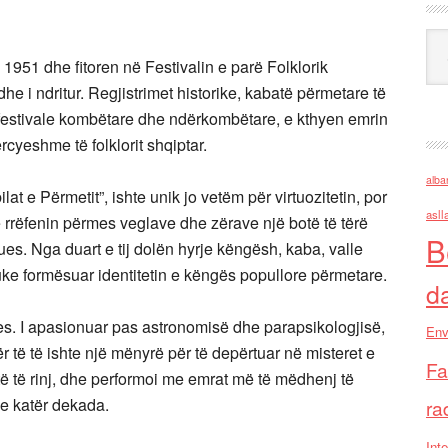
Ark
1951 dhe fitoren në Festivalin e parë Folklorik
he i ndritur. Regjistrimet historike, kabatë përmetare të
 festivale kombëtare dhe ndërkombëtare, e kthyen emrin
rcyeshme të folklorit shqiptar.
alba
bilat e Përmetit”, ishte unik jo vetëm për virtuozitetin, por
asll
ë rrëfenin përmes veglave dhe zërave një botë të tërë
B
ues. Nga duart e tij dolën hyrje këngësh, kaba, valle
duke formësuar identitetin e këngës popullore përmetare.
d
ues. I apasionuar pas astronomisë dhe parapsikologjisë,
Env
r të të ishte një mënyrë për të depërtuar në misteret e
Fa
ë të rinj, dhe performoi me emrat më të mëdhenj të
e katër dekada.
ra
Inte