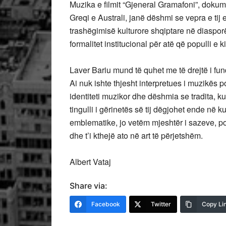
Muzika e filmit “Gjeneral Gramafoni”, dokume
Greqi e Australi, janë dëshmi se vepra e tij 
trashëgimisë kulturore shqiptare në diasporë
formalitet institucional për atë që populli e
Laver Bariu mund të quhet me të drejtë i fund
Ai nuk ishte thjesht interpretues i muzikës pop
identiteti muzikor dhe dëshmia se tradita, kur 
tingulli i gërinetës së tij dëgjohet ende në k
emblematike, jo vetëm mjeshtër i sazeve, por s
dhe t’i kthejë ato në art të përjetshëm.
Albert Vataj
Share via:
Facebook
Twitter
Copy Li