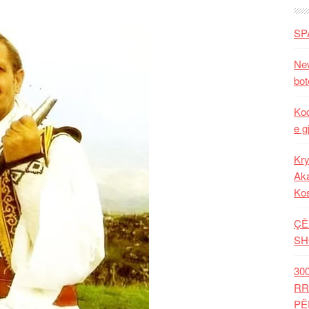
SP
New
bot
Kod
e g
Kry
Aka
Ko
ÇË
SH
30
RR
PË