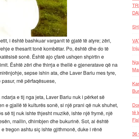
TR
DA
SH
it, i është bashkuar varganit të gjatë të atyre; zëri,
VAT
Inj
ehje e thesarit tonë kombëtar. Po, është dhe do të
rkatësisë sonë. Është ajo çfarë ushqen shpirtin e
Nga
jimit. Është zëri dhe thirrja e thellë e gjeneratave që na
Mal
mirënjohje, sepse ishin ata, dhe Laver Bariu mes tyre,
ë pasur, më përfaqësuese,
Kar
Bur
arja e tij nga jeta, Laver Bariu nuk i përket së
n e gjallë të kulturës sonë, si një prani që nuk shuhet,
Dom
të 
 së tij nuk ishte thjesht muzikë, ishte një frymë, një
Fis
esën, mallin, dhimbjen dhe bukurinë. Sot, ai është
 e tregon ashtu siç ishte gjithmonë, duke i rënë
36 