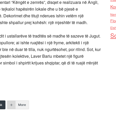
ntari “Këngët e zemrës”, disqet e realizuara në Angli,
Ko
e tejkaloi hapësirën lokale dhe u bë pjesë e
Nen
. Dekorimet dhe titujt nderues ishin vetëm një
Flo
 kishte shpallur prej kohësh: një mjeshtër të madh.
Els
So
it i ustallarëve të traditës së madhe të sazeve të Jugut.
ullore; ai ishte ruajtësi i një fryme, arkitekti i një
bie në duar të tilla, nuk ngurtësohet, por rilind. Sot, kur
ujtesën kolektive, Laver Bariu mbetet një figurë
imbol i shpirtit krijues shqiptar, që di të ruajë rrënjët
nk
More