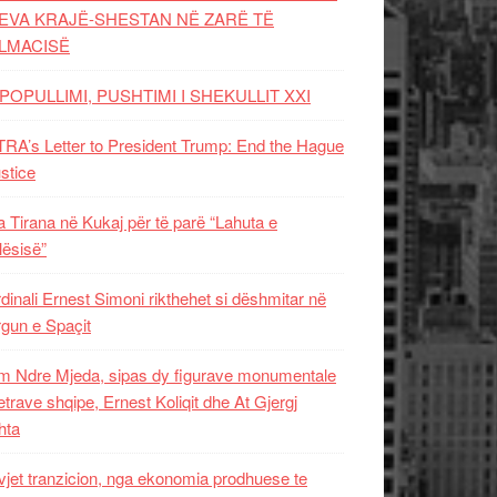
EVA KRAJË-SHESTAN NË ZARË TË
LMACISË
POPULLIMI, PUSHTIMI I SHEKULLIT XXI
RA’s Letter to President Trump: End the Hague
ustice
 Tirana në Kukaj për të parë “Lahuta e
ësisë”
dinali Ernest Simoni rikthehet si dëshmitar në
gun e Spaçit
 Ndre Mjeda, sipas dy figurave monumentale
letrave shqipe, Ernest Koliqit dhe At Gjergj
hta
vjet tranzicion, nga ekonomia prodhuese te