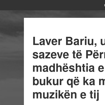
Laver Bariu, 
sazeve të Për
madhështia e 
bukur që ka m
muzikën e tij