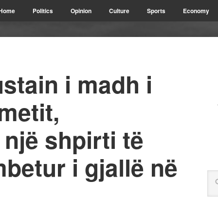
Home
Politics
Opinion
Culture
Sports
Economy
ustain i madh i
metit,
një shpirti të
betur i gjallë në