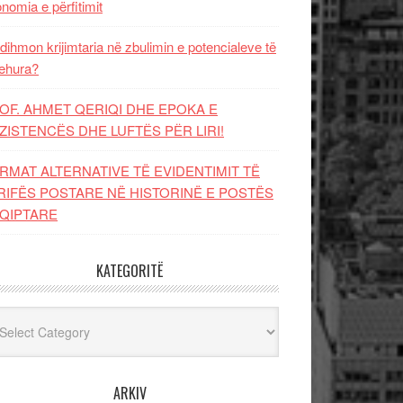
nomia e përfitimit
dihmon krijimtaria në zbulimin e potencialeve të
ehura?
OF. AHMET QERIQI DHE EPOKA E
ZISTENCЁS DHE LUFTЁS PЁR LIRI!
RMAT ALTERNATIVE TË EVIDENTIMIT TË
RIFËS POSTARE NË HISTORINË E POSTËS
QIPTARE
KATEGORITË
egoritë
ARKIV