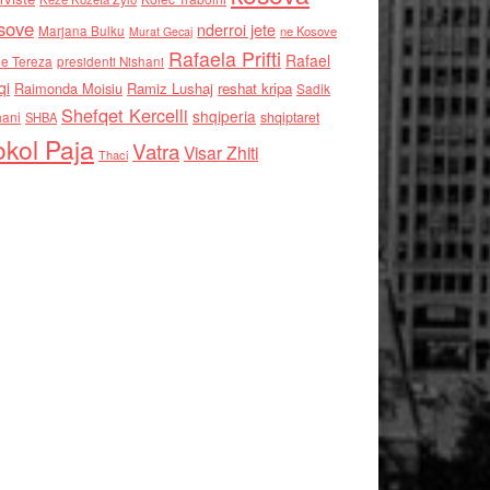
sove
nderroi jete
Marjana Bulku
ne Kosove
Murat Gecaj
Rafaela Prifti
Rafael
e Tereza
presidenti Nishani
qi
Raimonda Moisiu
Ramiz Lushaj
reshat kripa
Sadik
Shefqet Kercelli
shqiperia
hani
shqiptaret
SHBA
kol Paja
Vatra
Visar Zhiti
Thaci