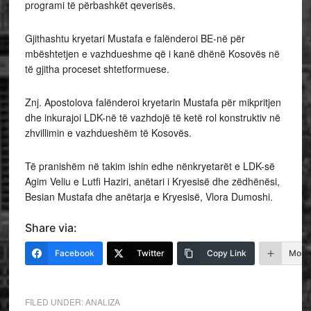
programi të përbashkët qeverisës.
Gjithashtu kryetari Mustafa e falënderoi BE-në për
mbështetjen e vazhdueshme që i kanë dhënë Kosovës në
të gjitha proceset shtetformuese.
Znj. Apostolova falënderoi kryetarin Mustafa për mikpritjen
dhe inkurajoi LDK-në të vazhdojë të ketë rol konstruktiv në
zhvillimin e vazhdueshëm të Kosovës.
Të pranishëm në takim ishin edhe nënkryetarët e LDK-së
Agim Veliu e Lutfi Haziri, anëtari i Kryesisë dhe zëdhënësi,
Besian Mustafa dhe anëtarja e Kryesisë, Vlora Dumoshi.
Share via:
Facebook
Twitter
Copy Link
More
FILED UNDER:
ANALIZA