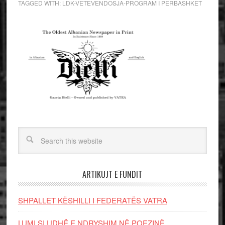
TAGGED WITH:
LDK-VETEVENDOSJA-PROGRAM I PERBASHKET
ARTIKUJT E FUNDIT
SHPALLET KËSHILLI I FEDERATËS VATRA
LUMI SI UDHË E NDRYSHIM NË POEZINË