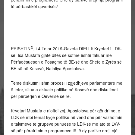
të përbashkët qeverisës/
PRISHTINË, 14 Tetor 2019-Gazeta DIELLI/ Kryetari i LDK-
së, Isa Mustafa gjatë ditës së sotme është takuar me
Përfaqësuesen e Posaçme të BE-së dhe Shefe e Zyrës së
BE-së në Kosovë, Nataliya Apostolova.
Temë diskutimi ishin procesi i zgjedhjeve parlamentare më
6 tetor, situata aktuale politike në Kosovë dhe diskutimet
për përbërjen e Qeverisë së re.
Kryetari Mustafa e njoftoi znj. Apostolova për qëndrimet e
LDK-së mbi temat kyçe politike në vend dhe për vazhdimin
e takimeve të grupeve punuese të LDK-së me ato të LVV-
së për përafrimin e programeve të të dy partive drejt një