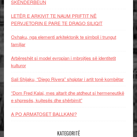
SKËNDERBEUN
LETËR E ARKIVIT TE NAUM PRIFTIT NË
PERVJETORIN E PARE TE DRAGO SILIQIT
Oxhaku, nga elementi arkitektonik te simboli i trungut
familjar
Arbëreshët si model evropian i mbrojtjes së identitetit
kulturor
Sali Shijaku, “Diego Rivera” shqiptar i artit tonë kombëtar
“Dom Fred Kalaj, mes altarit dhe atdheut si hermeneutikë
e shpresës, kujtesës dhe shërbimit”
A PO ARMATOSET BALLKANI?
KATEGORITË