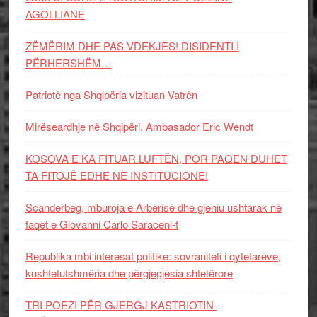
AGOLLIANE
ZËMËRIM DHE PAS VDEKJES! DISIDENTI I
PËRHERSHËM…
Patriotë nga Shqipëria vizituan Vatrën
Mirëseardhje në Shqipëri, Ambasador Eric Wendt
KOSOVA E KA FITUAR LUFTËN, POR PAQEN DUHET
TA FITOJË EDHE NË INSTITUCIONE!
Scanderbeg, mburoja e Arbërisë dhe gjeniu ushtarak në
faqet e Giovanni Carlo Saraceni-t
Republika mbi interesat politike: sovraniteti i qytetarëve,
kushtetutshmëria dhe përgjegjësia shtetërore
TRI POEZI PËR GJERGJ KASTRIOTIN-