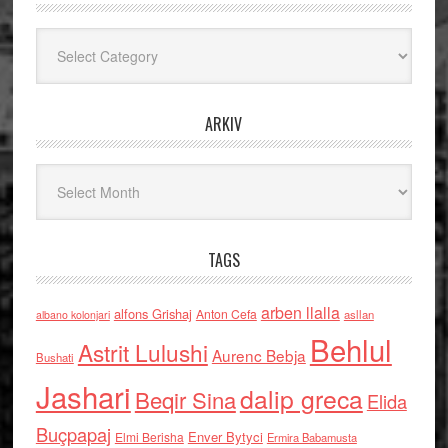
Kategoritë
ARKIV
Arkiv
TAGS
arben llalla
alfons Grishaj
Anton Cefa
asllan
albano kolonjari
Behlul
Astrit Lulushi
Aurenc Bebja
Bushati
Jashari
dalip greca
Beqir Sina
Elida
Buçpapaj
Enver Bytyci
Elmi Berisha
Ermira Babamusta