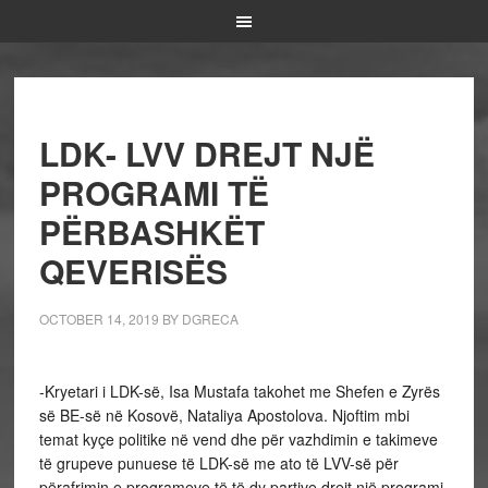
LDK- LVV DREJT NJË
PROGRAMI TË
PËRBASHKËT
QEVERISËS
OCTOBER 14, 2019
BY
DGRECA
-Kryetari i LDK-së, Isa Mustafa takohet me Shefen e Zyrës
së BE-së në Kosovë, Nataliya Apostolova. Njoftim mbi
temat kyçe politike në vend dhe për vazhdimin e takimeve
të grupeve punuese të LDK-së me ato të LVV-së për
përafrimin e programeve të të dy partive drejt një programi