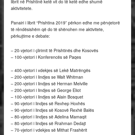
librit në Prishtinë ketë vit do të ketë edhe shumë
aktivitetete.
Panairi i librit “Prishtina 2019” përkon edhe me përvjetorë
të rêndësishëm që do të shënohen me aktivitete,
përkujtime e debate:
– 20-vjetori i çlirimit të Prishtinës dhe Kosovës
– 100-vjetori i Konferencës së Paqes
– 400-vjetori i vdekjes së Lekë Matrëngës
– 200-vjetori i lindjes se Walt Whitman
– 200-vjetori i lindjes së Herman Melville
– 200-vjetori i lindjes së George Eliot
– 100-vjetori i lindjes së Alain Bosquet
– 90-vjetori i lindjes së Rexhep Hoxhës
– 90-vjetori i lindjes së Kosovë Rexhë Balës
– 80-vjetori i lindjes së Adelina Mamaqit
– 80-vjetori i lindjes së Rrahman Dedajt
– 70-vjetori i vdekjes së Mithat Frashërit