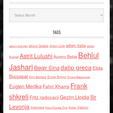
Arkiv
TAGS
arben llalla
alfons Grishaj
Anton Cefa
asllan
albano kolonjari
Behlul
Astrit Lulushi
Aurenc Bebja
Bushati
Jashari
dalip greca
Beqir Sina
Elida
Buçpapaj
Enver Bytyci
Elmi Berisha
Ermira Babamusta
Frank
Eugjen Merlika
Fahri Xharra
shkreli
Ilir
Gezim Llojdia
Fritz radovani
Levonja
Interviste
Kolec Traboini
Keze Kozeta Zylo