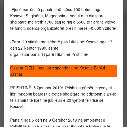
-Pjesëmarrës në panair janë mëse 100 botues nga
Kosova, Shqipëria, Maqedonia e Veriut dhe diaspora
shqiptare me rreth 1700 tituj të rinj e 5500 të tjerë të viteve
të fundit, ndërsa organizatorët presin mëse 40.000 vizitorë/
-Para 20 vitesh, menjëherë pas luftës në Kosovë nga 17
deri 22 Nëntor 1999, është
organizuar panairi i parë i librit në Prishtinë/
Gazeta DIELLI nga korrespondenti në Kosovë Behlul
Jashari
PRISHTINË, 5 Qershor 2019/ Prishtina përsëri kryeqytet
libri mirëpriti botuesit e botës shqiptare në edicionin e 21-të
të Panairit të librit në jubileun e 20 vjetorit të lirisë së
Kosovës.
Panairi nga 5 deri në 9 Qershor 2019 në ambientet e
Pallatit të Rinisë, organizuar nga Shoqata e Botuesve të