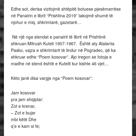
Edhe sot, derisa vizitojmë shtëpitë botuese pjesëmarrëse
në Panairin e librit “Prishtina 2019” takojmë shumë të
njohur e miq, shkrimtarë, gazetarë…
Në një nga stendat e panairit të librit në Prishtinë
shkruan:Mitrush Kuteli 1907-1967. Është aty Atalanta
Pasko, vajza e shkrimtarit të lindur në Pogradec, që ka
shkruar edhe “Poem kosovar”. Ajo tregon se fotoja e
madhe në stend është e Kutelit kur kishte 46 vjet…
Këto janë disa vargje nga “Poem kosovar”:
Jam kosovar
pra jam shqiptar:
Zot e krenar,
– Zot e bujar
mbi këtë Dhe
q’e e kam si fe;