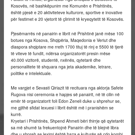
Kosovës, në bashkëpunim me Komunën e Prishtinës,
është pjesë e 20 aktiviteteve kulturore, sportive e inovative
për festimet e 20 vjetorit të çlirimit të kryeqytetit të Kosovës.
Pjesëmarrës në panairin e librit në Prishtinë janë mëse 100
botues nga Kosova, Shqipëria, Maqedonia e Veriut dhe
diaspora shqiptare me rreth 1700 tituj të rinj e 5500 të tjerë
të viteve të fundit, ndërsa organizatorët presin mëse
40.000 vizitorë, studentë, nxënës, qytetarë dhe
personalitete të shquara nga jeta akademike, letrare,
politike e intelektuale.
Me vargjet e Sevasti Qiriazit të recituara nga aktorja Safete
Rugova nisi ceremonia e hapjes së panairit, në të cilin në
emër të organizatorit foli Edon Zeneli duke u shprehur se,
me gjithë sfidat lexuesi i librit është më i pranishëm se
kurrë.
Kryetari i Prishtinës, Shpend Ahmeti bëri thirrje që qytetarët
sa më shumë ta frekuentojnë Panairin dhe të blejnë libra
dhe u shpreh se leximi është baza e kulturës së çdo kombi.