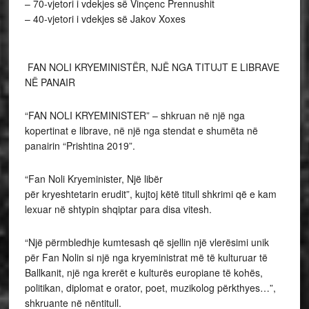
– 70-vjetori i vdekjes së Vinçenc Prennushit
– 40-vjetori i vdekjes së Jakov Xoxes
FAN NOLI KRYEMINISTËR, NJË NGA TITUJT E LIBRAVE
NË PANAIR
“FAN NOLI KRYEMINISTER” – shkruan në një nga
kopertinat e librave, në një nga stendat e shumëta në
panairin “Prishtina 2019”.
“Fan Noli Kryeminister, Një libër
për kryeshtetarin erudit”, kujtoj këtë titull shkrimi që e kam
lexuar në shtypin shqiptar para disa vitesh.
“Një përmbledhje kumtesash që sjellin një vlerësimi unik
për Fan Nolin si një nga kryeministrat më të kulturuar të
Ballkanit, një nga krerët e kulturës europiane të kohës,
politikan, diplomat e orator, poet, muzikolog përkthyes…”,
shkruante në nëntitull.