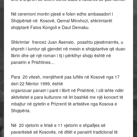
Në ceremoni morën pjesë e folen edhe ambasadori i
Shqipërisë në Kosovë, Qemal Minxhozi, shkrimtarët
shqiptarë Fatos Kongoli e Daut Demaku.
Shkrimtar francez Juan Asensio, poashtu pjesëmarrës, u
shpreh i lumtur që gjendet në mesin e shqiptarëve që duan
librin dhe që një roman i tij i përkthyr shqip është në
panairin e Prishtines…
Para 20 vitesh, menjëherë pas luftës në Kosovë nga 17
deri 22 Nëntor 1999, është
organizuar panairi i parë i librit në Prishtinë, i cili ishte ndër
aktivitetet e para kulturore në liri bashkë me një koncert të
mbajtur në qytetin e Prizrenit të artistëve nga Kosova e
Shqipëria.
Në 20 vjetorin e lirisë e 11 vjetorin e shpalljes së
pavarësisë së Kosovës, në ditët e panairit tradicional të