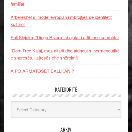
familjar
Arbëreshët si model evropian i mbrojtjes së identitetit
kulturor
Sali Shijaku, “Diego Rivera” shqiptar i artit tonë kombëtar
“Dom Fred Kalaj, mes altarit dhe atdheut si hermeneutikë
e shpresës, kujtesës dhe shërbimit”
A PO ARMATOSET BALLKANI?
KATEGORITË
Kategoritë
ARKIV