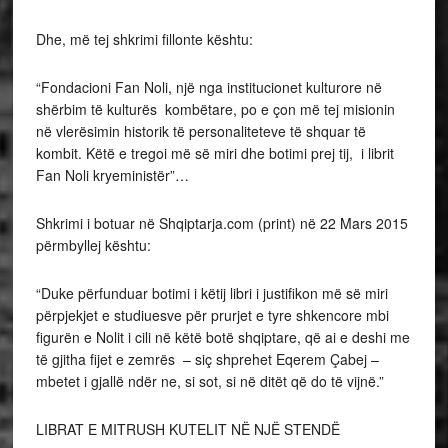
Dhe, më tej shkrimi fillonte kështu:
“Fondacioni Fan Noli, një nga institucionet kulturore në
shërbim të kulturës kombëtare, po e çon më tej misionin
në vlerësimin historik të personaliteteve të shquar të
kombit. Këtë e tregoi më së miri dhe botimi prej tij, i librit
Fan Noli kryeministër”…
Shkrimi i botuar në Shqiptarja.com (print) në 22 Mars 2015
përmbyllej kështu:
“Duke përfunduar botimi i këtij libri i justifikon më së miri
përpjekjet e studiuesve për prurjet e tyre shkencore mbi
figurën e Nolit i cili në këtë botë shqiptare, që ai e deshi me
të gjitha fijet e zemrës – siç shprehet Eqerem Çabej –
mbetet i gjallë ndër ne, si sot, si në ditët që do të vijnë.”
LIBRAT E MITRUSH KUTELIT NË NJË STENDË