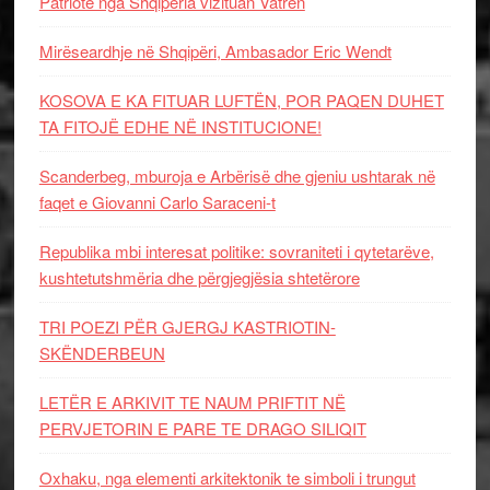
Patriotë nga Shqipëria vizituan Vatrën
Mirëseardhje në Shqipëri, Ambasador Eric Wendt
KOSOVA E KA FITUAR LUFTËN, POR PAQEN DUHET
TA FITOJË EDHE NË INSTITUCIONE!
Scanderbeg, mburoja e Arbërisë dhe gjeniu ushtarak në
faqet e Giovanni Carlo Saraceni-t
Republika mbi interesat politike: sovraniteti i qytetarëve,
kushtetutshmëria dhe përgjegjësia shtetërore
TRI POEZI PËR GJERGJ KASTRIOTIN-
SKËNDERBEUN
LETËR E ARKIVIT TE NAUM PRIFTIT NË
PERVJETORIN E PARE TE DRAGO SILIQIT
Oxhaku, nga elementi arkitektonik te simboli i trungut