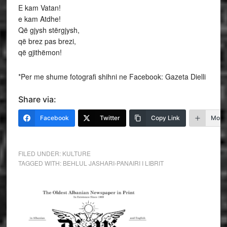
E kam Vatan!
e kam Atdhe!
Që gjysh stërgjysh,
që brez pas brezi,
që gjithëmon!
*Per me shume fotografi shihni ne Facebook: Gazeta Dielli
Share via:
Facebook
Twitter
Copy Link
More
FILED UNDER:
KULTURE
TAGGED WITH:
BEHLUL JASHARI-PANAIRI I LIBRIT