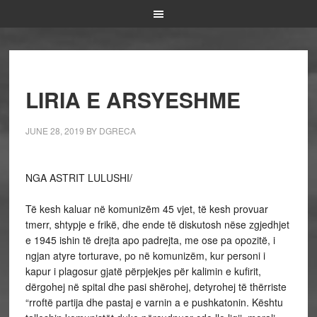
LIRIA E ARSYESHME
JUNE 28, 2019
BY
DGRECA
NGA ASTRIT LULUSHI/
Të kesh kaluar në komunizēm 45 vjet, të kesh provuar
tmerr, shtypje e frikë, dhe ende të diskutosh nëse zgjedhjet
e 1945 ishin të drejta apo padrejta, me ose pa opozitë, i
ngjan atyre torturave, po në komunizëm, kur personi i
kapur i plagosur gjatë përpjekjes për kalimin e kufirit,
dërgohej në spital dhe pasi shërohej, detyrohej të thërriste
“rroftë partija dhe pastaj e varnin a e pushkatonin. Kështu