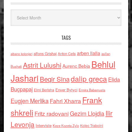
Arkiv
TAGS
arben llalla
alfons Grishaj
Anton Cefa
asllan
albano kolonjari
Behlul
Astrit Lulushi
Aurenc Bebja
Bushati
Jashari
dalip greca
Beqir Sina
Elida
Buçpapaj
Enver Bytyci
Elmi Berisha
Ermira Babamusta
Frank
Eugjen Merlika
Fahri Xharra
shkreli
Ilir
Gezim Llojdia
Fritz radovani
Levonja
Interviste
Kolec Traboini
Keze Kozeta Zylo