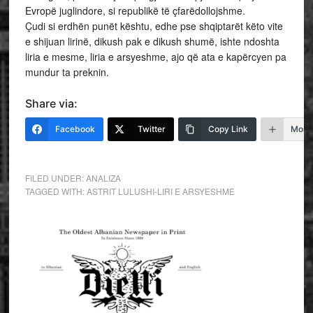
Evropë juglindore, si republikë të çfarëdollojshme.
Çudi si erdhën punët kështu, edhe pse shqiptarët këto vite
e shijuan lirinë, dikush pak e dikush shumë, ishte ndoshta
liria e mesme, liria e arsyeshme, ajo që ata e kapërcyen pa
mundur ta preknin.
Share via:
Facebook
Twitter
Copy Link
More
FILED UNDER:
ANALIZA
TAGGED WITH:
ASTRIT LULUSHI-LIRI E ARSYESHME