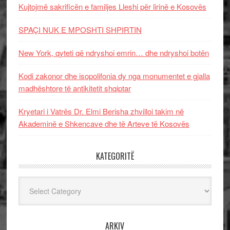
Kujtojmë sakrificën e familjes Lleshi për lirinë e Kosovës
SPAÇI NUK E MPOSHTI SHPIRTIN
New York, qyteti që ndryshoi emrin… dhe ndryshoi botën
Kodi zakonor dhe isopolifonia dy nga monumentet e gjalla
madhështore të antikitetit shqiptar
Kryetari i Vatrës Dr. Elmi Berisha zhvilloi takim në
Akademinë e Shkencave dhe të Arteve të Kosovës
KATEGORITË
Kategoritë
ARKIV