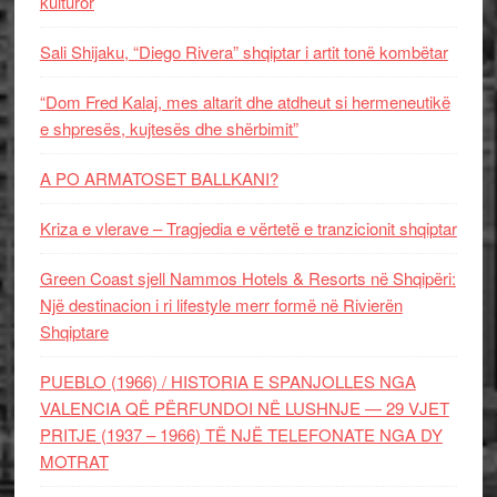
kulturor
Sali Shijaku, “Diego Rivera” shqiptar i artit tonë kombëtar
“Dom Fred Kalaj, mes altarit dhe atdheut si hermeneutikë
e shpresës, kujtesës dhe shërbimit”
A PO ARMATOSET BALLKANI?
Kriza e vlerave – Tragjedia e vërtetë e tranzicionit shqiptar
Green Coast sjell Nammos Hotels & Resorts në Shqipëri:
Një destinacion i ri lifestyle merr formë në Rivierën
Shqiptare
PUEBLO (1966) / HISTORIA E SPANJOLLES NGA
VALENCIA QË PËRFUNDOI NË LUSHNJE — 29 VJET
PRITJE (1937 – 1966) TË NJË TELEFONATE NGA DY
MOTRAT