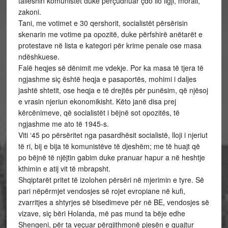
talleshin komunistët duke përçudnuar çdo llo ligji, morali,
zakoni.
Tani, me votimet e 30 qershorit, socialistët përsërisin
skenarin me votime pa opozitë, duke përfshirë anëtarët e
protestave në lista e kategori për krime penale ose masa
ndëshkuese.
Falë heqjes së dënimit me vdekje. Por ka masa të tjera të
ngjashme siç është heqja e pasaportës, mohimi i daljes
jashtë shtetit, ose heqja e të drejtës për punësim, që njësoj
e vrasin njeriun ekonomikisht. Këto janë disa prej
kërcënimeve, që socialistët i bëjnë sot opozitës, të
ngjashme me ato të 1945-s.
Viti ‘45 po përsëritet nga pasardhësit socialistë, lloji i njeriut
të ri, bij e bija të komunistëve të djeshëm; me të huajt që
po bëjnë të njëjtin gabim duke pranuar hapur a në heshtje
kthimin e atij vit të mbrapsht.
Shqiptarët pritet të izolohen përsëri në mjerimin e tyre. Së
pari nëpërmjet vendosjes së rojet evropiane në kufi,
zvarritjes a shtyrjes së bisedimeve për në BE, vendosjes së
vizave, siç bëri Holanda, më pas mund ta bëje edhe
Shengeni, për ta veçuar përgjithmonë pjesën e quajtur