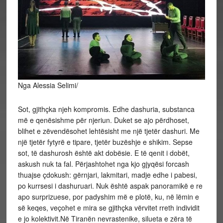
Nga Alessia Selimi/
Sot, gjithçka njeh kompromis. Edhe dashuria, substanca
më e qenësishme për njeriun. Duket se ajo përdhoset,
blihet e zëvendësohet lehtësisht me një tjetër dashuri. Me
një tjetër fytyrë e tipare, tjetër buzëshje e shikim. Sepse
sot, të dashurosh është akt dobësie. E të qenit i dobët,
askush nuk ta fal. Përjashtohet nga kjo gjyqësi forcash
thuajse çdokush: gërnjari, lakmitari, madje edhe i pabesi,
po kurrsesi i dashuruari. Nuk është aspak panoramikë e re
apo surprizuese, por padyshim më e plotë, ku, në lëmin e
së keqes, veçohet e mira se gjithçka vërvitet rreth individit
e jo kolektivit.Në Tiranën nevrastenike, silueta e zëra të