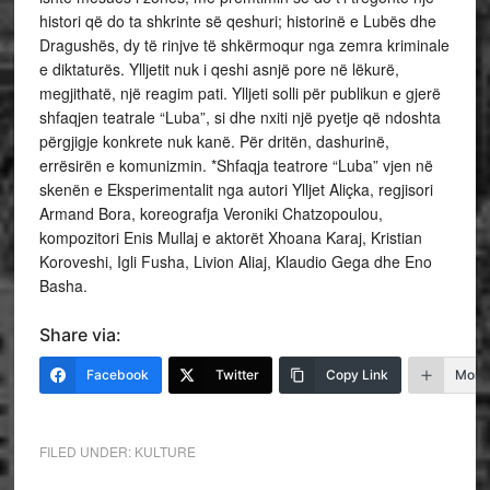
histori që do ta shkrinte së qeshuri; historinë e Lubës dhe
Dragushës, dy të rinjve të shkërmoqur nga zemra kriminale
e diktaturës. Ylljetit nuk i qeshi asnjë pore në lëkurë,
megjithatë, një reagim pati. Ylljeti solli për publikun e gjerë
shfaqjen teatrale “Luba”, si dhe nxiti një pyetje që ndoshta
përgjigje konkrete nuk kanë. Për dritën, dashurinë,
errësirën e komunizmin. *Shfaqja teatrore “Luba” vjen në
skenën e Eksperimentalit nga autori Ylljet Aliçka, regjisori
Armand Bora, koreografja Veroniki Chatzopoulou,
kompozitori Enis Mullaj e aktorët Xhoana Karaj, Kristian
Koroveshi, Igli Fusha, Livion Aliaj, Klaudio Gega dhe Eno
Basha.
Share via:
Facebook
Twitter
Copy Link
More
FILED UNDER:
KULTURE