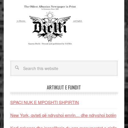
ARTIKUJT E FUNDIT
SPAÇI NUK E MPOSHTI SHPIRTIN
New York, qyteti që ndryshoi emrin… dhe ndryshoi botën
Kodi zakonor dhe isopolifonia dy nga monumentet e gjalla