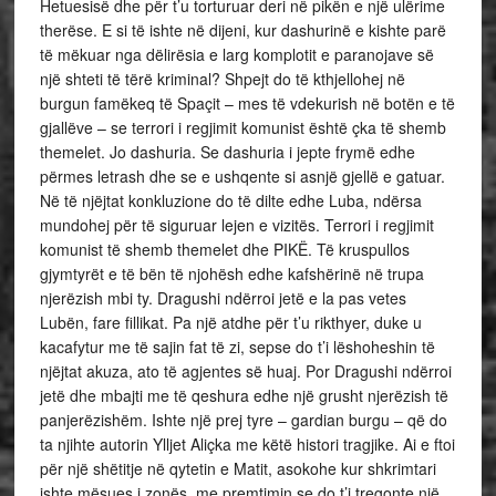
Hetuesisë dhe për t’u torturuar deri në pikën e një ulërime
therëse. E si të ishte në dijeni, kur dashurinë e kishte parë
të mëkuar nga dëlirësia e larg komplotit e paranojave së
një shteti të tërë kriminal? Shpejt do të kthjellohej në
burgun famëkeq të Spaçit – mes të vdekurish në botën e të
gjallëve – se terrori i regjimit komunist është çka të shemb
themelet. Jo dashuria. Se dashuria i jepte frymë edhe
përmes letrash dhe se e ushqente si asnjë gjellë e gatuar.
Në të njëjtat konkluzione do të dilte edhe Luba, ndërsa
mundohej për të siguruar lejen e vizitës. Terrori i regjimit
komunist të shemb themelet dhe PIKË. Të kruspullos
gjymtyrët e të bën të njohësh edhe kafshërinë në trupa
njerëzish mbi ty. Dragushi ndërroi jetë e la pas vetes
Lubën, fare fillikat. Pa një atdhe për t’u rikthyer, duke u
kacafytur me të sajin fat të zi, sepse do t’i lëshoheshin të
njëjtat akuza, ato të agjentes së huaj. Por Dragushi ndërroi
jetë dhe mbajti me të qeshura edhe një grusht njerëzish të
panjerëzishëm. Ishte një prej tyre – gardian burgu – që do
ta njihte autorin Ylljet Aliçka me këtë histori tragjike. Ai e ftoi
për një shëtitje në qytetin e Matit, asokohe kur shkrimtari
ishte mësues i zonës, me premtimin se do t’i tregonte një