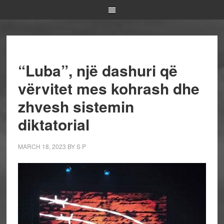
“Luba”, një dashuri që
vërvitet mes kohrash dhe
zhvesh sistemin
diktatorial
MARCH 18, 2023
BY
S P