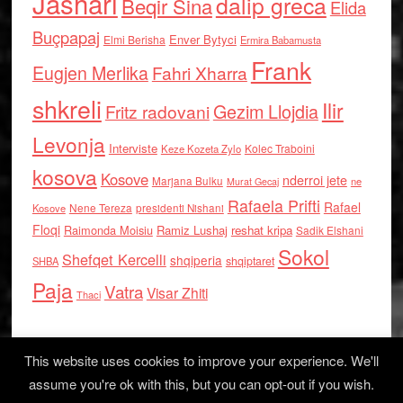
Jashari
dalip greca
Beqir Sina
Elida
Buçpapaj
Enver Bytyci
Elmi Berisha
Ermira Babamusta
Frank
Eugjen Merlika
Fahri Xharra
shkreli
Ilir
Gezim Llojdia
Fritz radovani
Levonja
Interviste
Kolec Traboini
Keze Kozeta Zylo
kosova
Kosove
nderroi jete
Marjana Bulku
ne
Murat Gecaj
Rafaela Prifti
Rafael
Nene Tereza
Kosove
presidenti Nishani
Floqi
Raimonda Moisiu
Ramiz Lushaj
reshat kripa
Sadik Elshani
Sokol
Shefqet Kercelli
shqiperia
shqiptaret
SHBA
Paja
Vatra
Visar Zhiti
Thaci
This website uses cookies to improve your experience. We'll
assume you're ok with this, but you can opt-out if you wish.