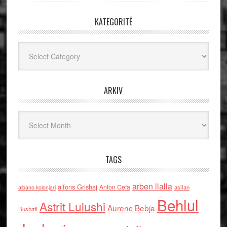
KATEGORITË
Kategoritë
ARKIV
Arkiv
TAGS
arben llalla
alfons Grishaj
Anton Cefa
asllan
albano kolonjari
Behlul
Astrit Lulushi
Aurenc Bebja
Bushati