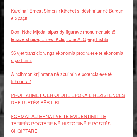
Kardinali Ernest Simoni rikthehet si dëshmitar në Burgun
e Spaçit
Dom Ndre Mjeda, sipas dy figurave monumentale të
letrave shqipe, Ernest Koliqit dhe At Gjergj Fishta
36 vjet tranzicion, nga ekonomia prodhuese te ekonomia
e përfitimit
A ndihmon krijimtaria në zbulimin e potencialeve të
fshehura?
PROF. AHMET QERIQI DHE EPOKA E REZISTENCЁS
DHE LUFTЁS PЁR LIRI!
FORMAT ALTERNATIVE TË EVIDENTIMIT TË
TARIFËS POSTARE NË HISTORINË E POSTËS
SHQIPTARE