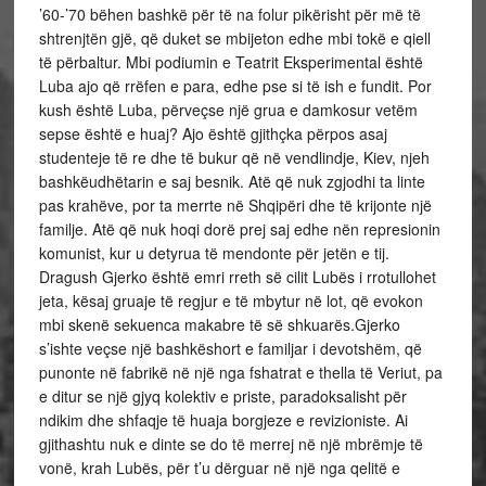
’60-’70 bëhen bashkë për të na folur pikërisht për më të
shtrenjtën gjë, që duket se mbijeton edhe mbi tokë e qiell
të përbaltur. Mbi podiumin e Teatrit Eksperimental është
Luba ajo që rrëfen e para, edhe pse si të ish e fundit. Por
kush është Luba, përveçse një grua e damkosur vetëm
sepse është e huaj? Ajo është gjithçka përpos asaj
studenteje të re dhe të bukur që në vendlindje, Kiev, njeh
bashkëudhëtarin e saj besnik. Atë që nuk zgjodhi ta linte
pas krahëve, por ta merrte në Shqipëri dhe të krijonte një
familje. Atë që nuk hoqi dorë prej saj edhe nën represionin
komunist, kur u detyrua të mendonte për jetën e tij.
Dragush Gjerko është emri rreth së cilit Lubës i rrotullohet
jeta, kësaj gruaje të regjur e të mbytur në lot, që evokon
mbi skenë sekuenca makabre të së shkuarës.Gjerko
s’ishte veçse një bashkëshort e familjar i devotshëm, që
punonte në fabrikë në një nga fshatrat e thella të Veriut, pa
e ditur se një gjyq kolektiv e priste, paradoksalisht për
ndikim dhe shfaqje të huaja borgjeze e revizioniste. Ai
gjithashtu nuk e dinte se do të merrej në një mbrëmje të
vonë, krah Lubës, për t’u dërguar në një nga qelitë e