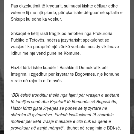
Pas ekzekutimit të kryetarit, sulmuesi kishte qëlluar edhe
veten e tij me një plumb, për çka ishte dërguar në spitalin e
Shkupit ku edhe ka vdekur.
Shkaqet e këtij rasti tragjik po hetohen nga Prokuroria
Publike e Tetovës, ndërsa jozyrtarisht spekulohet se
vrasjes i ka paraprirë një zënkë verbale mes dy viktimave
lidhur me një vend pune në Komunë.
Hazbi Idrizi ishte kuadër i Bashkimit Demokratik për
Integrim, i zgjedhur për kryetar të Bogovinës, një komunë
rurale në rajonin e Tetovës.
“
BDI është tronditur thellë nga lajmi për vrasjen e anëtarit
të familjes sonë dhe Kryetarit të Komunës së Bogovinës,
Hazbi Idrizi gjatë kryerjes së punës së tij zyrtare në
shërbim të qytetarëve. Ftojmë institucionet të zbardhin
motivet për këtë vrasje makabre e cila nuk ka qenë e
provokuar në asnjë mënyrë
”, thuhet në reagimin e BDI-së.