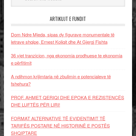
ARTIKUJT E FUNDIT
Dom Ndre Mjeda, sipas dy figurave monumentale të
letrave shqipe, Ernest Koliqit dhe At Gjergj Fishta
36 vjet tranzicion, nga ekonomia prodhuese te ekonomia
e përfitimit
A ndihmon krijimtaria në zbulimin e potencialeve të
fshehura?
PROF. AHMET QERIQI DHE EPOKA E REZISTENCЁS
DHE LUFTЁS PЁR LIRI!
FORMAT ALTERNATIVE TË EVIDENTIMIT TË
TARIFËS POSTARE NË HISTORINË E POSTËS
SHQIPTARE