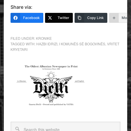
Share via:
Facebook
Twitter
Copy Link
More
FILED UNDER:
KRONIKE
TAGGED WITH:
HAZBI IDRIZI
,
I KOMUNËS SË BOGOVINËS
,
VRITET
KRYETARI