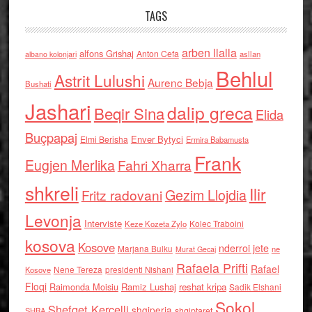
TAGS
arben llalla
alfons Grishaj
Anton Cefa
asllan
albano kolonjari
Behlul
Astrit Lulushi
Aurenc Bebja
Bushati
Jashari
dalip greca
Beqir Sina
Elida
Buçpapaj
Enver Bytyci
Elmi Berisha
Ermira Babamusta
Frank
Eugjen Merlika
Fahri Xharra
shkreli
Ilir
Gezim Llojdia
Fritz radovani
Levonja
Interviste
Kolec Traboini
Keze Kozeta Zylo
kosova
Kosove
nderroi jete
Marjana Bulku
ne
Murat Gecaj
Rafaela Prifti
Rafael
Nene Tereza
Kosove
presidenti Nishani
Floqi
Raimonda Moisiu
Ramiz Lushaj
reshat kripa
Sadik Elshani
Sokol
Shefqet Kercelli
shqiperia
shqiptaret
SHBA