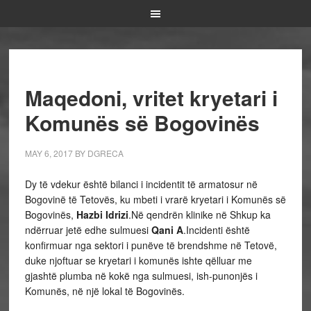
Maqedoni, vritet kryetari i
Komunës së Bogovinës
MAY 6, 2017
BY
DGRECA
Dy të vdekur është bilanci i incidentit të armatosur në
Bogovinë të Tetovës, ku mbeti i vrarë kryetari i Komunës së
Bogovinës,
Hazbi Idrizi
.Në qendrën klinike në Shkup ka
ndërruar jetë edhe sulmuesi
Qani A
.Incidenti është
konfirmuar nga sektori i punëve të brendshme në Tetovë,
duke njoftuar se kryetari i komunës ishte qëlluar me
gjashtë plumba në kokë nga sulmuesi, ish-punonjës i
Komunës, në një lokal të Bogovinës.