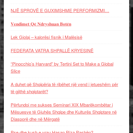
NJË SPROVË E GUXIMSHME PERFORMIZMI…
𝐕𝐞𝐧𝐝𝐢𝐦𝐞𝐭 𝐐𝐞̈ 𝐍𝐝𝐫𝐲𝐬𝐡𝐮𝐚𝐧 𝐁𝐨𝐭𝐞̈𝐧
Lek Gjolaj – kalorësi fisnik i Malësisë
FEDERATA VATRA SHPALLË KRYESINË
“Pinocchio’s Harvard” by Tertini Set to Make a Global
Slice
A duhet që Shqipëria të ribëhet një vend i jetueshëm për
të gjithë shqiptarët?
Përfundoi me sukses Seminari XIX Mbarëkombëtar i
Mësuesve të Gjuhës Shqipe dhe Kulturës Shqiptare në
Diasporë dhe në Mërgatë
Pse dhe kush e vrau Hasan Riza Pashën?