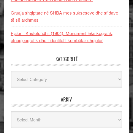
Gruaja shqiptare në SHBA mes sukseseve dhe sfidave
të së ardhmes
Fjalori i Kristoforidhit (1904): Monument leksikografik,
etnogjeografik dhe i identitetit kombëtar shqiptar
KATEGORITË
Kategoritë
ARKIV
Arkiv