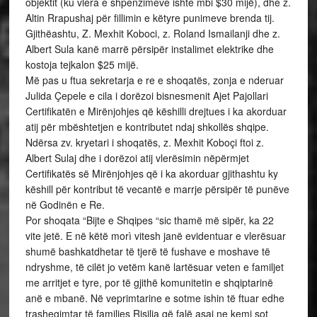
objektit (ku vlera e shpenzimeve ishte mbi $30 mijë), dhe z.
Altin Rrapushaj për fillimin e këtyre punimeve brenda tij.
Gjithëashtu, Z. Mexhit Koboci, z. Roland Ismailanji dhe z.
Albert Sula kanë marrë përsipër instalimet elektrike dhe
kostoja tejkalon $25 mijë.
Më pas u ftua sekretarja e re e shoqatës, zonja e nderuar
Julida Çepele e cila i dorëzoi bisnesmenit Ajet Pajollari
Certifikatën e Mirënjohjes që këshilli drejtues i ka akorduar
atij për mbështetjen e kontributet ndaj shkollës shqipe.
Ndërsa zv. kryetari i shoqatës, z. Mexhit Koboçi ftoi z.
Albert Sulaj dhe i dorëzoi atij vlerësimin nëpërmjet
Certifikatës së Mirënjohjes që i ka akorduar gjithashtu ky
këshill për kontribut të vecantë e marrje përsipër të punëve
në Godinën e Re.
Por shoqata “Bijte e Shqipes “sic thamë më sipër, ka 22
vite jetë. E në këtë morì vitesh janë evidentuar e vlerësuar
shumë bashkatdhetar të tjerë të fushave e moshave të
ndryshme, të cilët jo vetëm kanë lartësuar veten e familjet
me arritjet e tyre, por të gjithë komunitetin e shqiptarinë
anë e mbanë. Në veprimtarine e sotme ishin të ftuar edhe
trashegimtar të familjes Risilia që falë asaj ne kemi sot