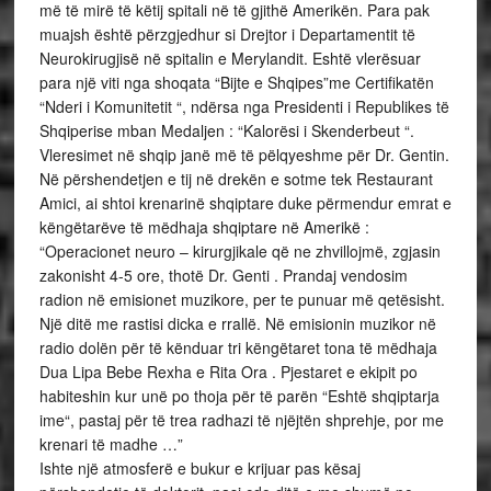
më të mirë të këtij spitali në të gjithë Amerikën. Para pak
muajsh është përzgjedhur si Drejtor i Departamentit të
Neurokirugjisë në spitalin e Merylandit. Eshtë vlerësuar
para një viti nga shoqata “Bijte e Shqipes”me Certifikatën
“Nderi i Komunitetit “, ndërsa nga Presidenti i Republikes të
Shqiperise mban Medaljen : “Kalorësi i Skenderbeut “.
Vleresimet në shqip janë më të pëlqyeshme për Dr. Gentin.
Në përshendetjen e tij në drekën e sotme tek Restaurant
Amici, ai shtoi krenarinë shqiptare duke përmendur emrat e
këngëtarëve të mëdhaja shqiptare në Amerikë :
“Operacionet neuro – kirurgjikale që ne zhvillojmë, zgjasin
zakonisht 4-5 ore, thotë Dr. Genti . Prandaj vendosim
radion në emisionet muzikore, per te punuar më qetësisht.
Një ditë me rastisi dicka e rrallë. Në emisionin muzikor në
radio dolën për të kënduar tri këngëtaret tona të mëdhaja
Dua Lipa Bebe Rexha e Rita Ora . Pjestaret e ekipit po
habiteshin kur unë po thoja për të parën “Eshtë shqiptarja
ime“, pastaj për të trea radhazi të njëjtën shprehje, por me
krenari të madhe …”
Ishte një atmosferë e bukur e krijuar pas kësaj