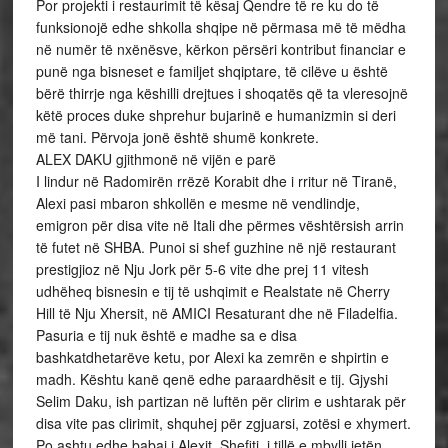
Por projekti i restaurimit të kësaj Qendre të re ku do të
funksionojë edhe shkolla shqipe në përmasa më të mëdha
në numër të nxënësve, kërkon përsëri kontribut financiar e
punë nga bisneset e familjet shqiptare, të cilëve u është
bërë thirrje nga këshilli drejtues i shoqatës që ta vleresojnë
këtë proces duke shprehur bujarinë e humanizmin si deri
më tani. Përvoja jonë është shumë konkrete.
ALEX DAKU gjithmonë në vijën e parë
I lindur në Radomirën rrëzë Korabit dhe i rritur në Tiranë,
Alexi pasi mbaron shkollën e mesme në vendlindje,
emigron për disa vite në Itali dhe përmes vështërsish arrin
të futet në SHBA. Punoi si shef guzhine në një restaurant
prestigjioz në Nju Jork për 5-6 vite dhe prej 11 vitesh
udhëheq bisnesin e tij të ushqimit e Realstate në Cherry
Hill të Nju Xhersit, në AMICI Resaturant dhe në Filadelfia.
Pasuria e tij nuk është e madhe sa e disa
bashkatdhetarëve ketu, por Alexi ka zemrën e shpirtin e
madh. Kështu kanë qenë edhe paraardhësit e tij. Gjyshi
Selim Daku, ish partizan në luftën për clirim e ushtarak për
disa vite pas clirimit, shquhej për zgjuarsi, zotësi e xhymert.
Po ashtu edhe babai i Alexit, Shefiti, i tillë e mbylli jetën.