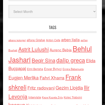
Arkiv
TAGS
arben llalla
alfons Grishaj
Anton Cefa
asllan
albano kolonjari
Behlul
Astrit Lulushi
Aurenc Bebja
Bushati
Jashari
dalip greca
Beqir Sina
Elida
Buçpapaj
Enver Bytyci
Elmi Berisha
Ermira Babamusta
Frank
Eugjen Merlika
Fahri Xharra
shkreli
Ilir
Gezim Llojdia
Fritz radovani
Levonja
Interviste
Kolec Traboini
Keze Kozeta Zylo
kosova