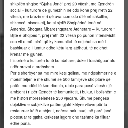
shkollën shqipe “Gjuha Jonë” prej 20 vitesh, me Qendrën
social – kulturore që gumëzhin në cdo kohë prej rreth 22
vitesh, me brezin e ri që avancon cdo ditë në shkollim,
shkencë, bisnes etj, kemi sjellë Shqipërinë tonë në
Amerikë. Shoqata Mbarëshqiptare Atdhetare – Kulturore ”
Bijte e Shqipes “, prej rreth 22 vitesh po punon intensivisht
cdo vit e më mirë, që ky komunitet të ndjehet sa më i
bashkuar e i lumtur edhe këtu larg atdheut, të ndjehet
krenar me gjuhën,
historinë e kulturën tonë kombëtare, duke i trashëguar ato
ndër brezat e ardhshem.
Për ti shërbyer sa më mirë këtij qëllimi, me ndjeshmërinë e
mbështetjen e më shumë se 500 familjeve shqiptare që
patën mundësi të kontribonin, u ble para pesë vitesh një
ambjent i ri për Qendër të komunitetit, i bukur, i bollshëm e
me histori mbresëlenëse 250 vjecare. Shumë pengesa
objektive e subjektive patëm gjatë këtyre viteve për ta
restauruar këtë ambjent, ndërsa pak muaj më parë janë
plotësuar të gjitha kërkesat ligjore dhe tashmë ka filluar
edhe puna.