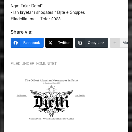
Nga: Tajar Domi*
• Ish kryetar i shoqates ” Bijte e Shqipes
Filadelfia, me 1 Tetor 2023
Share via:
Facebook
Twitter
Copy Link
More
FILED UNDER:
KOMUNITET