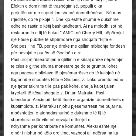
Efektin e dominimit të trashëgimisë, populli e ka
perjetësuar me shprehjen shumë domethënëse: “Në mos
rrjedhtë, do të pikojë “. Dhe kjo është shumë e dukshme
edhe në rastin e këtij bashkatdhetari. Ai na mblodhi sot në
restaurantin e tij të bukur ” AMICI në Cherry Hill, nëpërmjet
një Ftese publike të shpërndarë nga shoqata “Bijte e
Shqipes ” në FB, për një drekë me qëllim mbledhje fondesh
për nevojat e punës në Godinën e re
Pasi uroj mirëseardhjen e qëllimin e kësaj dreke nëpërmjet
të cilës e gjithë shuma monetare që do të grumbullohet
nga pagesa e biletave të pjesëmarrësve do të kalojnë në
llogarinë e shoqatës Bijte e Shqipes, z. Daku premtoi edhe
një tjeter takim të tillë pas pak kohe, dhe ja kaloi fjalën
kryetarit të kësaj shoqate z. Dritan Matraku. Pasi
falenderon Alexin për këtë ftesë e organizim domethënës e
kuptimplotë, z. Matraku i njohu pjesëmarrësit me bujarinë,
mbështetjen e atdhedashurinë e dukshme të tij të
shprehura ndër vite në nevojat e thirrjet e
ndryshme për kontribute në komunitet. Aleksi është një
emër i njohur në këto drejtime, vazhdoi ai, ndërsa na ka