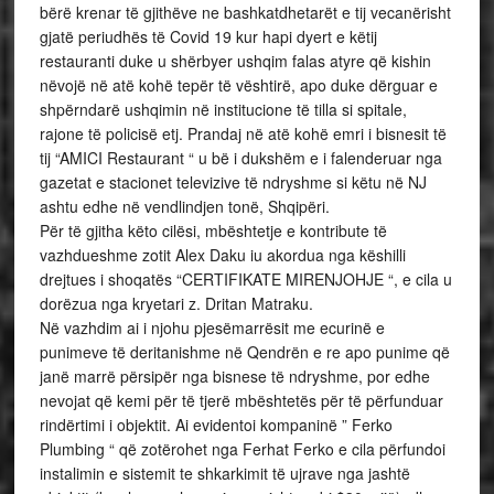
bërë krenar të gjithëve ne bashkatdhetarët e tij vecanërisht
gjatë periudhës të Covid 19 kur hapi dyert e këtij
restauranti duke u shërbyer ushqim falas atyre që kishin
nëvojë në atë kohë tepër të vështirë, apo duke dërguar e
shpërndarë ushqimin në institucione të tilla si spitale,
rajone të policisë etj. Prandaj në atë kohë emri i bisnesit të
tij “AMICI Restaurant “ u bë i dukshëm e i falenderuar nga
gazetat e stacionet televizive të ndryshme si këtu në NJ
ashtu edhe në vendlindjen tonë, Shqipëri.
Për të gjitha këto cilësi, mbështetje e kontribute të
vazhdueshme zotit Alex Daku iu akordua nga këshilli
drejtues i shoqatës “CERTIFIKATE MIRENJOHJE “, e cila u
dorëzua nga kryetari z. Dritan Matraku.
Në vazhdim ai i njohu pjesëmarrësit me ecurinë e
punimeve të deritanishme në Qendrën e re apo punime që
janë marrë përsipër nga bisnese të ndryshme, por edhe
nevojat që kemi për të tjerë mbështetës për të përfunduar
rindërtimi i objektit. Ai evidentoi kompaninë ” Ferko
Plumbing “ që zotërohet nga Ferhat Ferko e cila përfundoi
instalimin e sistemit te shkarkimit të ujrave nga jashtë