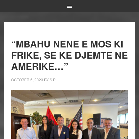
“MBAHU NENE E MOS KI
FRIKE, SE KE DJEMTE NE
AMERIKE…”
OCTOBER 6, 2023
BY
S P