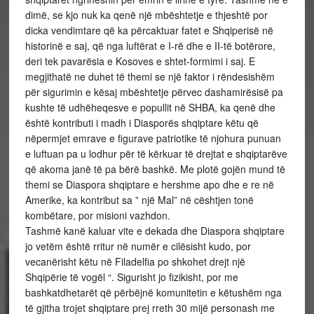
dimë, se kjo nuk ka qenë një mbështetje e thjeshtë por
dicka vendimtare që ka përcaktuar fatet e Shqiperisë në
historinë e saj, që nga luftërat e I-rë dhe e II-të botërore,
deri tek pavarësia e Kosoves e shtet-formimi i saj. E
megjithatë ne duhet të themi se një faktor i rëndesishëm
për sigurimin e kësaj mbështetje përvec dashamirësisë pa
kushte të udhëheqesve e popullit në SHBA, ka qenë dhe
është kontributi i madh i Diasporës shqiptare këtu që
nëpermjet emrave e figurave patriotike të njohura punuan
e luftuan pa u lodhur për të kërkuar të drejtat e shqiptarëve
që akoma janë të pa bërë bashkë. Me plotë gojën mund të
themi se Diaspora shqiptare e hershme apo dhe e re në
Amerike, ka kontribut sa ” një Mal” në cështjen tonë
kombëtare, por misioni vazhdon.
Tashmë kanë kaluar vite e dekada dhe Diaspora shqiptare
jo vetëm është rritur në numër e cilësisht kudo, por
vecanërisht këtu në Filadelfia po shkohet drejt një
Shqipërie të vogël “. Sigurisht jo fizikisht, por me
bashkatdhetarët që përbëjnë komunitetin e këtushëm nga
të gjitha trojet shqiptare prej rreth 30 mijë personash me