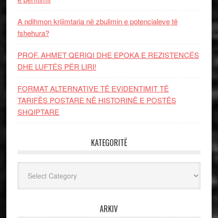
A ndihmon krijimtaria në zbulimin e potencialeve të
fshehura?
PROF. AHMET QERIQI DHE EPOKA E REZISTENCЁS
DHE LUFTЁS PЁR LIRI!
FORMAT ALTERNATIVE TË EVIDENTIMIT TË
TARIFËS POSTARE NË HISTORINË E POSTËS
SHQIPTARE
KATEGORITË
Kategoritë
ARKIV