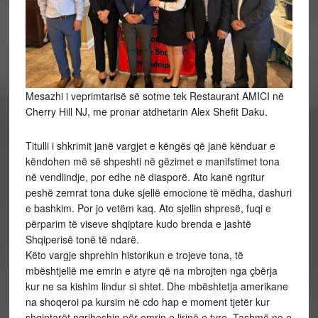
Mesazhi i veprimtarisë së sotme tek Restaurant AMICI në
Cherry Hill NJ, me pronar atdhetarin Alex Shefit Daku.
Titulli i shkrimit janë vargjet e këngës që janë kënduar e
këndohen më së shpeshti në gëzimet e manifstimet tona
në vendlindje, por edhe në diasporë. Ato kanë ngritur
peshë zemrat tona duke sjellë emocione të mëdha, dashuri
e bashkim. Por jo vetëm kaq. Ato sjellin shpresë, fuqi e
përparim të viseve shqiptare kudo brenda e jashtë
Shqiperisë tonë të ndarë.
Këto vargje shprehin historikun e trojeve tona, të
mbështjellë me emrin e atyre që na mbrojten nga çbërja
kur ne sa kishim lindur si shtet. Dhe mbështetja amerikane
na shoqeroi pa kursim në cdo hap e moment tjetër kur
shqiptarët ngriheshin për emrin e lirinë e tyre. Tashmë ne e