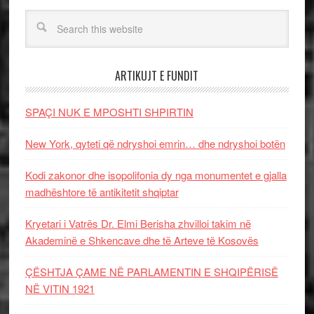
ARTIKUJT E FUNDIT
SPAÇI NUK E MPOSHTI SHPIRTIN
New York, qyteti që ndryshoi emrin… dhe ndryshoi botën
Kodi zakonor dhe isopolifonia dy nga monumentet e gjalla
madhështore të antikitetit shqiptar
Kryetari i Vatrës Dr. Elmi Berisha zhvilloi takim në
Akademinë e Shkencave dhe të Arteve të Kosovës
ÇËSHTJA ÇAME NË PARLAMENTIN E SHQIPËRISË
NË VITIN 1921