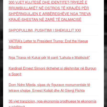
300 VJET KUJTESË DHE IDENTITET-TRYEZË E
RRUMBULLAKËT NË OSTROS TË KRAJËS PËR
SHPËRNGULJEN E ARBËRESHËVE NGA TREVA
KRAJË-SHESTAN NË ZARË TË DALMACISË
SHPOPULLIMI, PUSHTIMI I SHEKULLIT XXI
VATRA’s Letter to President Trump: End the Hague
Injustice
Nga Tirana në Kukaj për të parë “Lahuta e Malësisë”
Kardinali Ernest Simoni rikthehet si dëshmitar në Burgun
e Spaçit
Dom Ndre Mjeda, sipas dy figurave monumentale të
letrave shqipe, Ernest Koliqit dhe At Gjergj Fishta
36 vjet tranzicion, nga ekonomia prodhuese te ekonomia
e përfitimit