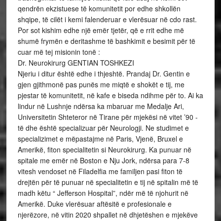
qendrën ekzistuese të komunitetit por edhe shkollën
shqipe, të cilët i kemi falenderuar e vlerësuar në cdo rast.
Por sot kishim edhe një emër tjetër, që e rrit edhe më
shumë frymën e deritashme të bashkimit e besimit për të
cuar më tej misionin tonë :
Dr. Neurokirurg GENTIAN TOSHKEZI
Njeriu i ditur është edhe i thjeshtë. Prandaj Dr. Gentin e
gjen gjithmonë pas punës me miqtë e shokët e tij, me
pjestar të komunitetit, në kafe e biseda ndihme për to. Ai ka
lindur në Lushnje ndërsa ka mbaruar me Medalje Ari,
Universitetin Shteteror në Tirane për mjekësi në vitet ’90 -
të dhe është specializuar për Neurologji. Ne studimet e
specializimet e mëpastajme në Paris, Vjenë, Bruxel e
Amerikë, fiton specialitetin si Neurokirurg. Ka punuar në
spitale me emër në Boston e Nju Jork, ndërsa para 7-8
vitesh vendoset në Filadelfia me familjen pasi fiton të
drejtën për të punuar në specialitetin e tij në spitalin më të
madh këtu “ Jefferson Hospital”, ndër më të njohurit në
Amerikë. Duke vlerësuar aftësitë e profesionale e
njerëzore, në vitin 2020 shpallet në dhjetëshen e mjekëve