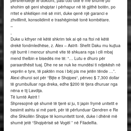
përshendetje të doktorit, pasi cdo ditë e me shumë po
shohim që geni shqiptar i përhapur në të gjithë botën, po
rritet e shkëlqen më së miri, duke qenë një garanci e
zhvillimit, konsolidimit e trashëgimisë tonë kombëtare.
–
,
Duke u kthyer në këtë shkrim tek ai që na ftoi në këtë
drekë fondmledhëse, z. Alex – Astrit- Shefit Daku mu kujtua
një burrë i mencur shumë vite të shkuara nga i cili mbaj
mend thelbin e bisedës me të: “… Lutu e dhuro për
paraardhësit tuaj. Dhe ne se nuk ke mundësi ti ndjekësh në
veprën e tyre, të paktën mos i bëj pis me jetën tënde …”.
Alexi dhuroi sot për “Bijte e Shqipes“, përvec $ 7,300 dollar
të grumbulluar nga dreka, edhe $200 të tjera dhuruar nga
nëna e tij Lavdija.
Të lumtë Astrit !
Shpresojmë që shumë të tjerë si ju, ti japin frymë unitetit e
besimit ashtu si më parë, për të përfunduar Qendren e Re
dhe Shkollën Shqipe të komunitetit tonë, duke i dhënë më
shumë jetë “Shqipërisë së Vogël ” në Filadelfia.