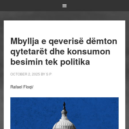
Mbyllja e qeverisë dëmton
qytetarët dhe konsumon
besimin tek politika
OCTOBER 2, 2025
BY
S P
Rafael Floqi/