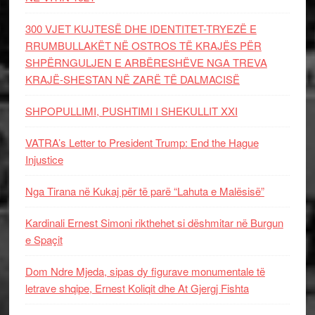
300 VJET KUJTESË DHE IDENTITET-TRYEZË E
RRUMBULLAKËT NË OSTROS TË KRAJËS PËR
SHPËRNGULJEN E ARBËRESHËVE NGA TREVA
KRAJË-SHESTAN NË ZARË TË DALMACISË
SHPOPULLIMI, PUSHTIMI I SHEKULLIT XXI
VATRA’s Letter to President Trump: End the Hague
Injustice
Nga Tirana në Kukaj për të parë “Lahuta e Malësisë”
Kardinali Ernest Simoni rikthehet si dëshmitar në Burgun
e Spaçit
Dom Ndre Mjeda, sipas dy figurave monumentale të
letrave shqipe, Ernest Koliqit dhe At Gjergj Fishta