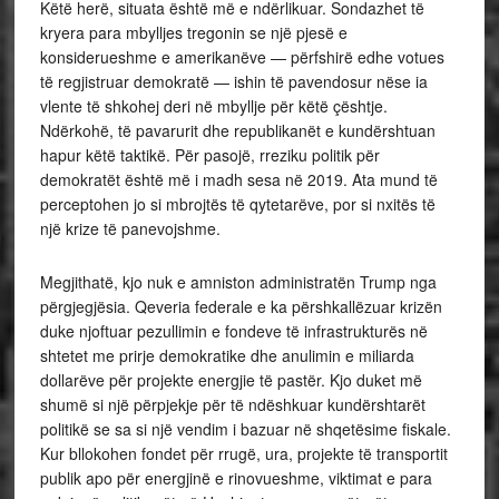
Këtë herë, situata është më e ndërlikuar. Sondazhet të
kryera para mbylljes tregonin se një pjesë e
konsiderueshme e amerikanëve — përfshirë edhe votues
të regjistruar demokratë — ishin të pavendosur nëse ia
vlente të shkohej deri në mbyllje për këtë çështje.
Ndërkohë, të pavarurit dhe republikanët e kundërshtuan
hapur këtë taktikë. Për pasojë, rreziku politik për
demokratët është më i madh sesa në 2019. Ata mund të
perceptohen jo si mbrojtës të qytetarëve, por si nxitës të
një krize të panevojshme.
Megjithatë, kjo nuk e amniston administratën Trump nga
përgjegjësia. Qeveria federale e ka përshkallëzuar krizën
duke njoftuar pezullimin e fondeve të infrastrukturës në
shtetet me prirje demokratike dhe anulimin e miliarda
dollarëve për projekte energjie të pastër. Kjo duket më
shumë si një përpjekje për të ndëshkuar kundërshtarët
politikë se sa si një vendim i bazuar në shqetësime fiskale.
Kur bllokohen fondet për rrugë, ura, projekte të transportit
publik apo për energjinë e rinovueshme, viktimat e para