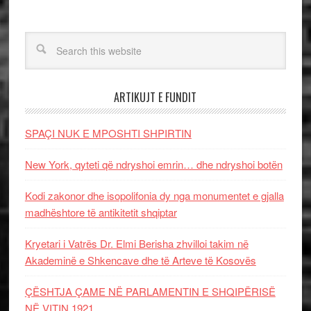
ARTIKUJT E FUNDIT
SPAÇI NUK E MPOSHTI SHPIRTIN
New York, qyteti që ndryshoi emrin… dhe ndryshoi botën
Kodi zakonor dhe isopolifonia dy nga monumentet e gjalla
madhështore të antikitetit shqiptar
Kryetari i Vatrës Dr. Elmi Berisha zhvilloi takim në
Akademinë e Shkencave dhe të Arteve të Kosovës
ÇËSHTJA ÇAME NË PARLAMENTIN E SHQIPËRISË
NË VITIN 1921