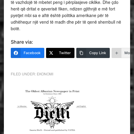
të vazhdojë të mbetet peng i përplasjeve ciklike. Dhe çdo
herë që dritat e qeverisë fiken, ndizen gjithnjë e më fort
pyetjet mbi sa e aftë është politika amerikane për të
udhëhequr një vend të madh dhe për të qenë shembull në
botë.
Share via:
Facebook
Twitter
Copy Link
More
FILED UNDER:
EKONOMI