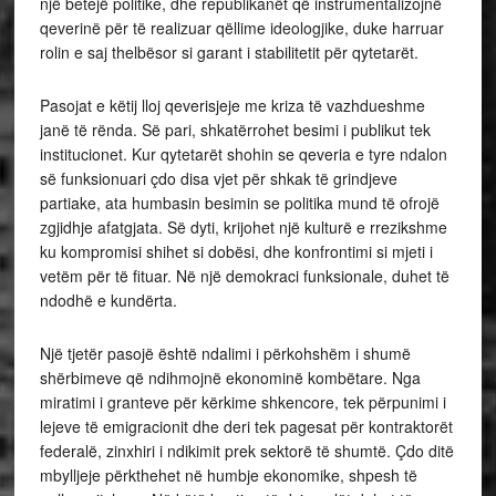
një betejë politike, dhe republikanët që instrumentalizojnë
qeverinë për të realizuar qëllime ideologjike, duke harruar
rolin e saj thelbësor si garant i stabilitetit për qytetarët.
Pasojat e këtij lloj qeverisjeje me kriza të vazhdueshme
janë të rënda. Së pari, shkatërrohet besimi i publikut tek
institucionet. Kur qytetarët shohin se qeveria e tyre ndalon
së funksionuari çdo disa vjet për shkak të grindjeve
partiake, ata humbasin besimin se politika mund të ofrojë
zgjidhje afatgjata. Së dyti, krijohet një kulturë e rrezikshme
ku kompromisi shihet si dobësi, dhe konfrontimi si mjeti i
vetëm për të fituar. Në një demokraci funksionale, duhet të
ndodhë e kundërta.
Një tjetër pasojë është ndalimi i përkohshëm i shumë
shërbimeve që ndihmojnë ekonominë kombëtare. Nga
miratimi i granteve për kërkime shkencore, tek përpunimi i
lejeve të emigracionit dhe deri tek pagesat për kontraktorët
federalë, zinxhiri i ndikimit prek sektorë të shumtë. Çdo ditë
mbylljeje përkthehet në humbje ekonomike, shpesh të