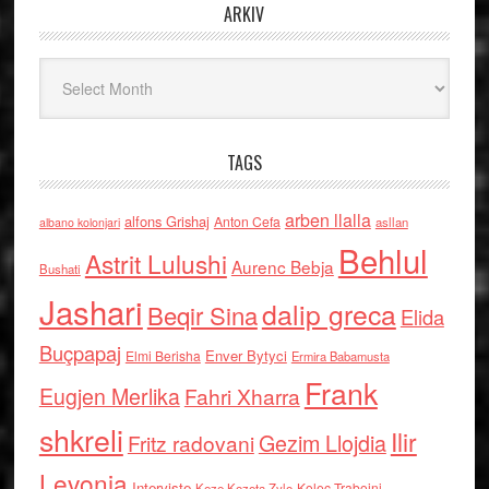
ARKIV
Arkiv
TAGS
arben llalla
alfons Grishaj
Anton Cefa
asllan
albano kolonjari
Behlul
Astrit Lulushi
Aurenc Bebja
Bushati
Jashari
dalip greca
Beqir Sina
Elida
Buçpapaj
Enver Bytyci
Elmi Berisha
Ermira Babamusta
Frank
Eugjen Merlika
Fahri Xharra
shkreli
Ilir
Gezim Llojdia
Fritz radovani
Levonja
Interviste
Kolec Traboini
Keze Kozeta Zylo