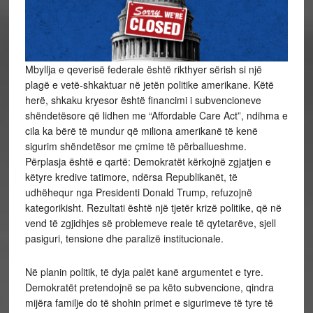
Mbyllja e qeverisë federale është rikthyer sërish si një
plagë e vetë-shkaktuar në jetën politike amerikane. Këtë
herë, shkaku kryesor është financimi i subvencioneve
shëndetësore që lidhen me “Affordable Care Act”, ndihma e
cila ka bërë të mundur që miliona amerikanë të kenë
sigurim shëndetësor me çmime të përballueshme.
Përplasja është e qartë: Demokratët kërkojnë zgjatjen e
këtyre kredive tatimore, ndërsa Republikanët, të
udhëhequr nga Presidenti Donald Trump, refuzojnë
kategorikisht. Rezultati është një tjetër krizë politike, që në
vend të zgjidhjes së problemeve reale të qytetarëve, sjell
pasiguri, tensione dhe paralizë institucionale.
Në planin politik, të dyja palët kanë argumentet e tyre.
Demokratët pretendojnë se pa këto subvencione, qindra
mijëra familje do të shohin primet e sigurimeve të tyre të