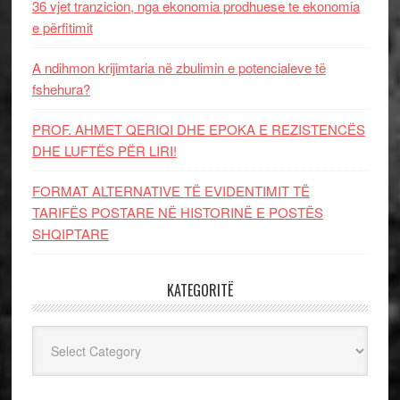
36 vjet tranzicion, nga ekonomia prodhuese te ekonomia
e përfitimit
A ndihmon krijimtaria në zbulimin e potencialeve të
fshehura?
PROF. AHMET QERIQI DHE EPOKA E REZISTENCЁS
DHE LUFTЁS PЁR LIRI!
FORMAT ALTERNATIVE TË EVIDENTIMIT TË
TARIFËS POSTARE NË HISTORINË E POSTËS
SHQIPTARE
KATEGORITË
Kategoritë