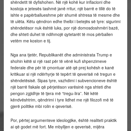
shëndetit të dyfishohen. Në një kohë kur inflacioni dhe
kostoja e jetesës tashmë janë rritur, një barrë e tillë do të
ishte e papërballueshme për shumë shtresa të mesme dhe
të ulëta. Këtu qëndron edhe thelbi i betejës së tyre: sigurimi
shëndetësor nuk është luks, por një domosdoshmëri bazë,
dhe shteti duhet të ndihmojë qytetarët të mos përballen
vetëm me koston e tij.
Nga ana tjetër, Republikanët dhe administrata Trump e
shohin këtë si një rast për të vënë kufi shpenzimeve
federale dhe për të çmontuar atë që prej kohësh e kanë
kritikuar si një ndërhyrje të tepërt të qeverisë në tregun e
shëndetësisë. Sipas tyre, vazhdimi i subvencioneve është
një barrë fiskale që përjetëson varësinë nga shteti dhe
pengon zgjidhje të tjera më “tregu-lira”. Në këtë
këndvështrim, qëndrimi i tyre lidhet me një filozofi më të
gjerë politike mbi rolin e qeverisë.
Por, përtej argumenteve ideologjike, është realiteti praktik
ai që godet më fort. Me mbylljen e qeverisë, mijëra