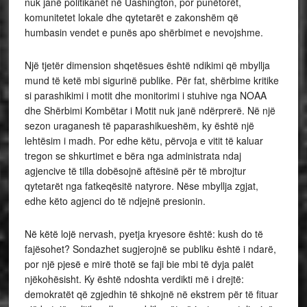
nuk janë politikanët në Uashington, por punëtorët,
komunitetet lokale dhe qytetarët e zakonshëm që
humbasin vendet e punës apo shërbimet e nevojshme.
Një tjetër dimension shqetësues është ndikimi që mbyllja
mund të ketë mbi sigurinë publike. Për fat, shërbime kritike
si parashikimi i motit dhe monitorimi i stuhive nga NOAA
dhe Shërbimi Kombëtar i Motit nuk janë ndërprerë. Në një
sezon uraganesh të paparashikueshëm, ky është një
lehtësim i madh. Por edhe këtu, përvoja e vitit të kaluar
tregon se shkurtimet e bëra nga administrata ndaj
agjencive të tilla dobësojnë aftësinë për të mbrojtur
qytetarët nga fatkeqësitë natyrore. Nëse mbyllja zgjat,
edhe këto agjenci do të ndjejnë presionin.
Në këtë lojë nervash, pyetja kryesore është: kush do të
fajësohet? Sondazhet sugjerojnë se publiku është i ndarë,
por një pjesë e mirë thotë se faji bie mbi të dyja palët
njëkohësisht. Ky është ndoshta verdikti më i drejtë:
demokratët që zgjedhin të shkojnë në ekstrem për të fituar