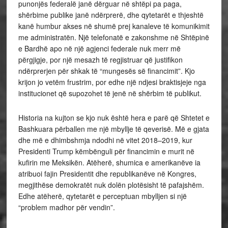
punonjës federalë janë dërguar në shtëpi pa paga,
shërbime publike janë ndërprerë, dhe qytetarët e thjeshtë
kanë humbur akses në shumë prej kanaleve të komunikimit
me administratën. Një telefonatë e zakonshme në Shtëpinë
e Bardhë apo në një agjenci federale nuk merr më
përgjigje, por një mesazh të regjistruar që justifikon
ndërprerjen për shkak të “mungesës së financimit”. Kjo
krijon jo vetëm frustrim, por edhe një ndjesi braktisjeje nga
institucionet që supozohet të jenë në shërbim të publikut.
Historia na kujton se kjo nuk është hera e parë që Shtetet e
Bashkuara përballen me një mbyllje të qeverisë. Më e gjata
dhe më e dhimbshmja ndodhi në vitet 2018–2019, kur
Presidenti Trump këmbënguli për financimin e murit në
kufirin me Meksikën. Atëherë, shumica e amerikanëve ia
atribuoi fajin Presidentit dhe republikanëve në Kongres,
megjithëse demokratët nuk dolën plotësisht të pafajshëm.
Edhe atëherë, qytetarët e perceptuan mbylljen si një
“problem madhor për vendin”.