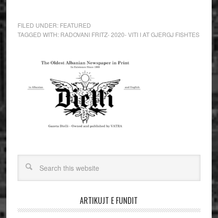
FILED UNDER:
FEATURED
TAGGED WITH:
RADOVANI FRITZ- 2020- VITI I AT GJERGJ FISHTES
ARTIKUJT E FUNDIT