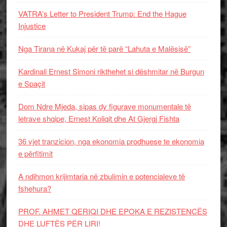
VATRA’s Letter to President Trump: End the Hague
Injustice
Nga Tirana në Kukaj për të parë “Lahuta e Malësisë”
Kardinali Ernest Simoni rikthehet si dëshmitar në Burgun
e Spaçit
Dom Ndre Mjeda, sipas dy figurave monumentale të
letrave shqipe, Ernest Koliqit dhe At Gjergj Fishta
36 vjet tranzicion, nga ekonomia prodhuese te ekonomia
e përfitimit
A ndihmon krijimtaria në zbulimin e potencialeve të
fshehura?
PROF. AHMET QERIQI DHE EPOKA E REZISTENCЁS
DHE LUFTЁS PЁR LIRI!