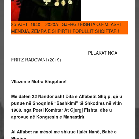
8o VJET- 1940 – 2020AT GJERGJ FISHTA O.F.M. ASHT
MENDJA, ZEMRA E SHPIRTI I POPULLIT SHQIPTAR !
PLLAKAT NGA
FRITZ RADOVANI (2019)
Vllazen e Motra Shqiptarë!
Me daten 22 Nandor asht Dita e Alfabetit Shqip, që u
punue në Shoqninë “Bashkimi” të Shkodres në vitin
1908, nga Poeti Kombtar At Gjergj Fishta, dhe u
aprovue në Kongresin e Manastirit.
Ai Alfabet na mësoi me shkrue fjalët Nanë, Babë e
Shqipni…