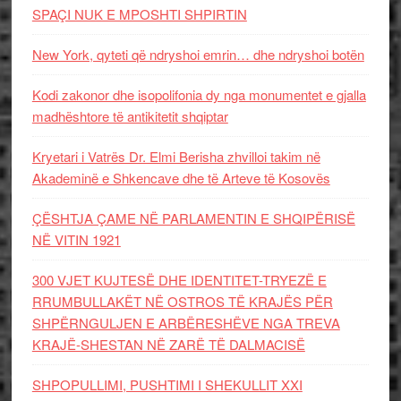
SPAÇI NUK E MPOSHTI SHPIRTIN
New York, qyteti që ndryshoi emrin… dhe ndryshoi botën
Kodi zakonor dhe isopolifonia dy nga monumentet e gjalla
madhështore të antikitetit shqiptar
Kryetari i Vatrës Dr. Elmi Berisha zhvilloi takim në
Akademinë e Shkencave dhe të Arteve të Kosovës
ÇËSHTJA ÇAME NË PARLAMENTIN E SHQIPËRISË
NË VITIN 1921
300 VJET KUJTESË DHE IDENTITET-TRYEZË E
RRUMBULLAKËT NË OSTROS TË KRAJËS PËR
SHPËRNGULJEN E ARBËRESHËVE NGA TREVA
KRAJË-SHESTAN NË ZARË TË DALMACISË
SHPOPULLIMI, PUSHTIMI I SHEKULLIT XXI