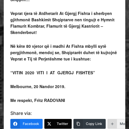
Veprat tjera të Atdhetarit At Gjergj Fishta i sherbyen
gjithmonë Bashkimit Shqiptarve nen tingujt e Hymnit
Flamurit Kombtar, Flamurit të Gjergj Kastriotit –
Skenderbeut!
Në këte 80 vjetor që i madhi At Fishta mbylli sytë
pergjithmonë, mendoj se, Shqiptarët duhet të kujtojnë
Veprat e Tij të Perjetëshme tue i kushtue:
“VITIN 2020 VITI I AT GJERGJ FISHTES”
Melbourne, 20 Nandor 2019.
Me respekt, Fritz RADOVANI
Share via:
Facebook
Twitter
Copy Link
More