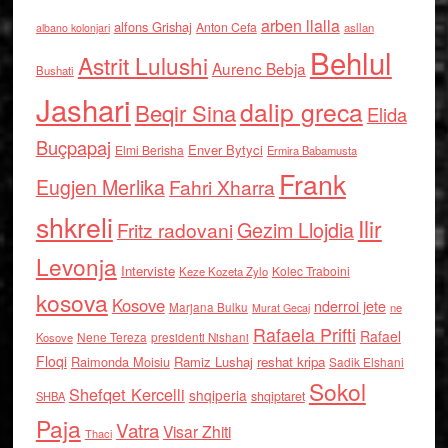
arben llalla
alfons Grishaj
Anton Cefa
asllan
albano kolonjari
Behlul
Astrit Lulushi
Aurenc Bebja
Bushati
Jashari
dalip greca
Beqir Sina
Elida
Buçpapaj
Enver Bytyci
Elmi Berisha
Ermira Babamusta
Frank
Eugjen Merlika
Fahri Xharra
shkreli
Ilir
Gezim Llojdia
Fritz radovani
Levonja
Interviste
Kolec Traboini
Keze Kozeta Zylo
kosova
Kosove
nderroi jete
Marjana Bulku
ne
Murat Gecaj
Rafaela Prifti
Rafael
Nene Tereza
Kosove
presidenti Nishani
Floqi
Raimonda Moisiu
Ramiz Lushaj
reshat kripa
Sadik Elshani
Sokol
Shefqet Kercelli
shqiperia
shqiptaret
SHBA
Paja
Vatra
Visar Zhiti
Thaci