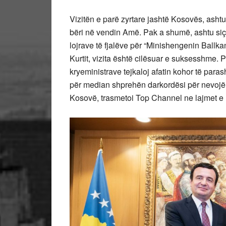
Vizitën e parë zyrtare jashtë Kosovës, ashtu 
bëri në vendin Amë. Pak a shumë, ashtu siç k
lojrave të fjalëve për “Minishengenin Ballk
Kurtit, vizita është cilësuar e suksesshme. 
kryeministrave tejkaloj afatin kohor të par
për median shprehën darkordësi për nevojën
Kosovë, trasmetoi Top Channel ne lajmet 