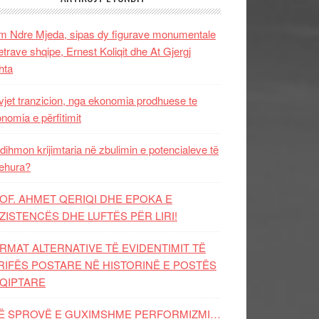
 Ndre Mjeda, sipas dy figurave monumentale
letrave shqipe, Ernest Koliqit dhe At Gjergj
hta
vjet tranzicion, nga ekonomia prodhuese te
nomia e përfitimit
dihmon krijimtaria në zbulimin e potencialeve të
ehura?
OF. AHMET QERIQI DHE EPOKA E
ZISTENCЁS DHE LUFTЁS PЁR LIRI!
RMAT ALTERNATIVE TË EVIDENTIMIT TË
RIFËS POSTARE NË HISTORINË E POSTËS
QIPTARE
Ë SPROVË E GUXIMSHME PERFORMIZMI…