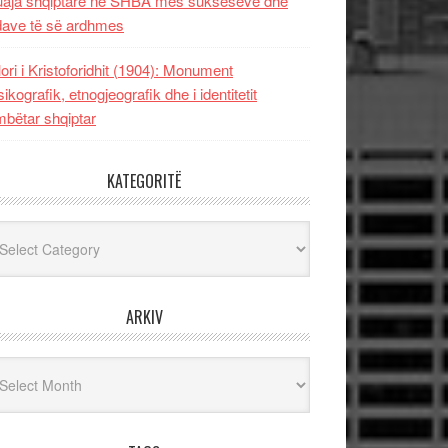
uaja shqiptare në SHBA mes sukseseve dhe
dave të së ardhmes
lori i Kristoforidhit (1904): Monument
sikografik, etnogjeografik dhe i identitetit
bëtar shqiptar
KATEGORITË
egoritë
ARKIV
iv