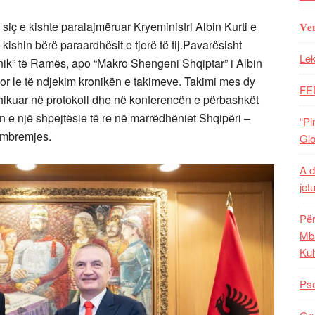
siç e kishte paralajmëruar Kryeministri Albin Kurti e
𝐕𝐞
ishin bërë paraardhësit e tjerë të tij.Pavarësisht
Lek
anik” të Ramës, apo “Makro Shengeni Shqiptar” i Albin
Por le të ndjekim kronikën e takimeve. Takimi mes dy
FE
ashikuar në protokoll dhe në konferencën e përbashkët
 e një shpejtësie të re në marrëdhëniet Shqipëri –
“Pi
e mbremjes.
Glo
A d
jet
Për
Mba
Kul
Pse