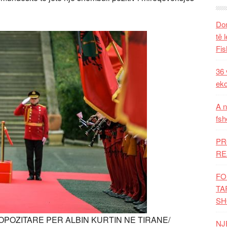
Dom
të 
Fis
36 
eko
A n
fsh
PR
RE
FO
TA
SH
POZITARE PER ALBIN KURTIN NE TIRANE/
NJ