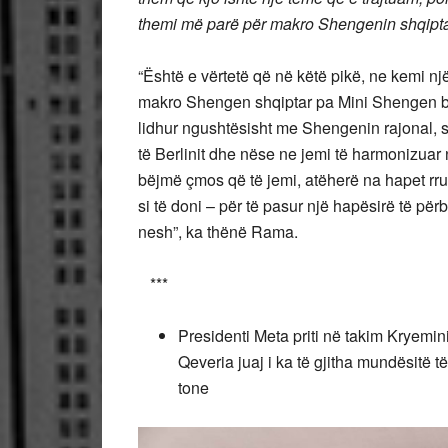
themi më parë për makro Shengenin shqiptar
“Është e vërtetë që në këtë pikë, ne kemi nj
makro Shengen shqiptar pa Mini Shengen ba
lidhur ngushtësisht me Shengenin rajonal, 
të Berlinit dhe nëse ne jemi të harmonizuar
bëjmë çmos që të jemi, atëherë na hapet rrug
si të doni – për të pasur një hapësirë të për
nesh”, ka thënë Rama.
***
Presidenti Meta priti në takim Kryemin
Qeveria juaj i ka të gjitha mundësitë t
tone