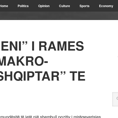
Home
Politics
Opinion
Culture
Sports
Economy
ENI” I RAMES
MAKRO-
SHQIPTAR” TE
 mundësitë të jetë një shembull pozitiv i mirëqeverisjes