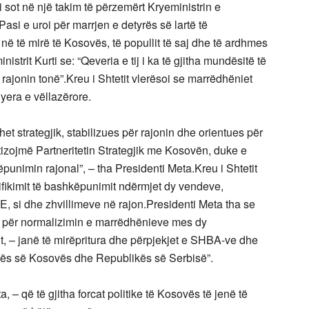
ti sot në një takim të përzemërt Kryeministrin e
asi e uroi për marrjen e detyrës së lartë të
ë të mirë të Kosovës, të popullit të saj dhe të ardhmes
strit Kurti se: “Qeveria e tij i ka të gjitha mundësitë të
 rajonin tonë”.Kreu i Shtetit vlerësoi se marrëdhëniet
era e vëllazërore.
 strategjik, stabilizues për rajonin dhe orientues për
tizojmë Partneritetin Strategjik me Kosovën, duke e
unimin rajonal”, – tha Presidenti Meta.Kreu i Shtetit
sifikimit të bashkëpunimit ndërmjet dy vendeve,
, si dhe zhvillimeve në rajon.Presidenti Meta tha se
 për normalizimin e marrëdhënieve mes dy
it, – janë të mirëpritura dhe përpjekjet e SHBA-ve dhe
ikës së Kosovës dhe Republikës së Serbisë”.
, – që të gjitha forcat politike të Kosovës të jenë të