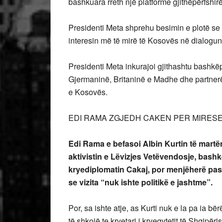
bashkuara rreth një platforme gjithëpërfshir
Presidenti Meta shprehu besimin e plotë se 
interesin më të mirë të Kosovës në dialogu
Presidenti Meta inkurajoi gjithashtu bashkë
Gjermaninë, Britaninë e Madhe dhe partnerët
e Kosovës.
EDI RAMA ZGJEDH CAKEN PER MIRESE
Edi Rama e befasoi Albin Kurtin të martën
aktivistin e Lëvizjes Vetëvendosje, bashkë
kryediplomatin Cakaj, por menjëherë pasi 
se vizita “nuk ishte politikë e jashtme”.
Por, sa ishte atje, as Kurti nuk e la pa ia bë
të shkojë te kryetari i kryeqytetit të Shqipër