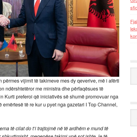
Gr
sfi
Fja
lek
kom
Kat
përmes vijimit të takimeve mes dy qeverive, më i afërti
on ndërshtetëror me ministra dhe përfaqësues të
n Kurti preferoi që iniciativës së shumë promovuar nga
ë emërtesë të re kur u pyet nga gazetari I Top Channel,
Ark
ema të cilat do t’i trajtojmë në të ardhëm e mund të
 shkurtimisht, meqenëse takimi ynë sot ishte, le të