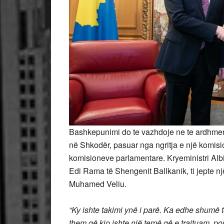
Bashkepunimi do te vazhdoje ne te ardhmen 
në Shkodër, pasuar nga ngritja e një komisi
komisioneve parlamentare. Kryeministri Albi
Edi Rama të Shengenit Ballkanik, ti jepte nj
Muhamed Veliu.
“Ky ishte takimi ynë i parë. Ka edhe shumë t
them që kjo ishte një temë që e trajtuam, por