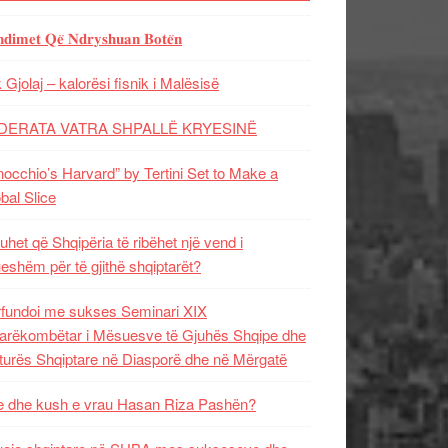
𝐝𝐢𝐦𝐞𝐭 𝐐𝐞̈ 𝐍𝐝𝐫𝐲𝐬𝐡𝐮𝐚𝐧 𝐁𝐨𝐭𝐞̈𝐧
 Gjolaj – kalorësi fisnik i Malësisë
DERATA VATRA SHPALLË KRYESINË
nocchio’s Harvard” by Tertini Set to Make a
bal Slice
uhet që Shqipëria të ribëhet një vend i
ueshëm për të gjithë shqiptarët?
fundoi me sukses Seminari XIX
rëkombëtar i Mësuesve të Gjuhës Shqipe dhe
turës Shqiptare në Diasporë dhe në Mërgatë
 dhe kush e vrau Hasan Riza Pashën?