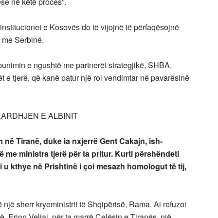
ëse në këtë proces”.
institucionet e Kosovës do të vijojnë të përfaqësojnë
n me Serbinë.
punimin e ngushtë me partnerët strategjikë, SHBA,
 e tjerë, që kanë patur një rol vendimtar në pavarësinë
ARDHJEN E ALBINIT
 në Tiranë, duke ia nxjerrë Gent Cakajn, ish-
 me ministra tjerë për ta pritur. Kurti përshëndeti
u kthye në Prishtinë i çoi mesazh homologut të tij,
rë një sherr kryeministrit të Shqipërisë, Rama. Ai refuzoi
isë, Erion Veliaj, për ta marrë Çelësin e Tiranës, një