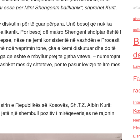
 sesa për Mini Shengenin ballkanik”, shprehet Kurti.
alba
ë diskutim për të çuar përpara. Unë besoj që nuk ka
asll
llkanik. Por besoj që makro Shengeni shqiptar është i
B
sepse, nëse ne jemi konsistentë në vazhdën e Procesit
 në ndërveprimin tonë, çka e kemi diskutuar dhe do të
d
a që është e mbyllur prej të gjitha viteve, – numërojini
bashkët mes dy shteteve, për të pasur lëvizje të lirë mes
Env
Fa
ra
Inte
istrin e Republikës së Kosovës, Sh.T.Z. Albin Kurti:
Ko
ë jetë një shembull pozitiv i mirëqeverisjes në rajonin
Nen
Flo
Els