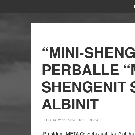
“MINI-SHENG
PERBALLE “
SHENGENIT 
ALBINIT
FEBRUARY 11, 2020
BY
DGRECA
-Presidenti META:Qeveria Juaj i ka të gjitha