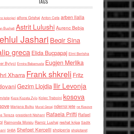
TAGS
arben llalla
alfons Grishaj
Anton Cefa
no kolonjari
Astrit Lulushi
Aurenc Bebja
an Bushati
ehlul Jashari
Beqir Sina
alip greca
Elida Buçpapaj
Elmi Berisha
Eugjen Merlika
er Bytyci
Ermira Babamusta
Frank shkreli
hri Xharra
Fritz
Ilir Levonja
Gezim Llojdia
dovani
kosova
rviste
Kolec Traboini
Keze Kozeta Zylo
sove
nderroi jete
Marjana Bulku
ne Kosove
Murat Gecaj
Rafaela Prifti
Rafael
e Tereza
presidenti Nishani
qi
Raimonda Moisiu
Ramiz Lushaj
reshat kripa
Sadik
Shefqet Kercelli
shqiperia
hani
shqiptaret
SHBA