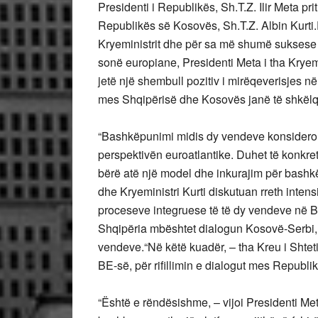
Presidenti i Republikës, Sh.T.Z. Ilir Meta pri
Republikës së Kosovës, Sh.T.Z. Albin Kurti.P
Kryeministrit dhe për sa më shumë suksese n
sonë europiane, Presidenti Meta i tha Kryemini
jetë një shembull pozitiv i mirëqeverisjes në
mes Shqipërisë dhe Kosovës janë të shkëlqy
“Bashkëpunimi midis dy vendeve konsiderohet
perspektivën euroatlantike. Duhet të konkre
bërë atë një model dhe inkurajim për bashkëp
dhe Kryeministri Kurti diskutuan rreth inten
proceseve integruese të të dy vendeve në BE
Shqipëria mbështet dialogun Kosovë-Serbi,
vendeve.“Në këtë kuadër, – tha Kreu i Shtet
BE-së, për rifillimin e dialogut mes Republ
“Është e rëndësishme, – vijoi Presidenti Meta