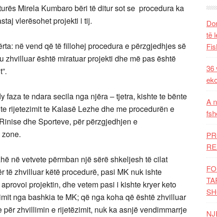
turës Mirela Kumbaro bëri të ditur sot se procedura ka
aj vlerësohet projekti i tij.
Dom
të 
rta: në vend që të fillohej procedura e përzgjedhjes së
Fis
t’u zhvilluar është miratuar projekti dhe më pas është
36 
t”.
eko
dy faza te ndara secila nga njëra – tjetra, kishte te bënte
A n
k te rijetezimit te Kalasë Lezhe dhe me procedurën e
fsh
, Rinise dhe Sporteve, për përzgjedhjen e
j zone.
PR
RE
ë në vetvete përmban një sërë shkeljesh të cilat
FO
r të zhvilluar këtë procedurë, pasi MK nuk ishte
TA
provoi projektin, dhe vetem pasi i kishte kryer keto
SH
imit nga bashkia te MK; që nga koha që është zhvilluar
për zhvillimin e rijetëzimit, nuk ka asnjë vendimmarrje
NJ