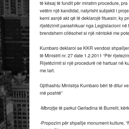
të kësaj të fundit për miratim procedure, p
vetëm një kandidat, natyrisht subjekti i pro
kemi asnjë akt që të deklarojë fituesin; ky 
rijetëzimit parashikuar nga Legjislacioni në 
brendshem cilësohet si një nëntokë me poten
Kumbaro deklaroi se KKR vendosi shpalljen a
të Ministrit nr. 27 date 1.2.2011 “Për rijete
Rijetëzimit
si një procedurë në hartuar në k
me lart.
Gjithashtu Ministrja Kumbaro bëri të ditur 
më poshtë”
-Mbrojtje të parkut Gerladina të Burrelit, k
-Propozim për shpallje monument kulture, “