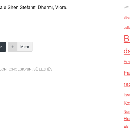
a e Shën Stefanit, Dhërmi, Vlorë.
alba
asll
B
nk
More
d
Env
LON KONCESIONIN
,
SË LEZHËS
Fa
ra
Inte
Ko
Nen
Flo
Els