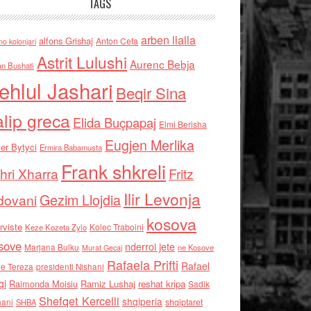
TAGS
arben llalla
alfons Grishaj
Anton Cefa
no kolonjari
Astrit Lulushi
Aurenc Bebja
an Bushati
ehlul Jashari
Beqir Sina
alip greca
Elida Buçpapaj
Elmi Berisha
Eugjen Merlika
er Bytyci
Ermira Babamusta
Frank shkreli
hri Xharra
Fritz
Ilir Levonja
Gezim Llojdia
dovani
kosova
rviste
Kolec Traboini
Keze Kozeta Zylo
sove
nderroi jete
Marjana Bulku
ne Kosove
Murat Gecaj
Rafaela Prifti
Rafael
e Tereza
presidenti Nishani
qi
Raimonda Moisiu
Ramiz Lushaj
reshat kripa
Sadik
Shefqet Kercelli
shqiperia
hani
shqiptaret
SHBA