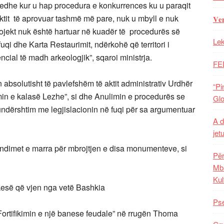
ra edhe kur u hap procedura e konkurrences ku u paraqit
jektit të aprovuar tashmë më pare, nuk u mbyll e nuk
𝐕𝐞
projekt nuk është hartuar në kuadër të procedurës së
Lek
fuqi dhe Karta Restaurimit, ndërkohë që territori i
cial të madh arkeologjik”, sqaroi ministrja.
FE
bsolutisht të pavlefshëm të aktit administrativ Urdhër
“Pi
zimin e kalasë Lezhe”, si dhe Anulimin e procedurës se
Glo
undërshtim me legjislacionin në fuqi për sa argumentuar
A d
jet
vendimet e marra për mbrojtjen e disa monumenteve, si
Për
Mba
Kul
ërkesë që vjen nga vetë Bashkia
Pse
Fortifikimin e një banese feudale” në rrugën Thoma