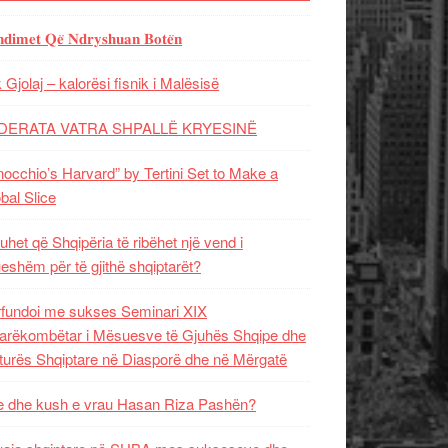
𝐝𝐢𝐦𝐞𝐭 𝐐𝐞̈ 𝐍𝐝𝐫𝐲𝐬𝐡𝐮𝐚𝐧 𝐁𝐨𝐭𝐞̈𝐧
 Gjolaj – kalorësi fisnik i Malësisë
DERATA VATRA SHPALLË KRYESINË
nocchio’s Harvard” by Tertini Set to Make a
bal Slice
uhet që Shqipëria të ribëhet një vend i
ueshëm për të gjithë shqiptarët?
fundoi me sukses Seminari XIX
rëkombëtar i Mësuesve të Gjuhës Shqipe dhe
turës Shqiptare në Diasporë dhe në Mërgatë
 dhe kush e vrau Hasan Riza Pashën?