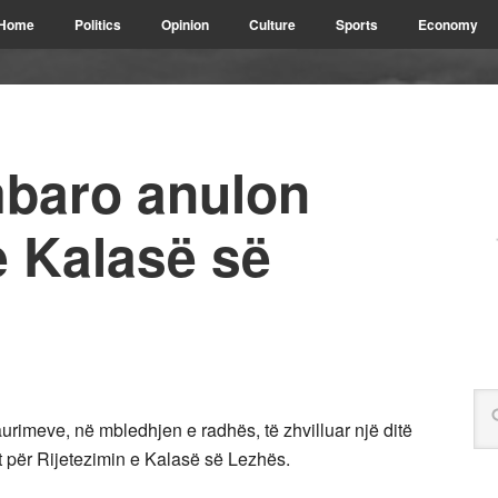
Home
Politics
Opinion
Culture
Sports
Economy
mbaro anulon
e Kalasë së
urimeve, në mbledhjen e radhës, të zhvilluar një ditë
 për Rijetezimin e Kalasë së Lezhës.