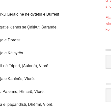
Gr
sfi
ku Geraldinë në qytetin e Burrelit
Fja
lek
jat e kishës së Çiflikut, Sarandë.
kom
ja e Dorëzit.
ja e Këlcyrës.
Kat
 në Triport, (Aulonë), Vlorë.
ja e Kaninës, Vlorë.
o Palermo, Himarë, Vlorë.
Ark
a e Ipapandisë, Dhërmi, Vlorë.