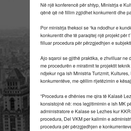
Në një konferencë për shtyp, Ministrja e Kul
qënë që në fillim zgjidhet konkurrenti dhe past
Por ministrja theksoi se “ka ndodhur e kundë
konkurentit dhe të paraqitej një projekt për 
filluar procedura për përzgjedhjen e subjekti
Ajo sqaroi se gjithë praktika, e zhvilluar ne 
me procedurën e miratimit te projektit tekni
ndjekur nga ish Ministria Turizmit, Kultures
konkurrentëve, me qëllim rijetëzimin e kësa
”Procedura e dhënies me qira të Kalasë Lezh
konsistojnë në: mos legjitimimin e ish MK pë
administratore e Kalase se Lezhes kur KKR a
procedura, Del VKM per kalimin e administr
procedura për përzgjedhjen e konkurrenteve 