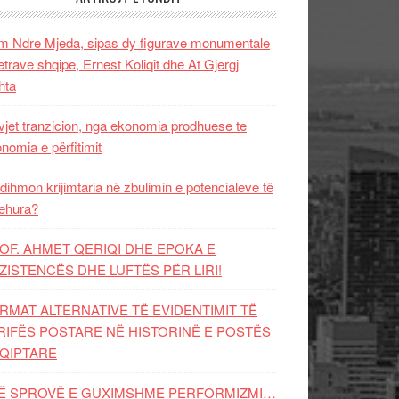
 Ndre Mjeda, sipas dy figurave monumentale
letrave shqipe, Ernest Koliqit dhe At Gjergj
hta
vjet tranzicion, nga ekonomia prodhuese te
nomia e përfitimit
dihmon krijimtaria në zbulimin e potencialeve të
ehura?
OF. AHMET QERIQI DHE EPOKA E
ZISTENCЁS DHE LUFTЁS PЁR LIRI!
RMAT ALTERNATIVE TË EVIDENTIMIT TË
RIFËS POSTARE NË HISTORINË E POSTËS
QIPTARE
Ë SPROVË E GUXIMSHME PERFORMIZMI…