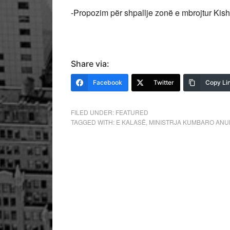
-Propozim për shpallje zonë e mbrojtur Kish
Share via:
Facebook
Twitter
Copy Li
FILED UNDER:
FEATURED
TAGGED WITH:
E KALASË
,
MINISTRJA KUMBARO ANU