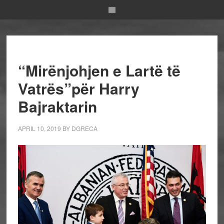
“Mirënjohjen e Lartë të
Vatrës”për Harry
Bajraktarin
APRIL 10, 2019
BY
DGRECA