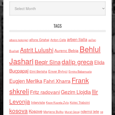
Arkiv
TAGS
arben llalla
alfons Grishaj
Anton Cefa
asllan
albano kolonjari
Behlul
Astrit Lulushi
Aurenc Bebja
Bushati
Jashari
dalip greca
Beqir Sina
Elida
Buçpapaj
Enver Bytyci
Elmi Berisha
Ermira Babamusta
Frank
Eugjen Merlika
Fahri Xharra
shkreli
Ilir
Gezim Llojdia
Fritz radovani
Levonja
Interviste
Kolec Traboini
Keze Kozeta Zylo
kosova
Kosove
nderroi jete
Marjana Bulku
ne
Murat Gecaj