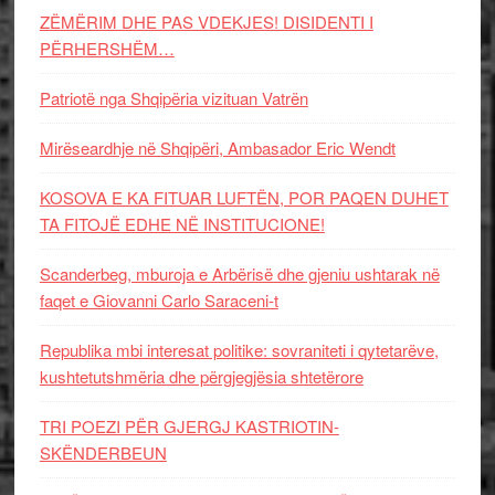
ZËMËRIM DHE PAS VDEKJES! DISIDENTI I
PËRHERSHËM…
Patriotë nga Shqipëria vizituan Vatrën
Mirëseardhje në Shqipëri, Ambasador Eric Wendt
KOSOVA E KA FITUAR LUFTËN, POR PAQEN DUHET
TA FITOJË EDHE NË INSTITUCIONE!
Scanderbeg, mburoja e Arbërisë dhe gjeniu ushtarak në
faqet e Giovanni Carlo Saraceni-t
Republika mbi interesat politike: sovraniteti i qytetarëve,
kushtetutshmëria dhe përgjegjësia shtetërore
TRI POEZI PËR GJERGJ KASTRIOTIN-
SKËNDERBEUN