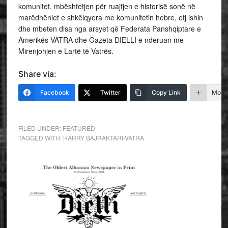
komunitet, mbështetjen për ruajtjen e historisë sonë në
marëdhëniet e shkëlqyera me komunitetin hebre, etj ishin
dhe mbeten disa nga arsyet që Federata Panshqiptare e
Amerikës VATRA dhe Gazeta DIELLI e nderuan me
Mirenjohjen e Lartë të Vatrës.
Share via:
Facebook
Twitter
Copy Link
More
FILED UNDER:
FEATURED
TAGGED WITH:
HARRY BAJRAKTARI-VATRA