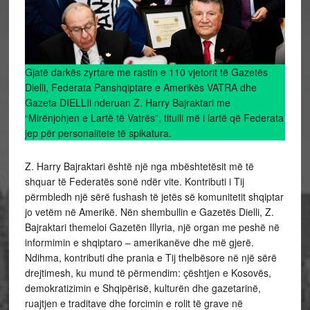
Gjatë darkës zyrtare me rastin e 110 vjetorit të Gazetës
Dielli, Federata Panshqiptare e Amerikës VATRA dhe
Gazeta DIELLIi nderuan Z. Harry Bajraktari me
“Mirënjohjen e Lartë të Vatrës”, titulli më i lartë që Federata
jep për personalitete të spikatura.
Z. Harry Bajraktari është një nga mbështetësit më të
shquar të Federatës sonë ndër vite. Kontributi i Tij
përmbledh një sërë fushash të jetës së komunitetit shqiptar
jo vetëm në Amerikë. Nën shembullin e Gazetës Dielli, Z.
Bajraktari themeloi Gazetën Illyria, një organ me peshë në
informimin e shqiptaro – amerikanëve dhe më gjerë.
Ndihma, kontributi dhe prania e Tij thelbësore në një sërë
drejtimesh, ku mund të përmendim: çështjen e Kosovës,
demokratizimin e Shqipërisë, kulturën dhe gazetarinë,
ruajtjen e traditave dhe forcimin e rolit të grave në