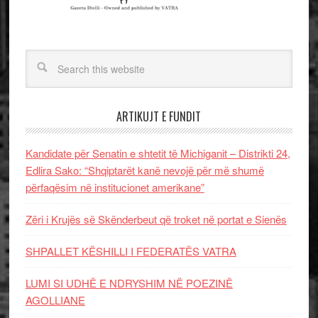
ARTIKUJT E FUNDIT
Kandidate për Senatin e shtetit të Michiganit – Distrikti 24,
Edlira Sako: “Shqiptarët kanë nevojë për më shumë
përfaqësim në institucionet amerikane”
Zëri i Krujës së Skënderbeut që troket në portat e Sienës
SHPALLET KËSHILLI I FEDERATËS VATRA
LUMI SI UDHË E NDRYSHIM NË POEZINË
AGOLLIANE