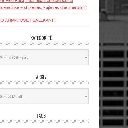
m Fred Kalaj, mes altarit dhe atdheut si
meneutikë e shpresës, kujtesës dhe shërbimit”
PO ARMATOSET BALLKANI?
KATEGORITË
egoritë
ARKIV
iv
TAGS