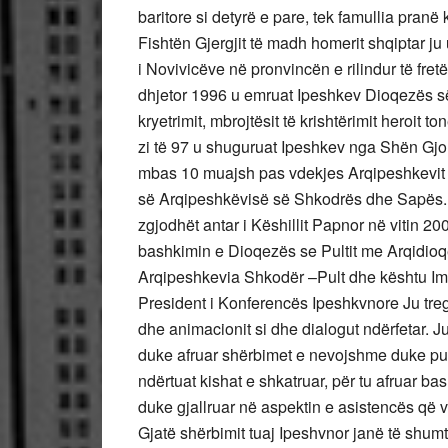
baritore si detyrë e pare, tek famullia pran
Fishtën Gjergjit të madh homerit shqiptar ju
i Novivicëve në pronvincën e rilindur të fre
dhjetor 1996 u emruat Ipeshkev Dioqezës së
kryetrimit, mbrojtësit të krishtërimit heroit 
zi të 97 u shuguruat Ipeshkev nga Shën Gjon 
mbas 10 muajsh pas vdekjes Arqipeshkevit t
së Arqipeshkëvisë së Shkodrës dhe Sapës. K
zgjodhët antar i Këshillit Papnor në vitin 20
bashkimin e Dioqezës se Pultit me Arqidioq
Arqipeshkevia Shkodër –Pult dhe kështu Imz
President i Konferencës Ipeshkvnore Ju treg
dhe animacionit si dhe dialogut ndërfetar. Ju
duke afruar shërbimet e nevojshme duke punu
ndërtuat kishat e shkatruar, për tu afruar ba
duke gjallruar në aspektin e asistencës që 
Gjatë shërbimit tuaj Ipeshvnor janë të shumt