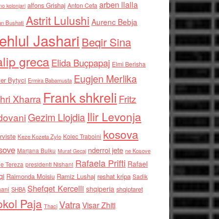
arben llalla
alfons Grishaj
Anton Cefa
no kolonjari
Astrit Lulushi
Aurenc Bebja
an Bushati
ehlul Jashari
Beqir Sina
alip greca
Elida Buçpapaj
Elmi Berisha
Eugjen Merlika
er Bytyci
Ermira Babamusta
Frank shkreli
hri Xharra
Fritz
Ilir Levonja
Gezim Llojdia
dovani
kosova
rviste
Kolec Traboini
Keze Kozeta Zylo
sove
nderroi jete
Marjana Bulku
ne Kosove
Murat Gecaj
Rafaela Prifti
Rafael
e Tereza
presidenti Nishani
qi
Raimonda Moisiu
Ramiz Lushaj
reshat kripa
Sadik
Shefqet Kercelli
shqiperia
hani
shqiptaret
SHBA
kol Paja
Vatra
Visar Zhiti
Thaci