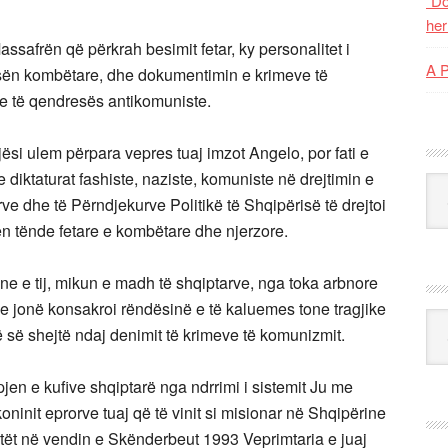
“Do
her
ssafrën që përkrah besimit fetar, ky personalitet i
A 
esën kombëtare, dhe dokumentimin e krimeve të
 e të qendresës antikomuniste.
ësi ulem përpara vepres tuaj imzot Angelo, por fati e
re diktaturat fashiste, naziste, komuniste në drejtimin e
Kat
e dhe të Përndjekurve Politikë të Shqipërisë të drejtoi
en tënde fetare e kombëtare dhe njerzore.
e e tij, mikun e madh të shqiptarve, nga toka arbnore
e jonë konsakroi rëndësinë e të kaluemes tone tragjike
Ark
 së shejtë ndaj denimit të krimeve të komunizmit.
apjen e kufive shqiptarë nga ndrrimi i sistemit Ju me
koninit eprorve tuaj që të vinit si misionar në Shqipërine
itët në vendin e Skënderbeut 1993 Veprimtaria e juaj