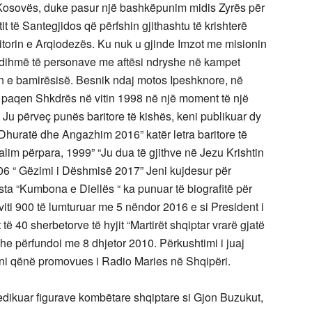
 së Kosovës, duke pasur një bashkëpunim midis Zyrës për
 të Santegjidos që përfshin gjithashtu të krishterë
itorin e Arqiodezës. Ku nuk u gjinde Imzot me misionin
 ndihmë të personave me aftësi ndryshe në kampet
n e bamirësisë. Besnik ndaj motos Ipeshknore, në
le paqen Shkdrës në vitin 1998 në një moment të një
e. Ju përveç punës baritore të kishës, keni publikuar dy
Dhuratë dhe Angazhim 2016” katër letra baritore të
dalim përpara, 1999” “Ju dua të gjithve në Jezu Krishtin
06 “ Gëzimi i Dëshmisë 2017” Jeni kujdesur për
ta “Kumbona e Diellës “ ka punuar të biografitë për
iti 900 të lumturuar me 5 nëndor 2016 e si President i
ë 40 sherbetorve të hyjit “Martirët shqiptar vrarë gjatë
he përfundoi me 8 dhjetor 2010. Përkushtimi i juaj
eni qënë promovues i Radio Maries në Shqipëri.
edikuar figurave kombëtare shqiptare si Gjon Buzukut,