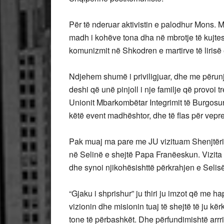
Për të nderuar aktivistin e palodhur Mons. Ma
madh i kohëve tona dha në mbrotje të kujt
komunizmit në Shkodren e martirve të lirisë
Ndjehem shumë i priviligjuar, dhe me përunj
deshi që unë pinjoll i nje familje që provoi t
Unionit Mbarkombëtar Integrimit të Burgosurv
këtë event madhështor, dhe të flas për vepr
Pak muaj ma pare me JU vizituam Shenjtërin
në Selinë e shejtë Papa Franëeskun. Vizita 
dhe synoi njikohësishttë përkrahjen e Selisë
“Gjaku i shprishur” ju thiri ju imzot që me h
vizionin dhe misionin tuaj të shejtë të ju kër
tone të përbashkët. Dhe përfundimishtë arrr