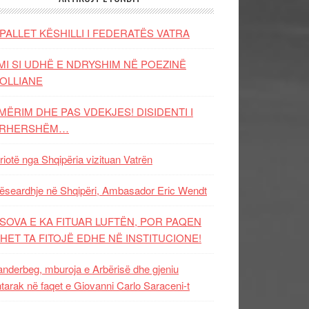
PALLET KËSHILLI I FEDERATËS VATRA
MI SI UDHË E NDRYSHIM NË POEZINË
OLLIANE
MËRIM DHE PAS VDEKJES! DISIDENTI I
ËRHERSHËM…
riotë nga Shqipëria vizituan Vatrën
ëseardhje në Shqipëri, Ambasador Eric Wendt
SOVA E KA FITUAR LUFTËN, POR PAQEN
HET TA FITOJË EDHE NË INSTITUCIONE!
nderbeg, mburoja e Arbërisë dhe gjeniu
tarak në faqet e Giovanni Carlo Saraceni-t