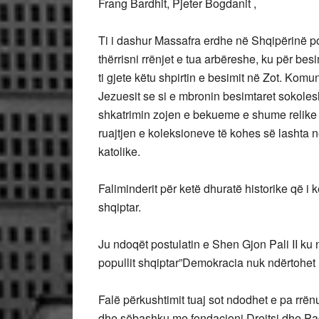
Frang Bardhit, Pjeter Bogdanit ,
Ti i dashur Massafra erdhe në Shqipërinë po
thërrisni rrënjet e tua arbëreshe, ku për bes
ti gjete këtu shpirtin e besimit në Zot. Komun
Jezuesit se si e mbronin besimtaret sokoles
shkatrimin zojen e bekueme e shume relike 
ruajtjen e koleksioneve të kohes së lashta n
katolike.
Faliminderit për ketë dhuratë historike që i
shqiptar.
Ju ndoqët postulatin e Shen Gjon Pali II ku n
popullit shqiptar”Demokracia nuk ndërtohet
Falë përkushtimit tuaj sot ndodhet e pa rrën
dhe sëbashku me fondacioni Drejtsi dhe Paq