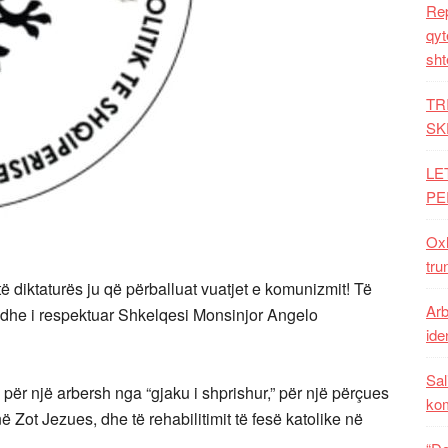
Rep
qyt
sht
TR
SK
LE
PE
Oxh
tru
ë diktaturës ju që përballuat vuatjet e komunizmit! Të
Arb
m dhe i respektuar Shkelqesi Monsinjor Angelo
iden
Sal
për një arbersh nga “gjaku i shprishur,” për një përçues
ko
 Zot Jezues, dhe të rehabilitimit të fesë katolike në