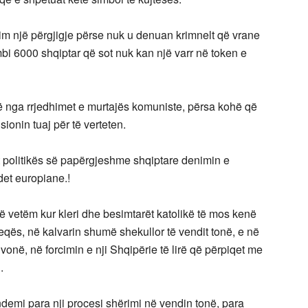
esim një përgjigje përse nuk u denuan krimnelt që vrane
 mbi 6000 shqiptar që sot nuk kan një varr në token e
ë nga rrjedhimet e murtajës komuniste, përsa kohë që
ionin tuaj për të verteten.
at politikës së papërgjeshme shqiptare denimin e
det europiane.!
t të vetëm kur kleri dhe besimtarët katolikë të mos kenë
ës, në kalvarin shumë shekullor të vendit tonë, e në
vonë, në forcimin e nji Shqipërie të lirë që përpiqet me
.
ndemi para nji procesi shërimi në vendin tonë, para