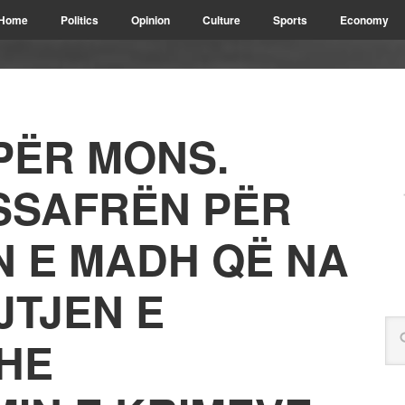
Home
Politics
Opinion
Culture
Sports
Economy
PËR MONS.
SSAFRËN PËR
N E MADH QË NA
JTJEN E
HE