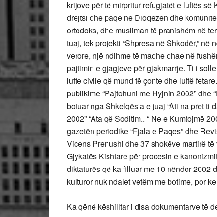
krijove për të mirpritur refugjatët e luftës
drejtsi dhe paqe në Dioqezën dhe komunitetit
ortodoks, dhe musliman të pranishëm në ter
tuaj, tek projekti “Shpresa në Shkodër,” në
verore, një ndihme të madhe dhae në fushë
pajtimin e gjagjeve për gjakmarrje. Ti i sol
lufte civile që mund të çonte dhe luftë fetar
publikime “Pajtohuni me Hyjnin 2002” dhe “
botuar nga Shkelqësia e juaj “Ati na pret ti 
2002” “Ata që Soditim.. “ Ne e Kumtojmë 20
gazetën periodike “Fjala e Paqes” dhe Revis
Vicens Prenushi dhe 37 shokëve martirë të v
Gjykatës Kishtare për procesin e kanonizmit t
diktaturës që ka filluar me 10 nëndor 2002 d
kulturor nuk ndalet vetëm me botime, por k
Ka qënë këshilltar i disa dokumentarve të d