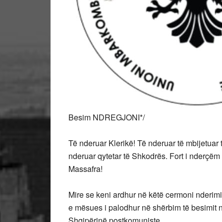
Besim NDREGJONI*/
Të nderuar Klerikë! Të nderuar të mbijetuar t
nderuar qytetar të Shkodrës. Fort i nderçë
Massafra!
Mire
se keni ardhur në këtë cermoni nderimi 
e mësues i palodhur në shërbim të besimit në
Shqipërinë postkomuniste.