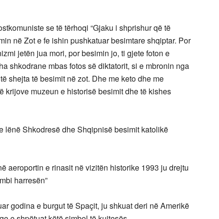
stkomuniste se të tërhoqi “Gjaku i shprishur që të
imin në Zot e fe ishin pushkatuar besimtare shqiptar. Por
izmi jetën jua mori, por besimin jo, ti gjete foton e
ha shkodrane mbas fotos së diktatorit, si e mbronin nga
të shejta të besimit në zot. Dhe me keto dhe me
ë krijove muzeun e historisë besimit dhe të kishes
 ke lënë Shkodresë dhe Shqipnisë besimit katolikë
ë aeroportin e rinasit në vizitën historike 1993 ju drejtu
 mbi harresën”
uar godina e burgut të Spaçit, ju shkuat deri në Amerikë
e e shpëtuat këtë simbol të kujtesës.