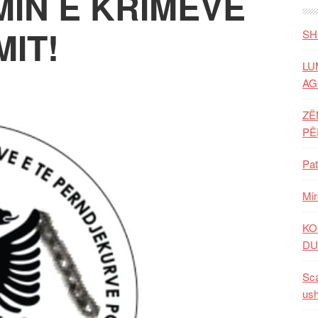
IN E KRIMEVE
IT!
SH
LU
AG
ZË
P
Pat
Mir
KO
DU
Sca
ush