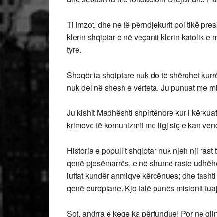
Ti imzot, dhe ne të përndjekurit politikë pr
klerin shqiptar e në veçanti klerin katolik e
tyre.
Shoqënia shqiptare nuk do të shërohet kurr
nuk del në shesh e vërteta. Ju punuat me mis
Ju kishit Madhështi shpirtënore kur i kërku
krimeve të komunizmit me ligj siç e kan ven
Historia e popullit shqiptar nuk njeh nji ras
qenë pjesëmarrës, e në shumë raste udhëheq
luftat kundër anmiqve kërcënues; dhe tashti 
qenë europiane. Kjo falë punës misionit tuaj
Sot, andrra e keqe ka përfundue! Por ne gji