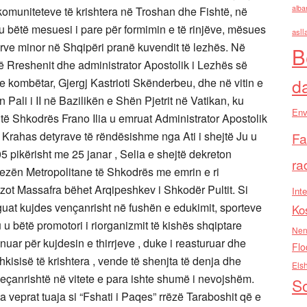
alba
ë komuniteteve të krishtera në Troshan dhe Fishtë, në
 u bëtë mesuesi i pare për formimin e të rinjëve, mësues
asll
tërve minor në Shqipëri pranë kuvendit të lezhës. Në
B
 Rreshenit dhe administrator Apostolik i Lezhës së
d
tone kombëtar, Gjergj Kastrioti Skënderbeu, dhe në vitin e
Pali i II në Bazilikën e Shën Pjetrit në Vatikan, ku
Env
ë Shkodrës Frano Ilia u emruat Administrator Apostolik
rahas detyrave të rëndësishme nga Ati i shejtë Ju u
Fa
05 pikërisht me 25 janar , Selia e shejtë dekreton
ra
ezën Metropolitane të Shkodrës me emrin e ri
ot Massafra bëhet Arqipeshkev i Shkodër Pultit. Si
Inte
uat kujdes vençanrisht në fushën e edukimit, sporteve
Ko
 u bëtë promotori i riorganizmit të kishës shqiptare
Nen
ar për kujdesin e thirrjeve , duke i reasturuar dhe
Flo
shkisisë të krishtera , vende të shenjta të denja dhe
Els
veçanrishtë në vitete e para ishte shumë i nevojshëm.
So
a veprat tuaja si “Fshati i Paqes” rrëzë Taraboshit që e