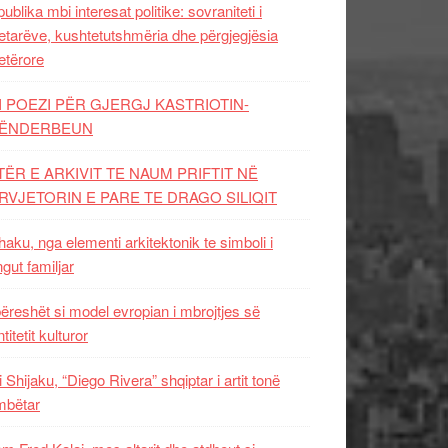
ublika mbi interesat politike: sovraniteti i
etarëve, kushtetutshmëria dhe përgjegjësia
etërore
I POEZI PËR GJERGJ KASTRIOTIN-
ËNDERBEUN
TËR E ARKIVIT TE NAUM PRIFTIT NË
RVJETORIN E PARE TE DRAGO SILIQIT
aku, nga elementi arkitektonik te simboli i
ngut familjar
ëreshët si model evropian i mbrojtjes së
titetit kulturor
i Shijaku, “Diego Rivera” shqiptar i artit tonë
mbëtar