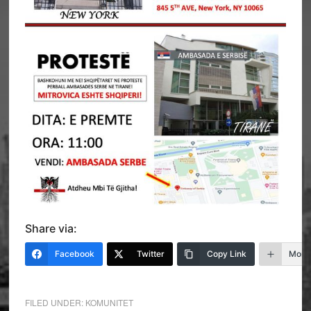
Share via:
Facebook
Twitter
Copy Link
More
FILED UNDER:
KOMUNITET