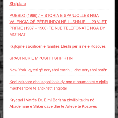
Shqiptare
PUEBLO (1966) / HISTORIA E SPANJOLLES NGA
VALENCIA QË PËRFUNDOI NË LUSHNJE — 29 VJET
PRITJE (1937 – 1966) TË NJË TELEFONATE NGA DY
MOTRAT
Kujtojmë sakrificën e familjes Lleshi për lirinë e Kosovës
SPAÇI NUK E MPOSHTI SHPIRTIN
New York, qyteti që ndryshoi emrin… dhe ndryshoi botën
Kodi zakonor dhe isopolifonia dy nga monumentet e gjalla
madhështore të antikitetit shqiptar
Kryetari i Vatrës Dr. Elmi Berisha zhvilloi takim në
Akademinë e Shkencave dhe të Arteve të Kosovës