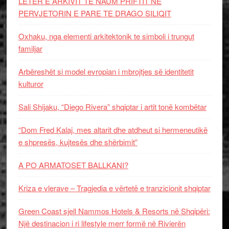
LETËR E ARKIVIT TE NAUM PRIFTIT NË
PERVJETORIN E PARE TE DRAGO SILIQIT
Oxhaku, nga elementi arkitektonik te simboli i trungut
familjar
Arbëreshët si model evropian i mbrojtjes së identitetit
kulturor
Sali Shijaku, “Diego Rivera” shqiptar i artit tonë kombëtar
“Dom Fred Kalaj, mes altarit dhe atdheut si hermeneutikë
e shpresës, kujtesës dhe shërbimit”
A PO ARMATOSET BALLKANI?
Kriza e vlerave – Tragjedia e vërtetë e tranzicionit shqiptar
Green Coast sjell Nammos Hotels & Resorts në Shqipëri:
Një destinacion i ri lifestyle merr formë në Rivierën