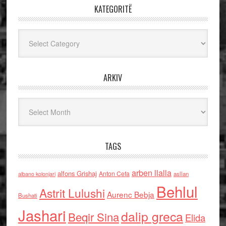
KATEGORITË
Kategoritë
ARKIV
Arkiv
TAGS
arben llalla
alfons Grishaj
Anton Cefa
asllan
albano kolonjari
Behlul
Astrit Lulushi
Aurenc Bebja
Bushati
Jashari
dalip greca
Beqir Sina
Elida