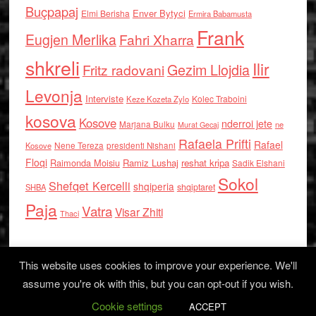
Buçpapaj
Enver Bytyci
Elmi Berisha
Ermira Babamusta
Frank
Eugjen Merlika
Fahri Xharra
shkreli
Ilir
Gezim Llojdia
Fritz radovani
Levonja
Interviste
Kolec Traboini
Keze Kozeta Zylo
kosova
Kosove
nderroi jete
Marjana Bulku
ne
Murat Gecaj
Rafaela Prifti
Rafael
Nene Tereza
Kosove
presidenti Nishani
Floqi
Raimonda Moisiu
Ramiz Lushaj
reshat kripa
Sadik Elshani
Sokol
Shefqet Kercelli
shqiperia
shqiptaret
SHBA
Paja
Vatra
Visar Zhiti
Thaci
This website uses cookies to improve your experience. We'll
assume you're ok with this, but you can opt-out if you wish.
Cookie settings
Log in
ACCEPT