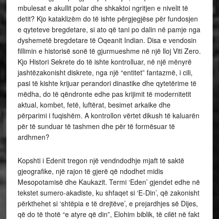
mbulesat e akullit polar dhe shkaktoi ngritjen e nivelit të
detit? Kjo kataklizëm do të ishte përgjegjëse për fundosjen
e qyteteve bregdetare, si ato që tani po dalin në pamje nga
dyshemetë bregdetare të Oqeanit Indian. Disa e vendosin
fillimin e historisë sonë të gjurmueshme në një lloj Viti Zero.
Kjo Histori Sekrete do të ishte kontrolluar, në një mënyrë
jashtëzakonisht diskrete, nga një “entitet” fantazmë, i cili,
pasi të kishte krijuar perandori dinastike dhe qytetërime të
mëdha, do të qëndronte edhe pas krijimit të modernitetit
aktual, kombet, fetë, luftërat, besimet arkaike dhe
përparimi i fuqishëm. A kontrollon vërtet dikush të kaluarën
për të sunduar të tashmen dhe për të formësuar të
ardhmen?
Kopshti i Edenit tregon një vendndodhje mjaft të saktë
gjeografike, një rajon të gjerë që ndodhet midis
Mesopotamisë dhe Kaukazit. Termi ‘Eden’ gjendet edhe në
tekstet sumero-akadiste, ku shfaqet si ‘E-Din’, që zakonisht
përkthehet si ‘shtëpia e të drejtëve’, e prejardhjes së Dijes,
që do të thotë “e atyre që din”, Elohim biblik, të cilët në fakt