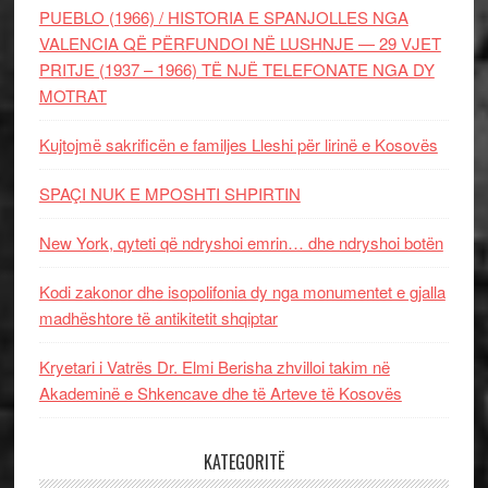
PUEBLO (1966) / HISTORIA E SPANJOLLES NGA
VALENCIA QË PËRFUNDOI NË LUSHNJE — 29 VJET
PRITJE (1937 – 1966) TË NJË TELEFONATE NGA DY
MOTRAT
Kujtojmë sakrificën e familjes Lleshi për lirinë e Kosovës
SPAÇI NUK E MPOSHTI SHPIRTIN
New York, qyteti që ndryshoi emrin… dhe ndryshoi botën
Kodi zakonor dhe isopolifonia dy nga monumentet e gjalla
madhështore të antikitetit shqiptar
Kryetari i Vatrës Dr. Elmi Berisha zhvilloi takim në
Akademinë e Shkencave dhe të Arteve të Kosovës
KATEGORITË