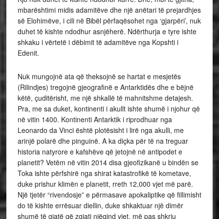
mbarështimi midis adamitëve dhe një anëtari të prejardhjes
së Elohimëve, i cili në Bibël përfaqësohet nga ‘gjarpëri’, nuk
duhet të kishte ndodhur asnjëherë. Ndërthurja e tyre ishte
shkaku i vërtetë i dëbimit të adamitëve nga Kopshti i
Edenit.
Nuk mungojnë ata që theksojnë se hartat e mesjetës
(Rilindjes) tregojnë gjeografinë e Antarktidës dhe e bëjnë
këtë, çuditërisht, me një shkallë të mahnitshme detajesh.
Pra, me sa duket, kontinenti i akullt ishte shumë i njohur që
në vitin 1400. Kontinenti Antarktik i riprodhuar nga
Leonardo da Vinci është plotësisht i lirë nga akulli, me
arinjë polarë dhe pinguinë. A ka diçka për të na treguar
historia natyrore e kafshëve që jetojnë në antipodet e
planetit? Vetëm në vitin 2014 disa gjeofizikanë u bindën se
Toka ishte përfshirë nga shirat katastrofikë të kometave,
duke prishur klimën e planetit, rreth 12,000 vjet më parë.
Një tjetër “rivendosje” e përmasave apokaliptike që fillimisht
do të kishte errësuar diellin, duke shkaktuar një dimër
shumë të gjatë që zgjati njëqind vjet, më pas shkriu