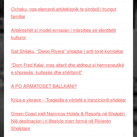
Oxhaku, nga elementi arkitektonik te simboli i trungut
familjar
Arbëreshët si model evropian i mbrojtjes së identitetit
kulturor
Sali Shijaku, “Diego Rivera” shqiptar i artit tonë kombëtar
“Dom Fred Kalaj, mes altarit dhe atdheut si hermeneutikë
e shpresës, kujtesës dhe shërbimit”
A PO ARMATOSET BALLKANI?
Kriza e vlerave – Tragjedia e vërtetë e tranzicionit shqiptar
Green Coast sjell Nammos Hotels & Resorts në Shqipëri:
Një destinacion i ri lifestyle merr formë në Rivierën
Shqiptare