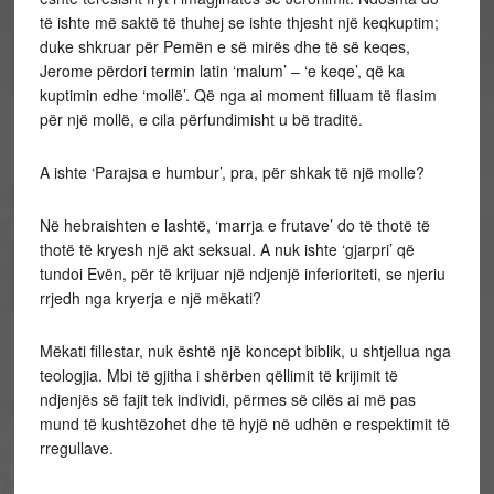
të ishte më saktë të thuhej se ishte thjesht një keqkuptim;
duke shkruar për Pemën e së mirës dhe të së keqes,
Jerome përdori termin latin ‘malum’ – ‘e keqe’, që ka
kuptimin edhe ‘mollë’. Që nga ai moment filluam të flasim
për një mollë, e cila përfundimisht u bë traditë.
A ishte ‘Parajsa e humbur’, pra, për shkak të një molle?
Në hebraishten e lashtë, ‘marrja e frutave’ do të thotë të
thotë të kryesh një akt seksual. A nuk ishte ‘gjarpri’ që
tundoi Evën, për të krijuar një ndjenjë inferioriteti, se njeriu
rrjedh nga kryerja e një mëkati?
Mëkati fillestar, nuk është një koncept biblik, u shtjellua nga
teologjia. Mbi të gjitha i shërben qëllimit të krijimit të
ndjenjës së fajit tek individi, përmes së cilës ai më pas
mund të kushtëzohet dhe të hyjë në udhën e respektimit të
rregullave.