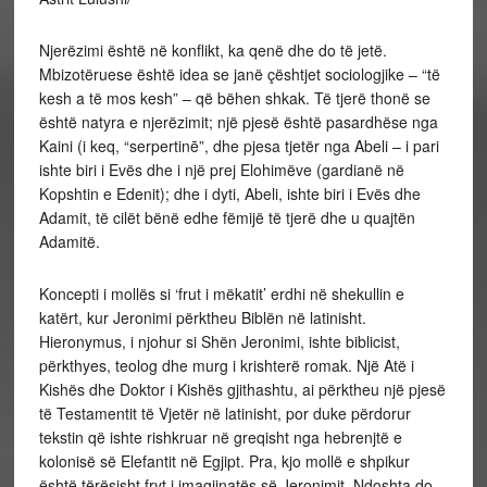
Njerëzimi është në konflikt, ka qenë dhe do të jetë.
Mbizotëruese është idea se janë çështjet sociologjike – “të
kesh a të mos kesh” – që bëhen shkak. Të tjerë thonë se
është natyra e njerëzimit; një pjesë është pasardhëse nga
Kaini (i keq, “serpertinē”, dhe pjesa tjetër nga Abeli – i pari
ishte biri i Evës dhe i një prej Elohimëve (gardianë në
Kopshtin e Edenit); dhe i dyti, Abeli, ishte biri i Evës dhe
Adamit, të cilët bënë edhe fëmijë të tjerë
dhe u quajtën
Adamitë.
Koncepti i mollës si ‘frut i mëkatit’ erdhi në shekullin e
katërt, kur Jeronimi përktheu Biblën në latinisht.
Hieronymus, i njohur si Shën Jeronimi, ishte biblicist,
përkthyes, teolog dhe murg i krishterë romak. Një Atë i
Kishës dhe Doktor i Kishës gjithashtu, ai përktheu një pjesë
të Testamentit të Vjetër në latinisht, por duke përdorur
tekstin që ishte rishkruar në greqisht nga hebrenjtë e
kolonisë së Elefantit në Egjipt. Pra, kjo mollë e shpikur
është tërësisht fryt i imagjinatës së Jeronimit. Ndoshta do