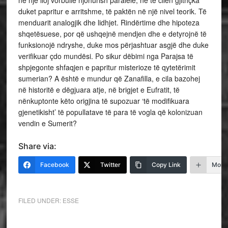
duket papritur e arritshme, të paktën në një nivel teorik. Të
menduarit analogjik dhe lidhjet. Rindërtime dhe hipoteza
shqetësuese, por që ushqejnë mendjen dhe e detyrojnë të
funksionojë ndryshe, duke mos përjashtuar asgjë dhe duke
verifikuar çdo mundësi. Po sikur dëbimi nga Parajsa të
shpjegonte shfaqjen e papritur misterioze të qytetërimit
sumerian? A është e mundur që Zanafilla, e cila bazohej
në historitë e dëgjuara atje, në brigjet e Eufratit, të
nënkuptonte këto origjina të supozuar ‘të modifikuara
gjenetikisht’ të popullatave të para të vogla që kolonizuan
vendin e Sumerit?
Share via:
Facebook
Twitter
Copy Link
More
FILED UNDER:
ESSE