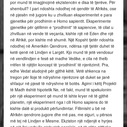
por mund të imagjinojmë ekzistencën e disa të tjerëve. Për
shembull? I pari ndoshta ndodhej në qendër të Afrikës, ose
në pjesën më jugore ku u zhvilluan eksperimentet e para
gjenetike për prodhimin e Homo sapientit. Eksperimente
gjenetike për qëllimin e “prodhimit” të sapiencve, të cilat u
zhvilluan në vende të veçanta, kishte një në Eden dhe një
në Afrikë, por kishte më shumë. Një Kopsht tjetër ndoshta
ndodhej në Amerikën Qendrore, ndërsa një tjetër duhet të
ketë qenë në Lindjen e Largët. Kjo mund të jetë vendosur
në vendlindjen e fesë së madhe Vedike, e cila në thelb
rrëfen të njëjtin koncept të ‘prodhimit’ të njerëzimit. Pra,
edhe Vedat aludojnë për gjithë këtë. Vetë shkenca na
tregon për lloje të ndryshme njerëzore që duket se janë
shfaqur në pjesë të ndryshme të botës. Agimi i këtij Projekti
të Madh është hipotetik Ne, në fakt, mund të spekulonim
për një eksperiment që mund të ishte kryer në të gjithë
planetin, një eksperiment nga i cili Homo sapiens do të
kishte dalë si produkti përfundimtar. Fillimisht u bë në
Afrikën qendrore-jugore dhe më pas, me siguri, u përsos
më tej në Lindjen e Mesme. Ekziston një ndjenjë e hyrjes
në një lloj vorbulle njohurish paralele, në të cilën gjithçka