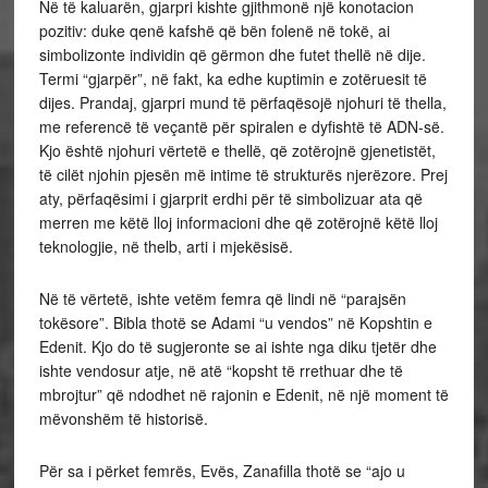
Në të kaluarën, gjarpri kishte gjithmonë një konotacion
pozitiv: duke qenë kafshë që bën folenë në tokë, ai
simbolizonte individin që gërmon dhe futet thellë në dije.
Termi “gjarpër”, në fakt, ka edhe kuptimin e zotëruesit të
dijes. Prandaj, gjarpri mund të përfaqësojë njohuri të thella,
me referencë të veçantë për spiralen e dyfishtë të ADN-së.
Kjo është njohuri vërtetë e thellë, që zotërojnë gjenetistët,
të cilët njohin pjesën më intime të strukturës njerëzore. Prej
aty, përfaqësimi i gjarprit erdhi për të simbolizuar ata që
merren me këtë lloj informacioni dhe që zotërojnë këtë lloj
teknologjie, në thelb, arti i mjekësisë.
Në të vërtetë, ishte vetëm femra që lindi në “parajsën
tokësore”. Bibla thotë se Adami “u vendos” në Kopshtin e
Edenit. Kjo do të sugjeronte se ai ishte nga diku tjetër dhe
ishte vendosur atje, në atë “kopsht të rrethuar dhe të
mbrojtur” që ndodhet në rajonin e Edenit, në një moment të
mëvonshëm të historisë.
Për sa i përket femrës, Evës, Zanafilla thotë se “ajo u