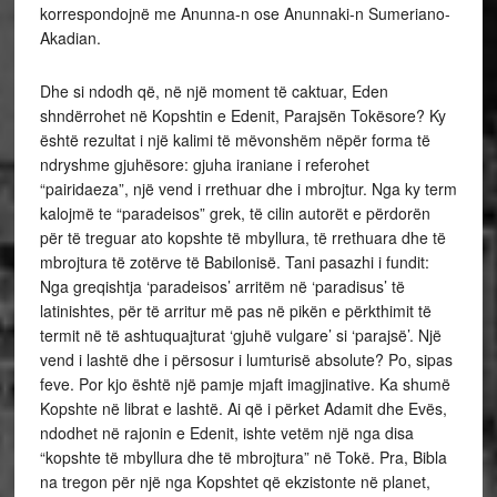
korrespondojnë me Anunna-n ose Anunnaki-n Sumeriano-
Akadian.
Dhe si ndodh që, në një moment të caktuar, Eden
shndërrohet në Kopshtin e Edenit, Parajsën Tokësore? Ky
është rezultat i një kalimi të mëvonshëm nëpër forma të
ndryshme gjuhësore: gjuha iraniane i referohet
“pairidaeza”, një vend i rrethuar dhe i mbrojtur. Nga ky term
kalojmë te “paradeisos” grek, të cilin autorët e përdorën
për të treguar ato kopshte të mbyllura, të rrethuara dhe të
mbrojtura të zotërve të Babilonisë. Tani pasazhi i fundit:
Nga greqishtja ‘paradeisos’ arritëm në ‘paradisus’ të
latinishtes, për të arritur më pas në pikën e përkthimit të
termit në të ashtuquajturat ‘gjuhë vulgare’ si ‘parajsë’. Një
vend i lashtë dhe i përsosur i lumturisë absolute? Po, sipas
feve. Por kjo është një pamje mjaft imagjinative. Ka shumë
Kopshte në librat e lashtë. Ai që i përket Adamit dhe Evës,
ndodhet në rajonin e Edenit, ishte vetëm një nga disa
“kopshte të mbyllura dhe të mbrojtura” në Tokë. Pra, Bibla
na tregon për një nga Kopshtet që ekzistonte në planet,