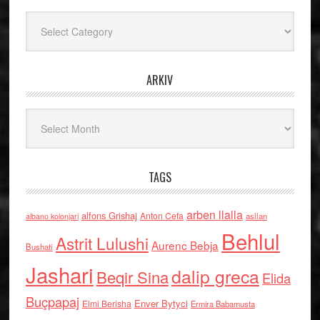
Kategoritë
ARKIV
Arkiv
TAGS
arben llalla
alfons Grishaj
Anton Cefa
asllan
albano kolonjari
Behlul
Astrit Lulushi
Aurenc Bebja
Bushati
Jashari
dalip greca
Beqir Sina
Elida
Buçpapaj
Enver Bytyci
Elmi Berisha
Ermira Babamusta