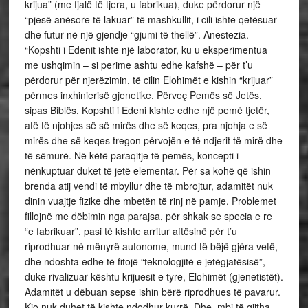
krijua” (me fjalë të tjera, u fabrikua), duke përdorur një
“pjesë anësore të lakuar” të mashkullit, i cili ishte qetësuar
dhe futur në një gjendje “gjumi të thellë”. Anestezia.
“Kopshti i Edenit ishte një laborator, ku u eksperimentua
me ushqimin – si perime ashtu edhe kafshë – për t’u
përdorur për njerëzimin, të cilin Elohimët e kishin “krijuar”
përmes inxhinierisë gjenetike. Përveç Pemës së Jetës,
sipas Biblës, Kopshti i Edeni kishte edhe një pemë tjetër,
atë të njohjes së së mirës dhe së keqes, pra njohja e së
mirës dhe së keqes tregon përvojën e të ndjerit të mirë dhe
të sëmurë. Në këtë paraqitje të pemës, koncepti i
nënkuptuar duket të jetë elementar. Për sa kohë që ishin
brenda atij vendi të mbyllur dhe të mbrojtur, adamitët nuk
dinin vuajtje fizike dhe mbetën të rinj në pamje. Problemet
fillojnë me dëbimin nga parajsa, për shkak se specia e re
“e fabrikuar”, pasi të kishte arritur aftësinë për t’u
riprodhuar në mënyrë autonome, mund të bëjë gjëra vetë,
dhe ndoshta edhe të fitojë “teknologjitë e jetëgjatësisë”,
duke rivalizuar kështu krijuesit e tyre, Elohimët (gjenetistët).
Adamitët u dëbuan sepse ishin bërë riprodhues të pavarur.
Kjo nuk duhet të kishte ndodhur kurrë. Dhe, mbi të gjitha,