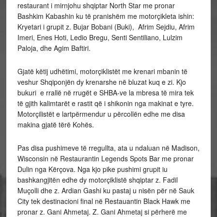
restaurant i mirnjohu shqiptar North Star me pronar
Bashkim Kabashin ku të pranishëm me motorçikleta ishin:
Kryetari i grupit z. Bujar Bobani (Buki), Afrim Sejdiu, Afrim
Imeri, Enes Hoti, Ledio Bregu, Senti Sentiliano, Lulzim
Paloja, dhe Agim Baftiri.
Gjatë këtij udhëtimi, motorçiklistët me krenari mbanin të
veshur Shqiponjën dy krenarshe në bluzat kuq e zi. Kjo
bukuri e rrallë në rrugët e SHBA-ve la mbresa të mira tek
të gjith kalimtarët e rastit që i shikonin nga makinat e tyre.
Motorçilistët e lartpërmendur u përcollën edhe me disa
makina gjatë tërë Kohës.
Pas disa pushimeve të rregullta, ata u ndaluan në Madison,
Wisconsin në Restaurantin Legends Spots Bar me pronar
Dulin nga Kërçova. Nga kjo pike pushimi grupit iu
bashkangjitën edhe dy motorçiklistë shqiptar z. Fadil
Muçolli dhe z. Ardian Gashi ku pastaj u nisën për në Sauk
City tek destinacioni final në Restauantin Black Hawk me
pronar z. Gani Ahmetaj. Z. Gani Ahmetaj si përherë me