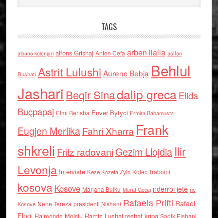
TAGS
arben llalla
alfons Grishaj
Anton Cefa
asllan
albano kolonjari
Behlul
Astrit Lulushi
Aurenc Bebja
Bushati
Jashari
dalip greca
Beqir Sina
Elida
Buçpapaj
Enver Bytyci
Elmi Berisha
Ermira Babamusta
Frank
Eugjen Merlika
Fahri Xharra
shkreli
Ilir
Gezim Llojdia
Fritz radovani
Levonja
Interviste
Kolec Traboini
Keze Kozeta Zylo
kosova
Kosove
nderroi jete
Marjana Bulku
ne
Murat Gecaj
Rafaela Prifti
Rafael
Nene Tereza
Kosove
presidenti Nishani
Floqi
Raimonda Moisiu
Ramiz Lushaj
reshat kripa
Sadik Elshani