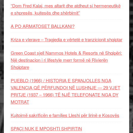
“Dom Fred Kalaj, mes altarit dhe atdheut si hermeneutikë
e shpresës, kujtesës dhe shërbimit”
A PO ARMATOSET BALLKANI?
Kriza e vlerave – Tragjedia e vërtetë e tranzicionit shqiptar
Green Coast sjell Nammos Hotels & Resorts në Shqipëri:
Një destinacion i ri lifestyle merr formë në Rivierën
Shqiptare
PUEBLO (1966) / HISTORIA E SPANJOLLES NGA
VALENCIA QË PËRFUNDOI NË LUSHNJE — 29 VJET
PRITJE (1937 – 1966) TË NJË TELEFONATE NGA DY
MOTRAT
Kujtojmë sakrificën e familjes Lleshi për lirinë e Kosovës
SPAÇI NUK E MPOSHTI SHPIRTIN