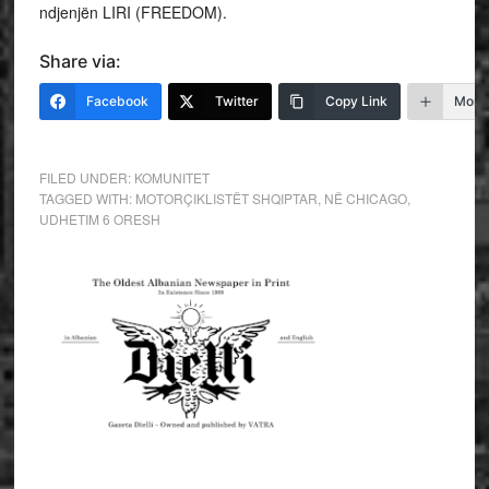
ndjenjën LIRI (FREEDOM).
Share via:
Facebook
Twitter
Copy Link
More
FILED UNDER:
KOMUNITET
TAGGED WITH:
MOTORÇIKLISTËT SHQIPTAR
,
NË CHICAGO
,
UDHETIM 6 ORESH