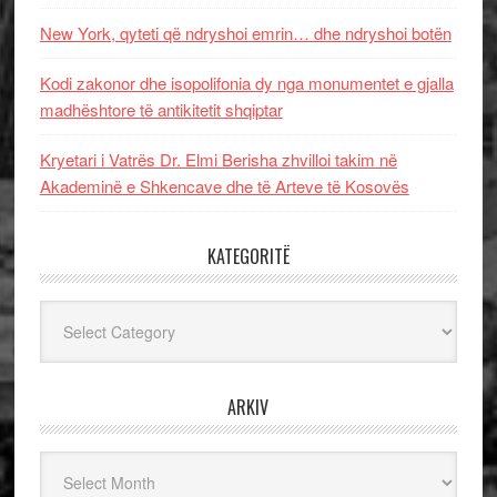
New York, qyteti që ndryshoi emrin… dhe ndryshoi botën
Kodi zakonor dhe isopolifonia dy nga monumentet e gjalla
madhështore të antikitetit shqiptar
Kryetari i Vatrës Dr. Elmi Berisha zhvilloi takim në
Akademinë e Shkencave dhe të Arteve të Kosovës
KATEGORITË
Kategoritë
ARKIV
Arkiv