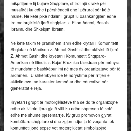
mikpritjen e tij bujare Shqiptare, shtroi një drakë për
musafirët ku edhe i përshëndeti dhe i përuroj për këtë
nismë. Në këtë pikë ndalimi, grupit iu bashkangjiten edhe
tre motorçiklistë tjerë shqiptar: z. Elton Ademi, Besnik
Ibraimi, dhe Shkelqim Ibraimi.
Në këtë takim të pranishëm ishin edhe krytari i Komunitetit
Shqiptar në Madison z. Ahmet Gashi si dhe aktivist të tjerë.
Z. Ahmet Gashi dhe kryetari i Komunitetit Shqiparo-
Amerikan në Illinois z. Bujar Breznica biseduan për mënyra
të mundshme bashkëpunimi në mes dy organizatave për të
ardhmën. U shkëmbyen ide të ndryshme për rritjen e
aktiviteteve me karakter kombëtar dhe educative për
gjeneratat e reja.
Kryetari i grupit të motorçiklistëve tha se do të organizojnë
edhe aktivitete tjera gjatë vitit ku edhe shpreson të ketë
edhe më shumë pjesëmarrje. Ky grup promovon gjyrat
kombëtare shqiptare si dhe zgjon ndjenja të veçanta tek
komuniteti jonë sepse vet motorçikletat simbolizojnë