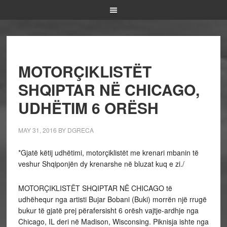
MOTORÇIKLISTËT
SHQIPTAR NË CHICAGO,
UDHËTIM 6 ORËSH
MAY 31, 2016
BY
DGRECA
*Gjatë këtij udhëtimi, motorçiklistët me krenari mbanin të
veshur Shqiponjën dy krenarshe në bluzat kuq e zi./
MOTORÇIKLISTËT SHQIPTAR NË CHICAGO të
udhëhequr nga artisti Bujar Bobani (Buki) morrën një rrugë
bukur të gjatë prej përafersisht 6 orësh vajtje-ardhje nga
Chicago, IL deri në Madison, Wisconsing. Piknisja ishte nga