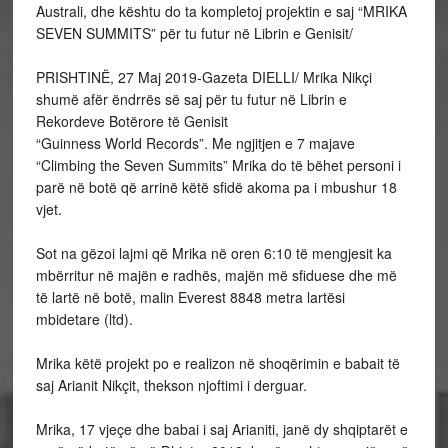
Australi, dhe kështu do ta kompletoj projektin e saj “MRIKA
SEVEN SUMMITS” për tu futur në Librin e Genisit/
PRISHTINË, 27 Maj 2019-Gazeta DIELLI/ Mrika Nikçi
shumë afër ëndrrës së saj për tu futur në Librin e
Rekordeve Botërore të Genisit
“Guinness World Records”. Me ngjitjen e 7 majave
“Climbing the Seven Summits” Mrika do të bëhet personi i
parë në botë që arrinë këtë sfidë akoma pa i mbushur 18
vjet.
Sot na gëzoi lajmi që Mrika në oren 6:10 të mengjesit ka
mbërritur në majën e radhës, majën më sfiduese dhe më
të lartë në botë, malin Everest 8848 metra lartësi
mbidetare (ltd).
Mrika këtë projekt po e realizon në shoqërimin e babait të
saj Arianit Nikçit, thekson njoftimi i derguar.
Mrika, 17 vjeçe dhe babai i saj Arianiti, janë dy shqiptarët e