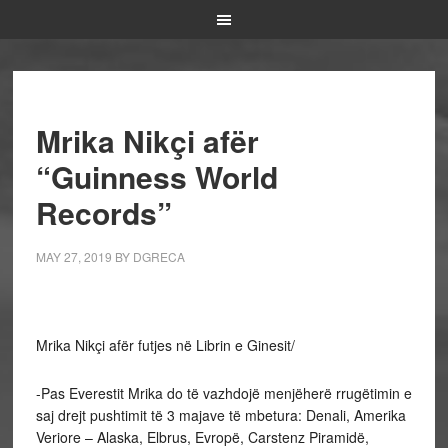
Mrika Nikçi afër
“Guinness World
Records”
MAY 27, 2019
BY
DGRECA
Mrika Nikçi afër futjes në Librin e Ginesit/
-Pas Everestit Mrika do të vazhdojë menjëherë rrugëtimin e
saj drejt pushtimit të 3 majave të mbetura: Denali, Amerika
Veriore – Alaska, Elbrus, Evropë, Carstenz Piramidë,