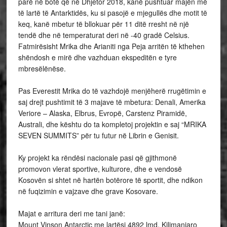
parë në botë që në Dhjetor 2018, kanë pushtuar majën më
të lartë të Antarktidës, ku si pasojë e mjegullës dhe motit të
keq, kanë mbetur të bllokuar për 11 ditë rresht në një
tendë dhe në temperaturat deri në -40 gradë Celsius.
Fatmirësisht Mrika dhe Arianiti nga Peja arritën të kthehen
shëndosh e mirë dhe vazhduan ekspeditën e tyre
mbresëlënëse.
Pas Everestit Mrika do të vazhdojë menjëherë rrugëtimin e
saj drejt pushtimit të 3 majave të mbetura: Denali, Amerika
Veriore – Alaska, Elbrus, Evropë, Carstenz Piramidë,
Australi, dhe kështu do ta kompletoj projektin e saj “MRIKA
SEVEN SUMMITS” për tu futur në Librin e Genisit.
Ky projekt ka rëndësi nacionale pasi që gjithmonë
promovon vlerat sportive, kulturore, dhe e vendosë
Kosovën si shtet në hartën botërore të sportit, dhe ndikon
në fuqizimin e vajzave dhe grave Kosovare.
Majat e arritura deri me tani janë:
Mount Vinson Antarctic me lartësi 4892 lmd, Kilimanjaro