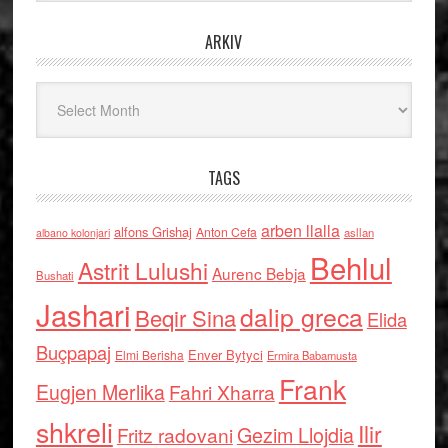
ARKIV
Arkiv
TAGS
arben llalla
alfons Grishaj
Anton Cefa
asllan
albano kolonjari
Behlul
Astrit Lulushi
Aurenc Bebja
Bushati
Jashari
dalip greca
Beqir Sina
Elida
Buçpapaj
Enver Bytyci
Elmi Berisha
Ermira Babamusta
Frank
Eugjen Merlika
Fahri Xharra
shkreli
Ilir
Gezim Llojdia
Fritz radovani