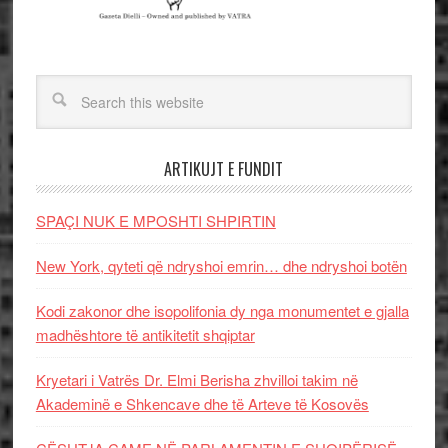
ARTIKUJT E FUNDIT
SPAÇI NUK E MPOSHTI SHPIRTIN
New York, qyteti që ndryshoi emrin… dhe ndryshoi botën
Kodi zakonor dhe isopolifonia dy nga monumentet e gjalla
madhështore të antikitetit shqiptar
Kryetari i Vatrës Dr. Elmi Berisha zhvilloi takim në
Akademinë e Shkencave dhe të Arteve të Kosovës