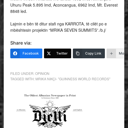
Uhuru Peak 5.895 lmd, Aconcangua, 6962 lmd, Mt. Everest
8848 led.
Lajmin e bën të ditur stafi nga KARROTA, të cilët po e
mbështesin projektin “MRIKA SEVEN SUMMITS”./b.j/
Share via:
Facebook
Twitter
Copy Link
More
FILED UNDER:
OPINION
TAGGED WITH:
MRIKA NIKÇI- "GUINNESS WORLD RECORDS"