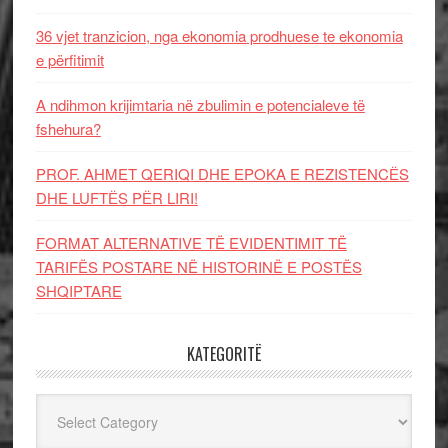
36 vjet tranzicion, nga ekonomia prodhuese te ekonomia
e përfitimit
A ndihmon krijimtaria në zbulimin e potencialeve të
fshehura?
PROF. AHMET QERIQI DHE EPOKA E REZISTENCЁS
DHE LUFTЁS PЁR LIRI!
FORMAT ALTERNATIVE TË EVIDENTIMIT TË
TARIFËS POSTARE NË HISTORINË E POSTËS
SHQIPTARE
KATEGORITË
Kategoritë