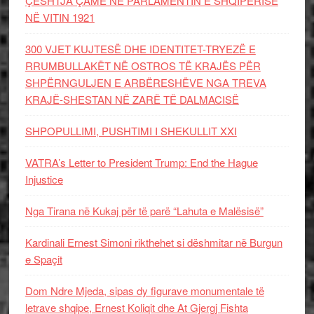
ÇËSHTJA ÇAME NË PARLAMENTIN E SHQIPËRISË
NË VITIN 1921
300 VJET KUJTESË DHE IDENTITET-TRYEZË E
RRUMBULLAKËT NË OSTROS TË KRAJËS PËR
SHPËRNGULJEN E ARBËRESHËVE NGA TREVA
KRAJË-SHESTAN NË ZARË TË DALMACISË
SHPOPULLIMI, PUSHTIMI I SHEKULLIT XXI
VATRA’s Letter to President Trump: End the Hague
Injustice
Nga Tirana në Kukaj për të parë “Lahuta e Malësisë”
Kardinali Ernest Simoni rikthehet si dëshmitar në Burgun
e Spaçit
Dom Ndre Mjeda, sipas dy figurave monumentale të
letrave shqipe, Ernest Koliqit dhe At Gjergj Fishta