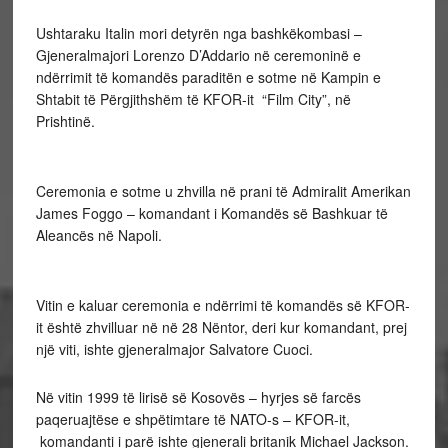
Ushtaraku Italin mori detyrën nga bashkëkombasi –
Gjeneralmajori Lorenzo D’Addario në ceremoninë e
ndërrimit të komandës paraditën e sotme në Kampin e
Shtabit të Përgjithshëm të KFOR-it “Film City”, në
Prishtinë.
Ceremonia e sotme u zhvilla në prani të Admiralit Amerikan
James Foggo – komandant i Komandës së Bashkuar të
Aleancës në Napoli.
Vitin e kaluar ceremonia e ndërrimi të komandës së KFOR-
it është zhvilluar në në 28 Nëntor, deri kur komandant, prej
një viti, ishte gjeneralmajor Salvatore Cuoci.
Në vitin 1999 të lirisë së Kosovës – hyrjes së farcës
paqeruajtëse e shpëtimtare të NATO-s – KFOR-it,
komandanti i parë ishte gjenerali britanik Michael Jackson.