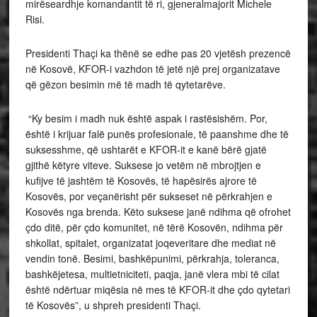
mirëseardhje komandantit të ri, gjeneralmajorit Michele
Risi.
Presidenti Thaçi ka thënë se edhe pas 20 vjetësh prezencë
në Kosovë, KFOR-i vazhdon të jetë një prej organizatave
që gëzon besimin më të madh të qytetarëve.
“Ky besim i madh nuk është aspak i rastësishëm. Por,
është i krijuar falë punës profesionale, të paanshme dhe të
suksesshme, që ushtarët e KFOR-it e kanë bërë gjatë
gjithë këtyre viteve. Suksese jo vetëm në mbrojtjen e
kufijve të jashtëm të Kosovës, të hapësirës ajrore të
Kosovës, por veçanërisht për sukseset në përkrahjen e
Kosovës nga brenda. Këto suksese janë ndihma që ofrohet
çdo ditë, për çdo komunitet, në tërë Kosovën, ndihma për
shkollat, spitalet, organizatat joqeveritare dhe mediat në
vendin tonë. Besimi, bashkëpunimi, përkrahja, toleranca,
bashkëjetesa, multietniciteti, paqja, janë vlera mbi të cilat
është ndërtuar miqësia në mes të KFOR-it dhe çdo qytetari
të Kosovës”, u shpreh presidenti Thaçi.