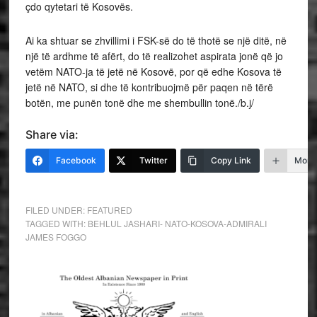
çdo qytetari të Kosovës.
Ai ka shtuar se zhvillimi i FSK-së do të thotë se një ditë, në
një të ardhme të afërt, do të realizohet aspirata jonë që jo
vetëm NATO-ja të jetë në Kosovë, por që edhe Kosova të
jetë në NATO, si dhe të kontribuojmë për paqen në tërë
botën, me punën tonë dhe me shembullin tonë./b.j/
Share via:
Facebook
Twitter
Copy Link
More
FILED UNDER:
FEATURED
TAGGED WITH:
BEHLUL JASHARI- NATO-KOSOVA-ADMIRALI
JAMES FOGGO