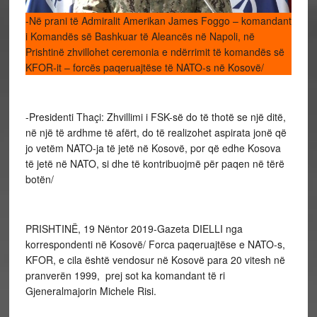
-Në prani të Admiralit Amerikan James Foggo – komandant
i Komandës së Bashkuar të Aleancës në Napoli, në
Prishtinë zhvillohet ceremonia e ndërrimit të komandës së
KFOR-it – forcës paqeruajtëse të NATO-s në Kosovë/
-Presidenti Thaçi: Zhvillimi i FSK-së do të thotë se një ditë,
në një të ardhme të afërt, do të realizohet aspirata jonë që
jo vetëm NATO-ja të jetë në Kosovë, por që edhe Kosova
të jetë në NATO, si dhe të kontribuojmë për paqen në tërë
botën/
PRISHTINË, 19 Nëntor 2019-Gazeta DIELLI nga
korrespondenti në Kosovë/ Forca paqeruajtëse e NATO-s,
KFOR, e cila është vendosur në Kosovë para 20 vitesh në
pranverën 1999, prej sot ka komandant të ri
Gjeneralmajorin Michele Risi.