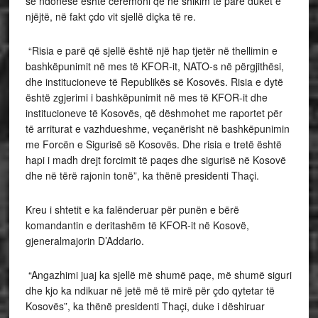
se ndonëse është ceremoni që në shikim të parë duket e
njëjtë, në fakt çdo vit sjellë diçka të re.
“Risia e parë që sjellë është një hap tjetër në thellimin e
bashkëpunimit në mes të KFOR-it, NATO-s në përgjithësi,
dhe institucioneve të Republikës së Kosovës. Risia e dytë
është zgjerimi i bashkëpunimit në mes të KFOR-it dhe
institucioneve të Kosovës, që dëshmohet me raportet për
të arriturat e vazhdueshme, veçanërisht në bashkëpunimin
me Forcën e Sigurisë së Kosovës. Dhe risia e tretë është
hapi i madh drejt forcimit të paqes dhe sigurisë në Kosovë
dhe në tërë rajonin tonë”, ka thënë presidenti Thaçi.
Kreu i shtetit e ka falënderuar për punën e bërë
komandantin e deritashëm të KFOR-it në Kosovë,
gjeneralmajorin D’Addario.
“Angazhimi juaj ka sjellë më shumë paqe, më shumë siguri
dhe kjo ka ndikuar në jetë më të mirë për çdo qytetar të
Kosovës”, ka thënë presidenti Thaçi, duke i dëshiruar