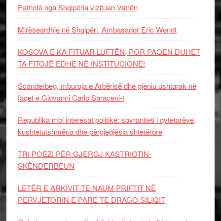
Patriotë nga Shqipëria vizituan Vatrën
Mirëseardhje në Shqipëri, Ambasador Eric Wendt
KOSOVA E KA FITUAR LUFTËN, POR PAQEN DUHET
TA FITOJË EDHE NË INSTITUCIONE!
Scanderbeg, mburoja e Arbërisë dhe gjeniu ushtarak në
faqet e Giovanni Carlo Saraceni-t
Republika mbi interesat politike: sovraniteti i qytetarëve,
kushtetutshmëria dhe përgjegjësia shtetërore
TRI POEZI PËR GJERGJ KASTRIOTIN-
SKËNDERBEUN
LETËR E ARKIVIT TE NAUM PRIFTIT NË
PERVJETORIN E PARE TE DRAGO SILIQIT