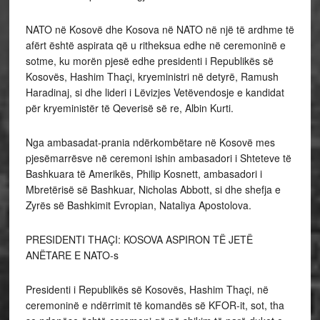
NATO në Kosovë dhe Kosova në NATO në një të ardhme të
afërt është aspirata që u ritheksua edhe në ceremoninë e
sotme, ku morën pjesë edhe presidenti i Republikës së
Kosovës, Hashim Thaçi, kryeministri në detyrë, Ramush
Haradinaj, si dhe lideri i Lëvizjes Vetëvendosje e kandidat
për kryeministër të Qeverisë së re, Albin Kurti.
Nga ambasadat-prania ndërkombëtare në Kosovë mes
pjesëmarrësve në ceremoni ishin ambasadori i Shteteve të
Bashkuara të Amerikës, Philip Kosnett, ambasadori i
Mbretërisë së Bashkuar, Nicholas Abbott, si dhe shefja e
Zyrës së Bashkimit Evropian, Nataliya Apostolova.
PRESIDENTI THAÇI: KOSOVA ASPIRON TË JETË
ANËTARE E NATO-s
Presidenti i Republikës së Kosovës, Hashim Thaçi, në
ceremoninë e ndërrimit të komandës së KFOR-it, sot, tha