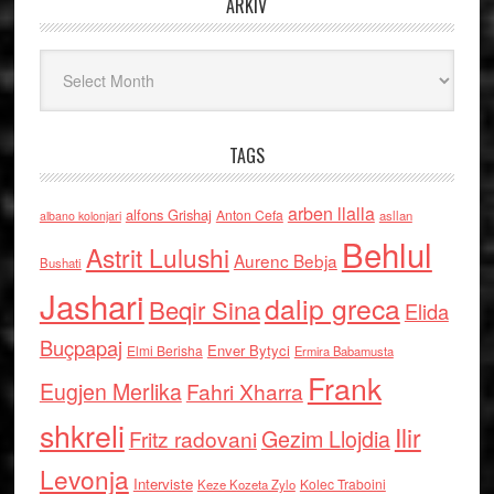
ARKIV
Arkiv
TAGS
arben llalla
alfons Grishaj
Anton Cefa
asllan
albano kolonjari
Behlul
Astrit Lulushi
Aurenc Bebja
Bushati
Jashari
dalip greca
Beqir Sina
Elida
Buçpapaj
Enver Bytyci
Elmi Berisha
Ermira Babamusta
Frank
Eugjen Merlika
Fahri Xharra
shkreli
Ilir
Gezim Llojdia
Fritz radovani
Levonja
Interviste
Kolec Traboini
Keze Kozeta Zylo