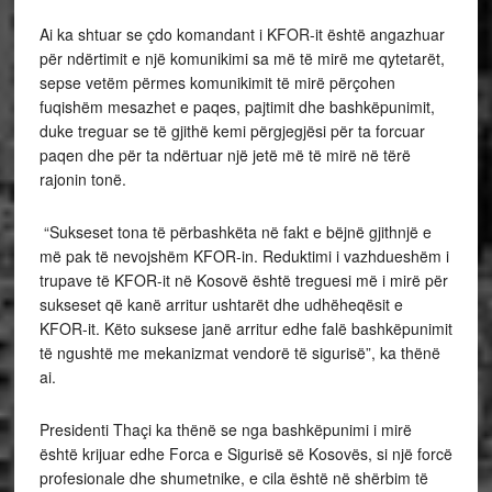
Ai ka shtuar se çdo komandant i KFOR-it është angazhuar
për ndërtimit e një komunikimi sa më të mirë me qytetarët,
sepse vetëm përmes komunikimit të mirë përçohen
fuqishëm mesazhet e paqes, pajtimit dhe bashkëpunimit,
duke treguar se të gjithë kemi përgjegjësi për ta forcuar
paqen dhe për ta ndërtuar një jetë më të mirë në tërë
rajonin tonë.
“Sukseset tona të përbashkëta në fakt e bëjnë gjithnjë e
më pak të nevojshëm KFOR-in. Reduktimi i vazhdueshëm i
trupave të KFOR-it në Kosovë është treguesi më i mirë për
sukseset që kanë arritur ushtarët dhe udhëheqësit e
KFOR-it. Këto suksese janë arritur edhe falë bashkëpunimit
të ngushtë me mekanizmat vendorë të sigurisë”, ka thënë
ai.
Presidenti Thaçi ka thënë se nga bashkëpunimi i mirë
është krijuar edhe Forca e Sigurisë së Kosovës, si një forcë
profesionale dhe shumetnike, e cila është në shërbim të