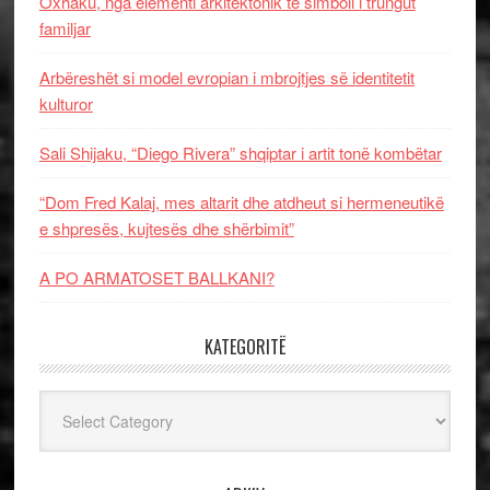
Oxhaku, nga elementi arkitektonik te simboli i trungut
familjar
Arbëreshët si model evropian i mbrojtjes së identitetit
kulturor
Sali Shijaku, “Diego Rivera” shqiptar i artit tonë kombëtar
“Dom Fred Kalaj, mes altarit dhe atdheut si hermeneutikë
e shpresës, kujtesës dhe shërbimit”
A PO ARMATOSET BALLKANI?
KATEGORITË
Kategoritë