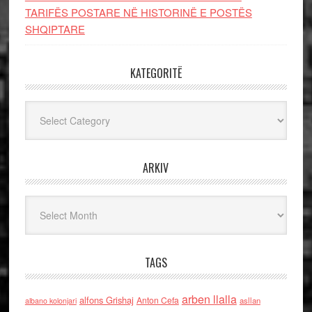
TARIFËS POSTARE NË HISTORINË E POSTËS
SHQIPTARE
KATEGORITË
Kategoritë
ARKIV
Arkiv
TAGS
arben llalla
alfons Grishaj
Anton Cefa
asllan
albano kolonjari