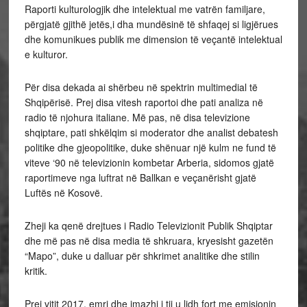
Raporti kulturologjik dhe intelektual me vatrën familjare,
përgjatë gjithë jetës,i dha mundësinë të shfaqej si ligjërues
dhe komunikues publik me dimension të veçantë intelektual
e kulturor.
Për disa dekada ai shërbeu në spektrin multimedial të
Shqipërisë. Prej disa vitesh raportoi dhe pati analiza në
radio të njohura italiane. Më pas, në disa televizione
shqiptare, pati shkëlqim si moderator dhe analist debatesh
politike dhe gjeopolitike, duke shënuar një kulm ne fund të
viteve ‘90 në televizionin kombetar Arberia, sidomos gjatë
raportimeve nga luftrat në Ballkan e veçanërisht gjatë
Luftës në Kosovë.
Zheji ka qenë drejtues i Radio Televizionit Publik Shqiptar
dhe më pas në disa media të shkruara, kryesisht gazetën
“Mapo”, duke u dalluar për shkrimet analitike dhe stilin
kritik.
Prej vitit 2017, emri dhe imazhi i tij u lidh fort me emisionin