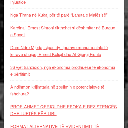
Injustice
Nga Tirana në Kukaj për të parë “Lahuta e Malësisë”
Kardinali Ernest Simoni rikthehet si dëshmitar në Burgun
e Spaçit
Dom Ndre Mjeda, sipas dy figurave monumentale të
letrave shqipe, Ernest Koliqit dhe At Gjergj Fishta
36 vjet tranzicion, nga ekonomia prodhuese te ekonomia
e përfitimit
A ndihmon krijimtaria në zbulimin e potencialeve të
fshehura?
PROF. AHMET QERIQI DHE EPOKA E REZISTENCЁS
DHE LUFTЁS PЁR LIRI!
FORMAT ALTERNATIVE TË EVIDENTIMIT TË