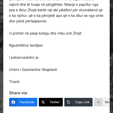
rajonit dhe të huaja në përgjithësi. Ndarja e papritur nga
jeta e Artur Zhejit është një akt pikëllimi për shumëkënd që
e ka njohur, që e ka përcjellë apo që e ka ditur se nga vinte
dhe çfarë përfaqësonte.
U prehsh në paqe kolegu dhe miku ynë Zheji!
Ngushëllime familjes!
I paharrueshëm je.
Unioni i Gazetarëve Shqiptarë
Tiranë
Share via:
Facebook
Twitter
Copy Link
More