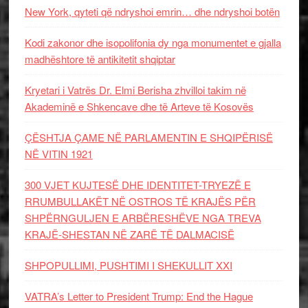
New York, qyteti që ndryshoi emrin… dhe ndryshoi botën
Kodi zakonor dhe isopolifonia dy nga monumentet e gjalla
madhështore të antikitetit shqiptar
Kryetari i Vatrës Dr. Elmi Berisha zhvilloi takim në
Akademinë e Shkencave dhe të Arteve të Kosovës
ÇËSHTJA ÇAME NË PARLAMENTIN E SHQIPËRISË
NË VITIN 1921
300 VJET KUJTESË DHE IDENTITET-TRYEZË E
RRUMBULLAKËT NË OSTROS TË KRAJËS PËR
SHPËRNGULJEN E ARBËRESHËVE NGA TREVA
KRAJË-SHESTAN NË ZARË TË DALMACISË
SHPOPULLIMI, PUSHTIMI I SHEKULLIT XXI
VATRA’s Letter to President Trump: End the Hague