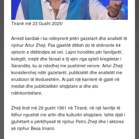
Tiranë më 23 Gusht 2025/
Arresti kardiak i ka ndërprerë jetën gazetarit dhe analistit të
njohur Artur Zheji. Pas gjashtë ditësh do të shënonte 64
vjetorin e ditëlindjes së vet. Lajmi tronditës për familjarët,
kolegët, miqtë dhe fansat e tij vjen nga qyteti bregdetar i
Sarandës, ku ai ndodhej me pushimet verore. Artur Zheji
konsiderohej ndër gazetarët, publicistët dhe analistët me
erudicion të lëvdueshëm. Ai pati një karrierë të gjatë në
mediat dhe publicistikën shqiptare si dhe ato
ndërkombëtare.
Zheji lindi më 29 gusht 1961 në Tiranë, në një familje të
lidhur ngushtë me artin dhe kulturën shqiptare. Ishte djali i
gjuhëtarit e përkthyesit të njohur Petro Zheji dhe i aktores
së njohur Besa Imami.