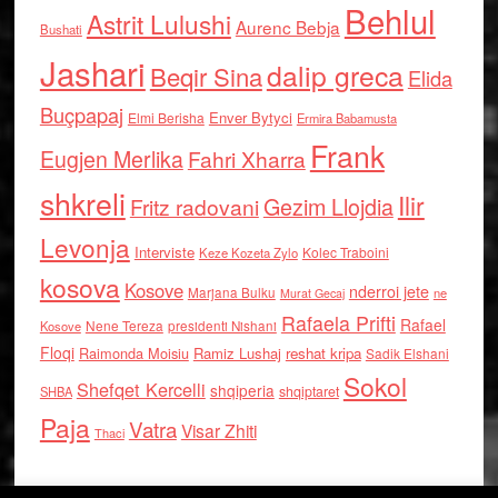
Behlul
Astrit Lulushi
Aurenc Bebja
Bushati
Jashari
dalip greca
Beqir Sina
Elida
Buçpapaj
Enver Bytyci
Elmi Berisha
Ermira Babamusta
Frank
Eugjen Merlika
Fahri Xharra
shkreli
Ilir
Gezim Llojdia
Fritz radovani
Levonja
Interviste
Kolec Traboini
Keze Kozeta Zylo
kosova
Kosove
nderroi jete
Marjana Bulku
ne
Murat Gecaj
Rafaela Prifti
Rafael
Nene Tereza
Kosove
presidenti Nishani
Floqi
Raimonda Moisiu
Ramiz Lushaj
reshat kripa
Sadik Elshani
Sokol
Shefqet Kercelli
shqiperia
shqiptaret
SHBA
Paja
Vatra
Visar Zhiti
Thaci