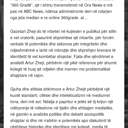
“360 Gradë”, që i shtriu transmetimet në Ora News e më
pas në ABC News, ndërsa administronte deri në ndarjen
nga jeta median e re online 360grade. al…
Gazetari Zheji do të mbetet në kujtesën e publikut për stilin
e vet oratorik, pasurinë shprehëse që mbartte, për forcën
verbale të polemikës dhe sidomos për integritetin dhe
ndjeshmërinë e lartë në mbrojtje dhe shprehjen krenare të
identitetit të vet kombëtar shqiotar. Fjala dhe qëndrimet e
analistit Artur Zheji, përbënin një pikë reference për shumë
kolegë të huaj që ndjekin dhe merren me problematikat
shqiptare në rajon.
Gjuha dhe aftësia shkrimore e Artur Zhejit përbëjnë një
kuotë standarti, cilësie dhe intelektualizmi në mediumet
tona, deri më sot. Ndalja e papritur e jetës së tij krijon një
ndërprerje të ndieshme në fjalën dhe shfaqjen mediatike,
në gamën e analizës politike dhe debatit sociopolitik
shqiptar si dhe në rrafshin e polemikës apo diskutimit të
çështjeve historike dhe identitare me kolegë, media të