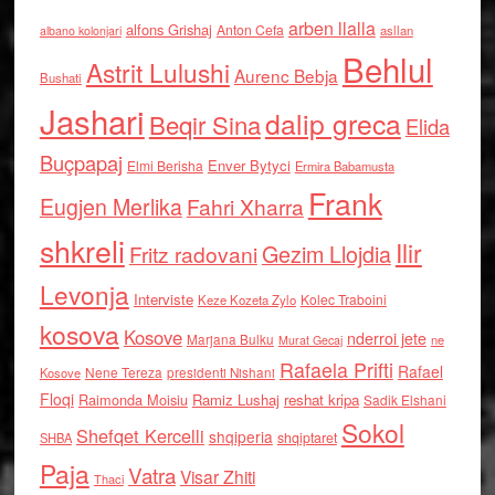
arben llalla
alfons Grishaj
Anton Cefa
asllan
albano kolonjari
Behlul
Astrit Lulushi
Aurenc Bebja
Bushati
Jashari
dalip greca
Beqir Sina
Elida
Buçpapaj
Enver Bytyci
Elmi Berisha
Ermira Babamusta
Frank
Eugjen Merlika
Fahri Xharra
shkreli
Ilir
Gezim Llojdia
Fritz radovani
Levonja
Interviste
Kolec Traboini
Keze Kozeta Zylo
kosova
Kosove
nderroi jete
Marjana Bulku
ne
Murat Gecaj
Rafaela Prifti
Rafael
Nene Tereza
Kosove
presidenti Nishani
Floqi
Raimonda Moisiu
Ramiz Lushaj
reshat kripa
Sadik Elshani
Sokol
Shefqet Kercelli
shqiperia
shqiptaret
SHBA
Paja
Vatra
Visar Zhiti
Thaci