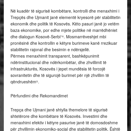
Në kuadër të sigurisë kombëtare, kontrolli dhe menaxhimi i
Trepçës dhe Ujmanit janë elementë kryesorë për stabilitetin
ekonomik dhe politik të Kosovës. Këto pasuri janë jo vetëm
baza ekonomike, por edhe mjete politike në marrëdhëniet
dhe dialogun Kosovë-Serbi¹⁶. Mosmarrëveshjet mbi
pronësinë dhe kontrollin e këtyre burimeve kanë rrezikuar
stabilitetin rajonal dhe besimin e ndërsjellë.
Përmes menaxhimit transparent, bashkëpunimit
ndërinstitucional dhe ndërkombëtar, dhe zhvillimit të
infrastrukturës, Kosovës i jepet mundësia të forcojë
sovranitetin dhe të sigurojë burimet për një zhvillim të
qëndrueshëm⁵.
Përfundimi dhe Rekomandimet
Trepça dhe Ujmani janë shtylla themelore të sigurisë
shtetërore dhe kombëtare të Kosovës. Investimi dhe
menaxhimi efektiv i këtyre pasurive janë të domosdoshme
për zhvillimin ekonomiko-social dhe stabilitetin politik. Është