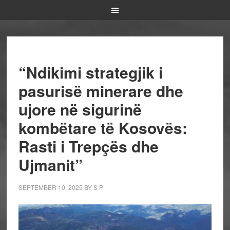
“Ndikimi strategjik i
pasurisë minerare dhe
ujore në sigurinë
kombëtare të Kosovës:
Rasti i Trepçës dhe
Ujmanit”
SEPTEMBER 10, 2025
BY
S P