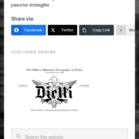
pasurive strategjike
Share via:
Facebook
Twitter
Copy Link
More
FILED UNDER:
EKONOMI