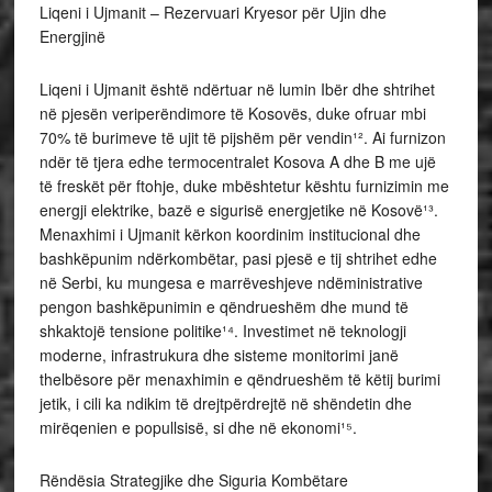
Liqeni i Ujmanit – Rezervuari Kryesor për Ujin dhe
Energjinë
Liqeni i Ujmanit është ndërtuar në lumin Ibër dhe shtrihet
në pjesën veriperëndimore të Kosovës, duke ofruar mbi
70% të burimeve të ujit të pijshëm për vendin¹². Ai furnizon
ndër të tjera edhe termocentralet Kosova A dhe B me ujë
të freskët për ftohje, duke mbështetur kështu furnizimin me
energji elektrike, bazë e sigurisë energjetike në Kosovë¹³.
Menaxhimi i Ujmanit kërkon koordinim institucional dhe
bashkëpunim ndërkombëtar, pasi pjesë e tij shtrihet edhe
në Serbi, ku mungesa e marrëveshjeve ndëministrative
pengon bashkëpunimin e qëndrueshëm dhe mund të
shkaktojë tensione politike¹⁴. Investimet në teknologji
moderne, infrastrukura dhe sisteme monitorimi janë
thelbësore për menaxhimin e qëndrueshëm të këtij burimi
jetik, i cili ka ndikim të drejtpërdrejtë në shëndetin dhe
mirëqenien e popullsisë, si dhe në ekonomi¹⁵.
Rëndësia Strategjike dhe Siguria Kombëtare