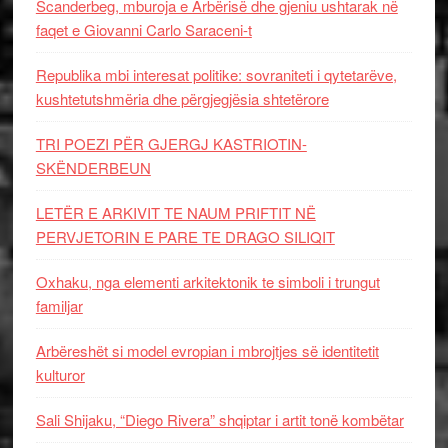
Scanderbeg, mburoja e Arbërisë dhe gjeniu ushtarak në
faqet e Giovanni Carlo Saraceni-t
Republika mbi interesat politike: sovraniteti i qytetarëve,
kushtetutshmëria dhe përgjegjësia shtetërore
TRI POEZI PËR GJERGJ KASTRIOTIN-
SKËNDERBEUN
LETËR E ARKIVIT TE NAUM PRIFTIT NË
PERVJETORIN E PARE TE DRAGO SILIQIT
Oxhaku, nga elementi arkitektonik te simboli i trungut
familjar
Arbëreshët si model evropian i mbrojtjes së identitetit
kulturor
Sali Shijaku, “Diego Rivera” shqiptar i artit tonë kombëtar