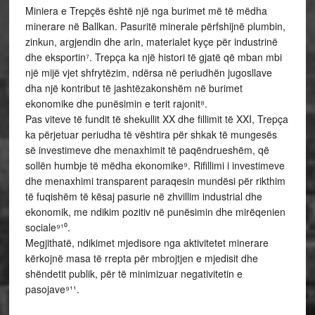
Miniera e Trepçës është një nga burimet më të mëdha
minerare në Ballkan. Pasuritë minerale përfshijnë plumbin,
zinkun, argjendin dhe arin, materialet kyçe për industrinë
dhe eksportin⁷. Trepça ka një histori të gjatë që mban mbi
një mijë vjet shfrytëzim, ndërsa në periudhën jugosllave
dha një kontribut të jashtëzakonshëm në burimet
ekonomike dhe punësimin e terit rajonit⁸.
Pas viteve të fundit të shekullit XX dhe fillimit të XXI, Trepça
ka përjetuar periudha të vështira për shkak të mungesës
së investimeve dhe menaxhimit të paqëndrueshëm, që
sollën humbje të mëdha ekonomike⁹. Rifillimi i investimeve
dhe menaxhimi transparent paraqesin mundësi për rikthim
të fuqishëm të kësaj pasurie në zhvillim industrial dhe
ekonomik, me ndikim pozitiv në punësimin dhe mirëqenien
sociale⁹¹⁰.
Megjithatë, ndikimet mjedisore nga aktivitetet minerare
kërkojnë masa të rrepta për mbrojtjen e mjedisit dhe
shëndetit publik, për të minimizuar negativitetin e
pasojave⁹¹¹.