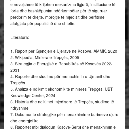
e nevojshme të krijohen mekanizma ligjorë, institucione të
forta dhe bashkëpunim ndërkombëtar për të siguruar
përdorim të drejtë, mbrojtje të mjedisit dhe përfitime
afatgjata për popullsinë dhe shtetin.
Literatura:
1. Raport për Gjendjen e Ujërave në Kosovë, AMMK, 2020
2. Wikipedia, Miniera e Trepçës, 2005
3. Strategjia e Energjisë e Republikës së Kosovës 2022-
2031
4. Raporte dhe studime për menaxhimin e Ujmanit dhe
Trepçës
5. Analiza e ndikimit ekonomik të minierës Trepçës, UBT
Knowledge Center, 2024
6. Historia dhe ndikimet mjedisore të Trepçës, studime të
ndryshme
7. Dokumente strategjike për menaxhimin e burimeve ujore
dhe energjetike
8. Raportet mbi dialogun Kosovë-Serbi dhe menaxhimin e