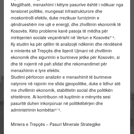
Megjithatë, menaxhimi i këtyre pasurive është i ndikuar nga
tensionet politike, mungesat infrastrukturore dhe
moskontrolli efektiv, duke rrezikuar furnizimin e
qëndrueshëm me ujë e energji, dhe zhvillimin ekonomik të
Kosovës. Këto probleme kanë pasoja të mëdha për
mirëqenien sociale veçanërisht në Veriun e Kosovës³⁻⁴.
Ky studim ka për qëllim të analizojë ndikimin dhe rëndësinë
e minierës së Trepçës dhe liqenit Ujmani në zhvillimin
ekonomik dhe sigurimin e burimeve jetike për Kosovën, si
dhe të nxjerrë në pah sfidat dhe rekomandimet për
menaxhimin e tyre efektiv.
Studimi përforcon analizën e menaxhimit të burimeve
natyrore në rajonin me sfida gjeopolitike, duke e lidhur atë
me zhvillimin ekonomik, stabilitetin social dhe politikën
shtetërore. Ai kontribuon në kuptimin e mënyrës sesi
pasuritë duhen inkorporuar në politikëbërjen dhe
administrimin kombëtar⁵⁻⁶.
Miniera e Trepçës – Pasuri Minerale Strategjike