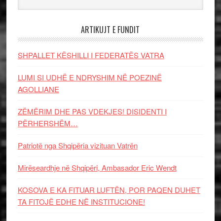
ARTIKUJT E FUNDIT
SHPALLET KËSHILLI I FEDERATËS VATRA
LUMI SI UDHË E NDRYSHIM NË POEZINË
AGOLLIANE
ZËMËRIM DHE PAS VDEKJES! DISIDENTI I
PËRHERSHËM…
Patriotë nga Shqipëria vizituan Vatrën
Mirëseardhje në Shqipëri, Ambasador Eric Wendt
KOSOVA E KA FITUAR LUFTËN, POR PAQEN DUHET
TA FITOJË EDHE NË INSTITUCIONE!