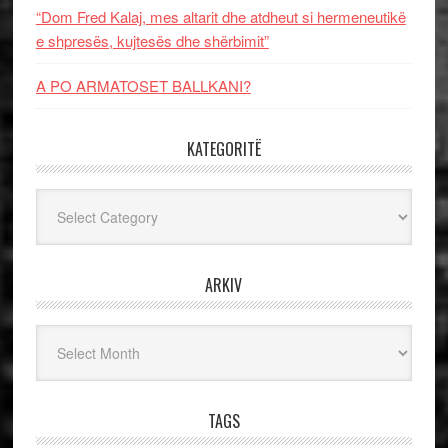
“Dom Fred Kalaj, mes altarit dhe atdheut si hermeneutikë
e shpresës, kujtesës dhe shërbimit”
A PO ARMATOSET BALLKANI?
KATEGORITË
Kategoritë
ARKIV
Arkiv
TAGS