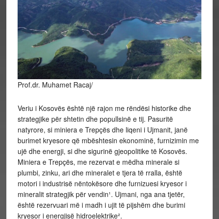
Prof.dr. Muhamet Racaj/
Veriu i Kosovës është një rajon me rëndësi historike dhe
strategjike për shtetin dhe popullsinë e tij. Pasuritë
natyrore, si miniera e Trepçës dhe liqeni i Ujmanit, janë
burimet kryesore që mbështesin ekonominë, furnizimin me
ujë dhe energji, si dhe sigurinë gjeopolitike të Kosovës.
Miniera e Trepçës, me rezervat e mëdha minerale si
plumbi, zinku, ari dhe mineralet e tjera të rralla, është
motori i industrisë nëntokësore dhe furnizuesi kryesor i
mineralit strategjik për vendin¹. Ujmani, nga ana tjetër,
është rezervuari më i madh i ujit të pijshëm dhe burimi
kryesor i energjisë hidroelektrike².