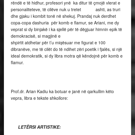
rëndë e të hidhur, profesori ynë ka ditur të çmojë vlerat e
personaliteteve, të cilëve nuk u tretet ashti, as truri
dhe gjaku i kombit tonë në shekuj. Prandaj nuk derdhet
copa-copa dashuria për komb e flamur, se Ariani, me dy
veprat si dy binjakë i ka sjellë për të dëgjuar himnin epik të
demokracisë, si magjinë e
shpirtit atdhetar për t’u miqësuar me figurat e 100
dibranëve, me të cilët do të ndihet zëri poetik i fjalës, si një
ideal demokratik, si dy libra motra që këndojnë për komb e
flamur.
Prof.dr. Arian Kadiu ka botuar e janë në qarkullim këto
vepra, libra e tekste shkollore:
LETËRSI ARTISTIKE: