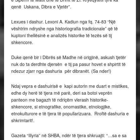
qenë Uskana, Dibra e Vjetër”.
Lexues i dashur. Lexoni A. Kadiun nga fq. 74-83 “Një
vështrim ndryshe nga historiografia tradicionale” që të
kuptoni thellësinë e analizës historike të tezës së tij
shkencore.
Duke qenë bir i Dibrës së Madhe në origjinë, askush tjetër
nuk do ta derdhte djersën e tij pa pasur hovet e shpirtit të
ndezur zjarr nga dashuria për dibranët. (Sa nder!)
Ndaj vepra e dashuirisë e kapi autorin me duart e mistikes,
edhe dy herë të tjera më parë, deri sa botoi veprën
panteon me bagazh të ndriçëm vlerash historike-
shkencore, si etnografike, onomastike, etnologjike,
etnokulturore e të tjera të popullarizuara. Rroftë dashuria e
shkrimtarit!.
Gazeta “Illyria” në SHBA, ndër të tjera shkruajti: “…sa e sa