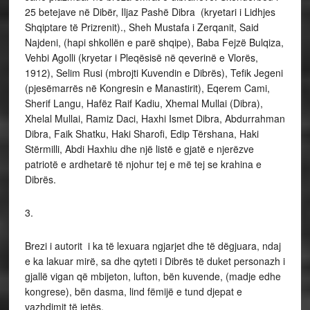
25 betejave në Dibër, Iljaz Pashë Dibra (kryetari i Lidhjes
Shqiptare të Prizrenit)., Sheh Mustafa i Zerqanit, Said
Najdeni, (hapi shkollën e parë shqipe), Baba Fejzë Bulqiza,
Vehbi Agolli (kryetar i Pleqësisë në qeverinë e Vlorës,
1912), Selim Rusi (mbrojti Kuvendin e Dibrës), Tefik Jegeni
(pjesëmarrës në Kongresin e Manastirit), Eqerem Cami,
Sherif Langu, Hafëz Raif Kadiu, Xhemal Mullai (Dibra),
Xhelal Mullai, Ramiz Daci, Haxhi Ismet Dibra, Abdurrahman
Dibra, Faik Shatku, Haki Sharofi, Edip Tërshana, Haki
Stërmilli, Abdi Haxhiu dhe një listë e gjatë e njerëzve
patriotë e ardhetarë të njohur tej e më tej se krahina e
Dibrës.
3.
Brezi i autorit i ka të lexuara ngjarjet dhe të dëgjuara, ndaj
e ka lakuar mirë, sa dhe qyteti i Dibrës të duket personazh i
gjallë vigan që mbijeton, lufton, bën kuvende, (madje edhe
kongrese), bën dasma, lind fëmijë e tund djepat e
vazhdimit të jetës.