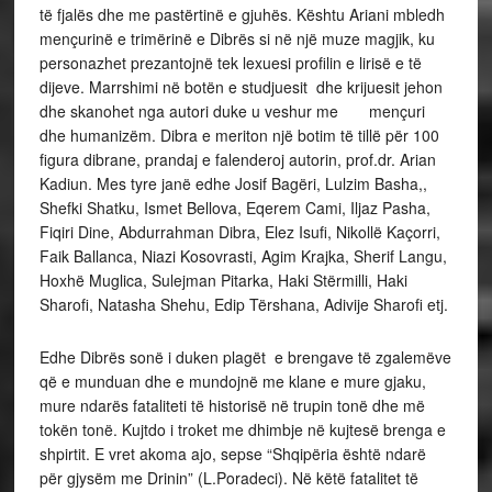
të fjalës dhe me pastërtinë e gjuhës. Kështu Ariani mbledh
mençurinë e trimërinë e Dibrës si në një muze magjik, ku
personazhet prezantojnë tek lexuesi profilin e lirisë e të
dijeve. Marrshimi në botën e studjuesit dhe krijuesit jehon
dhe skanohet nga autori duke u veshur me mençuri
dhe humanizëm. Dibra e meriton një botim të tillë për 100
figura dibrane, prandaj e falenderoj autorin, prof.dr. Arian
Kadiun. Mes tyre janë edhe Josif Bagëri, Lulzim Basha,,
Shefki Shatku, Ismet Bellova, Eqerem Cami, Iljaz Pasha,
Fiqiri Dine, Abdurrahman Dibra, Elez Isufi, Nikollë Kaçorri,
Faik Ballanca, Niazi Kosovrasti, Agim Krajka, Sherif Langu,
Hoxhë Muglica, Sulejman Pitarka, Haki Stërmilli, Haki
Sharofi, Natasha Shehu, Edip Tërshana, Adivije Sharofi etj.
Edhe Dibrës sonë i duken plagët e brengave të zgalemëve
që e munduan dhe e mundojnë me klane e mure gjaku,
mure ndarës fataliteti të historisë në trupin tonë dhe më
tokën tonë. Kujtdo i troket me dhimbje në kujtesë brenga e
shpirtit. E vret akoma ajo, sepse “Shqipëria është ndarë
për gjysëm me Drinin” (L.Poradeci). Në këtë fatalitet të