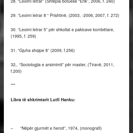
28. “Leximi letrar” (Shtëpia botuese “Erik”, 2006, f. 240)
29. “Leximi letrar 8 “ Prishtinë, (2003, -2006, 2007, f. 272)
30. “Leximi letrar 5” për shkollat e pakicave kombëtare,
(1995, f. 259)
31. “Gjuha shqipe 8” (2009, f.256)
32,. “Sociologjia e arsimimit” për master, (Tiranë, 2011,
f.200)
***
Libra të shkrimtarit Lutfi Hanku:
– “Nëpër gjurmët e heroit”, 1974, (monografi)