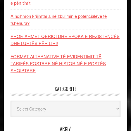
e përfitimit
A ndihmon krijimtaria në zbulimin e potencialeve të
fshehura?
PROF. AHMET QERIQI DHE EPOKA E REZISTENCЁS
DHE LUFTЁS PЁR LIRI!
FORMAT ALTERNATIVE TË EVIDENTIMIT TË
TARIFËS POSTARE NË HISTORINË E POSTËS
SHQIPTARE
KATEGORITË
Kategoritë
ARKIV