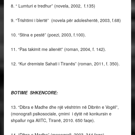
8. “ Lumturi e tredhur” (novela, 2002, f.135)
9. “Trishtimi i blertë” (novela për adoleshentë, 2003, f.68)
10. “Stina e pestë” (poezi, 2003, f.100).
11. “Pas takimit me alienët” (roman, 2004, f. 142).
12. “Kur dremiste Sahati i Tiranës” (roman, 2011, f. 350).
BOTIME SHKENCORE:
13. “Dibra e Madhe dhe një vështrim në Dibrën e Vogël”,
(monografi psikosociale, çmimi i dytë në konkursin e
shpallur nga AIITC, Tiranë, 2010. 650 faqe).
14. “Dibra e Madhe” (monografi, 2003, 344 faqe).