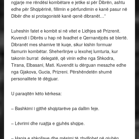
ngjarje me rëndësi kombëtare e jetike si për Dibrën, ashtu
edhe për Shqipërinë, fillimin e përfundimin e kanë pasur në
Dibër dhe si protagonistë kanë qenë dibranët…”
Luheshin fatet e kombit si në vitet e Lidhjes së Prizrenit.
Kuvendi i Dibrës u hap në livadhet e Qernanëjcës së blertë.
Dibranët mes shamive të kuqe, sikur kishin formuar
flamurin kombëtar. Sheherlinjve u lexohej lumturia, kur
takonin burrat delegatë, që vinin edhe nga Shkodra,
Tirana, Elbasani, Mati. Kuvendit iu dërguan mesazhe edhe
nga Gjakova, Gucia, Prizreni. Përshëndetën shumë
personalitete të dëgjuar.
U paraqitën këto kërkesa:
– Bashkimi i gjithë shqiptarëve pa dallim feje.
– Lëvrimi dhe ruajtja e gjuhës shqipe.
– Hapja e shkollave dhe mësimi të zhvillohet në gjuhën