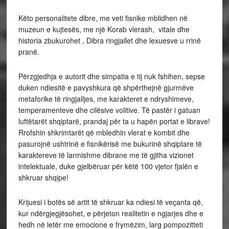
Këto personalitete dibre, me veti fisnike mblidhen në
muzeun e kujtesës, me një Korab vlerash, vitale dhe
historia zbukurohet , Dibra ringjallet dhe lexuesve u rrinë
pranë.
Përzgjedhja e autorit dhe simpatia e tij nuk fshihen, sepse
duken ndiesitë e pavyshkura që shpërthejnë gjurmëve
metaforike të ringjalljes, me karakteret e ndryshimeve,
temperamenteve dhe cilësive volitive. Të pastër i gatuan
luftëtarët shqiptarë, prandaj për ta u hapën portat e librave!
Rrofshin shkrimtarët që mbledhin vlerat e kombit dhe
pasurojnë ushtrinë e fisnikërisë me bukurinë shqiptare të
karaktereve të larmishme dibrane me të gjitha vizionet
intelektuale, duke gjelbëruar për këtë 100 vjetor fjalën e
shkruar shqipe!
Krijuesi i botës së artit të shkruar ka ndiesi të veçanta që,
kur ndërgjegjësohet, e përjeton realitetin e ngjarjes dhe e
hedh në letër me emocione e frymëzim, larg pompozitteti