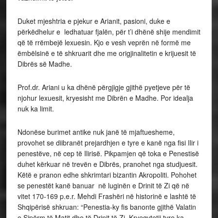
Duket mjeshtria e pjekur e Arianit, pasioni, duke e
përkëdhelur e ledhatuar fjalën, për t’i dhënë shije mendimit
që të rrëmbejë lexuesin. Kjo e vesh veprën në formë me
ëmbëlsinë e të shkruarit dhe me origjinalitetin e krijuesit të
Dibrës së Madhe.
Prof.dr. Ariani u ka dhënë përgjigje gjithë pyetjeve për të
njohur lexuesit, kryesisht me Dibrën e Madhe. Por idealja
nuk ka limit.
Ndonëse burimet antike nuk janë të mjaftuesheme,
provohet se diibranët prejardhjen e tyre e kanë nga fisi Ilir i
penestëve, në cep të Ilirisë. Pikpamjen që toka e Penestisë
duhet kërkuar në trevën e Dibrës, pranohet nga studjuesit.
Këtë e pranon edhe shkrimtari bizantin Akropoliti. Pohohet
se penestët kanë banuar në luginën e Drinit të Zi që në
vitet 170-169 p.e.r. Mehdi Frashëri në historinë e lashtë të
Shqipërisë shkruan: “Penestia-ky fis banonte gjithë Valatin
e Sipërm të Matit dhe të Drinit të Zi. Kryeqytetii tyre ka