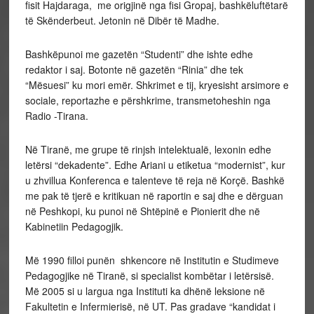
fisit Hajdaraga, me origjinë nga fisi Gropaj, bashkëluftëtarë
të Skënderbeut. Jetonin në Dibër të Madhe.
Bashkëpunoi me gazetën “Studenti” dhe ishte edhe
redaktor i saj. Botonte në gazetën “Rinia” dhe tek
“Mësuesi” ku mori emër. Shkrimet e tij, kryesisht arsimore e
sociale, reportazhe e përshkrime, transmetoheshin nga
Radio -Tirana.
Në Tiranë, me grupe të rinjsh intelektualë, lexonin edhe
letërsi “dekadente”. Edhe Ariani u etiketua “modernist”, kur
u zhvillua Konferenca e talenteve të reja në Korçë. Bashkë
me pak të tjerë e kritikuan në raportin e saj dhe e dërguan
në Peshkopi, ku punoi në Shtëpinë e Pionierit dhe në
Kabinetiin Pedagogjik.
Më 1990 filloi punën shkencore në Institutin e Studimeve
Pedagogjike në Tiranë, si specialist kombëtar i letërsisë.
Më 2005 si u largua nga Instituti ka dhënë leksione në
Fakultetin e Infermierisë, në UT. Pas gradave “kandidat i