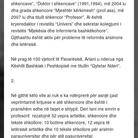
shkencave”, “Doktor i shkencave” (1991,1994), më 2004 iu
dha grada shkencore “Mjeshtër kërkimesh” (prof.ass), më
2007 iu dha titulli shkencor “Profesor”. Ai është
kryeredaktor i revistës “Univers” dhe sekretar kolegjumi i
revistës “Mjekësia dhe infermieria bashkëkohore”.
Gjithashtu është aktiv për probleme të reformës arsimore
dhe letërsisë.
Në prag të 100 vjetorit të Pavarësisë, Ariani u nderua nga
Këshilli Bashkiak i Peshkopisë me titullin “Qytetar Nderi”.
2.
Në gjithë këto vite ai nuk e ka ndërprerë për asnjë çast
veprimtarinë krijuese e atë shkencore dhe është i
pranishëm edhe në faqet e shtypit. Deri tani me emrin e
profesorit rezatojnë 32 vepra artistike, shkencore dhe
tekste shkollore: 10 botime shkencore, 12 vepra të
letërsisë artistike dhe 10 tekste shkollore për arsimin
parauniversitar dhe për atë pasuniversitar.