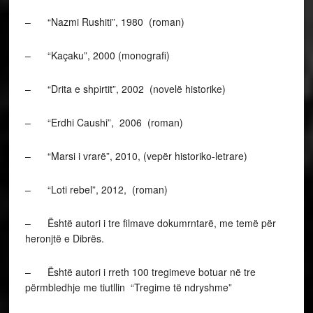
– “Nazmi Rushiti”, 1980 (roman)
– “Kaçaku”, 2000 (monografi)
– “Drita e shpirtit”, 2002 (novelë historike)
– “Erdhi Caushi”, 2006 (roman)
– “Marsi i vrarë”, 2010, (vepër historiko-letrare)
– “Loti rebel”, 2012, (roman)
– Është autori i tre filmave dokumrntarë, me temë për
heronjtë e Dibrës.
– Është autori i rreth 100 tregimeve botuar në tre
përmbledhje me tiutllin “Tregime të ndryshme”