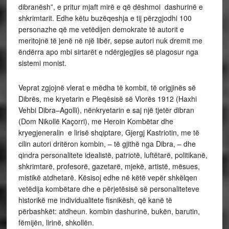
dibranësh”, e pritur mjaft mirë e që dëshmoi dashurinë e
shkrimtarit. Edhe këtu buzëqeshja e tij përzgjodhi 100
personazhe që me vetëdijen demokrate të autorit e
meritojnë të jenë në një libër, sepse autori nuk dremit me
ëndërra apo mbi sirtarët e ndërgjegjies së plagosur nga
sistemi monist.
Veprat zgjojnë vlerat e mëdha të kombit, të origjinës së
Dibrës, me kryetarin e Pleqësisë së Vlorës 1912 (Haxhi
Vehbi Dibra–Agolli), nënkryetarin e saj një tjetër dibran
(Dom Nikollë Kaçorri), me Heroin Kombëtar dhe
kryegjeneralin e lirisë shqiptare, Gjergj Kastriotin, me të
cilin autori dritëron kombin, – të gjithë nga Dibra, – dhe
qindra personalitete idealistë, patriotë, luftëtarë, politikanë,
shkrimtarë, profesorë, gazetarë, mjekë, artistë, mësues,
mistikë atdhetarë. Kësisoj edhe në këtë vepër shkëlqen
vetëdija kombëtare dhe e përjetësisë së personaliteteve
historikë me individualitete fisnikësh, që kanë të
përbashkët: atdheun. kombin dashurinë, bukën, barutin,
fëmijën, lirinë, shkollën.