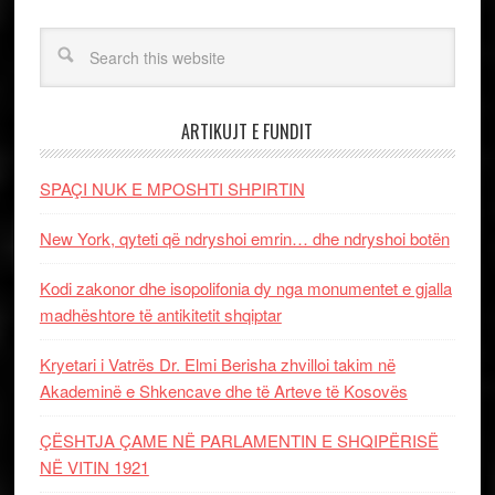
ARTIKUJT E FUNDIT
SPAÇI NUK E MPOSHTI SHPIRTIN
New York, qyteti që ndryshoi emrin… dhe ndryshoi botën
Kodi zakonor dhe isopolifonia dy nga monumentet e gjalla
madhështore të antikitetit shqiptar
Kryetari i Vatrës Dr. Elmi Berisha zhvilloi takim në
Akademinë e Shkencave dhe të Arteve të Kosovës
ÇËSHTJA ÇAME NË PARLAMENTIN E SHQIPËRISË
NË VITIN 1921