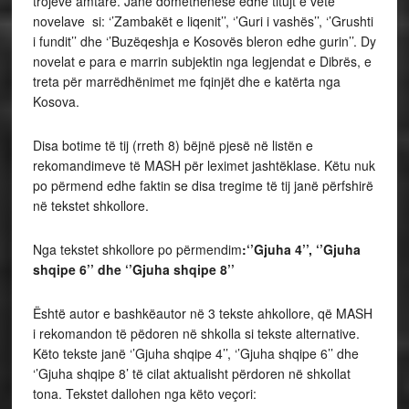
trojeve amtare. Janë domethënëse edhe titujt e vetë
novelave si: ‘’Zambakët e liqenit’’, ‘’Guri i vashës’’, ‘’Grushti
i fundit’’ dhe ‘’Buzëqeshja e Kosovës bleron edhe gurin’’. Dy
novelat e para e marrin subjektin nga legjendat e Dibrës, e
treta për marrëdhënimet me fqinjët dhe e katërta nga
Kosova.
Disa botime të tij (rreth 8) bëjnë pjesë në listën e
rekomandimeve të MASH për leximet jashtëklase. Këtu nuk
po përmend edhe faktin se disa tregime të tij janë përfshirë
në tekstet shkollore.
Nga tekstet shkollore po përmendim
:‘’Gjuha 4’’, ‘’Gjuha
shqipe 6’’ dhe ‘’Gjuha shqipe 8’’
Është autor e bashkëautor në 3 tekste ahkollore, që MASH
i rekomandon të pëdoren në shkolla si tekste alternative.
Këto tekste janë ‘’Gjuha shqipe 4’’, ‘’Gjuha shqipe 6’’ dhe
‘’Gjuha shqipe 8’ të cilat aktualisht përdoren në shkollat
tona. Tekstet dallohen nga këto veçori: