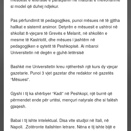
si model që duhej ndjekur.
Pas përfundimit të pedagogjikes, punoi mësues në të gjitha
hallkat e sistemit arsimor. Detyrën e mësuesit e ushtroi në
shkollat 8-vjeçare të Grevës e Melanit, në shkollën e
mesme të Kastriotit, dhe mësues i jashtëm në
pedagogjiken e qytetit të Peshkopisë. Ai mbaroi
Universitetin në degën e gjuhë-letërsisë
Bashkë me Universitetin kreu njëherësh një kurs dy vjeçar
gazetarie. Punoi 3 vjet gazetar dhe redaktor në gazetës
“Mësuesi”.
Gjyshi i tij ka shërbyer “Kadi” në Peshkopi, një burrë që
përmendet ende për urtësi, mençuri natyrale dhe si falësh
gjaqesh.
Babai i tij ishte intelektual. Disa vite studjoi në Itali, në
Napoli. .Zotëronte italishten letrare. Nëna e tij ishte bijë e