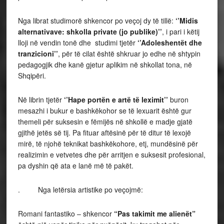
Nga librat studimorë shkencor po veçoj dy të tillë:
‘’Midis
alternativave: shkolla private (jo publike)’’
, i pari i këtij
lloji në vendin tonë dhe studimi tjetër
‘’Adoleshentët dhe
tranzicioni’’
, për të cilat është shkruar jo edhe në shtypin
pedagogjik dhe kanë gjetur aplikim në shkollat tona, në
Shqipëri.
Në librin tjetër
‘’Hape portën e artë të leximit’’
buron
mesazhi i bukur e bashkëkohor se të lexuarit është gur
themeli për suksesin e fëmijës në shkollë e madje gjatë
gjithë jetës së tij. Pa fituar aftësinë për të ditur të lexojë
mirë, të njohë teknikat bashkëkohore, etj, mundësinë për
realizimin e vetvetes dhe për arritjen e suksesit profesional,
pa dyshin që ata e lanë më të pakët.
. Nga letërsia artistike po veçojmë:
Romani fantastiko – shkencor
“Pas takimit me alienët”