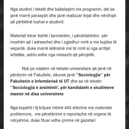
Nga studimi i tekstit dhe ballafaqimi me programin, del se
janë marrë parasysh dhe janë realizuar linjat dhe nënlinjat
që përbëlnë fushat e studimit.
Materiali letrar është i larmishëm, i përshtatshëm për
moshën që i adresohet dhe i zgjedhur mirë e me kujdes të
veçantë, duke marrë letërsinë më të mirë si nga arritjet
artistike, ashtu edhe nga mesazhi që përcjellë.
Nuk po ndalem në tekstet universitare që janë në
përdorim në Fakultete, sikurse janë
‘’Sociologjia’’ për
Fakultetin e Infermierisë të UT
dhe as në tekstin
‘’Sociologjia e arsimimit’, për kandidatët e studimeve
master në disa universitete
Nga kopshti i tij krijues mbinë 450 shkrime me materiale
problemore, me përshkrime e reportazhe në organe të
ndryshme, duke fituar edhe çmime në gazetari.