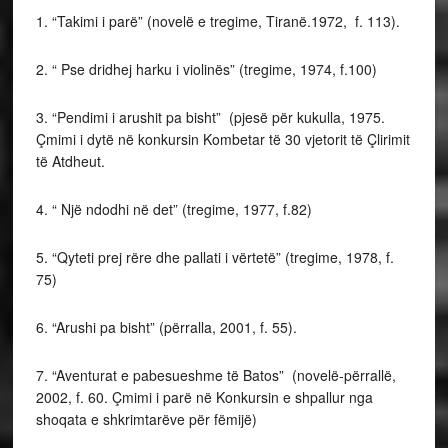
1. “Takimi i parë” (novelë e tregime, Tiranë.1972, f. 113).
2. “ Pse dridhej harku i violinës” (tregime, 1974, f.100)
3. “Pendimi i arushit pa bisht” (pjesë për kukulla, 1975.
Çmimi i dytë në konkursin Kombetar të 30 vjetorit të Çlirimit
të Atdheut.
4. “ Një ndodhi në det” (tregime, 1977, f.82)
5. “Qyteti prej rëre dhe pallati i vërtetë” (tregime, 1978, f.
75)
6. “Arushi pa bisht” (përralla, 2001, f. 55).
7. “Aventurat e pabesueshme të Batos” (novelë-përrallë,
2002, f. 60. Çmimi i parë në Konkursin e shpallur nga
shoqata e shkrimtarëve për fëmijë)