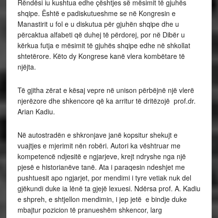
Rëndësi iu kushtua edhe çështjes së mësimit të gjuhës
shqipe. Është e padiskutueshme se në Kongresin e
Manastirit u fol e u diskutua për gjuhën shqipe dhe u
përcaktua alfabeti që duhej të përdorej, por në Dibër u
kërkua futja e mësimit të gjuhës shqipe edhe në shkollat
shtetërore. Këto dy Kongrese kanë vlera kombëtare të
njëjta.
Të gjitha zërat e kësaj vepre në unison përbëjnë një vlerë
njerëzore dhe shkencore që ka arritur të dritëzojë prof.dr.
Arian Kadiu.
Në autostradën e shkronjave janë kopsitur shekujt e
vuajtjes e mjerimit nën robëri. Autori ka vështruar me
kompetencë ndjesitë e ngjarjeve, krejt ndryshe nga një
pjesë e historianëve tanë. Ata i paraqesin ndeshjet me
pushtuesit apo ngjarjet, por mendimi i tyre vetiak nuk del
gjëkundi duke ia lënë ta gjejë lexuesi. Ndërsa prof. A. Kadiu
e shpreh, e shtjellon mendimin, i jep jetë e bindje duke
mbajtur pozicion të pranueshëm shkencor, larg