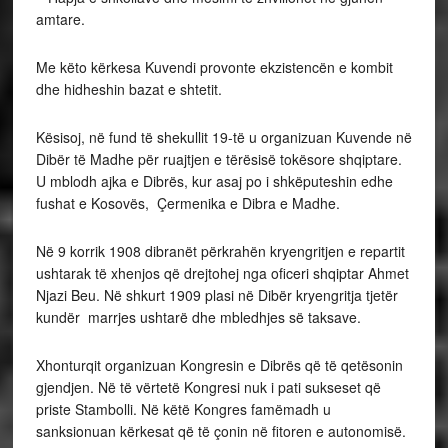
amtare.
Me këto kërkesa Kuvendi provonte ekzistencën e kombit
dhe hidheshin bazat e shtetit.
Kësisoj, në fund të shekullit 19-të u organizuan Kuvende në
Dibër të Madhe për ruajtjen e tërësisë tokësore shqiptare.
U mblodh ajka e Dibrës, kur asaj po i shkëputeshin edhe
fushat e Kosovës, Çermenika e Dibra e Madhe.
Në 9 korrik 1908 dibranët përkrahën kryengritjen e repartit
ushtarak të xhenjos që drejtohej nga oficeri shqiptar Ahmet
Njazi Beu. Në shkurt 1909 plasi në Dibër kryengritja tjetër
kundër marrjes ushtarë dhe mbledhjes së taksave.
Xhonturqit organizuan Kongresin e Dibrës që të qetësonin
gjendjen. Në të vërtetë Kongresi nuk i pati sukseset që
priste Stambolli. Në këtë Kongres famëmadh u
sanksionuan kërkesat që të çonin në fitoren e autonomisë.