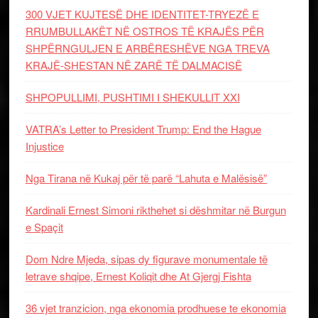
300 VJET KUJTESË DHE IDENTITET-TRYEZË E
RRUMBULLAKËT NË OSTROS TË KRAJËS PËR
SHPËRNGULJEN E ARBËRESHËVE NGA TREVA
KRAJË-SHESTAN NË ZARË TË DALMACISË
SHPOPULLIMI, PUSHTIMI I SHEKULLIT XXI
VATRA’s Letter to President Trump: End the Hague
Injustice
Nga Tirana në Kukaj për të parë “Lahuta e Malësisë”
Kardinali Ernest Simoni rikthehet si dëshmitar në Burgun
e Spaçit
Dom Ndre Mjeda, sipas dy figurave monumentale të
letrave shqipe, Ernest Koliqit dhe At Gjergj Fishta
36 vjet tranzicion, nga ekonomia prodhuese te ekonomia