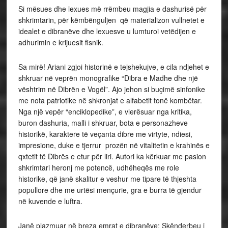
Si mësues dhe lexues më rrëmbeu magjia e dashurisë për
shkrimtarin, për këmbënguljen që materializon vullnetet e
idealet e dibranëve dhe lexuesve u lumturoi vetëdijen e
adhurimin e krijuesit fisnik.
Sa mirë! Ariani zgjoi historinë e tejshekujve, e cila ndjehet e
shkruar në veprën monografike “Dibra e Madhe dhe një
vështrim në Dibrën e Vogël”. Ajo jehon si buçimë sinfonike
me nota patriotike në shkronjat e alfabetit tonë kombëtar.
Nga një vepër “enciklopedike”, e vlerësuar nga kritika,
buron dashuria, malli i shkruar, bota e personazheve
historikë, karaktere të veçanta dibre me virtyte, ndiesi,
impresione, duke e tjerrur prozën në vitalitetin e krahinës e
qxtetit të Dibrës e etur për liri. Autori ka kërkuar me pasion
shkrimtari heronj me potencë, udhëheqës me role
historike, që janë skalitur e veshur me tipare të thjeshta
popullore dhe me urtësi mençurie, gra e burra të gjendur
në kuvende e luftra.
Janë plazmuar në breza emrat e dibranëve: Skënderbeu i