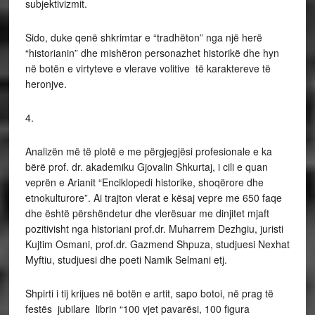
subjektivizmit.
Sido, duke qenë shkrimtar e “tradhëton” nga një herë
“historianin” dhe mishëron personazhet historikë dhe hyn
në botën e virtyteve e vlerave volitive të karaktereve të
heronjve.
4.
Analizën më të plotë e me përgjegjësi profesionale e ka
bërë prof. dr. akademiku Gjovalin Shkurtaj, i cili e quan
veprën e Arianit “Enciklopedi historike, shoqërore dhe
etnokulturore”. Ai trajton vlerat e kësaj vepre me 650 faqe
dhe është përshëndetur dhe vlerësuar me dinjitet mjaft
pozitivisht nga historiani prof.dr. Muharrem Dezhgiu, juristi
Kujtim Osmani, prof.dr. Gazmend Shpuza, studjuesi Nexhat
Myftiu, studjuesi dhe poeti Namik Selmani etj.
Shpirti i tij krijues në botën e artit, sapo botoi, në prag të
festës jubilare librin “100 vjet pavarësi, 100 figura