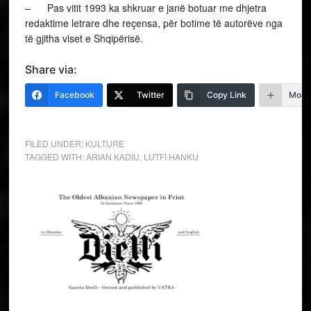
– Pas vitit 1993 ka shkruar e janë botuar me dhjetra
redaktime letrare dhe reçensa, për botime të autorëve nga
të gjitha viset e Shqipërisë.
Share via:
Facebook
Twitter
Copy Link
More
FILED UNDER:
KULTURE
TAGGED WITH:
ARIAN KADIU
,
LUTFI HANKU