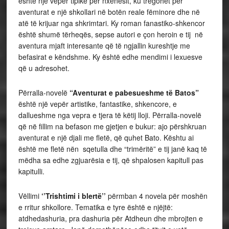
është një vepër tipike për nxënësit, ku tregohet për
aventurat e një shkollari në botën reale fëminore dhe në
atë të krijuar nga shkrimtari. Ky roman fanastiko-shkencor
është shumë tërheqës, sepse autori e çon heroin e tij në
aventura mjaft interesante që të ngjallin kureshtje me
befasirat e këndshme. Ky është edhe mendimi i lexuesve
që u adresohet.
Përralla-novelë
“Aventurat e pabesueshme të Batos”
është një vepër artistike, fantastike, shkencore, e
dallueshme nga vepra e tjera të këtij lloji. Përralla-novelë
që në fillim na befason me gjetjen e bukur: ajo përshkruan
aventurat e një djali me fletë, që quhet Bato. Kështu ai
është me fletë nën sqetulla dhe “trimëritë” e tij janë kaq të
mëdha sa edhe zgjuarësia e tij, që shpalosen kapitull pas
kapitulli.
Vëllimi
‘’Trishtimi i blertë’’
përmban 4 novela për moshën
e rritur shkollore. Tematika e tyre është e njëjtë:
atdhedashuria, pra dashuria për Atdheun dhe mbrojten e