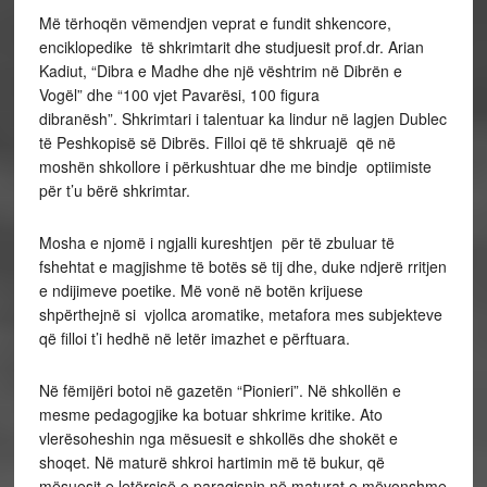
Më tërhoqën vëmendjen veprat e fundit shkencore,
enciklopedike të shkrimtarit dhe studjuesit prof.dr. Arian
Kadiut, “Dibra e Madhe dhe një vështrim në Dibrën e
Vogël” dhe “100 vjet Pavarësi, 100 figura
dibranësh”. Shkrimtari i talentuar ka lindur në lagjen Dublec
të Peshkopisë së Dibrës. Filloi që të shkruajë që në
moshën shkollore i përkushtuar dhe me bindje optiimiste
për t’u bërë shkrimtar.
Mosha e njomë i ngjalli kureshtjen për të zbuluar të
fshehtat e magjishme të botës së tij dhe, duke ndjerë rritjen
e ndijimeve poetike. Më vonë në botën krijuese
shpërthejnë si vjollca aromatike, metafora mes subjekteve
që filloi t’i hedhë në letër imazhet e përftuara.
Në fëmijëri botoi në gazetën “Pionieri”. Në shkollën e
mesme pedagogjike ka botuar shkrime kritike. Ato
vlerësoheshin nga mësuesit e shkollës dhe shokët e
shoqet. Në maturë shkroi hartimin më të bukur, që
mësuesit e letërsisë e paraqisnin në maturat e mëvonshme