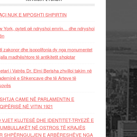
AÇI NUK E MPOSHTI SHPIRTIN
 York, qyteti që ndryshoi emrin… dhe ndryshoi
ën
i zakonor dhe isopolifonia dy nga monumentet
jalla madhështore të antikitetit shqiptar
etari i Vatrës Dr. Elmi Berisha zhvilloi takim në
deminë e Shkencave dhe të Arteve të
sovës
SHTJA ÇAME NË PARLAMENTIN E
QIPËRISË NË VITIN 1921
0 VJET KUJTESË DHE IDENTITET-TRYEZË E
UMBULLAKËT NË OSTROS TË KRAJËS
R SHPËRNGULJEN E ARBËRESHËVE NGA