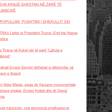
EVA KRAJË-SHESTAN NË ZARË TË
LMACISË
POPULLIMI, PUSHTIMI I SHEKULLIT XXI
RA’s Letter to President Trump: End the Hague
ustice
 Tirana në Kukaj për të parë “Lahuta e
ësisë”
dinali Ernest Simoni rikthehet si dëshmitar në
gun e Spaçit
 Ndre Mjeda, sipas dy figurave monumentale
letrave shqipe, Ernest Koliqit dhe At Gjergj
hta
vjet tranzicion, nga ekonomia prodhuese te