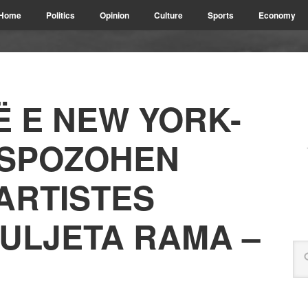
Home
Politics
Opinion
Culture
Sports
Economy
Ë E NEW YORK-
KSPOZOHEN
ARTISTES
ULJETA RAMA –