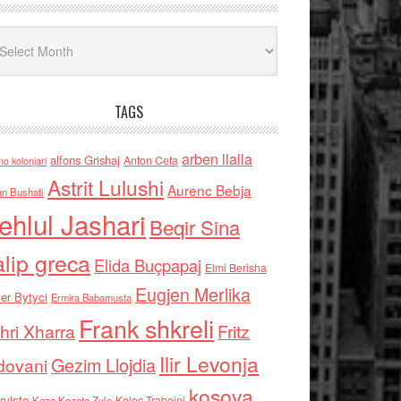
iv
TAGS
arben llalla
alfons Grishaj
Anton Cefa
no kolonjari
Astrit Lulushi
Aurenc Bebja
an Bushati
ehlul Jashari
Beqir Sina
alip greca
Elida Buçpapaj
Elmi Berisha
Eugjen Merlika
er Bytyci
Ermira Babamusta
Frank shkreli
hri Xharra
Fritz
Ilir Levonja
Gezim Llojdia
dovani
kosova
rviste
Kolec Traboini
Keze Kozeta Zylo