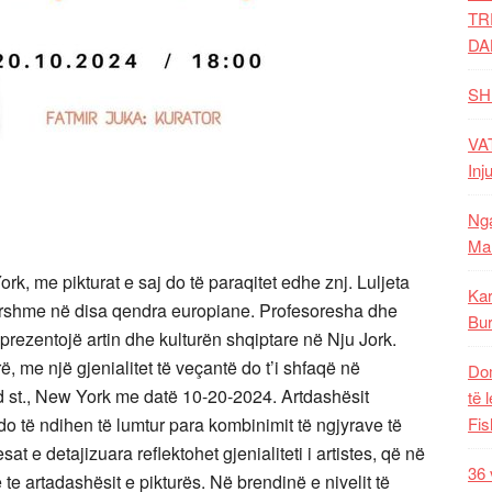
TR
DA
SH
VAT
Inj
Nga
Mal
rk, me pikturat e saj do të paraqitet edhe znj. Luljeta
Kar
rshme në disa qendra europiane. Profesoresha dhe
Bur
prezentojë artin dhe kulturën shqiptare në Nju Jork.
ë, me një gjenialitet të veçantë do t’i shfaqë
në
Dom
d st., New York me datë 10-20-2024. Artdashësit
të 
 do të ndihen të lumtur para kombinimit të ngjyrave të
Fis
sat e detajizuara reflektohet gjenialiteti i artistes, që në
36 
te artadashësit e pikturës. Në brendinë e nivelit të