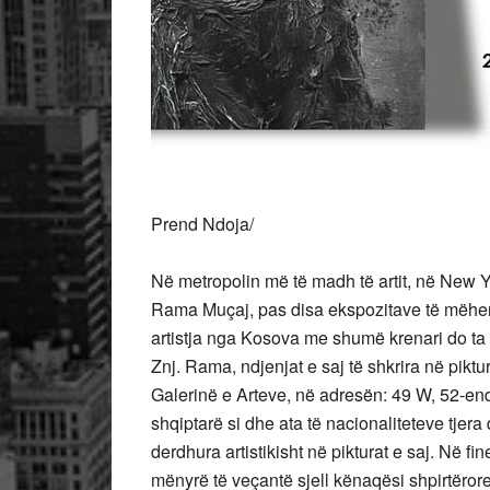
Prend Ndoja/
Në metropolin më të madh të artit, në New Yo
Rama Muçaj, pas disa ekspozitave të mëhe
artistja nga Kosova me shumë krenari do ta 
Znj. Rama, ndjenjat e saj të shkrira në piktur
Galerinë e Arteve, në adresën: 49 W, 52-en
shqiptarë si dhe ata të nacionaliteteve tjera
derdhura artistikisht në pikturat e saj. Në fine
mënyrë të veçantë sjell kënaqësi shpirtërore 