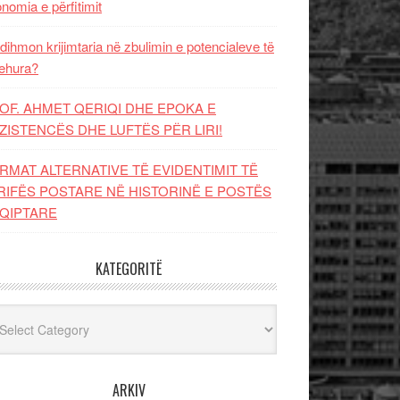
nomia e përfitimit
dihmon krijimtaria në zbulimin e potencialeve të
ehura?
OF. AHMET QERIQI DHE EPOKA E
ZISTENCЁS DHE LUFTЁS PЁR LIRI!
RMAT ALTERNATIVE TË EVIDENTIMIT TË
RIFËS POSTARE NË HISTORINË E POSTËS
QIPTARE
KATEGORITË
egoritë
ARKIV