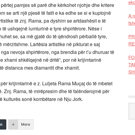
eko
si, përtej pamjes së parë dhe kërkohet njohje dhe kritere
em se arti një pjesë të fatit e ka edhe se si e kuptojnë
A n
tistike të znj. Rama, pa dyshim se artdashësit e të
fsh
o të ushqejnë lumturinë e tyre shpirtërore. Nëse i
huhet se, sa më gjatë do të qëndrosh përballë tyre,
PR
RE
 mërzitshme. Lartësia artistike në pikturat e saj
n nga nevoja shpirtërore, nga brendia për t’u dhuruar të
FO
e xhami shkëlqejnë në dritë”, por në krijimtarinë
TA
rtë distanca mes diamantit dhe xhamit.
SH
për krijimtarinë e z. Luljeta Rama Muçaj do të mbetet
të. Znj. Rama, të mirëpresim dhe të falënderojmë për
 të kulturës sonë kombëtare në Nju Jork.
Kat
nk
More