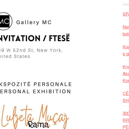
SP
New
bot
Kod
e g
Kry
Aka
Ko
ÇË
SH
30
RR
PË