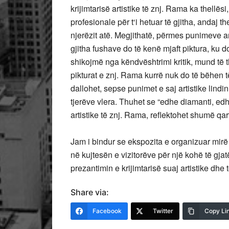
krijimtarisë artistike të znj. Rama ka thellë
profesionale për t‘i hetuar të gjitha, andaj th
njerëzit atë. Megjithatë, përmes punimeve ar
gjitha fushave do të kenë mjaft piktura, ku d
shikojmë nga këndvështrimi kritik, mund të t
pikturat e znj. Rama kurrë nuk do të bëhen të
dallohet, sepse punimet e saj artistike lindi
tjerëve vlera. Thuhet se “edhe diamanti, edh
artistike të znj. Rama, reflektohet shumë qa
Jam i bindur se ekspozita e organizuar mirë 
në kujtesën e vizitorëve për një kohë të gja
prezantimin e krijimtarisë suaj artistike dhe
Share via:
Facebook
Twitter
Copy Li