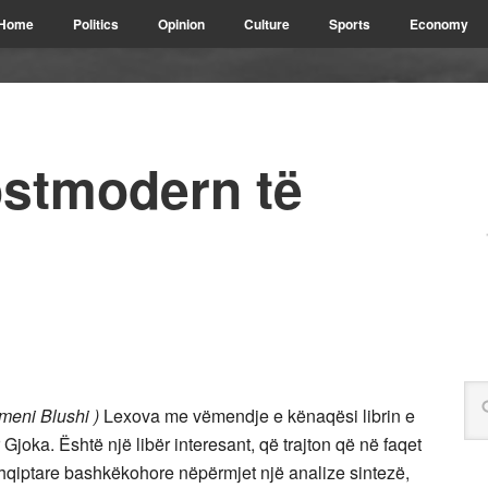
Home
Politics
Opinion
Culture
Sports
Economy
ostmodern të
meni Blushi )
Lexova me vëmendje e kënaqësi librin e
Gjoka. Është një libër interesant, që trajton që në faqet
 shqiptare bashkëkohore nëpërmjet një analize sintezë,