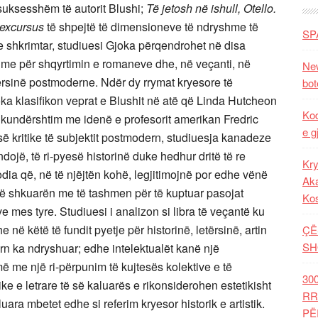
 suksesshëm të autorit Blushi;
Të jetosh në ishull, Otello.
excursus
të shpejtë të dimensioneve të ndryshme të
SP
ar e shkrimtar, studiuesi Gjoka përqendrohet në disa
hme për shqyrtimin e romaneve dhe, në veçanti, në
New
tërsinë postmoderne. Ndër dy rrymat kryesore të
bot
ka klasifikon veprat e Blushit në atë që Linda Hutcheon
Kod
 kundërshtim me idenë e profesorit amerikan Fredric
e g
 kritike të subjektit postmodern, studiuesja kanadeze
dojë, të ri-pyesë historinë duke hedhur dritë të re
Kry
odia që, në të njëjtën kohë, legjitimojnë por edhe vënë
Aka
 të shkuarën me të tashmen për të kuptuar pasojat
Ko
 mes tyre. Studiuesi i analizon si libra të veçantë ku
në këtë të fundit pyetje për historinë, letërsinë, artin
ÇË
SH
rn ka ndryshuar; edhe intelektualët kanë një
ë me një ri-përpunim të kujtesës kolektive e të
30
rike e letrare të së kaluarës e rikonsiderohen estetikisht
RR
luara mbetet edhe si referim kryesor historik e artistik.
PË