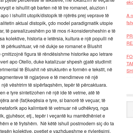
eko
ryqit e ishullit që barten në të tre romanet, aluzion i
apo i ishullit utopik/distopik të njërës prej veprave të
A n
fsh
litetin aktual distopik, çdo model paradigmatik utopie
zuar, të parealizueshëm po të mos ri-konsideroheshin e të
PR
a kolektive, historia e letërsia, kultura e një populli në
RE
e të përkushtuar, vë në dukje se romanet e Blushit
ë çmitizojnë figura të rëndësishme historike apo letrare
FO
veri apo Otello, duke katalizuar shpesh gjatë studimit
TA
perimental të Blushit në strukturën e formën e tekstit, në
SH
e fragmenteve të ngjarjeve e të mendimeve në një
ë një vështrim të sipërfaqshëm, tepër të përcaktuara.
 e tyre sintetizohen në një ide të vetme, atë të
jëra anë (fat)keqësia e tyre, si banorë të veçuar, të
Kat
po metaforik apo kalimtarë të vetmuar në udhëkryq, nga
rik, gjuhësor, etj., tepër i veçantë ku marrëdhëniet e
shëm e të frytshëm. Në këtë ishull postmodern siç do ta
ujtesën kolektive, pyetjet e vazhdueshme e rivlerësimi,