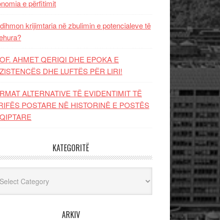
nomia e përfitimit
dihmon krijimtaria në zbulimin e potencialeve të
ehura?
OF. AHMET QERIQI DHE EPOKA E
ZISTENCЁS DHE LUFTЁS PЁR LIRI!
RMAT ALTERNATIVE TË EVIDENTIMIT TË
RIFËS POSTARE NË HISTORINË E POSTËS
QIPTARE
KATEGORITË
egoritë
ARKIV