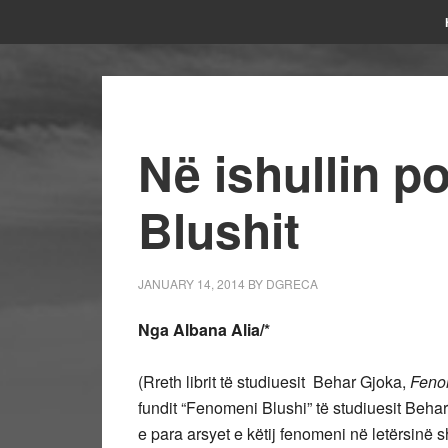
Në ishullin p
Blushit
JANUARY 14, 2014
BY
DGRECA
Nga Albana Alia/*
(Rreth librit të studiuesit Behar Gjoka,
Feno
fundit “Fenomeni Blushi” të studiuesit Behar 
e para arsyet e këtij fenomeni në letërsinë