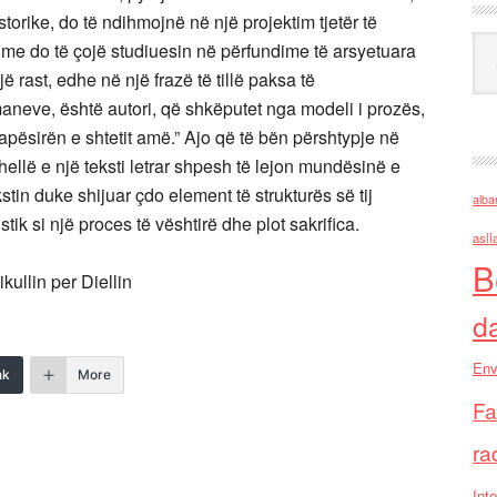
storike, do të ndihmojnë në një projektim tjetër të
Ark
shme do të çojë studiuesin në përfundime të arsyetuara
jë rast, edhe në një frazë të tillë paksa të
maneve, është autori, që shkëputet nga modeli i prozës,
apësirën e shtetit amë.” Ajo që të bën përshtypje në
 thellë e një teksti letrar shpesh të lejon mundësinë e
stin duke shijuar çdo element të strukturës së tij
alba
istik si një proces të vështirë dhe plot sakrifica.
asll
B
ikullin per Diellin
d
Env
nk
More
Fa
ra
Inte