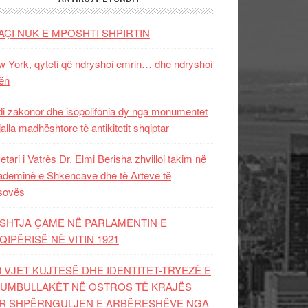
AÇI NUK E MPOSHTI SHPIRTIN
 York, qyteti që ndryshoi emrin… dhe ndryshoi
ën
i zakonor dhe isopolifonia dy nga monumentet
jalla madhështore të antikitetit shqiptar
etari i Vatrës Dr. Elmi Berisha zhvilloi takim në
deminë e Shkencave dhe të Arteve të
sovës
SHTJA ÇAME NË PARLAMENTIN E
QIPËRISË NË VITIN 1921
0 VJET KUJTESË DHE IDENTITET-TRYEZË E
UMBULLAKËT NË OSTROS TË KRAJËS
R SHPËRNGULJEN E ARBËRESHËVE NGA