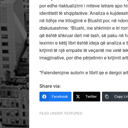
por edhe riaktualizimi i miteve letrare apo hi
identitetit të shqiptarëve. Analiza e kujdes
në lidhje me trilogjinë e Blushit por, në ndon
diskutueshme: “Blushi, me shkrimin e tri ro
që është shkruar deri më tash, së paku në h
leximin e këtij libri është ideja që analiza e
krijimit të një empatie të veçantë me vetë tek
imagjinative, por dhe përjetimin e krijimit art
*Falenderojme autorin e librit qe e dergoi art
Share via:
Facebook
Twitter
Copy Li
FILED UNDER:
FEATURED