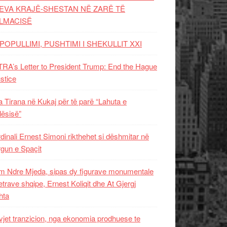
EVA KRAJË-SHESTAN NË ZARË TË
LMACISË
POPULLIMI, PUSHTIMI I SHEKULLIT XXI
RA’s Letter to President Trump: End the Hague
ustice
 Tirana në Kukaj për të parë “Lahuta e
ësisë”
dinali Ernest Simoni rikthehet si dëshmitar në
gun e Spaçit
 Ndre Mjeda, sipas dy figurave monumentale
letrave shqipe, Ernest Koliqit dhe At Gjergj
hta
vjet tranzicion, nga ekonomia prodhuese te