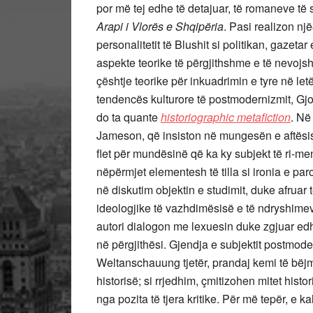
por më tej edhe të detajuar, të romaneve të
Arapi i Vlorës e Shqipëria
. Pasi realizon një
personalitetit të Blushit si politikan, gazet
aspekte teorike të përgjithshme e të nevojs
çështje teorike për inkuadrimin e tyre në le
tendencës kulturore të postmodernizmit, Gjo
do ta quante
historiographic metafiction
. Në
Jameson, që insiston në mungesën e aftësisë
flet për mundësinë që ka ky subjekt të ri-men
nëpërmjet elementesh të tilla si ironia e par
në diskutim objektin e studimit, duke afruar
ideologjike të vazhdimësisë e të ndryshimeve
autori dialogon me lexuesin duke zgjuar edhe 
në përgjithësi. Gjendja e subjektit postmode
Weltanschauung tjetër, prandaj kemi të bëjm
historisë; si rrjedhim, çmitizohen mitet histo
nga pozita të tjera kritike. Për më tepër, e ka