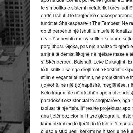
te simbolika e sistemi metaforik i urës, udhëk
qartë i ishullit të tragjedisë shakespeareane 
fundit të Shakespeare-it The Tempest. Në rea
do të përbënte një ishull lumturie të ideali
ri-vlerësoheshin me sy kritik e kaluara, kujtes
përgjithësi. Gjoka, pas një analize të gjerë 
arrijnë të demistifikojnë në njëfarë mase e t
si Skënderbeu, Balshajt, Lekë Dukagjini, En
të tij kritik disa nga drejtimet e kërkimit eks
stilin e veçantë të rrëfimit, në projektimin 
(jo)kohë, në një (jo)hapësirë, megjithëse, n
Këto fragmente në rrjedhën apo mbivendosjen
paradoksit ekzistencial të shqiptarëve, nga n
izoluar të një “ishulli” real/të projektuar a
ana tjetër pozicionimi i tyre gjeografik, histo
komunikimi me të tjerët do të ishin të mund
cilësojë studiuesi, kërkimi në histori e në k