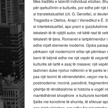
Mes traditës e talentit individual eliotian, B
për qarkullimin e kulturës, por edhe për një r
si transtekstualitet (cit. G. Genette), si deute
Tragjedia e Otellos. Arapi i Venedikut e Ë. S
si intertekstualitet, apo prani e (pa)dukshme 
tekstesh të të njëjtit autor, në këtë rast të ve
tekstesh të tjera. Romanet e lartpërmendur 
edhe mjaft elemente moderne. Gjoka paraqet
përkasin një modernizmi elitar që përmban në
kemi të bëjmë edhe me një vepër të veçantë 
kulturës së lartë e asaj të masave; një vepër
tashmen duke njohur ndikimin e të parës te kj
pas një leximi të vëmendshëm, veçon me ku
postmoderne: ironinë, parodinë, fragmentimin 
çështje të rëndësishme si historia e vogël n
marrëdhëniet shoqërore e kulturore kombëtare
fjalës me konotime të shumta, të shkruar ap
apo riaktualizohen, por edhe figurat retorik