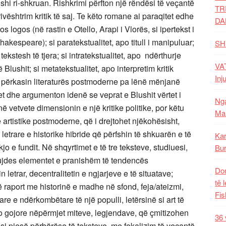
lushi ri-shkruan. Rishkrimi përfton një rëndësi të veçantë
TR
ivështrim kritik të saj. Te këto romane ai paraqitet edhe
DA
ros logos (në rastin e Otello, Arapi i Vlorës, si ipertekst i
hakespeare); si paratekstualitet, apo titull i manipuluar;
SH
tekstesh të tjera; si intratekstualitet, apo ndërthurje
VAT
të Blushit; si metatekstualitet, apo interpretim kritik
Inj
i përkasin literaturës postmoderne pa lënë mënjanë
 dhe argumenton idenë se veprat e Blushit vërtet i
Nga
 vetvete dimensionin e një kritike politike, por këtu
Mal
artistike postmoderne, që i drejtohet njëkohësisht,
 letrare e historike hibride që përfshin të shkuarën e të
Kar
o e fundit. Në shqyrtimet e të tre teksteve, studiuesi,
Bur
jdes elementet e pranishëm të tendencës
Dom
letrar, decentralitetin e ngjarjeve e të situatave;
të 
ë raport me historinë e madhe në sfond, feja/ateizmi,
Fis
 e ndërkombëtare të një populli, letërsinë si art të
o gojore nëpërmjet miteve, legjendave, që çmitizohen
36 
e si pjesë përbërëse të teksteve, me fokalizim të veçantë