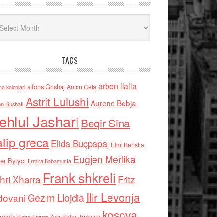
iv
TAGS
arben llalla
alfons Grishaj
Anton Cefa
no kolonjari
Astrit Lulushi
Aurenc Bebja
an Bushati
ehlul Jashari
Beqir Sina
alip greca
Elida Buçpapaj
Elmi Berisha
Eugjen Merlika
er Bytyci
Ermira Babamusta
Frank shkreli
hri Xharra
Fritz
Ilir Levonja
Gezim Llojdia
dovani
kosova
rviste
Kolec Traboini
Keze Kozeta Zylo