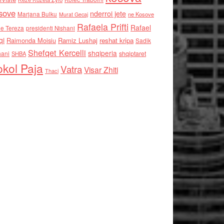
sove
nderroi jete
Marjana Bulku
ne Kosove
Murat Gecaj
Rafaela Prifti
Rafael
e Tereza
presidenti Nishani
qi
Raimonda Moisiu
Ramiz Lushaj
reshat kripa
Sadik
Shefqet Kercelli
shqiperia
hani
shqiptaret
SHBA
kol Paja
Vatra
Visar Zhiti
Thaci