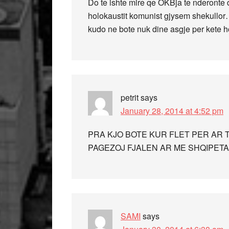
Do te ishte mire qe OKBja te nderonte d
holokaustit komunist gjysem shekullor….
kudo ne bote nuk dine asgje per kete h
petrit
says
January 28, 2014 at 4:52 pm
PRA KJO BOTE KUR FLET PER AR
PAGEZOJ FJALEN AR ME SHQIPETA
SAMI
says