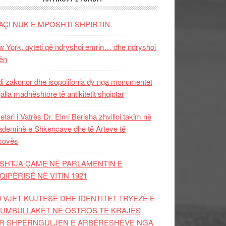
AÇI NUK E MPOSHTI SHPIRTIN
 York, qyteti që ndryshoi emrin… dhe ndryshoi
ën
i zakonor dhe isopolifonia dy nga monumentet
jalla madhështore të antikitetit shqiptar
etari i Vatrës Dr. Elmi Berisha zhvilloi takim në
deminë e Shkencave dhe të Arteve të
sovës
SHTJA ÇAME NË PARLAMENTIN E
QIPËRISË NË VITIN 1921
0 VJET KUJTESË DHE IDENTITET-TRYEZË E
UMBULLAKËT NË OSTROS TË KRAJËS
R SHPËRNGULJEN E ARBËRESHËVE NGA