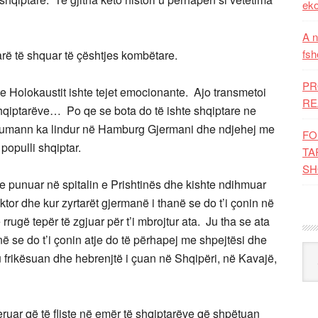
eko
A n
fsh
rë të shquar të çështjes kombëtare.
PR
 Holokaustit ishte tejet emocionante. Ajo transmetoi
RE
hqiptarëve… Po qe se bota do të ishte shqiptare ne
Nehumann ka lindur në Hamburg Gjermani dhe ndjehej me
FO
populli shqiptar.
TA
SH
hte punuar në spitalin e Prishtinës dhe kishte ndihmuar
ktor dhe kur zyrtarët gjermanë i thanë se do t’i çonin në
rrugë tepër të zgjuar për t’i mbrojtur ata. Ju tha se ata
në se do t’i çonin atje do të përhapej me shpejtësi dhe
Kat
 frikësuan dhe hebrenjtë i çuan në Shqipëri, në Kavajë,
ruar që të fliste në emër të shqiptarëve që shpëtuan