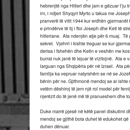
hebrenjtë nga Hitleri dhe jam e gëzuar t’ju t
im, i ndjeri Shyqyri Myrto u takua me Jose
pranverë të vitit 1944 kur erdhën gjermanët 
e prindërve të tij i ftoi Joseph dhe Keti të st
hitleriane. Ata ndenjën atje për 6 muaj. Të g
sekret. Vjehrri i kishte treguar se kur gje
derisa i fshehën dhe Ketin e veshën me kos
burrat nuk janë të lejuar të vizitojnë. Ata 
larguan nga Shqipëria për në Izrael. Ata pë
familja ka vepruar natyrshëm se në se Jozefi 
bënin për ne. Gjithmonë mendoj se ai ishte
vetëm dëshiroj të jem një rol model për femi
njerëzit do të jenë më të pranueshem dhe toler
Duke marrë pjesë në këtë panel diskutimi dh
mendoj se gjithë bota duhet të edukohet që
duhen dënuar.