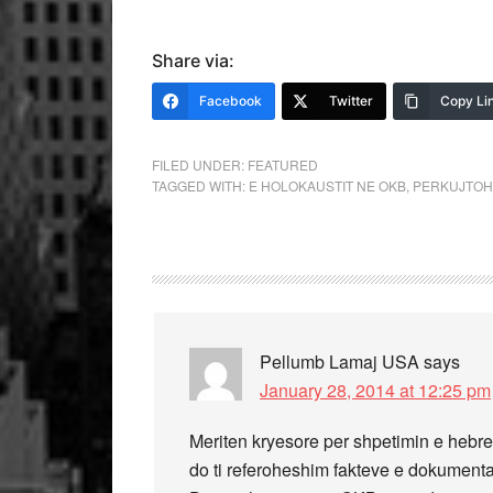
Share via:
Facebook
Twitter
Copy Li
FILED UNDER:
FEATURED
TAGGED WITH:
E HOLOKAUSTIT NE OKB
,
PERKUJTOH
Pellumb Lamaj USA
says
January 28, 2014 at 12:25 pm
Meriten kryesore per shpetimin e hebre
do ti referoheshim fakteve e dokumentav