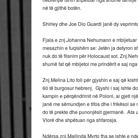
në të gjithë botën.
Shirley dhe Joe Dio Guardi janë dy veprimta
Fjala e znj.Johanna Nehumann e mbijetuar e
mesazhin e fuqishëm se: Jetën ja detyron s
nuk do të flisnim për Holocaust sot. Znj.
shumë fat që mbijetoi me prindërit e saj nga 
Znj.Melina Lito foli për gjyshin e saj që kis
60 të burgosur hebrenj. Gjyshi i saj ishte do
kampin e përqëndrimit në Poloni, ai gjeti një 
janë me sëmundjen e tifos dhe i frikësoi se 
do të prekte dhe punonjësit gjermanë. Ata u
Vlorë dhe shpëtuan nga shfarosja.
Ndërsa znj.Majlinda Myrto tha se ishte e nde