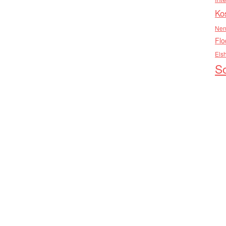
Ko
Nen
Flo
Els
So