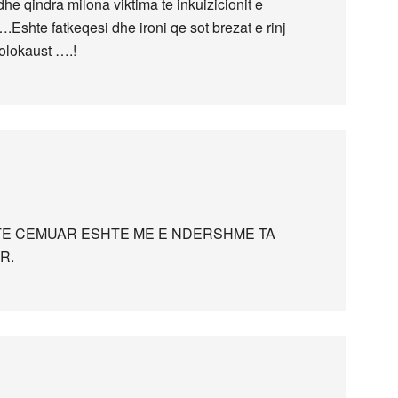
he qindra milona viktima te inkuizicionit e
Eshte fatkeqesi dhe ironi qe sot brezat e rinj
olokaust ….!
 TE CEMUAR ESHTE ME E NDERSHME TA
R.