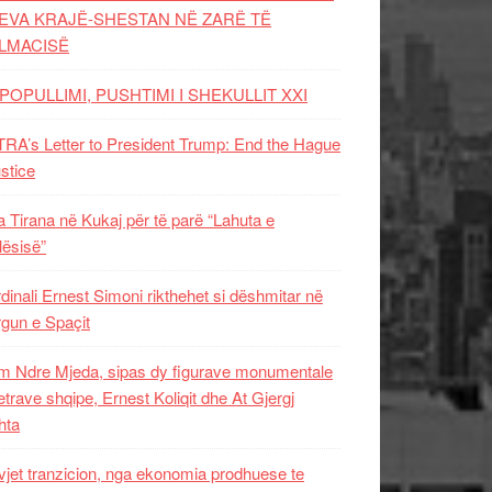
EVA KRAJË-SHESTAN NË ZARË TË
LMACISË
POPULLIMI, PUSHTIMI I SHEKULLIT XXI
RA’s Letter to President Trump: End the Hague
ustice
 Tirana në Kukaj për të parë “Lahuta e
ësisë”
dinali Ernest Simoni rikthehet si dëshmitar në
gun e Spaçit
 Ndre Mjeda, sipas dy figurave monumentale
letrave shqipe, Ernest Koliqit dhe At Gjergj
hta
vjet tranzicion, nga ekonomia prodhuese te