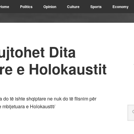
Home
Politics
Opinion
Culture
Sports
Economy
jtohet Dita
e e Holokaustit
do të ishte shqiptare ne nuk do të flisnim për
mbijetuara e Holokaustit/