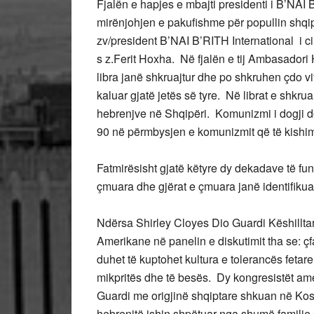
Fjalën e hapjes e mbajti presidenti i B’NAI 
mirënjohjen e pakufishme për popullin shqip
zv/president B’NAI B’RITH International i c
s z.Ferit Hoxha. Në fjalën e tij Ambasadori
libra janë shkruajtur dhe po shkruhen çdo v
kaluar gjatë jetës së tyre. Në librat e shkru
hebrenjve në Shqipëri. Komunizmi i dogji do
90 në përmbysjen e komunizmit që të kishim
Fatmirësisht gjatë këtyre dy dekadave të fun
çmuara dhe gjërat e çmuara janë identifikuar
Ndërsa Shirley Cloyes Dio Guardi Këshilltar
Amerikane në panelin e diskutimit tha se: çf
duhet të kuptohet kultura e tolerancës fetar
mikpritës dhe të besës. Dy kongresistët am
Guardi me origjinë shqiptare shkuan në Koso
hebrenjtë ishin shpëtuar nga shumë familje s