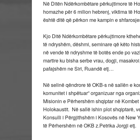
Në Ditën Ndërkombëtare përkujtimore të Ho
homazhe për 6 milion hebrenj, viktima të Ho
është ditë që përkon me kampin e shfarosjes 
Kjo Ditë Ndërkombëtare përkujtimore kthehet
të ndryshëm, dëshmi, seminare që këto histo
në vende të ndryshme të botës ende po vazh
martire ku bisha serbe vrau, dogji, masakroi
pafajshëm ne Siri, Ruandë etj…
Në selinë qëndrore të OKB-s në sallën e ko
komunitet i shpëtuar” organizuar nga orga
Misionin e Përhershëm shqiptar në Kombet 
Holokaustit. Në sallë ishin plot shqiptarë, ve
Konsulli i Përgjithshëm i Kosovës në New 
të Përhershëm në OKB z.Petrika Jorgji etj.