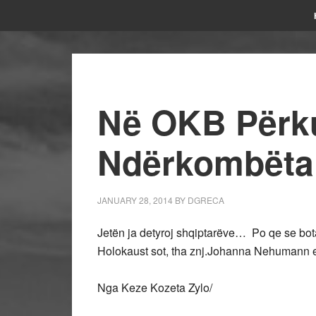
Në OKB Përku
Ndërkombëtar
JANUARY 28, 2014
BY
DGRECA
Jetën ja detyroj shqiptarëve… Po qe se bota 
Holokaust sot, tha znj.Johanna Nehumann e 
Nga Keze Kozeta Zylo/