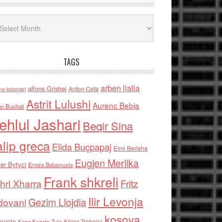
iv
TAGS
arben llalla
alfons Grishaj
Anton Cefa
no kolonjari
Astrit Lulushi
Aurenc Bebja
an Bushati
ehlul Jashari
Beqir Sina
alip greca
Elida Buçpapaj
Elmi Berisha
Eugjen Merlika
er Bytyci
Ermira Babamusta
Frank shkreli
hri Xharra
Fritz
Ilir Levonja
Gezim Llojdia
dovani
kosova
rviste
Kolec Traboini
Keze Kozeta Zylo