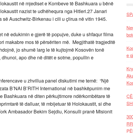
lokaustit në mjediset e Kombeve të Bashkuara u bënë
lokaustit nazist te udhëhequra nga Hitleri.27 Janari
SP
së Auschwitz-Birkenau i cili u çlirua në vitin 1945.
New
 në edukimin e gjerë të popujve, duke u shfaqur filma
bot
ri makabre mos të përsëriten më. Megjithatë tragjeditë
Kod
dojnë, jo shumë larg le të kujtojmë Kosovën tonë
e g
, dhunoi, apo dhe në ditët e sotme, popullin e
Kry
Aka
nferencave u zhvillua panel diskutimi me temë: “Një
Ko
nizata B’NAI B’RITH International në bashkëpunim me
e Bashkuara në diten përkujtimore ndërkombëtare të
ÇË
SH
primtarë të dalluar, të mbijetuar të Holokaustit, si dhe
York Ambasador Bekim Sejdiu, Konsulli pranë Misionit
30
RR
PË