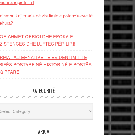
nomia e përfitimit
dihmon krijimtaria në zbulimin e potencialeve të
ehura?
OF. AHMET QERIQI DHE EPOKA E
ZISTENCЁS DHE LUFTЁS PЁR LIRI!
RMAT ALTERNATIVE TË EVIDENTIMIT TË
RIFËS POSTARE NË HISTORINË E POSTËS
QIPTARE
KATEGORITË
egoritë
ARKIV