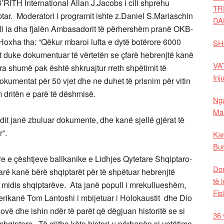
B’RITH International Allan J.Jacobs i cili shprehu
TR
tar. Moderatori i programit ishte z.Daniel S.Mariaschin
DA
ili ia dha fjalën Ambasadorit të përhershëm pranë OKB-
 Hoxha tha: “Qëkur mbaroi lufta e dytë botërore 6000
SH
it duke dokumentuar të vërtetën se çfarë hebrenjtë kanë
VAT
ara shumë pak është shkruajtur rreth shpëtimit të
Inj
kumentat për 50 vjet dhe ne duhet të prisnim për vitin
 dritën e parë të dëshmisë.
Nga
Mal
dit janë zbuluar dokumente, dhe kanë sjellë gjërat të
”.
Kar
Bur
e e çështjeve ballkanike e Lidhjes Qytetare Shqiptaro-
Dom
arë kanë bërë shqiptarët për të shpëtuar hebrenjtë
të 
e midis shqiptarëve. Ata janë popull i mrekullueshëm,
Fis
erikanë Tom Lantoshi i mbijetuar i Holokaustit dhe Dio
vë dhe ishin ndër të parët që dëgjuan historitë se si
36 
hqiptare. Të gjitha këto histori u përhapën si vetëtima