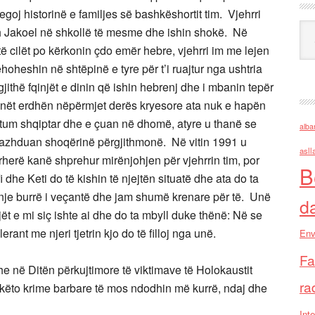
regoj historinë e familjes së bashkëshortit tim. Vjehrri
Ark
ph Jakoel në shkollë të mesme dhe ishin shokë. Në
të cilët po kërkonin çdo emër hebre, vjehrri im me lejen
rehoheshin në shtëpinë e tyre për t’i ruajtur nga ushtria
jithë fqinjët e dinin që ishin hebrenj dhe i mbanin tepër
rmanët erdhën nëpërmjet derës kryesore ata nuk e hapën
tum shqiptar dhe e çuan në dhomë, atyre u thanë se
alba
e vazhduan shoqërinë përgjithmonë. Në vitin 1991 u
asll
rherë kanë shprehur mirënjohjen për vjehrrin tim, por
B
dhe Keti do të kishin të njejtën situatë dhe ata do ta
 nje burrë i veçantë dhe jam shumë krenare për të. Unë
d
jët e mi siç ishte ai dhe do ta mbyll duke thënë: Në se
ant me njeri tjetrin kjo do të filloj nga unë.
Env
Fa
e në Ditën përkujtimore të viktimave të Holokaustit
ra
 këto krime barbare të mos ndodhin më kurrë, ndaj dhe
Inte