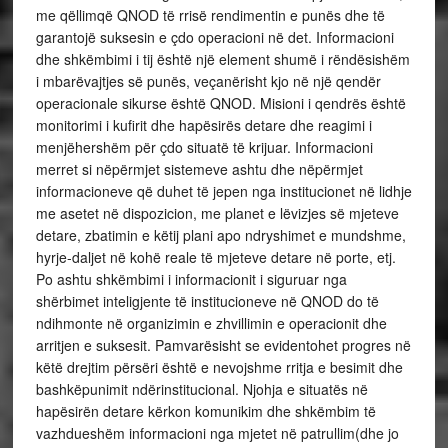
me qëllimqë QNOD të rrisë rendimentin e punës dhe të
garantojë suksesin e çdo operacioni në det. Informacioni
dhe shkëmbimi i tij është një element shumë i rëndësishëm
i mbarëvajtjes së punës, veçanërisht kjo në një qendër
operacionale sikurse është QNOD. Misioni i qendrës është
monitorimi i kufirit dhe hapësirës detare dhe reagimi i
menjëhershëm për çdo situatë të krijuar. Informacioni
merret si nëpërmjet sistemeve ashtu dhe nëpërmjet
informacioneve që duhet të jepen nga institucionet në lidhje
me asetet në dispozicion, me planet e lëvizjes së mjeteve
detare, zbatimin e këtij plani apo ndryshimet e mundshme,
hyrje-daljet në kohë reale të mjeteve detare në porte, etj.
Po ashtu shkëmbimi i informacionit i siguruar nga
shërbimet inteligjente të institucioneve në QNOD do të
ndihmonte në organizimin e zhvillimin e operacionit dhe
arritjen e suksesit. Pamvarësisht se evidentohet progres në
këtë drejtim përsëri është e nevojshme rritja e besimit dhe
bashkëpunimit ndërinstitucional. Njohja e situatës në
hapësirën detare kërkon komunikim dhe shkëmbim të
vazhdueshëm informacioni nga mjetet në patrullim(dhe jo