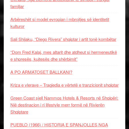
familjar
Arbëreshët si model evropian i mbrojtjes së identitetit
kulturor
Sali Shijaku, “Diego Rivera” shqiptar i artit tonë kombëtar
“Dom Fred Kalaj, mes altarit dhe atdheut si hermeneutikë
e shpresës, kujtesës dhe shërbimit”
A PO ARMATOSET BALLKANI?
Kriza e vlerave – Tragjedia e vërtetë e tranzicionit shqiptar
Green Coast sjell Nammos Hotels & Resorts në Shqipëri:
Një destinacion i ri lifestyle merr formë në Rivierën
Shqiptare
PUEBLO (1966) / HISTORIA E SPANJOLLES NGA