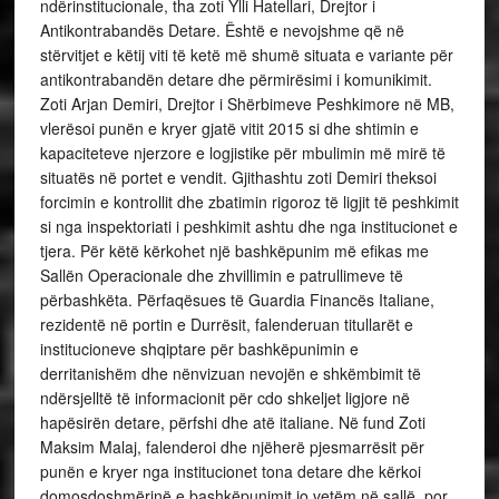
ndërinstitucionale, tha zoti Ylli Hatellari, Drejtor i
Antikontrabandës Detare. Është e nevojshme që në
stërvitjet e këtij viti të ketë më shumë situata e variante për
antikontrabandën detare dhe përmirësimi i komunikimit.
Zoti Arjan Demiri, Drejtor i Shërbimeve Peshkimore në MB,
vlerësoi punën e kryer gjatë vitit 2015 si dhe shtimin e
kapaciteteve njerzore e logjistike për mbulimin më mirë të
situatës në portet e vendit. Gjithashtu zoti Demiri theksoi
forcimin e kontrollit dhe zbatimin rigoroz të ligjit të peshkimit
si nga inspektoriati i peshkimit ashtu dhe nga institucionet e
tjera. Për këtë kërkohet një bashkëpunim më efikas me
Sallën Operacionale dhe zhvillimin e patrullimeve të
përbashkëta. Përfaqësues të Guardia Financës Italiane,
rezidentë në portin e Durrësit, falenderuan titullarët e
institucioneve shqiptare për bashkëpunimin e
derritanishëm dhe nënvizuan nevojën e shkëmbimit të
ndërsjelltë të informacionit për cdo shkeljet ligjore në
hapësirën detare, përfshi dhe atë italiane. Në fund Zoti
Maksim Malaj, falenderoi dhe njëherë pjesmarrësit për
punën e kryer nga institucionet tona detare dhe kërkoi
domosdoshmërinë e bashkëpunimit jo vetëm në sallë, por