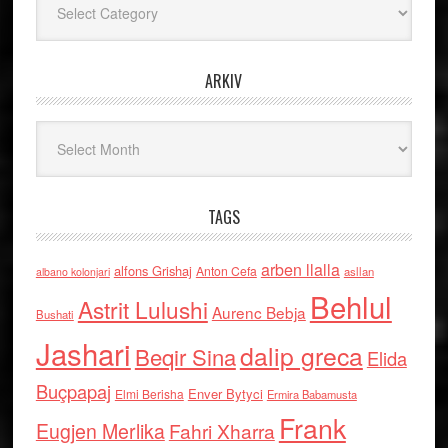
ARKIV
Arkiv
TAGS
arben llalla
alfons Grishaj
Anton Cefa
asllan
albano kolonjari
Behlul
Astrit Lulushi
Aurenc Bebja
Bushati
Jashari
dalip greca
Beqir Sina
Elida
Buçpapaj
Enver Bytyci
Elmi Berisha
Ermira Babamusta
Frank
Eugjen Merlika
Fahri Xharra