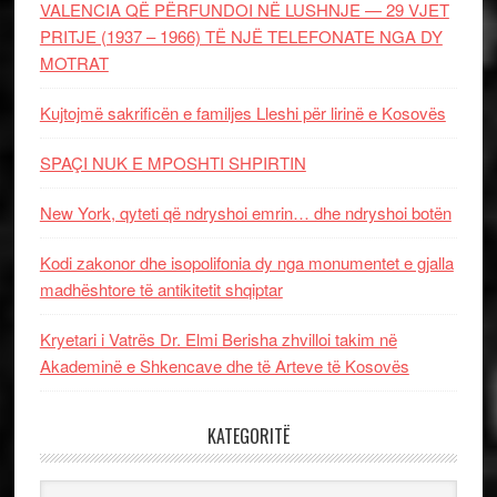
VALENCIA QË PËRFUNDOI NË LUSHNJE — 29 VJET
PRITJE (1937 – 1966) TË NJË TELEFONATE NGA DY
MOTRAT
Kujtojmë sakrificën e familjes Lleshi për lirinë e Kosovës
SPAÇI NUK E MPOSHTI SHPIRTIN
New York, qyteti që ndryshoi emrin… dhe ndryshoi botën
Kodi zakonor dhe isopolifonia dy nga monumentet e gjalla
madhështore të antikitetit shqiptar
Kryetari i Vatrës Dr. Elmi Berisha zhvilloi takim në
Akademinë e Shkencave dhe të Arteve të Kosovës
KATEGORITË
Kategoritë