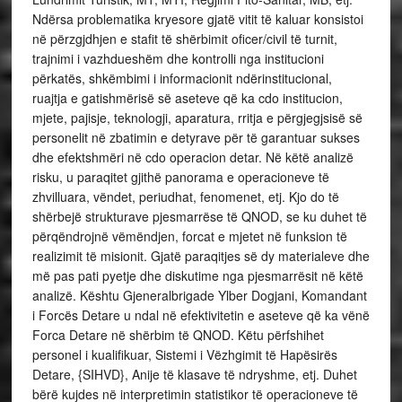
Ndërsa problematika kryesore gjatë vitit të kaluar konsistoi
në përzgjdhjen e stafit të shërbimit oficer/civil të turnit,
trajnimi i vazhdueshëm dhe kontrolli nga institucioni
përkatës, shkëmbimi i informacionit ndërinstitucional,
ruajtja e gatishmërisë së aseteve që ka cdo institucion,
mjete, pajisje, teknologji, aparatura, rritja e përgjegjsisë së
personelit në zbatimin e detyrave për të garantuar sukses
dhe efektshmëri në cdo operacion detar. Në këtë analizë
risku, u paraqitet gjithë panorama e operacioneve të
zhvilluara, vëndet, periudhat, fenomenet, etj. Kjo do të
shërbejë strukturave pjesmarrëse të QNOD, se ku duhet të
përqëndrojnë vëmëndjen, forcat e mjetet në funksion të
realizimit të misionit. Gjatë paraqitjes së dy materialeve dhe
më pas pati pyetje dhe diskutime nga pjesmarrësit në këtë
analizë. Kështu Gjeneralbrigade Ylber Dogjani, Komandant
i Forcës Detare u ndal në efektivitetin e aseteve që ka vënë
Forca Detare në shërbim të QNOD. Këtu përfshihet
personel i kualifikuar, Sistemi i Vëzhgimit të Hapësirës
Detare, {SIHVD}, Anije të klasave të ndryshme, etj. Duhet
bërë kujdes në interpretimin statistikor të operacioneve të