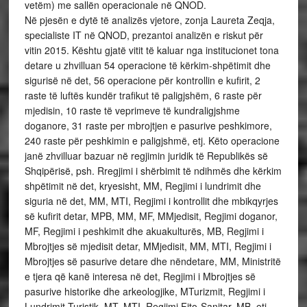
vetëm) me sallën operacionale në QNOD.
Në pjesën e dytë të analizës vjetore, zonja Laureta Zeqja,
specialiste IT në QNOD, prezantoi analizën e riskut për
vitin 2015. Kështu gjatë vitit të kaluar nga institucionet tona
detare u zhvilluan 54 operacione të kërkim-shpëtimit dhe
sigurisë në det, 56 operacione për kontrollin e kufirit, 2
raste të luftës kundër trafikut të paligjshëm, 6 raste për
mjedisin, 10 raste të veprimeve të kundraligjshme
doganore, 31 raste per mbrojtjen e pasurive peshkimore,
240 raste për peshkimin e paligjshmë, etj. Këto operacione
janë zhvilluar bazuar në regjimin juridik të Republikës së
Shqipërisë, psh. Rregjimi i shërbimit të ndihmës dhe kërkim
shpëtimit në det, kryesisht, MM, Regjimi i lundrimit dhe
siguria në det, MM, MTI, Regjimi i kontrollit dhe mbikqyrjes
së kufirit detar, MPB, MM, MF, MMjedisit, Regjimi doganor,
MF, Regjimi i peshkimit dhe akuakulturës, MB, Regjimi i
Mbrojtjes së mjedisit detar, MMjedisit, MM, MTI, Regjimi i
Mbrojtjes së pasurive detare dhe nëndetare, MM, Ministritë
e tjera që kanë interesa në det, Regjimi i Mbrojtjes së
pasurive historike dhe arkeologjike, MTurizmit, Regjimi i
Lundrimit Turistik, MT, MTI, Regjimi Fito-Sanitar, MB, etj.