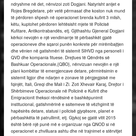
ndryshme në det, nënvizoi zoti Dogjani. Natyrisht anijet e
Rojes Bregdetare, për vetë përmasat dhe koston nuk mund
të përdoren shpesh në operacionet brenda kufirit 3 milsh,
këtu, kuptohet përdoren lehtësisht mjete të Policisë
Kufitare, Antikontrabandës, etj. Gjithashtu Gjeneral Dogjani
kërkoi nevojën e një vendimarrje të përbashkët gjatë
operacioneve dhe sqaroi punën konkrete për mirëmbajtjen
dhe vënien në gatishmëri të sistemit SIHVD nga personeli i
QVD dhe kompania fituese. Drejtues të Qëndrës së
Bashkuar Operacionale,{QBO}, nënvizuan nevojën e një
plani kombëtar të emergjencave detare, përmirësimin e
sistemit ligjor dhe ndarjen e zonave të përgjegjsisë me
fqinjët, Itali, Greqi dhe Mali i Zi. Zoti Xhevair Karaj, Drejtor i
Shërbimeve Operacionale në Policinë e Kufirit dhe
Emigracionit theksoi rëndësinë e bashkëpunimit
institucional, gatishmërinë e ssitemeve të vëzhgimit të
hapësirës detare, statusi i policisë gjyqësore, planet e
përbashkëta të patrullimit, etj. Gjykoj se gjatë vitit 2015
është bërë një punë më e organizuar nga QNOD si në
operacionet e zhvilluara ashtu dhe në trajnimet e stërvitjet