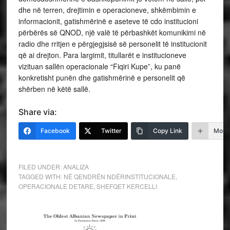
dhe në terren, drejtimin e operacioneve, shkëmbimin e
informacionit, gatishmërinë e aseteve të cdo institucioni
përbërës së QNOD, një valë të përbashkët komunikimi në
radio dhe rritjen e përgjegjsisë së personelit të institucionit
që ai drejton. Para largimit, titullarët e institucioneve
vizituan sallën operacionale “Fiqiri Kupe”, ku panë
konkretisht punën dhe gatishmërinë e personelit që
shërben në këtë sallë.
Share via:
Facebook
Twitter
Copy Link
More
FILED UNDER:
ANALIZA
TAGGED WITH:
NË QENDRËN NDËRINSTITUCIONALE
,
OPERACIONALE DETARE
,
SHEFQET KERCELLI