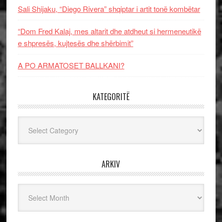
Sali Shijaku, “Diego Rivera” shqiptar i artit tonë kombëtar
“Dom Fred Kalaj, mes altarit dhe atdheut si hermeneutikë
e shpresës, kujtesës dhe shërbimit”
A PO ARMATOSET BALLKANI?
KATEGORITË
Kategoritë
ARKIV
Arkiv