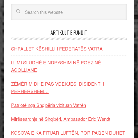
ARTIKUJT E FUNDIT
SHPALLET KËSHILLI I FEDERATËS VATRA
LUMI SI UDHË E NDRYSHIM NË POEZINË
AGOLLIANE
ZËMËRIM DHE PAS VDEKJES! DISIDENTI I
PËRHERSHËM…
Patriotë nga Shqipëria vizituan Vatrën
Mirëseardhje në Shqipëri, Ambasador Eric Wendt
KOSOVA E KA FITUAR LUFTËN, POR PAQEN DUHET