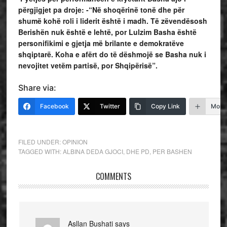
përgjigjet pa droje: -“Në shoqërinë tonë dhe për
shumë kohë roli i liderit është i madh. Të zëvendësosh
Berishën nuk është e lehtë, por Lulzim Basha është
personifikimi e gjetja më brilante e demokratëve
shqiptarë. Koha e afërt do të dëshmojë se Basha nuk i
nevojitet vetëm partisë, por Shqipërisë”.
Share via:
Facebook
Twitter
Copy Link
More
FILED UNDER:
OPINION
TAGGED WITH:
ALBINA DEDA GJOCI
,
DHE PD
,
PER BASHEN
COMMENTS
Asllan Bushati
says