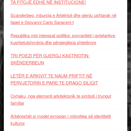
TA FITOJË EDHE NË INSTITUCIONE!
Scanderbeg, mburoja e Arbërisë dhe gjeniu ushtarak në
faqet e Giovanni Carlo Saraceni-t
Republika mbi interesat politike: sovraniteti i qytetarëve,
kushtetutshmëria dhe përgjegjësia shtetërore
TRI POEZI PËR GJERGJ KASTRIOTIN-
SKËNDERBEUN
LETËR E ARKIVIT TE NAUM PRIFTIT NË
PERVJETORIN E PARE TE DRAGO SILIQIT
Oxhaku, nga elementi arkitektonik te simboli i trungut
familjar
Arbëreshët si model evropian i mbrojtjes së identitetit
kulturor