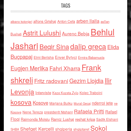
TAGS
arben llalla
alfons Grishaj
Anton Cefa
asllan
albano kolonjari
Behlul
Astrit Lulushi
Aurenc Bebja
Bushati
Jashari
dalip greca
Beqir Sina
Elida
Buçpapaj
Enver Bytyci
Elmi Berisha
Ermira Babamusta
Frank
Eugjen Merlika
Fahri Xharra
shkreli
Ilir
Gezim Llojdia
Fritz radovani
Levonja
Interviste
Kolec Traboini
Keze Kozeta Zylo
kosova
Kosove
nderroi jete
Marjana Bulku
ne
Murat Gecaj
Rafaela Prifti
Rafael
Nene Tereza
Kosove
presidenti Nishani
Floqi
Raimonda Moisiu
Ramiz Lushaj
reshat kripa
Sadik Elshani
Sokol
Shefqet Kercelli
shqiperia
shqiptaret
SHBA