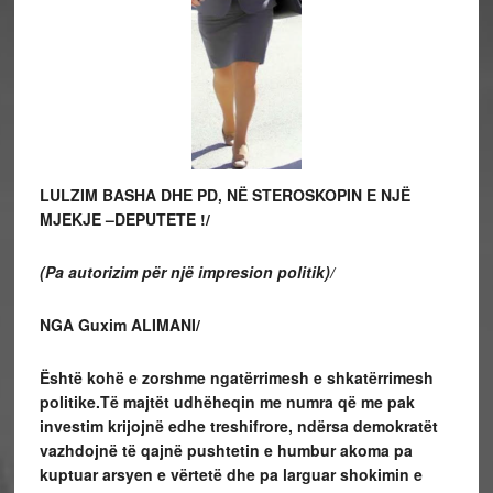
LULZIM BASHA DHE PD,
NË STEROSKOPIN E NJË
MJEKJE –DEPUTETE !/
(Pa autorizim për një impresion politik)/
NGA Guxim ALIMANI/
Është kohë e zorshme ngatërrimesh e shkatërrimesh
politike.Të majtët udhëheqin me numra që me pak
investim krijojnë edhe treshifrore, ndërsa demokratët
vazhdojnë të qajnë pushtetin e humbur akoma pa
kuptuar arsyen e vërtetë dhe pa larguar shokimin e