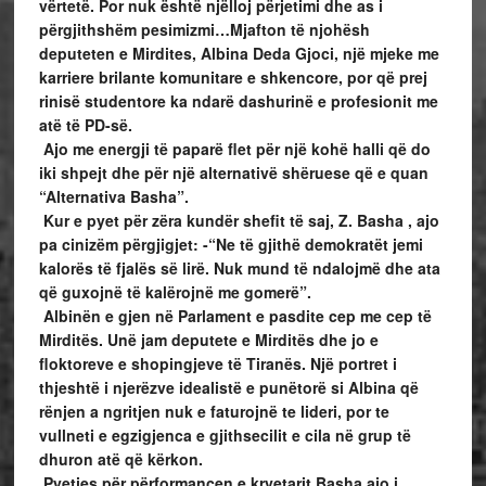
vërtetë. Por nuk është njëlloj përjetimi dhe as i
përgjithshëm pesimizmi…Mjafton të njohësh
deputeten e Mirdites, Albina Deda Gjoci, një mjeke me
karriere brilante komunitare e shkencore, por që prej
rinisë studentore ka ndarë dashurinë e profesionit me
atë të PD-së.
Ajo me energji të paparë flet për një kohë halli që do
iki shpejt dhe për një alternativë shëruese që e quan
“Alternativa Basha”.
Kur e pyet për zëra kundër shefit të saj, Z. Basha , ajo
pa cinizëm përgjigjet: -“Ne të gjithë demokratët jemi
kalorës të fjalës së lirë. Nuk mund të ndalojmë dhe ata
që guxojnë të kalërojnë me gomerë”.
Albinën e gjen në Parlament e pasdite cep me cep të
Mirditës. Unë jam deputete e Mirditës dhe jo e
floktoreve e shopingjeve të Tiranës. Një portret i
thjeshtë i njerëzve idealistë e punëtorë si Albina që
rënjen a ngritjen nuk e faturojnë te lideri, por te
vullneti e egzigjenca e gjithsecilit e cila në grup të
dhuron atë që kërkon.
Pyetjes për përformancen e kryetarit Basha ajo i