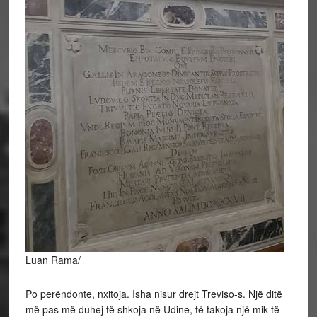
Luan Rama/
Po perëndonte, nxitoja. Isha nisur drejt Treviso-s. Një ditë
më pas më duhej të shkoja në Udine, të takoja një mik të