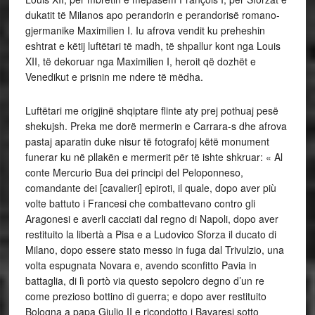
dukatit të Milanos apo perandorin e perandorisë romano-
gjermanike Maximilien I. Iu afrova vendit ku preheshin
eshtrat e këtij luftëtari të madh, të shpallur kont nga Louis
XII, të dekoruar nga Maximilien I, heroit që dozhët e
Venedikut e prisnin me ndere të mëdha.
Luftëtari me origjinë shqiptare flinte aty prej pothuaj pesë
shekujsh. Preka me dorë mermerin e Carrara-s dhe afrova
pastaj aparatin duke nisur të fotografoj këtë monument
funerar ku në pllakën e mermerit për të ishte shkruar: « Al
conte Mercurio Bua dei principi del Peloponneso,
comandante dei [cavalieri] epiroti, il quale, dopo aver più
volte battuto i Francesi che combattevano contro gli
Aragonesi e averli cacciati dal regno di Napoli, dopo aver
restituito la libertà a Pisa e a Ludovico Sforza il ducato di
Milano, dopo essere stato messo in fuga dal Trivulzio, una
volta espugnata Novara e, avendo sconfitto Pavia in
battaglia, di lì portò via questo sepolcro degno d’un re
come prezioso bottino di guerra; e dopo aver restituito
Bologna a papa Giulio II e ricondotto i Bavaresi sotto