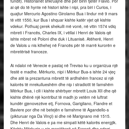
fundit). Historianët shkruajnë dhe për birin tjetër Flavio. Por
ai që do të hynte në histori ishte i nipi, pra biri i Curios, i
quajtur Mercurio Agostino Girolamo Bua i lindur më 9 mars
të vitit 1550, kur Bua i shquar kishte katër vjet që kishte
vdekur. Pothuaj çerek shekulli më vonë, në vitin 1574 vdiq
mbreti i Francës, Charles IX, i vëllai i Henri de Valois që
ishte mbret në Poloni dhe duk i Lituanisë. Atëherë, Henri
de Valois u nis kthehej në Francës për të marrë kurorën e
mbretërisë franceze.
Ai ndaloi në Venecie e pastaj në Treviso ku u organizua një
festë e madhe. Mërkurio, nipi i Mërkur Bua-s ishte 24 vjeç
dhe atë ia prezantuna mbretit të ardhshëm francez si një
kalorës të mrekullueshëm dhe nip i stradiotit të famshëm
Mërkur Bua, i cili i kishte shërbyer mbretit Louis XII dhe që
kishte dhënë një kontribut të madh jo vetëm në luftrat
kundër gjenovezëve etj, Fornova, Garigliano, Flandre et
Baviere por dhe në betejën e famshme të Agandello-s
(pikturuar nga Da Vinçi) si dhe në Marignano më 1515.
Dhe Henri de Valois e pa me simpati këtë kalorës energjik.
Kështu Mërkurio u nis menjëherë në Francë dhe ndoqi