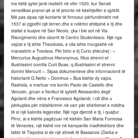
me këtë qytet janë realisht në vitin 1520, kur Senati
venedikas pranoi që ai të jetonte në kështjellën e qytetit.
Më pas sipas një kontarte të firmosur përfundimisht më
1537 ai zgjodhi një terren dhe e ndërtoi shtëpinë e tij dhe
stallat e kuajve në San Nicolo, çka i bie sot në Via
Risorgimento dhe oborrit të Centro Studentesco. Një nga
vajzat e tij ishte Theodosia, e cila ishte murgeshë në
manastirin e Trevisos. Për birin e tij Curio shkruhej : «
Mercurius Augustinus Hieronymus, filius strenni et
illustrissimi comitis Curii Buae, q.illustrissimi et strenni
domini Mercurii ». Sipas dokumenteve dhe informacionit të
historianit G.Netto « Dominus » Bua kishte dy vajza,
Rashela, e martuar me kontin Paolo de Castello dhe
Venusin, gruan e fisnikut të qytetit Alessandro degli
Agolanti dhe nëna e Francesco Agolandi, i cili dhe u
përkujdes për mbishkrimin në varr për shërbimet e mëdha
të si një kalorës legjendar. Një nga djemtë e tij, i quajtur
Pirro, ai e kishte pagëzuar në kishën San Maria Formosa
të Venecies, një kishë me në kampanile madhështore dhe
tablo të Tiepolos si de një afresk të Bassanos (Darka e