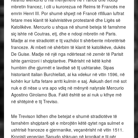
mbretin francez, i cili u kurorezua në Reims të Francës me
emrin Henri III. Por shumë shpejt në Francë rifilluan luftrat
fetare mes klanit të kalvinistëve protestanë dhe Ligës së
Katolikëve. Mercurio u shqua në shumë beteja të famshme
siç ishte në Coutras, etj, dhe e ndoqi mbretin në Paris.
Madje ai me stradiotët e tij vazhdoi ti shërbente mbretërisë
franceze. Ai mbeti në shërbim të klanit të katolikëve, dukës
De Guise. Madje në një nga ndërtesat në zemër të Parisit
ishte garnizoni i shqiptarëve. Pikërisht në këtë kohë
humbim dhe gjurmët e lavdisë së tij ushtarake. Sipas
historianit italian Burchiellati, ai ka vdekur në vitin 1596, në
kohën kur lufta fetare arriti kulmin e saj. Askush deri më sot
nuk e di nëse u vra apo vdiq në mënyrë natyrale Mercurio
Agostino Girolamo Bua. Fakti është se ai nuk u kthye më
në shtëpinë e tij Treviso.
Me Trevison lidhen dhe betejat e shumë stradiotëve të
famshëm shqiptarë që e mbrojtën këtë qytet nga sulmet e
ushtrisë franceze e gjermanike, veçanërisht në vitin 1511.
Kronisti venecian Sanudo shkruan në kronikat e tij për