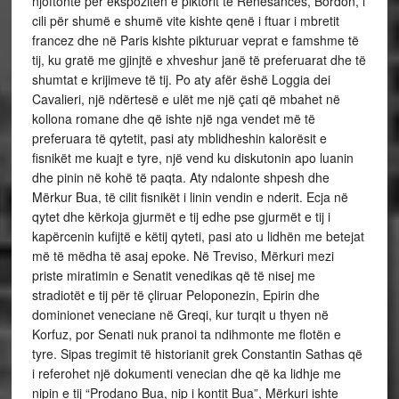
njoftonte për ekspozitën e piktorit të Renesancës, Bordon, i
cili për shumë e shumë vite kishte qenë i ftuar i mbretit
francez dhe në Paris kishte pikturuar veprat e famshme të
tij, ku gratë me gjinjtë e xhveshur janë të preferuarat dhe të
shumtat e krijimeve të tij. Po aty afër ëshë Loggia dei
Cavalieri, një ndërtesë e ulët me një çati që mbahet në
kollona romane dhe që ishte një nga vendet më të
preferuara të qytetit, pasi aty mblidheshin kalorësit e
fisnikët me kuajt e tyre, një vend ku diskutonin apo luanin
dhe pinin në kohë të paqta. Aty ndalonte shpesh dhe
Mërkur Bua, të cilit fisnikët i linin vendin e nderit. Ecja në
qytet dhe kërkoja gjurmët e tij edhe pse gjurmët e tij i
kapërcenin kufijtë e këtij qyteti, pasi ato u lidhën me betejat
më të mëdha të asaj epoke. Në Treviso, Mërkuri mezi
priste miratimin e Senatit venedikas që të nisej me
stradiotët e tij për të çliruar Peloponezin, Epirin dhe
dominionet veneciane në Greqi, kur turqit u thyen në
Korfuz, por Senati nuk pranoi ta ndihmonte me flotën e
tyre. Sipas tregimit të historianit grek Constantin Sathas që
i referohet një dokumenti venecian dhe që ka lidhje me
nipin e tij “Prodano Bua, nip i kontit Bua”, Mërkuri ishte