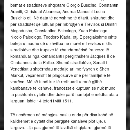
bëmat e stradiotëve shqiptarë Giorgio Busichio, Constantin
Araniti, Christofal Albanese, Andrea Maneshi Lecha
Busichio etj. Në data të ndryshme të ditarit, shkruhet dhe
për stradiotët që luftuan për mbrojtjen e Trevisos si Dimitri
Megadusha, Constantino Paleologo, Zuan Paleologo,
Nicolo Paleologo, Teodoro Klada, etj. E përgjakshme ishte
beteja e madhe që u zhvillua ne muret e Trevisos midis
stradiotëve dhe trupave të xhandarmërisë franceze të
komanduar nga komandanti i përgjithshëm Jacques II de
Chabannes de la Palice. Shumë stradiotëve, Senati i
Venedikut u shpërndau medalje ari me fytyrën e Shën
Markut, veçanërisht të plagosurve dhe për familjet e të
vrarëve. Më së fundi kur të rrethuarit u ranë gjithë
kambanave të kishave, francezët e kuptuan se nuk mund
ta pushtonin qytetin dhe duke parë humbjet e mëdha ata u
larguan. Ishte 14 tetori i vitit 1511.
Të nesërmen në mëngjes, pasi u enda për disa kohë në
kalldrëmet e qytetit dhe përgjatë kanaleve plot ujë, u
largova. Lija pas gjurmë të lavdisë shqiptare, gjurmë të