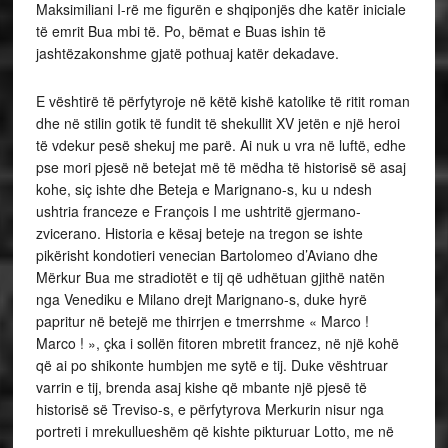
Maksimiliani I-rë me figurën e shqiponjës dhe katër iniciale
të emrit Bua mbi të. Po, bëmat e Buas ishin të
jashtëzakonshme gjatë pothuaj katër dekadave.
E vështirë të përfytyroje në këtë kishë katolike të ritit roman
dhe në stilin gotik të fundit të shekullit XV jetën e një heroi
të vdekur pesë shekuj me parë. Ai nuk u vra në luftë, edhe
pse mori pjesë në betejat më të mëdha të historisë së asaj
kohe, siç ishte dhe Beteja e Marignano-s, ku u ndesh
ushtria franceze e François I me ushtritë gjermano-
zvicerano. Historia e kësaj beteje na tregon se ishte
pikërisht kondotieri venecian Bartolomeo d’Aviano dhe
Mërkur Bua me stradiotët e tij që udhëtuan gjithë natën
nga Venediku e Milano drejt Marignano-s, duke hyrë
papritur në betejë me thirrjen e tmerrshme « Marco !
Marco ! », çka i sollën fitoren mbretit francez, në një kohë
që ai po shikonte humbjen me sytë e tij. Duke vështruar
varrin e tij, brenda asaj kishe që mbante një pjesë të
historisë së Treviso-s, e përfytyrova Merkurin nisur nga
portreti i mrekullueshëm që kishte pikturuar Lotto, me në