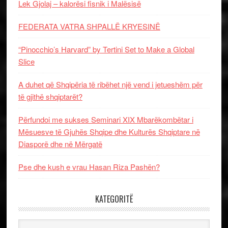
Lek Gjolaj – kalorësi fisnik i Malësisë
FEDERATA VATRA SHPALLË KRYESINË
“Pinocchio’s Harvard” by Tertini Set to Make a Global
Slice
A duhet që Shqipëria të ribëhet një vend i jetueshëm për
të gjithë shqiptarët?
Përfundoi me sukses Seminari XIX Mbarëkombëtar i
Mësuesve të Gjuhës Shqipe dhe Kulturës Shqiptare në
Diasporë dhe në Mërgatë
Pse dhe kush e vrau Hasan Riza Pashën?
KATEGORITË
Kategoritë