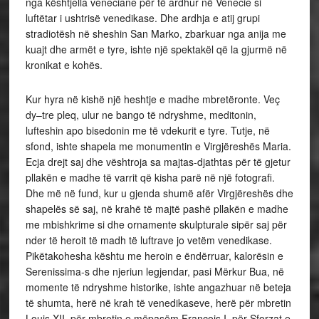
nga kështjella veneciane për të ardhur në Venecie si
luftëtar i ushtrisë venedikase. Dhe ardhja e atij grupi
stradiotësh në sheshin San Marko, zbarkuar nga anija me
kuajt dhe armët e tyre, ishte një spektakël që la gjurmë në
kronikat e kohës.
Kur hyra në kishë një heshtje e madhe mbretëronte. Veç
dy–tre pleq, ulur ne bango të ndryshme, meditonin,
lufteshin apo bisedonin me të vdekurit e tyre. Tutje, në
sfond, ishte shapela me monumentin e Virgjëreshës Maria.
Ecja drejt saj dhe vështroja sa majtas-djathtas për të gjetur
pllakën e madhe të varrit që kisha parë në një fotografi.
Dhe më në fund, kur u gjenda shumë afër Virgjëreshës dhe
shapelës së saj, në krahë të majtë pashë pllakën e madhe
me mbishkrime si dhe ornamente skulpturale sipër saj për
nder të heroit të madh të luftrave jo vetëm venedikase.
Pikëtakohesha kështu me heroin e ëndërruar, kalorësin e
Serenissima-s dhe njeriun legjendar, pasi Mërkur Bua, në
momente të ndryshme historike, ishte angazhuar në beteja
të shumta, herë në krah të venedikaseve, herë për mbretin
Louis XII, për mbretin e mëpasëm François I, për Sforzat e