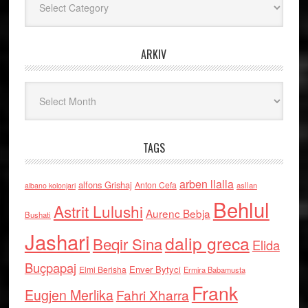
ARKIV
Arkiv
TAGS
arben llalla
alfons Grishaj
Anton Cefa
asllan
albano kolonjari
Behlul
Astrit Lulushi
Aurenc Bebja
Bushati
Jashari
dalip greca
Beqir Sina
Elida
Buçpapaj
Enver Bytyci
Elmi Berisha
Ermira Babamusta
Frank
Eugjen Merlika
Fahri Xharra