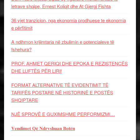
letrave shqipe, Ernest Koliqit dhe At Gjergj Fishta
36 vjet tranzicion, nga ekonomia prodhuese te ekonomia
e përfitimit
A ndihmon krijimtaria në zbulimin e potencialeve të
fshehura?
PROF. AHMET QERIQI DHE EPOKA E REZISTENCЁS
DHE LUFTЁS PЁR LIRI!
FORMAT ALTERNATIVE TË EVIDENTIMIT TË
TARIFËS POSTARE NË HISTORINË E POSTËS
SHQIPTARE
NJË SPROVË E GUXIMSHME PERFORMIZMI…
𝐕𝐞𝐧𝐝𝐢𝐦𝐞𝐭 𝐐𝐞̈ 𝐍𝐝𝐫𝐲𝐬𝐡𝐮𝐚𝐧 𝐁𝐨𝐭𝐞̈𝐧