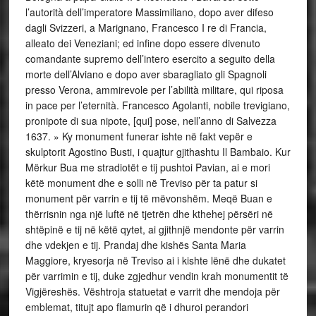
l’autorità dell’imperatore Massimiliano, dopo aver difeso
dagli Svizzeri, a Marignano, Francesco I re di Francia,
alleato dei Veneziani; ed infine dopo essere divenuto
comandante supremo dell’intero esercito a seguito della
morte dell’Alviano e dopo aver sbaragliato gli Spagnoli
presso Verona, ammirevole per l’abilità militare, qui riposa
in pace per l’eternità. Francesco Agolanti, nobile trevigiano,
pronipote di sua nipote, [qui] pose, nell’anno di Salvezza
1637. » Ky monument funerar ishte në fakt vepër e
skulptorit Agostino Busti, i quajtur gjithashtu Il Bambaio. Kur
Mërkur Bua me stradiotët e tij pushtoi Pavian, ai e mori
këtë monument dhe e solli në Treviso për ta patur si
monument për varrin e tij të mëvonshëm. Meqë Buan e
thërrisnin nga një luftë në tjetrën dhe kthehej përsëri në
shtëpinë e tij në këtë qytet, ai gjithnjë mendonte për varrin
dhe vdekjen e tij. Prandaj dhe kishës Santa Maria
Maggiore, kryesorja në Treviso ai i kishte lënë dhe dukatet
për varrimin e tij, duke zgjedhur vendin krah monumentit të
Vigjëreshës. Vështroja statuetat e varrit dhe mendoja për
emblemat, titujt apo flamurin që i dhuroi perandori