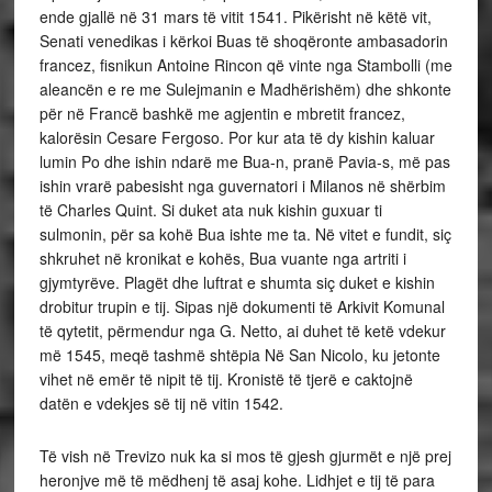
ende gjallë në 31 mars të vitit 1541. Pikërisht në këtë vit,
Senati venedikas i kërkoi Buas të shoqëronte ambasadorin
francez, fisnikun Antoine Rincon që vinte nga Stambolli (me
aleancën e re me Sulejmanin e Madhërishëm) dhe shkonte
për në Francë bashkë me agjentin e mbretit francez,
kalorësin Cesare Fergoso. Por kur ata të dy kishin kaluar
lumin Po dhe ishin ndarë me Bua-n, pranë Pavia-s, më pas
ishin vrarë pabesisht nga guvernatori i Milanos në shërbim
të Charles Quint. Si duket ata nuk kishin guxuar ti
sulmonin, për sa kohë Bua ishte me ta. Në vitet e fundit, siç
shkruhet në kronikat e kohës, Bua vuante nga artriti i
gjymtyrëve. Plagët dhe luftrat e shumta siç duket e kishin
drobitur trupin e tij. Sipas një dokumenti të Arkivit Komunal
të qytetit, përmendur nga G. Netto, ai duhet të ketë vdekur
më 1545, meqë tashmë shtëpia Në San Nicolo, ku jetonte
vihet në emër të nipit të tij. Kronistë të tjerë e caktojnë
datën e vdekjes së tij në vitin 1542.
Të vish në Trevizo nuk ka si mos të gjesh gjurmët e një prej
heronjve më të mëdhenj të asaj kohe. Lidhjet e tij të para