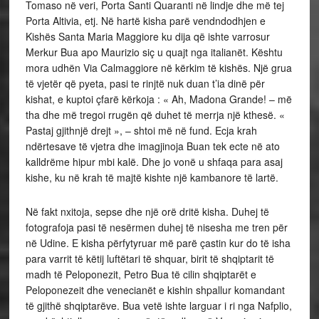
Tomaso në veri, Porta Santi Quaranti në lindje dhe më tej
Porta Altivia, etj. Në hartë kisha parë vendndodhjen e
Kishës Santa Maria Maggiore ku dija që ishte varrosur
Merkur Bua apo Maurizio siç u quajt nga italianët. Kështu
mora udhën Via Calmaggiore në kërkim të kishës. Një grua
të vjetër që pyeta, pasi te rinjtë nuk duan t’ia dinë për
kishat, e kuptoi çfarë kërkoja : « Ah, Madona Grande! – më
tha dhe më tregoi rrugën që duhet të merrja një kthesë. «
Pastaj gjithnjë drejt », – shtoi më në fund. Ecja krah
ndërtesave të vjetra dhe imagjinoja Buan tek ecte në ato
kalldrëme hipur mbi kalë. Dhe jo vonë u shfaqa para asaj
kishe, ku në krah të majtë kishte një kambanore të lartë.
Në fakt nxitoja, sepse dhe një orë dritë kisha. Duhej të
fotografoja pasi të nesërmen duhej të nisesha me tren për
në Udine. E kisha përfytyruar më parë çastin kur do të isha
para varrit të këtij luftëtari të shquar, birit të shqiptarit të
madh të Peloponezit, Petro Bua të cilin shqiptarët e
Peloponezeit dhe venecianët e kishin shpallur komandant
të gjithë shqiptarëve. Bua vetë ishte larguar i ri nga Nafplio,