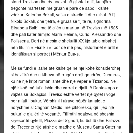
sfond Trevison dhe dy unazat në gishtat e tij, ku njëra
tregonte martesën me gruan e parë që sapo i kishte
vdekur, Katerina Bokali, vajza e stradiotit dhe mikut të tij
Nikolo Bokali, dhe tjetra, e gruas së tij të re, signorina
Elisabeta Balbi, me të cilën u martua në Treviso më 1525
dhe pati katër fëmijë: Maria-Helena, Curio, Alessandro dhe
Polissena. Deri në mesin e shekullit XX kjo tablo mbahej
nën titullin « Fisniku », por që më pas, historianët e artit e
identifikuan si portret i Mërkur Bua-s.
Më së fundi e lashë atë kishë që në një kohë konsiderohej
si bazilikë dhe u ktheva në rrugën drejt qendrës, Duomo-s,
ku në një kript roman ishte dhe një vepër e Tizianos. Në
një kishë më tutje ishin dhe varret e djalit të Dantes apo e
vajzës së Bokaçios. Treviso është vërtet një qytet i vogël
por mjaft i bukur. Vërshimi i ujrave nëpër kanalet e
ndryshme si Cagnan Medio, më piktoresku, që i jep një
bukuri e gjallëri të veçantë. Fillimthi ndalova në sheshin
kryesor të qytetit, Piazza dei Signori, ku është dhe Palazzo
dei Trecento Një afishe e madhe e Museau Santa Caterina