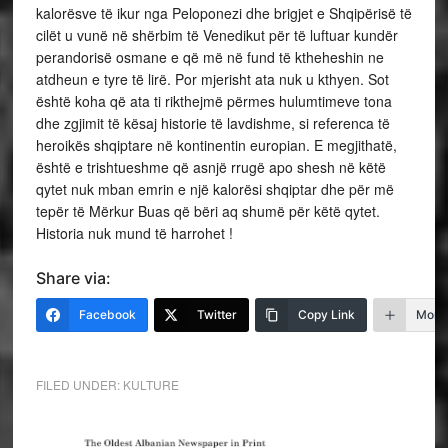
kalorësve të ikur nga Peloponezi dhe brigjet e Shqipërisë të
cilët u vunë në shërbim të Venedikut për të luftuar kundër
perandorisë osmane e që më në fund të ktheheshin ne
atdheun e tyre të lirë. Por mjerisht ata nuk u kthyen. Sot
është koha që ata ti rikthejmë përmes hulumtimeve tona
dhe zgjimit të kësaj historie të lavdishme, si referenca të
heroikës shqiptare në kontinentin europian. E megjithatë,
është e trishtueshme që asnjë rrugë apo shesh në këtë
qytet nuk mban emrin e një kalorësi shqiptar dhe për më
tepër të Mërkur Buas që bëri aq shumë për këtë qytet.
Historia nuk mund të harrohet !
Share via:
Facebook
Twitter
Copy Link
More
FILED UNDER:
KULTURE