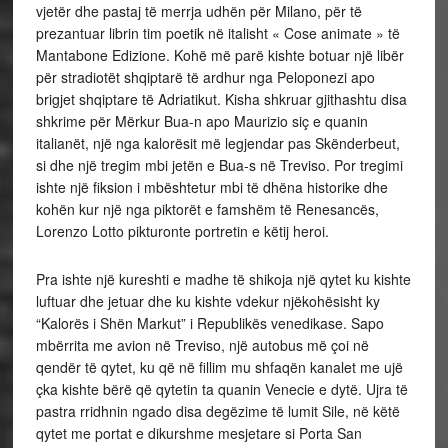
vjetër dhe pastaj të merrja udhën për Milano, për të
prezantuar librin tim poetik në italisht « Cose animate » të
Mantabone Edizione. Kohë më parë kishte botuar një libër
për stradiotët shqiptarë të ardhur nga Peloponezi apo
brigjet shqiptare të Adriatikut. Kisha shkruar gjithashtu disa
shkrime për Mërkur Bua-n apo Maurizio siç e quanin
italianët, një nga kalorësit më legjendar pas Skënderbeut,
si dhe një tregim mbi jetën e Bua-s në Treviso. Por tregimi
ishte një fiksion i mbështetur mbi të dhëna historike dhe
kohën kur një nga piktorët e famshëm të Renesancës,
Lorenzo Lotto pikturonte portretin e këtij heroi.
Pra ishte një kureshti e madhe të shikoja një qytet ku kishte
luftuar dhe jetuar dhe ku kishte vdekur njëkohësisht ky
“Kalorës i Shën Markut” i Republikës venedikase. Sapo
mbërrita me avion në Treviso, një autobus më çoi në
qendër të qytet, ku që në fillim mu shfaqën kanalet me ujë
çka kishte bërë që qytetin ta quanin Venecie e dytë. Ujra të
pastra rridhnin ngado disa degëzime të lumit Sile, në këtë
qytet me portat e dikurshme mesjetare si Porta San