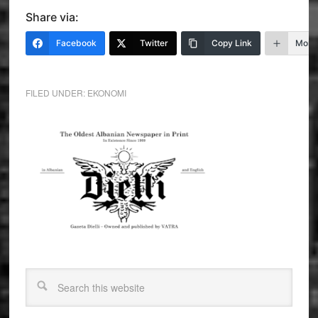
Share via:
Facebook
Twitter
Copy Link
More
FILED UNDER:
EKONOMI