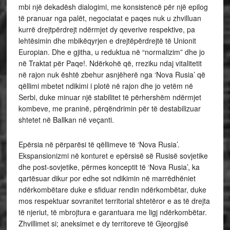
mbi një dekadësh dialogimi, me konsistencë për një epilog
të pranuar nga palët, negociatat e paqes nuk u zhvilluan
kurrë drejtpërdrejt ndërmjet dy qeverive respektive, pa
lehtësimin dhe mbikëqyrjen e drejtëpërdrejtë të Unionit
Europian. Dhe e gjitha, u reduktua në “normalizim” dhe jo
në Traktat për Paqe!. Ndërkohë që, rreziku ndaj vitalitetit
në rajon nuk është zbehur asnjëherë nga ‘Nova Rusia’ që
qëllimi mbetet ndikimi i plotë në rajon dhe jo vetëm në
Serbi, duke minuar një stabilitet të përhershëm ndërmjet
kombeve, me praninë, përqëndrimin për të destabilizuar
shtetet në Ballkan në veçanti.
Epërsia në përparësi të qëllimeve të ‘Nova Rusia’.
Ekspansionizmi në konturet e epërsisë së Rusisë sovjetike
dhe post-sovjetike, përmes konceptit të ‘Nova Rusia’, ka
qartësuar dikur por edhe sot ndikimin në marrëdhëniet
ndërkombëtare duke e sfiduar rendin ndërkombëtar, duke
mos respektuar sovranitet territorial shtetëror e as të drejta
të njeriut, të mbrojtura e garantuara me ligj ndërkombëtar.
Zhvillimet si; aneksimet e dy territoreve të Gjeorgjisë