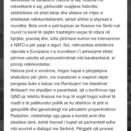
mëvetësinë e saj, përkundër vuajtjeve historike,
vështirësive në shtet-bërje dhe sfidave në rritjen e
shtetësisë ndërkombëtarisht, sërish shihet si shpresë e
mundësi. Bota vonë e pati kuptuar se Kosova me Serbi nuk
mund t’a kenë të njejtën trashëgimi veçse të ndara në
fqinjësi, prandaj dhe, lufta çlirimtare kulmoi me intervenimin
e NATO-s për paqe e siguri. Sot, ndërvarësia shtetërore
rajonale e Europiane n’a mundëson t’i adresojmë sfidat
përmes valutës së pranueshmërisë mbi barabarësinë, si
princip ndërkombëtar.
Historia jonë e vonshme, tregon hapat e përpjekjeve
shekullore për çlirim, me maratonën e vrapimit nëpër
pengesa duke e kaluar me Rambujen! me bisedimet
Ahtisaari! me shpalljen e pavarësisë, që u konfirmua nga
GjND-ja; kështu Kosova me trup të vogël tregoi vullnet të
madh e të palëkundur politik se ku dëshiron të jetë si
gjeopolitik dhe gjeostrategji me përcaktim properëndimor.
Padyshim, mbështetja nga pjesa e kombit amë dhe
aleatëve tanë, është themeli i fuqisë së partneritetit edhe
mbi ecurinë e dialogut me Serbinë. Përgjatë një procesi