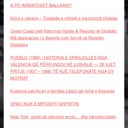
A PO ARMATOSET BALLKANI?
Kriza e vlerave – Tragjedia e vërtetë e tranzicionit shqiptar
Green Coast sjell Nammos Hotels & Resorts në Shqipëri:
Një destinacion i ri lifestyle merr formë në Rivierën
Shqiptare
PUEBLO (1966) / HISTORIA E SPANJOLLES NGA
VALENCIA QË PËRFUNDOI NË LUSHNJE — 29 VJET
PRITJE (1937 – 1966) TË NJË TELEFONATE NGA DY
MOTRAT
Kujtojmë sakrificën e familjes Lleshi për lirinë e Kosovës
SPAÇI NUK E MPOSHTI SHPIRTIN
New York, qyteti që ndryshoi emrin… dhe ndryshoi botën