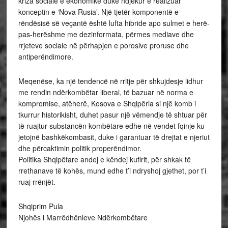
kriza sociale e ekonomike duke ndjekur e realizuar
konceptin e ‘Nova Rusia’. Një tjetër komponentë e
rëndësisë së veçantë është lufta hibride apo sulmet e herë-
pas-herëshme me dezinformata, përmes mediave dhe
rrjeteve sociale në përhapjen e porosive proruse dhe
antiperëndimore.
Meqenëse, ka një tendencë në rritje për shkujdesje lidhur
me rendin ndërkombëtar liberal, të bazuar në norma e
kompromise, atëherë, Kosova e Shqipëria si një komb i
tkurrur historikisht, duhet pasur një vëmendje të shtuar për
të ruajtur substancën kombëtare edhe në vendet fqinje ku
jetojnë bashkëkombasit, duke i garantuar të drejtat e njeriut
dhe përcaktimin politik properëndimor.
Politika Shqipëtare andej e këndej kufirit, për shkak të
rrethanave të kohës, mund edhe t’i ndryshoj gjethet, por t’i
ruaj rrënjët.
Shqiprim Pula
Njohës i Marrëdhënieve Ndërkombëtare