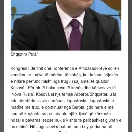
Shqiprim Pula/
Kongresi i Berlinit dhe Konferenca e Ambasadorëve sollën
vendimet e fuqive të mëdha, të kohës, kur krijuan krijesën
e ndarë përfundimisht nga trugu i saj amë, të quajtur
Kosovë!. Për hir të balanceve të kohës dhe kërkesave të
‘Nova Rusia’, Kosova si një fëmijë Arbëror/Shqipëtar, u la,
tek mbretëria sllave e mëpas Jugosllavia. Jugosllavia, e
madhe me trup, e dominuar nga Serbia, çdo herë e më
shumë kuptonte se po mbante një krijesë që kërkonte
ndasi e pavarësi sepse nuk e kishte të përbashkët gjuhën e
as etninë. Në Jugosllavi mbahen mend dy periudha në