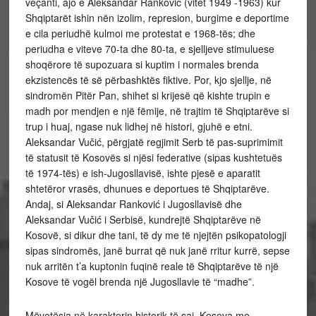
veçanti, ajo e Aleksandar Ranković (vitet 1949 -1963) kur
Shqiptarët ishin nën izolim, represion, burgime e deportime
e cila periudhë kulmoi me protestat e 1968-tës; dhe
periudha e viteve 70-ta dhe 80-ta, e sjelljeve stimuluese
shoqërore të supozuara si kuptim i normales brenda
ekzistencës të së përbashktës fiktive. Por, kjo sjellje, në
sindromën Pitër Pan, shihet si krijesë që kishte trupin e
madh por mendjen e një fëmije, në trajtim të Shqiptarëve si
trup i huaj, ngase nuk lidhej në histori, gjuhë e etni.
Aleksandar Vučić, përgjatë regjimit Serb të pas-suprimimit
të statusit të Kosovës si njësi federative (sipas kushtetuës
të 1974-tës) e ish-Jugosllavisë, ishte pjesë e aparatit
shtetëror vrasës, dhunues e deportues të Shqiptarëve.
Andaj, si Aleksandar Ranković i Jugosllavisë dhe
Aleksandar Vučić i Serbisë, kundrejtë Shqiptarëve në
Kosovë, si dikur dhe tani, të dy me të njejtën psikopatologji
sipas sindromës, janë burrat që nuk janë rritur kurrë, sepse
nuk arritën t’a kuptonin fuqinë reale të Shqiptarëve të një
Kosove të vogël brenda një Jugosllavie të “madhe”.
Mëvetësia në karakterin historik të saj. Kosova me