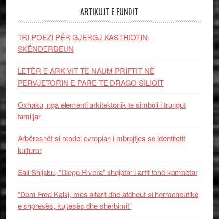
ARTIKUJT E FUNDIT
TRI POEZI PËR GJERGJ KASTRIOTIN-
SKËNDERBEUN
LETËR E ARKIVIT TE NAUM PRIFTIT NË
PERVJETORIN E PARE TE DRAGO SILIQIT
Oxhaku, nga elementi arkitektonik te simboli i trungut
familjar
Arbëreshët si model evropian i mbrojtjes së identitetit
kulturor
Sali Shijaku, “Diego Rivera” shqiptar i artit tonë kombëtar
“Dom Fred Kalaj, mes altarit dhe atdheut si hermeneutikë
e shpresës, kujtesës dhe shërbimit”