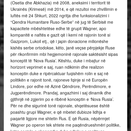
(Osetia dhe Abkhazia) më 2008, aneksimi i territorit të
Ukrainës (Krimesë) më 2014, e që rezultoi me zhvillimin e
luftës më 24 Shkurt, 2022 ngritja dhe funksionalizimi i
“Qendra Humanitare Ruso-Serbe” në jug të Serbisë me
kapacitete mbështetëse edhe të grupit Wagner, apo
kompanitë e naftës e gazit që i kemi në rajonin tonë si
Gazprom, Lukoil etj., që i japin donacione milionëshe
kishës serbe ortodokse, këto, janë veçse përpjekje Ruse
për rikonfirmim mbi hegjemoninë rajonale saktësisht sipas
konceptit të ‘Nova Rusia’. Kështu, duke i mbajtur në
horizont veprimet e saj, ruan ndikimin dhe realizon
konceptin duke e ripërcaktuar fuqishëm rolin e saj në
politikën e rajonit tonë, rajoneve fqinje si në Europën
Lindore, por edhe në Azinë Qëndrore, Perëndimore, e
Jugperëndimore. Prandaj, angazhimi i saj dinamik dhe
gjithnjë në zgjerim po e ribënë konceptin e ‘Nova Rusia’.
Për ne dhe sigurinë tonë rajonale, shqetësuese është
poashtu grupi Wagner, e që mbetet dubioze lidhja e
paqartë ligjore me shtetin Rus. E që Rusia, nëpërmjet
Wagner po operon tek shtete me paqëndrueshmëri politike,