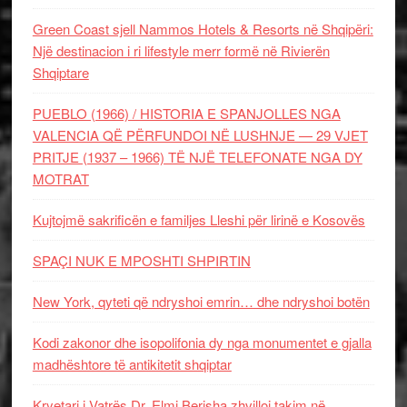
Green Coast sjell Nammos Hotels & Resorts në Shqipëri:
Një destinacion i ri lifestyle merr formë në Rivierën
Shqiptare
PUEBLO (1966) / HISTORIA E SPANJOLLES NGA
VALENCIA QË PËRFUNDOI NË LUSHNJE — 29 VJET
PRITJE (1937 – 1966) TË NJË TELEFONATE NGA DY
MOTRAT
Kujtojmë sakrificën e familjes Lleshi për lirinë e Kosovës
SPAÇI NUK E MPOSHTI SHPIRTIN
New York, qyteti që ndryshoi emrin… dhe ndryshoi botën
Kodi zakonor dhe isopolifonia dy nga monumentet e gjalla
madhështore të antikitetit shqiptar
Kryetari i Vatrës Dr. Elmi Berisha zhvilloi takim në