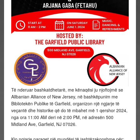
Të nderuar bashkatdhetarë, me kënaqësi ju njoftojmë se
Allbanian Alliance of New Jersey, në bashkëpunim me
Bibliotekën Publike të Garfield, organizon një ngjarje të
veçantë dhe historike që do të mbahet më 1 qershor 2024,
nga ora 11:00 AM deri në 2:00 PM, në adresën 500
Midland Ave, Garfield, NJ 07026.
Kjo ngjarje paraqet një mundësi të jashtëzakonshme për: