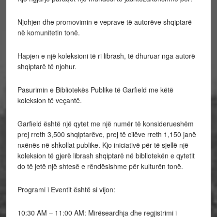
Njohjen dhe promovimin e veprave të autorëve shqiptarë
në komunitetin
tonë.
Hapjen e një koleksioni të ri librash, të dhuruar nga autorë
shqiptarë të njohur.
Pasurimin e Bibliotekës Publike të Garfield me këtë
koleksion të veçantë.
Garfield është një qytet me një numër të konsiderueshëm
prej rreth 3,500 shqiptarëve, prej të cilëve rreth 1,150 janë
nxënës në shkollat publike. Kjo iniciativë për të sjellë një
koleksion të gjerë librash shqiptarë në bibliotekën e qytetit
do të jetë një shtesë e rëndësishme për kulturën tonë.
Programi i Eventit është si vijon:
10:30 AM – 11:00 AM: Mirëseardhja dhe regjistrimi i