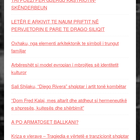
SKËNDERBEUN
LETËR E ARKIVIT TE NAUM PRIFTIT NË
PERVJETORIN E PARE TE DRAGO SILIQIT
Oxhaku, nga elementi arkitektonik te simboli i trungut
familjar
Arbëreshët si model evropian i mbrojtjes së identitetit
kulturor
Sali Shijaku, “Diego Rivera” shqiptar i artit tonë kombëtar
“Dom Fred Kalaj, mes altarit dhe atdheut si hermeneutikë
e shpresës, kujtesës dhe shërbimit”
A PO ARMATOSET BALLKANI?
Kriza e vlerave – Tragjedia e vërtetë e tranzicionit shqiptar