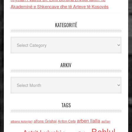
Akademinë e Shkencave dhe të Arteve të Kosovës
KATEGORITË
Kategoritë
ARKIV
Arkiv
TAGS
arben llalla
alfons Grishaj
Anton Cefa
asllan
albano kolonjari
Behlul