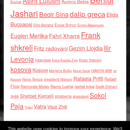
Astrit Lulushi
Aurenc Bebja
Bushati
Jashari
dalip greca
Beqir Sina
Elida
Buçpapaj
Enver Bytyci
Elmi Berisha
Ermira Babamusta
Frank
Eugjen Merlika
Fahri Xharra
shkreli
Ilir
Gezim Llojdia
Fritz radovani
Levonja
Interviste
Kolec Traboini
Keze Kozeta Zylo
kosova
Kosove
nderroi jete
Marjana Bulku
ne
Murat Gecaj
Rafaela Prifti
Rafael
Nene Tereza
Kosove
presidenti Nishani
Floqi
Raimonda Moisiu
Ramiz Lushaj
reshat kripa
Sadik Elshani
Sokol
Shefqet Kercelli
shqiperia
shqiptaret
SHBA
Paja
Vatra
Visar Zhiti
Thaci
This website uses cookies to improve your experience. We'll