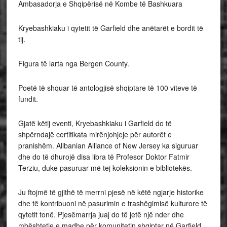
Ambasadorja e Shqipërisë në Kombe të Bashkuara
Kryebashkiaku i qytetit të Garfield dhe anëtarët e bordit të
tij.
Figura të larta nga Bergen County.
Poetë të shquar të antologjisë shqiptare të 100 viteve të
fundit.
Gjatë këtij eventi, Kryebashkiaku i Garfield do të
shpërndajë certifikata mirënjohjeje për autorët e
pranishëm. Allbanian Alliance of New Jersey ka siguruar
dhe do të dhurojë disa libra të Profesor Doktor Fatmir
Terziu, duke pasuruar më tej koleksionin e bibliotekës.
Ju ftojmë të gjithë të merrni pjesë në këtë ngjarje historike
dhe të kontribuoni në pasurimin e trashëgimisë kulturore të
qytetit tonë. Pjesëmarrja juaj do të jetë një nder dhe
mbështetje e madhe për komunitetin shqiptar në Garfield.