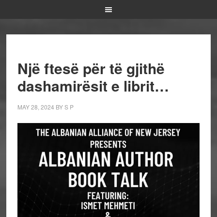
Një ftesë për të gjithë
dashamirësit e librit…
MAY 28, 2024
BY
S P