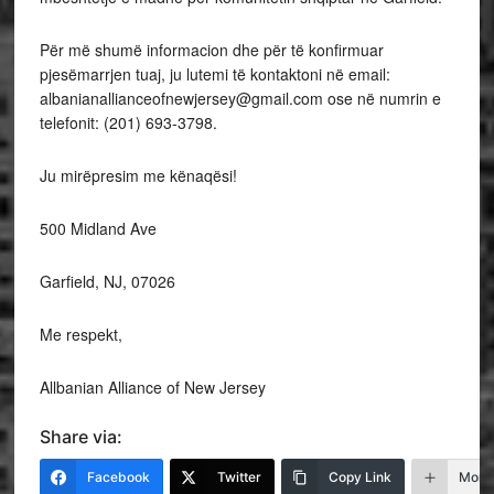
Për më shumë informacion dhe për të konfirmuar
pjesëmarrjen tuaj, ju lutemi të kontaktoni në email:
albanianallianceofnewjersey@gmail.com ose në numrin e
telefonit: (201) 693-3798.
Ju mirëpresim me kënaqësi!
500 Midland Ave
Garfield, NJ, 07026
Me respekt,
Allbanian Alliance of New Jersey
Share via:
Facebook
Twitter
Copy Link
More