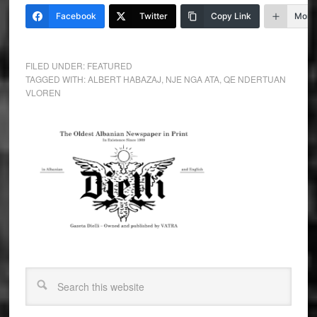
Facebook
Twitter
Copy Link
More
FILED UNDER:
FEATURED
TAGGED WITH:
ALBERT HABAZAJ
,
NJE NGA ATA
,
QE NDERTUAN
VLOREN