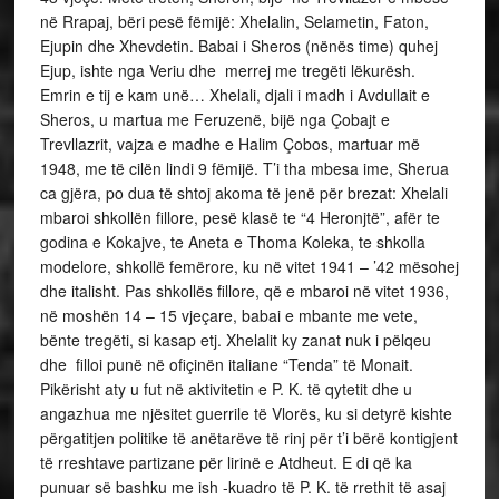
në Rrapaj, bëri pesë fëmijë: Xhelalin, Selametin, Faton,
Ejupin dhe Xhevdetin. Babai i Sheros (nënës time) quhej
Ejup, ishte nga Veriu dhe merrej me tregëti lëkurësh.
Emrin e tij e kam unë… Xhelali, djali i madh i Avdullait e
Sheros, u martua me Feruzenë, bijë nga Çobajt e
Trevllazrit, vajza e madhe e Halim Çobos, martuar më
1948, me të cilën lindi 9 fëmijë. T’i tha mbesa ime, Sherua
ca gjëra, po dua të shtoj akoma të jenë për brezat: Xhelali
mbaroi shkollën fillore, pesë klasë te “4 Heronjtë”, afër te
godina e Kokajve, te Aneta e Thoma Koleka, te shkolla
modelore, shkollë femërore, ku në vitet 1941 – ’42 mësohej
dhe italisht. Pas shkollës fillore, që e mbaroi në vitet 1936,
në moshën 14 – 15 vjeçare, babai e mbante me vete,
bënte tregëti, si kasap etj. Xhelalit ky zanat nuk i pëlqeu
dhe filloi punë në ofiçinën italiane “Tenda” të Monait.
Pikërisht aty u fut në aktivitetin e P. K. të qytetit dhe u
angazhua me njësitet guerrile të Vlorës, ku si detyrë kishte
përgatitjen politike të anëtarëve të rinj për t’i bërë kontigjent
të rreshtave partizane për lirinë e Atdheut. E di që ka
punuar së bashku me ish -kuadro të P. K. të rrethit të asaj