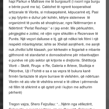
hapi Parkun e Mallrave me të burgosurit (i nxorri nga burgu
e bënte punë me ta). Caktohet të ngrerë kooperativat
artizanale të Vlorës, si rrobaqepësinë, këpucarinë etj. Pasi
u jep fytyrën e duhur për kohën, këtyre sistemeve të
organizimit të punës së shoqërizuar, ngre Ndërmarrjen e
Ndërtimit “Perlat Rexhepi ” e i jep emër. Me përkushtim,
përgjegjësi e zotësi, në vijim ngre shkollën e Rezervave të
Punës. Një veçori dalluese e tij, gjë që ndikoi tek fitimi i një
respekti mbarëqytetar, ishte se Xhelali asnjëherë, me asnjë
nuk zhvilloi luftë klasash, por kërkesën e llogarisë e mbante
gjithmonë në standartet e domosdoshme për mbarëvajtjen
e punëve në çdo sektor që krijonte e drejtonte. Shëtitorja
Vlorë – Skelë, Rruga e Re, Galeria e Arteve, Studioja e
Piktorëve, Uji i Ftohtë e sa e sa vepra të bukura kanë
firmën fantaziste të atyre burrave të vlefshëm, që ndërtuan
Vlorën në ato vite të vështira emrat e të cilëve i përmenda
në fillim të shkrimit e që qyteti ynë i kujton me adhurim
përherë)
Tregon vajza, Shero Fejzullau: “…Njërin nga vëllezërit,