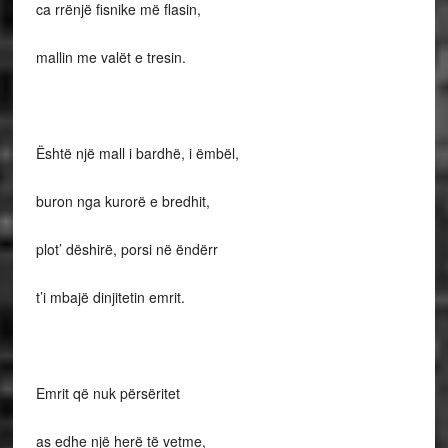
ca rrënjë fisnike më flasin,
mallin me valët e tresin.
Është një mall i bardhë, i ëmbël,
buron nga kurorë e bredhit,
plot’ dëshirë, porsi në ëndërr
t’i mbajë dinjitetin emrit.
Emrit që nuk përsëritet
as edhe një herë të vetme,