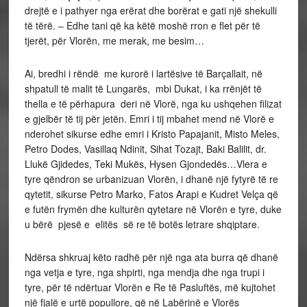
drejtë e i pathyer nga erërat dhe borërat e gati një shekulli
të tërë. – Edhe tani që ka këtë moshë rron e flet për të
tjerët, për Vlorën, me merak, me besim…
Ai, bredhi i rëndë me kurorë i lartësive të Barçallait, në
shpatull të malit të Lungarës, mbi Dukat, i ka rrënjët të
thella e të përhapura deri në Vlorë, nga ku ushqehen filizat
e gjelbër të tij për jetën. Emri i tij mbahet mend në Vlorë e
nderohet sikurse edhe emri i Kristo Papajanit, Misto Meles,
Petro Dodes, Vasillaq Ndinit, Sihat Tozajt, Baki Balilit, dr.
Llukë Gjidedes, Teki Mukës, Hysen Gjondedës…Vlera e
tyre qëndron se urbanizuan Vlorën, i dhanë një fytyrë të re
qytetit, sikurse Petro Marko, Fatos Arapi e Kudret Velça që
e futën frymën dhe kulturën qytetare në Vlorën e tyre, duke
u bërë pjesë e elitës së re të botës letrare shqiptare.
Ndërsa shkruaj këto radhë për një nga ata burra që dhanë
nga vetja e tyre, nga shpirti, nga mendja dhe nga trupi i
tyre, për të ndërtuar Vlorën e Re të Pasluftës, më kujtohet
një fjalë e urtë popullore, që në Labërinë e Vlorës