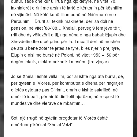
duhur, saqë dhe kur u lirua nga kjo detyrë, në vitet ’70,
inxhinierët e rinj me arsim të lartë e kërkonin për këshillim
në vijimësi. Në këtë kohë fillon punë në Ndërmarrjen e
Përpunim – Drurit si teknik makinerie, deri sa doli në
pension, në vitet ’86-’88… Xhelali, përveç 9 fëmijëve të tij,
rriti dhe dy vëllezërit e tij, nga nëna e nga babai: Ejupin dhe
Xhevdetin dhe u bë prind për ta. I mbajti deri në moshën
që ata u bënë zotër të jetës së tyre, biles njërin prej tyre,
Ejupin e nisi me bursë në Poloni, në vitet 1953 – ’56 për
degën teknik, elektromekanik i mesëm, (tre vjeçar) …
Jo se Xhelali është vëllai im, por ai ishte nga ata burra, që,
për qytetin e Vlorës, për kontributet e dhëna për ringritjen
e jetës qytetare pas Çlirimit, emrin e kishte sakrificë, në
emër të idealit, për hir të dinjitetit njerëzor, në respekt të
mundësive dhe vlerave që mbartnin…
Sot, një rrugë në qytetin bregdetar të Vlorës është
emërtuar pikërisht “Xhelal Veizi”.