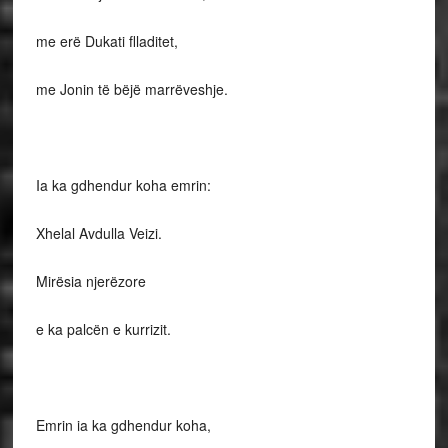
me erë Dukati flladitet,
me Jonin të bëjë marrëveshje.
Ia ka gdhendur koha emrin:
Xhelal Avdulla Veizi.
Mirësia njerëzore
e ka palcën e kurrizit.
Emrin ia ka gdhendur koha,