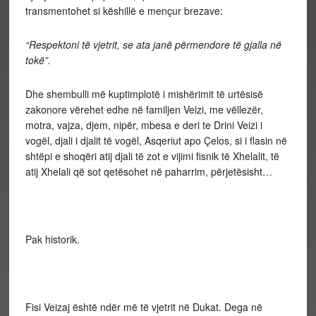
transmentohet si këshillë e mençur brezave:
“Respektoni të vjetrit, se ata janë përmendore të gjalla në
tokë”.
Dhe shembulli më kuptimplotë i mishërimit të urtësisë
zakonore vërehet edhe në familjen Veizi, me vëllezër,
motra, vajza, djem, nipër, mbesa e deri te Drini Veizi i
vogël, djali i djalit të vogël, Asqeriut apo Çelos, si i flasin në
shtëpi e shoqëri atij djali të zot e vijimi fisnik të Xhelalit, të
atij Xhelali që sot qetësohet në paharrim, përjetësisht…
Pak historik.
Fisi Veizaj është ndër më të vjetrit në Dukat. Dega në