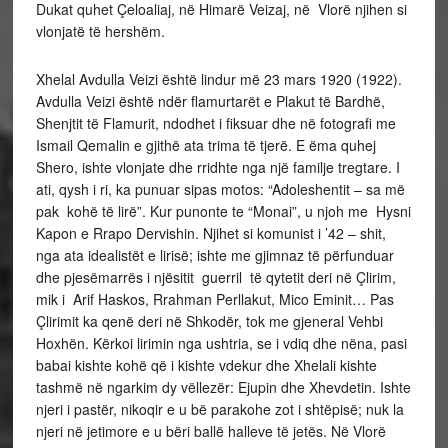
Dukat quhet Çeloaliaj, në Himarë Veizaj, në Vlorë njihen si
vlonjatë të hershëm.
Xhelal Avdulla Veizi është lindur më 23 mars 1920 (1922).
Avdulla Veizi është ndër flamurtarët e Plakut të Bardhë,
Shenjtit të Flamurit, ndodhet i fiksuar dhe në fotografi me
Ismail Qemalin e gjithë ata trima të tjerë. E ëma quhej
Shero, ishte vlonjate dhe rridhte nga një familje tregtare. I
ati, qysh i ri, ka punuar sipas motos: “Adoleshentit – sa më
pak kohë të lirë”. Kur punonte te “Monai”, u njoh me Hysni
Kapon e Rrapo Dervishin. Njihet si komunist i ’42 – shit,
nga ata idealistët e lirisë; ishte me gjimnaz të përfunduar
dhe pjesëmarrës i njësitit guerril të qytetit deri në Çlirim,
mik i Arif Haskos, Rrahman Perllakut, Mico Eminit… Pas
Çlirimit ka qenë deri në Shkodër, tok me gjeneral Vehbi
Hoxhën. Kërkoi lirimin nga ushtria, se i vdiq dhe nëna, pasi
babai kishte kohë që i kishte vdekur dhe Xhelali kishte
tashmë në ngarkim dy vëllezër: Ejupin dhe Xhevdetin. Ishte
njeri i pastër, nikoqir e u bë parakohe zot i shtëpisë; nuk la
njeri në jetimore e u bëri ballë halleve të jetës. Në Vlorë