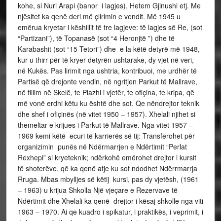
kohe, si Nuri Arapi (banor i lagjes), Hetem Gjinushi etj. Me
njësitet ka qenë deri më çlirimin e vendit. Më 1945 u
emërua kryetar i këshillit të tre lagjeve: të lagjes së Re, (sot
“Partizani”), të Topanasë (sot “4 Heronjtë ”) dhe të
Karabashit (sot “15 Tetori”) dhe e la këtë detyrë më 1948,
kur u thirr për të kryer detyrën ushtarake, dy vjet në veri,
në Kukës. Pas lirimit nga ushtria, kontribuoi, me urdhër të
Partisë që drejonte vendin, në ngritjen Parkut të Mallrave,
në fillim në Skelë, te Plazhi i vjetër, te ofiçina, te kripa, që
më vonë erdhi këtu ku është dhe sot. Qe nëndrejtor teknik
dhe shef i ofiçinës (në vitet 1950 – 1957). Xhelali njihet si
themeltar e krijues i Parkut të Mallrave. Nga vitet 1957 –
1969 kemi këtë ecuri të karrierës së tij: Transferohet për
organizimin punës në Ndërmarrjen e Ndërtimit “Perlat
Rexhepi” si kryeteknik; ndërkohë emërohet drejtor i kursit
të shoferëve, që ka qenë atje ku sot ndodhet Ndërrmarrja
Rruga. Mbas mbylljes së këtij kursi, pas dy vjetësh, (1961
– 1963) u krijua Shkolla Një vjeçare e Rezervave të
Ndërtimit dhe Xhelali ka qenë drejtor i kësaj shkolle nga viti
1963 – 1970. Ai qe kuadro i spikatur, i praktikës, i veprimit, i