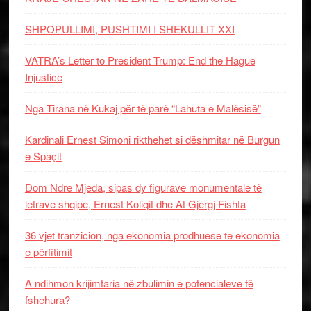
SHPOPULLIMI, PUSHTIMI I SHEKULLIT XXI
VATRA’s Letter to President Trump: End the Hague
Injustice
Nga Tirana në Kukaj për të parë “Lahuta e Malësisë”
Kardinali Ernest Simoni rikthehet si dëshmitar në Burgun
e Spaçit
Dom Ndre Mjeda, sipas dy figurave monumentale të
letrave shqipe, Ernest Koliqit dhe At Gjergj Fishta
36 vjet tranzicion, nga ekonomia prodhuese te ekonomia
e përfitimit
A ndihmon krijimtaria në zbulimin e potencialeve të
fshehura?