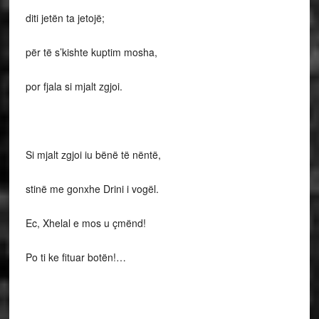
diti jetën ta jetojë;
për të s’kishte kuptim mosha,
por fjala si mjalt zgjoi.
Si mjalt zgjoi iu bënë të nëntë,
stinë me gonxhe Drini i vogël.
Ec, Xhelal e mos u çmënd!
Po ti ke fituar botën!…