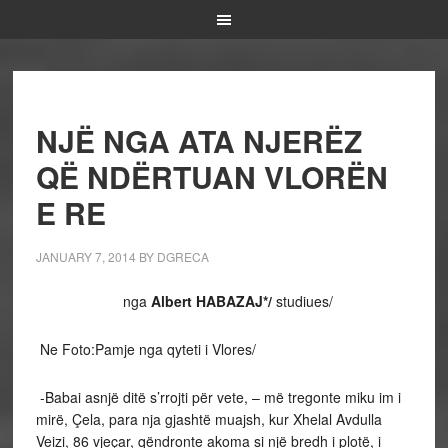
NJË NGA ATA NJERËZ
QË NDËRTUAN VLORËN
E RE
JANUARY 7, 2014
BY
DGRECA
nga
Albert HABAZAJ*/
studiues/
Ne Foto:Pamje nga qyteti i Vlores/
-Babai asnjë ditë s’rrojti për vete, – më tregonte miku im i
mirë, Çela, para nja gjashtë muajsh, kur Xhelal Avdulla
Veizi, 86 vjeçar, qëndronte akoma si një bredh i plotë, i