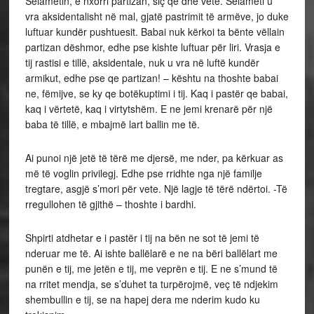
Selametin, e nxorri partizan, siç qe dhe vetë. Selameti u
vra aksidentalisht në mal, gjatë pastrimit të armëve, jo duke
luftuar kundër pushtuesit. Babai nuk kërkoi ta bënte vëllain
partizan dëshmor, edhe pse kishte luftuar për liri. Vrasja e
tij rastisi e tillë, aksidentale, nuk u vra në luftë kundër
armikut, edhe pse qe partizan! – kështu na thoshte babai
ne, fëmijve, se ky qe botëkuptimi i tij. Kaq i pastër qe babai,
kaq i vërtetë, kaq i virtytshëm. E ne jemi krenarë për një
baba të tillë, e mbajmë lart ballin me të.
Ai punoi një jetë të tërë me djersë, me nder, pa kërkuar as
më të voglin privilegj. Edhe pse rridhte nga një familje
tregtare, asgjë s’mori për vete. Një lagje të tërë ndërtoi. -Të
rregullohen të gjithë – thoshte i bardhi.
Shpirti atdhetar e i pastër i tij na bën ne sot të jemi të
nderuar me të. Ai ishte ballëlarë e ne na bëri ballëlart me
punën e tij, me jetën e tij, me veprën e tij. E ne s’mund të
na rritet mendja, se s’duhet ta turpërojmë, veç të ndjekim
shembullin e tij, se na hapej dera me nderim kudo ku