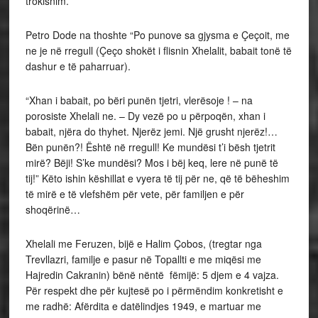
trokisnim.
Petro Dode na thoshte “Po punove sa gjysma e Çeçoit, me
ne je në rregull (Çeço shokët i flisnin Xhelalit, babait tonë të
dashur e të paharruar).
“Xhan i babait, po bëri punën tjetri, vlerësoje ! – na
porosiste Xhelali ne. – Dy vezë po u përpoqën, xhan i
babait, njëra do thyhet. Njerëz jemi. Një grusht njerëz!…
Bën punën?! Është në rregull! Ke mundësi t’i bësh tjetrit
mirë? Bëji! S’ke mundësi? Mos i bëj keq, lere në punë të
tij!” Këto ishin këshillat e vyera të tij për ne, që të bëheshim
të mirë e të vlefshëm për vete, për familjen e për
shoqërinë…
Xhelali me Feruzen, bijë e Halim Çobos, (tregtar nga
Trevllazri, familje e pasur në Topallti e me miqësi me
Hajredin Cakranin) bënë nëntë fëmijë: 5 djem e 4 vajza.
Për respekt dhe për kujtesë po i përmëndim konkretisht e
me radhë: Afërdita e datëlindjes 1949, e martuar me