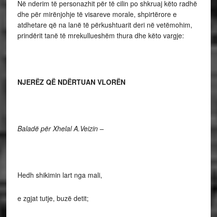
Në nderim të personazhit për të cilin po shkruaj këto radhë
dhe për mirënjohje të visareve morale, shpirtërore e
atdhetare që na lanë të përkushtuarit deri në vetëmohim,
prindërit tanë të mrekullueshëm thura dhe këto vargje:
NJERËZ QË NDËRTUAN VLORËN
Baladë për Xhelal A.Veizin –
Hedh shikimin lart nga mali,
e zgjat tutje, buzë detit;