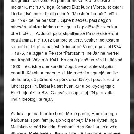
telegrafisht për vete. Ka punuar mekanik dhe elektro –
mekanik, më 1978 nga Komiteti Ekzekutiv i Vlorës, seksioni
i Industrisë, merr titullin e lartë “Mjeshtër i punës”. Më 1.
06. 1997 del në pension…Gjatë bisedës, pasi dëgjon
mbesën, ai sikur kërkon me ngulm ta plotësojë historikun
dhe thotë : – Avdullai, para shpalljes së Pavarësisë erdhi
nga Janina, me 10,12 patriotë të tjerë, veshur me kostum
kombëtar. Di që babai është lindur në Vlorë, nga vitet1874
– 1875, në lagjen e Re (sot “Partizani”); në Janinë merrej
me tregëti. Vdiq më 1941. Ka qenë pjesëmarrës i Luftës së
1920 – ës; ishte dhe kundër Zogut, se ai ishte shtypës i
popullit. Kështu mendonte ai. Ne rrjedhim nga një familje
atdhetare, që përherë ka përkrahur lëvizjet popullore dhe
luftërat për liri. Babai ka strehuar, kur u bë kryengritja e
Fierit, njerëzit e Riza Cerovës e shprehej: “Nga revolta
lindin ideologji të reja”.
Avdullai qe martuar tre herë. Me të parën, Hamiden nga
Karbunari s’pati fëmijë, ajo vdiq shpejt. Me të dytën, nga
Mallakastra bëri Nezirin, Shabanin dhe Sadikun; ajo vdiq
48 vjeçe. Metë tretën, Sheron, bijë në Trevllazër e mbesë