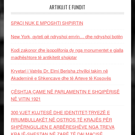
ARTIKUJT E FUNDIT
SPAÇI NUK E MPOSHTI SHPIRTIN
New York, qyteti që ndryshoi emrin… dhe ndryshoi botën
Kodi zakonor dhe isopolifonia dy nga monumentet e gjalla
madhështore të antikitetit shqiptar
Kryetari i Vatrës Dr. Elmi Berisha zhvilloi takim në
Akademinë e Shkencave dhe të Arteve të Kosovës
ÇËSHTJA ÇAME NË PARLAMENTIN E SHQIPËRISË
NË VITIN 1921
300 VJET KUJTESË DHE IDENTITET-TRYEZË E
RRUMBULLAKËT NË OSTROS TË KRAJËS PËR
SHPËRNGULJEN E ARBËRESHËVE NGA TREVA
KRAJË-SHESTAN NË ZARË TË DALMACISË