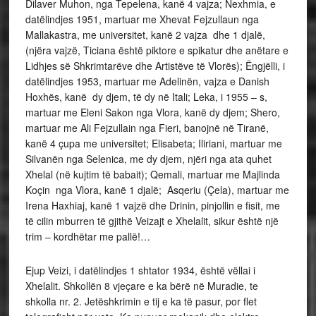
Dilaver Muhon, nga Tepelena, kanë 4 vajza; Nexhmia, e
datëlindjes 1951, martuar me Xhevat Fejzullaun nga
Mallakastra, me universitet, kanë 2 vajza dhe 1 djalë,
(njëra vajzë, Ticiana është piktore e spikatur dhe anëtare e
Lidhjes së Shkrimtarëve dhe Artistëve të Vlorës); Ëngjëlli, i
datëlindjes 1953, martuar me Adelinën, vajza e Danish
Hoxhës, kanë dy djem, të dy në Itali; Leka, i 1955 – s,
martuar me Eleni Sakon nga Vlora, kanë dy djem; Shero,
martuar me Ali Fejzullain nga Fieri, banojnë në Tiranë,
kanë 4 çupa me universitet; Elisabeta; Iliriani, martuar me
Silvanën nga Selenica, me dy djem, njëri nga ata quhet
Xhelal (në kujtim të babait); Qemali, martuar me Majlinda
Koçin nga Vlora, kanë 1 djalë; Asqeriu (Çela), martuar me
Irena Haxhiaj, kanë 1 vajzë dhe Drinin, pinjollin e fisit, me
të cilin mburren të gjithë Veizajt e Xhelalit, sikur është një
trim – kordhëtar me pallë!…
Ejup Veizi, i datëlindjes 1 shtator 1934, është vëllai i
Xhelalit. Shkollën 8 vjeçare e ka bërë në Muradie, te
shkolla nr. 2. Jetëshkrimin e tij e ka të pasur, por flet