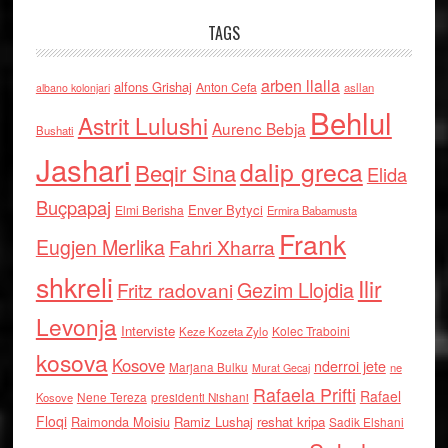
TAGS
arben llalla
alfons Grishaj
Anton Cefa
asllan
albano kolonjari
Behlul
Astrit Lulushi
Aurenc Bebja
Bushati
Jashari
dalip greca
Beqir Sina
Elida
Buçpapaj
Enver Bytyci
Elmi Berisha
Ermira Babamusta
Frank
Eugjen Merlika
Fahri Xharra
shkreli
Ilir
Gezim Llojdia
Fritz radovani
Levonja
Interviste
Kolec Traboini
Keze Kozeta Zylo
kosova
Kosove
nderroi jete
Marjana Bulku
ne
Murat Gecaj
Rafaela Prifti
Rafael
Nene Tereza
Kosove
presidenti Nishani
Floqi
Raimonda Moisiu
Ramiz Lushaj
reshat kripa
Sadik Elshani