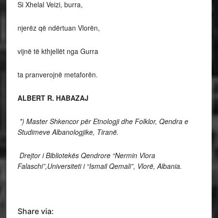
Si Xhelal Veizi, burra,
njerëz që ndërtuan Vlorën,
vijnë të kthjellët nga Gurra
ta pranverojnë metaforën.
ALBERT R. HABAZAJ
*) Master Shkencor për Etnologji dhe Folklor,
Qendra e
Studimeve Albanologjike, Tiranë.
Drejtor i Bibliotekës Qendrore “Nermin Vlora
Falaschi”,
Universiteti i “Ismail Qemali”, Vlorë, Albania.
Share via: