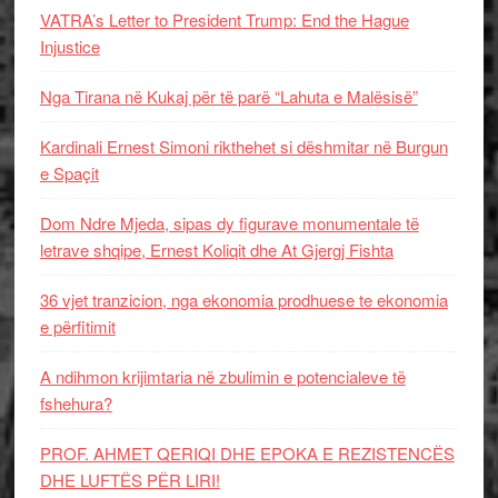
VATRA’s Letter to President Trump: End the Hague
Injustice
Nga Tirana në Kukaj për të parë “Lahuta e Malësisë”
Kardinali Ernest Simoni rikthehet si dëshmitar në Burgun
e Spaçit
Dom Ndre Mjeda, sipas dy figurave monumentale të
letrave shqipe, Ernest Koliqit dhe At Gjergj Fishta
36 vjet tranzicion, nga ekonomia prodhuese te ekonomia
e përfitimit
A ndihmon krijimtaria në zbulimin e potencialeve të
fshehura?
PROF. AHMET QERIQI DHE EPOKA E REZISTENCЁS
DHE LUFTЁS PЁR LIRI!