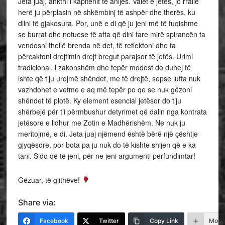
Jeta juaj, ankthi i kapitenit të anijes. Valët e jetës, jo rrallë
herë ju përplasin në shkëmbinj të ashpër dhe therës, ku
dilni të gjakosura. Por, unë e di që ju jeni më të fuqishme
se burrat dhe notuese të afta që dini fare mirë spirancën ta
vendosni thellë brenda në det, të reflektoni dhe ta
përcaktoni drejtimin drejt bregut parajsor të jetës. Urimi
tradicional, i zakonshëm dhe tepër modest do duhej të
ishte që t’ju urojmë shëndet, me të drejtë, sepse lufta nuk
vazhdohet e vetme e aq më tepër po qe se nuk gëzoni
shëndet të plotë. Ky element esencial jetësor do t’ju
shërbejë për t’i përmbushur detyrimet që dalin nga kontrata
jetësore e lidhur me Zotin e Madhërishëm. Ne nuk ju
meritojmë, e di. Jeta juaj njëmend është bërë një çështje
gjyqësore, por bota pa ju nuk do të kishte shijen që e ka
tani. Sido që të jeni, për ne jeni argumenti përfundimtar!
Gëzuar, të gjithëve!
Share via:
Facebook
Twitter
Copy Link
More