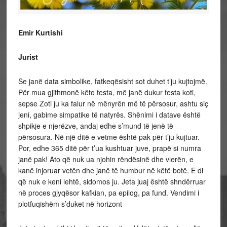
Emir Kurtishi
Jurist
Se janë data simbolike, fatkeqësisht sot duhet t’ju kujtojmë.
Për mua gjithmonë këto festa, më janë dukur festa koti,
sepse Zoti ju ka falur në mënyrën më të përsosur, ashtu siç
jeni, gabime simpatike të natyrës. Shënimi i datave është
shpikje e njerëzve, andaj edhe s’mund të jenë të
përsosura. Në një ditë e vetme është pak për t’ju kujtuar.
Por, edhe 365 ditë për t’ua kushtuar juve, prapë si numra
janë pak! Ato që nuk ua njohin rëndësinë dhe vlerën, e
kanë injoruar vetën dhe janë të humbur në këtë botë. E di
që nuk e keni lehtë, sidomos ju. Jeta juaj është shndërruar
në proces gjyqësor kafkian, pa epilog, pa fund. Vendimi i
plotfuqishëm s’duket në horizont