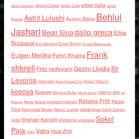
arben llalla
alfons Grishaj
Anton Cefa
asllan
albano kolonjari
Behlul
Astrit Lulushi
Aurenc Bebja
Bushati
Jashari
dalip greca
Beqir Sina
Elida
Buçpapaj
Enver Bytyci
Elmi Berisha
Ermira Babamusta
Frank
Eugjen Merlika
Fahri Xharra
shkreli
Ilir
Gezim Llojdia
Fritz radovani
Levonja
Interviste
Kolec Traboini
Keze Kozeta Zylo
kosova
Kosove
nderroi jete
Marjana Bulku
ne
Murat Gecaj
Rafaela Prifti
Rafael
Nene Tereza
Kosove
presidenti Nishani
Floqi
Raimonda Moisiu
Ramiz Lushaj
reshat kripa
Sadik Elshani
Sokol
Shefqet Kercelli
shqiperia
shqiptaret
SHBA
Paja
Vatra
Visar Zhiti
Thaci