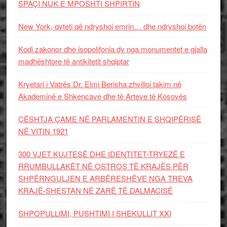
SPAÇI NUK E MPOSHTI SHPIRTIN
New York, qyteti që ndryshoi emrin… dhe ndryshoi botën
Kodi zakonor dhe isopolifonia dy nga monumentet e gjalla
madhështore të antikitetit shqiptar
Kryetari i Vatrës Dr. Elmi Berisha zhvilloi takim në
Akademinë e Shkencave dhe të Arteve të Kosovës
ÇËSHTJA ÇAME NË PARLAMENTIN E SHQIPËRISË
NË VITIN 1921
300 VJET KUJTESË DHE IDENTITET-TRYEZË E
RRUMBULLAKËT NË OSTROS TË KRAJËS PËR
SHPËRNGULJEN E ARBËRESHËVE NGA TREVA
KRAJË-SHESTAN NË ZARË TË DALMACISË
SHPOPULLIMI, PUSHTIMI I SHEKULLIT XXI