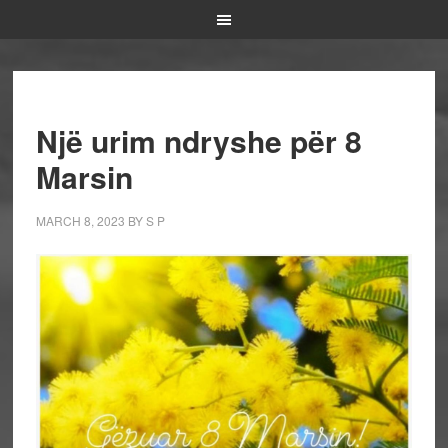
Një urim ndryshe për 8
Marsin
MARCH 8, 2023
BY
S P