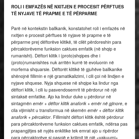
ROLI I EMFAZËS NË NXITJEN E PROCESIT PËRFTUES
TË NYJAVE TË PRAPME E TË PËRPARME
Parë në kontekstin ballkanik, konstatohet roli i emfazës në
nxitjen e procesit përftues të nyjave të prapme e të
përparme prej dëftorëve klitikë, të cilët përdoreshin para
përcaktorëveme funksion caktues emfatik (në shqip e
rumanisht). Dëftori klitik i (proto)shqipes dhe i
(proto)rumanishtes nuk arritën kurrë të evoluonin në
morfema shquarsie. Dëftorët klitikë të gjuhëve ballkanike
shënojnë fillimin e një gramatikalizimi, i cili çoi në lindjen e
nyjave shquese. Nyja shquese në shqipe ka lindur nga
dëftori klitik, i cili iu pasvendosemrit të përdorur në një
sintaksë emfatike. Ajo ka lindur duke u përdorur në
sintagmën
emër + dëftor klitik anaforik + emër në gjinore
, e
cila vijimisht u transformua në skemën
emër + dëftor klitik
anaforik + përcaktor
. Fillimisht dëftori klitik është përdorur
para përcaktorëveme funksion caktues emfatik, ndërsa pas
prapangjitjes së nyjës enklitike tek emrat ajo u ripërdor
para përcaktorëve si pasojë e krijimit të një «vakuumi»