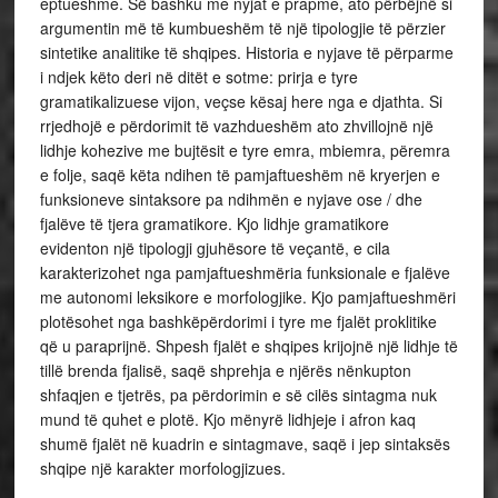
eptueshme. Së bashku me nyjat e prapme, ato përbëjnë si
argumentin më të kumbueshëm të një tipologjie të përzier
sintetike analitike të shqipes. Historia e nyjave të përparme
i ndjek këto deri në ditët e sotme: prirja e tyre
gramatikalizuese vijon, veçse kësaj here nga e djathta. Si
rrjedhojë e përdorimit të vazhdueshëm ato zhvillojnë një
lidhje kohezive me bujtësit e tyre emra, mbiemra, përemra
e folje, saqë këta ndihen të pamjaftueshëm në kryerjen e
funksioneve sintaksore pa ndihmën e nyjave ose / dhe
fjalëve të tjera gramatikore. Kjo lidhje gramatikore
evidenton një tipologji gjuhësore të veçantë, e cila
karakterizohet nga pamjaftueshmëria funksionale e fjalëve
me autonomi leksikore e morfologjike. Kjo pamjaftueshmëri
plotësohet nga bashkëpërdorimi i tyre me fjalët proklitike
që u paraprijnë. Shpesh fjalët e shqipes krijojnë një lidhje të
tillë brenda fjalisë, saqë shprehja e njërës nënkupton
shfaqjen e tjetrës, pa përdorimin e së cilës sintagma nuk
mund të quhet e plotë. Kjo mënyrë lidhjeje i afron kaq
shumë fjalët në kuadrin e sintagmave, saqë i jep sintaksës
shqipe një karakter morfologjizues.