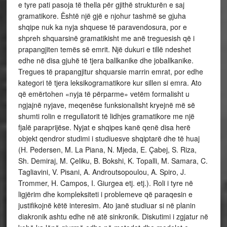
e tyre pati pasoja të thella për gjithë strukturën e saj
gramatikore. Është një gjë e njohur tashmë se gjuha
shqipe nuk ka nyja shquese të paravendosura, por e
shpreh shquarsinë gramatikisht me anë treguesish që i
prapangjiten temës së emrit. Një dukuri e tillë ndeshet
edhe në disa gjuhë të tjera ballkanike dhe joballkanike.
Tregues të prapangjitur shquarsie marrin emrat, por edhe
kategori të tjera leksikogramatikore kur sillen si emra. Ato
që emërtohen «nyja të përparme» vetëm formalisht u
ngjajnë nyjave, meqenëse funksionalisht kryejnë më së
shumti rolin e rregullatorit të lidhjes gramatikore me një
fjalë paraprijëse. Nyjat e shqipes kanë qenë disa herë
objekt qendror studimi i studiuesve shqiptarë dhe të huaj
(H. Pedersen, M. La Piana, N. Mjeda, E. Çabej, S. Riza,
Sh. Demiraj, M. Çeliku, B. Bokshi, K. Topalli, M. Samara, C.
Tagliavini, V. Pisani, A. Androutsopoulou, A. Spiro, J.
Trommer, H. Campos, I. Giurgea etj. etj.). Roli i tyre në
ligjërim dhe kompleksiteti i problemeve që paraqesin e
justifikojnë këtë interesim. Ato janë studiuar si në planin
diakronik ashtu edhe në atë sinkronik. Diskutimi i zgjatur në