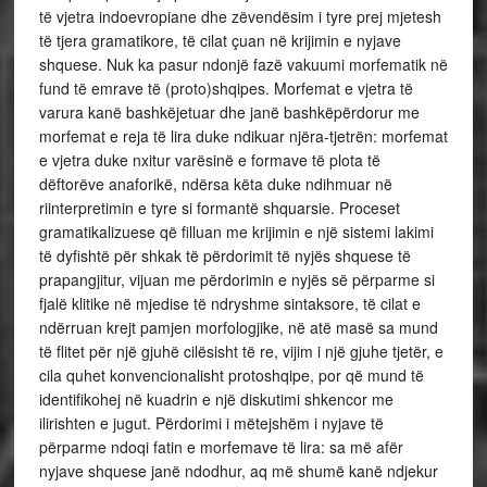
të vjetra indoevropiane dhe zëvendësim i tyre prej mjetesh
të tjera gramatikore, të cilat çuan në krijimin e nyjave
shquese. Nuk ka pasur ndonjë fazë vakuumi morfematik në
fund të emrave të (proto)shqipes. Morfemat e vjetra të
varura kanë bashkëjetuar dhe janë bashkëpërdorur me
morfemat e reja të lira duke ndikuar njëra-tjetrën: morfemat
e vjetra duke nxitur varësinë e formave të plota të
dëftorëve anaforikë, ndërsa këta duke ndihmuar në
riinterpretimin e tyre si formantë shquarsie. Proceset
gramatikalizuese që filluan me krijimin e një sistemi lakimi
të dyfishtë për shkak të përdorimit të nyjës shquese të
prapangjitur, vijuan me përdorimin e nyjës së përparme si
fjalë klitike në mjedise të ndryshme sintaksore, të cilat e
ndërruan krejt pamjen morfologjike, në atë masë sa mund
të flitet për një gjuhë cilësisht të re, vijim i një gjuhe tjetër, e
cila quhet konvencionalisht protoshqipe, por që mund të
identifikohej në kuadrin e një diskutimi shkencor me
ilirishten e jugut. Përdorimi i mëtejshëm i nyjave të
përparme ndoqi fatin e morfemave të lira: sa më afër
nyjave shquese janë ndodhur, aq më shumë kanë ndjekur