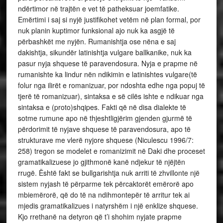
ndërtimor në trajtën e vet të patheksuar joemfatike.
Emërtimi i saj si nyjë justifikohet vetëm në plan formal, por
nuk planin kuptimor funksional ajo nuk ka asgjë të
përbashkët me nyjën. Rumanishtja ose nëna e saj
dakishtja, sikundër latinishtja vulgare ballkanike, nuk ka
pasur nyja shquese të paravendosura. Nyja e prapme në
rumanishte ka lindur nën ndikimin e latinishtes vulgare(të
folur nga ilirët e romanizuar, por ndoshta edhe nga popuj të
tjerë të romanizuar), sintaksa e së cilës ishte e ndikuar nga
sintaksa e (proto)shqipes. Fakti që në disa dialekte të
sotme rumune apo në thjeshtligjërim gjenden gjurmë të
përdorimit të nyjave shquese të paravendosura, apo të
strukturave me vlerë nyjore shquese (Niculescu 1996/7:
258) tregon se modelet e romanizimit në Daki dhe proceset
gramatikalizuese jo gjithmonë kanë ndjekur të njëjtën
rrugë. Është fakt se bullgarishtja nuk arriti të zhvillonte një
sistem nyjash të përparme tek përcaktorët emërorë apo
mbiemërorë, që do të na ndihmontepër të arritur tek ai
mjedis gramatikalizues i natyrshëm i një enklize shquese.
Kjo rrethanë na detyron që t’i shohim nyjate prapme