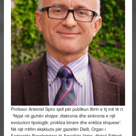
Profesor Aristotel Spiro sjell për publikun librin e tij më të ri:
“Nyjat në gjuhën shqipe: diakronia dhe sinkronia e një
evolucioni tipologjik: prokliza binare dhe enkliza shquese”.
Në një rrëfim ekskluziv për gazetën Dielli, Organ i
Federatës Panshqiptare të Amerikës Vatra, dhënë Editorit