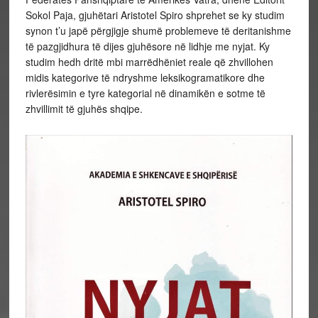
Sokol Paja, gjuhëtari Aristotel Spiro shprehet se ky studim
synon t’u japë përgjigje shumë problemeve të deritanishme
të pazgjidhura të dijes gjuhësore në lidhje me nyjat. Ky
studim hedh dritë mbi marrëdhëniet reale që zhvillohen
midis kategorive të ndryshme leksikogramatikore dhe
rivlerësimin e tyre kategorial në dinamikën e sotme të
zhvillimit të gjuhës shqipe.