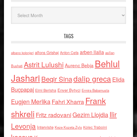
Arkiv
TAGS
arben llalla
alfons Grishaj
Anton Cefa
asllan
albano kolonjari
Behlul
Astrit Lulushi
Aurenc Bebja
Bushati
Jashari
dalip greca
Beqir Sina
Elida
Buçpapaj
Enver Bytyci
Elmi Berisha
Ermira Babamusta
Frank
Eugjen Merlika
Fahri Xharra
shkreli
Ilir
Gezim Llojdia
Fritz radovani
Levonja
Interviste
Kolec Traboini
Keze Kozeta Zylo
kosova