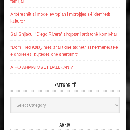
familjar
Arbëreshët si model evropian i mbrojtjes së identitetit
kulturor
Sali Shijaku, “Diego Rivera” shqiptar i artit tonë kombëtar
“Dom Fred Kalaj, mes altarit dhe atdheut si hermeneutikë
e shpresës, kujtesës dhe shërbimit”
A PO ARMATOSET BALLKANI?
KATEGORITË
Kategoritë
ARKIV