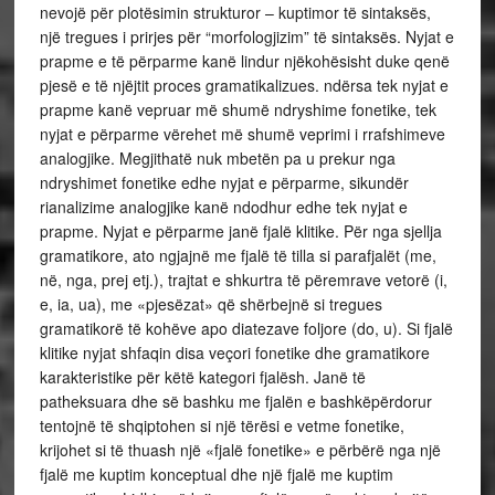
nevojë për plotësimin strukturor – kuptimor të sintaksës,
një tregues i prirjes për “morfologjizim” të sintaksës. Nyjat e
prapme e të përparme kanë lindur njëkohësisht duke qenë
pjesë e të njëjtit proces gramatikalizues. ndërsa tek nyjat e
prapme kanë vepruar më shumë ndryshime fonetike, tek
nyjat e përparme vërehet më shumë veprimi i rrafshimeve
analogjike. Megjithatë nuk mbetën pa u prekur nga
ndryshimet fonetike edhe nyjat e përparme, sikundër
rianalizime analogjike kanë ndodhur edhe tek nyjat e
prapme. Nyjat e përparme janë fjalë klitike. Për nga sjellja
gramatikore, ato ngjajnë me fjalë të tilla si parafjalët (me,
në, nga, prej etj.), trajtat e shkurtra të përemrave vetorë (i,
e, ia, ua), me «pjesëzat» që shërbejnë si tregues
gramatikorë të kohëve apo diatezave foljore (do, u). Si fjalë
klitike nyjat shfaqin disa veçori fonetike dhe gramatikore
karakteristike për këtë kategori fjalësh. Janë të
patheksuara dhe së bashku me fjalën e bashkëpërdorur
tentojnë të shqiptohen si një tërësi e vetme fonetike,
krijohet si të thuash një «fjalë fonetike» e përbërë nga një
fjalë me kuptim konceptual dhe një fjalë me kuptim