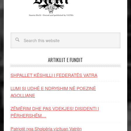
ARTIKUJT E FUNDIT
SHPALLET KËSHILLI I FEDERATËS VATRA
LUMI SI UDHË E NDRYSHIM NË POEZINË
AGOLLIANE
ZËMËRIM DHE PAS VDEKJES! DISIDENTI I
PËRHERSHËM…
Patriotë nga Shqipëria vizituan Vatrën