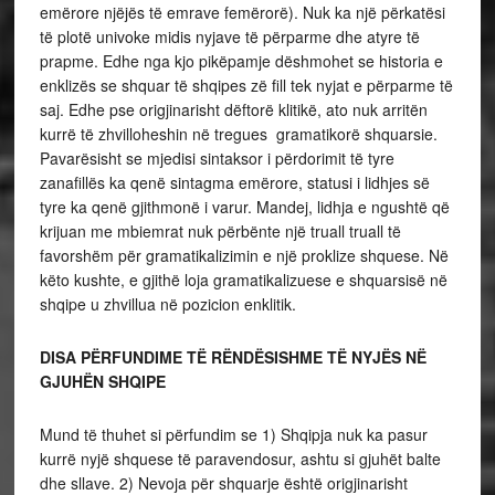
emërore njëjës të emrave femërorë). Nuk ka një përkatësi
të plotë univoke midis nyjave të përparme dhe atyre të
prapme. Edhe nga kjo pikëpamje dëshmohet se historia e
enklizës se shquar të shqipes zë fill tek nyjat e përparme të
saj. Edhe pse origjinarisht dëftorë klitikë, ato nuk arritën
kurrë të zhvilloheshin në tregues gramatikorë shquarsie.
Pavarësisht se mjedisi sintaksor i përdorimit të tyre
zanafillës ka qenë sintagma emërore, statusi i lidhjes së
tyre ka qenë gjithmonë i varur. Mandej, lidhja e ngushtë që
krijuan me mbiemrat nuk përbënte një truall truall të
favorshëm për gramatikalizimin e një proklize shquese. Në
këto kushte, e gjithë loja gramatikalizuese e shquarsisë në
shqipe u zhvillua në pozicion enklitik.
DISA PËRFUNDIME TË RËNDËSISHME TË NYJËS NË
GJUHËN SHQIPE
Mund të thuhet si përfundim se 1) Shqipja nuk ka pasur
kurrë nyjë shquese të paravendosur, ashtu si gjuhët balte
dhe sllave. 2) Nevoja për shquarje është origjinarisht