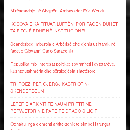
Mirëseardhje në Shqipëri, Ambasador Eric Wendt
KOSOVA E KA FITUAR LUFTËN, POR PAQEN DUHET
TA FITOJË EDHE NË INSTITUCIONE!
Scanderbeg, mburoja e Arbërisë dhe gjeniu ushtarak në
faqet e Giovanni Carlo Saraceni-t
Republika mbi interesat politike: sovraniteti i qytetarëve,
kushtetutshmëria dhe përgjegjësia shtetërore
TRI POEZI PËR GJERGJ KASTRIOTIN-
SKËNDERBEUN
LETËR E ARKIVIT TE NAUM PRIFTIT NË
PERVJETORIN E PARE TE DRAGO SILIQIT
Oxhaku, nga elementi arkitektonik te simboli i trungut