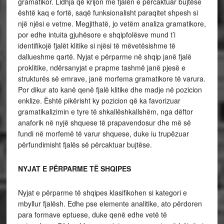
gramatikor. Lidhja që krijon me fjalën e përcaktuar bujtëse
është kaq e fortë, saqë funksionalisht paraqitet shpesh si
një njësi e vetme. Megjithatë, jo vetëm analiza gramatikore,
por edhe intuita gjuhësore e shqipfolësve mund t’i
identifikojë fjalët klitike si njësi të mëvetësishme të
dallueshme qartë. Nyjat e përparme në shqip janë fjalë
proklitike, ndërsanyjat e prapme tashmë janë pjesë e
strukturës së emrave, janë morfema gramatikore të varura.
Por dikur ato kanë qenë fjalë klitike dhe madje në pozicion
enklize. Është pikërisht ky pozicion që ka favorizuar
gramatikalizimin e tyre të shkallëshkallshëm, nga dëftor
anaforik në nyjë shquese të prapavendosur dhe më së
fundi në morfemë të varur shquese, duke iu trupëzuar
përfundimisht fjalës së përcaktuar bujtëse.
NYJAT E PËRPARME TË SHQIPES
Nyjat e përparme të shqipes klasifikohen si kategori e
mbyllur fjalësh. Edhe pse elemente analitike, ato përdoren
para formave eptuese, duke qenë edhe vetë të