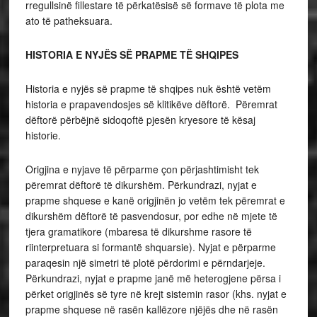
rregullsinë fillestare të përkatësisë së formave të plota me
ato të patheksuara.
HISTORIA E NYJËS SË PRAPME TË SHQIPES
Historia e nyjës së prapme të shqipes nuk është vetëm
historia e prapavendosjes së klitikëve dëftorë. Përemrat
dëftorë përbëjnë sidoqoftë pjesën kryesore të kësaj
historie.
Origjina e nyjave të përparme çon përjashtimisht tek
përemrat dëftorë të dikurshëm. Përkundrazi, nyjat e
prapme shquese e kanë origjinën jo vetëm tek përemrat e
dikurshëm dëftorë të pasvendosur, por edhe në mjete të
tjera gramatikore (mbaresa të dikurshme rasore të
riinterpretuara si formantë shquarsie). Nyjat e përparme
paraqesin një simetri të plotë përdorimi e përndarjeje.
Përkundrazi, nyjat e prapme janë më heterogjene përsa i
përket origjinës së tyre në krejt sistemin rasor (khs. nyjat e
prapme shquese në rasën kallëzore njëjës dhe në rasën