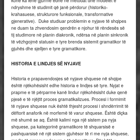
kohë ka lënë gjurmë edhe në metodat dhe modelet e
ndryshme të studimit që janë përdorur (historiko-
krahasuese, strukturore funksionale, transformative
gjenerative). Duke studiuar problemin e nyjave të shqipes
ne duam ta zhvendosim qendrën e njohur të rëndesës së
tij studimore në planin diakronik, ndërsa në planin sinkronik
të vëzhgojmë statusin e tyre brenda sistemit gramatikor të
gjuhës dhe sjelljen e tyre gramatikore.
HISTORIA E LINDJES SË NYJAVE
Historia e prapavendosjes së nyjave shquese në shqipe
është njëkohësisht edhe historia e lindjes së tyre. Nyjat e
prapme e të përparme kanë lindur njëkohësisht duke qenë
pjesë e të njëjtit proces gramatikalizues. Procesi i formimit
të nyjave shquese nuk është thjesht procesi i shndërrimit të
dëftorit anaforik në morfemë të varur shquese. Është diçka
më shumë se aq. Është kalimi nga një sistem pa nyja
shquese, pa kategorinë gramatikore të shquarsisë e
pashquarsisë në një sistem gjuhësor të ri me nyja shquese,