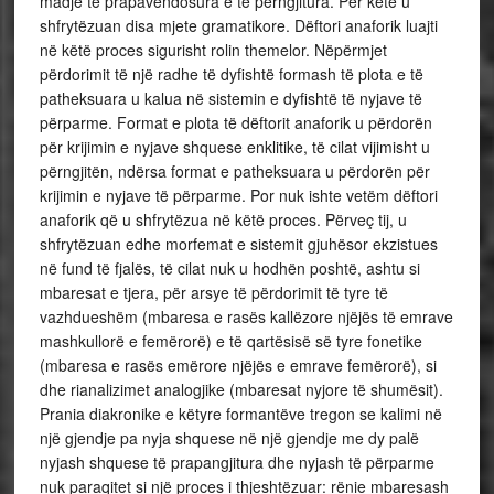
madje të prapavendosura e të përngjitura. Për këtë u
shfrytëzuan disa mjete gramatikore. Dëftori anaforik luajti
në këtë proces sigurisht rolin themelor. Nëpërmjet
përdorimit të një radhe të dyfishtë formash të plota e të
patheksuara u kalua në sistemin e dyfishtë të nyjave të
përparme. Format e plota të dëftorit anaforik u përdorën
për krijimin e nyjave shquese enklitike, të cilat vijimisht u
përngjitën, ndërsa format e patheksuara u përdorën për
krijimin e nyjave të përparme. Por nuk ishte vetëm dëftori
anaforik që u shfrytëzua në këtë proces. Përveç tij, u
shfrytëzuan edhe morfemat e sistemit gjuhësor ekzistues
në fund të fjalës, të cilat nuk u hodhën poshtë, ashtu si
mbaresat e tjera, për arsye të përdorimit të tyre të
vazhdueshëm (mbaresa e rasës kallëzore njëjës të emrave
mashkullorë e femërorë) e të qartësisë së tyre fonetike
(mbaresa e rasës emërore njëjës e emrave femërorë), si
dhe rianalizimet analogjike (mbaresat nyjore të shumësit).
Prania diakronike e këtyre formantëve tregon se kalimi në
një gjendje pa nyja shquese në një gjendje me dy palë
nyjash shquese të prapangjitura dhe nyjash të përparme
nuk paraqitet si një proces i thjeshtëzuar: rënie mbaresash