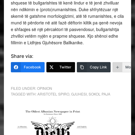
shquese të bullgarishtes të kenë lindur e të jenë zhvilluar
nën ndikimin e (proto)rumanishtes. Duke shfrytëzuar një
skemë të gatshme morfologjizimi, atë të rumanishtes, e cila
mund të përdorte në atë fazë dëftorin klitik pa qenë nevoja
e shfaqjes së një përcaktori të pasvendosur, bullgarishtja
zhvilloi vetëm nyjën e prapme shquese. Kjo shënoi edhe
fillimin e Lidhjes Gjuhësore Ballkanike.
Share via:
Facebook
Twitter
Copy Link
More
FILED UNDER:
OPINION
TAGGED WITH:
ARISTOTEL SPIRO
,
GJUHESI
,
SOKOL PAJA