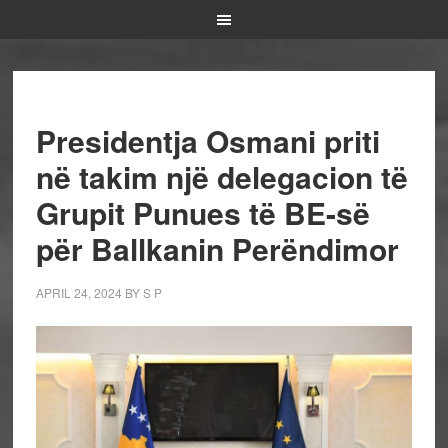
Presidentja Osmani priti
në takim një delegacion të
Grupit Punues të BE-së
për Ballkanin Perëndimor
APRIL 24, 2024
BY
S P