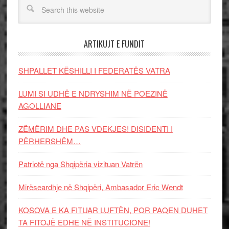
ARTIKUJT E FUNDIT
SHPALLET KËSHILLI I FEDERATËS VATRA
LUMI SI UDHË E NDRYSHIM NË POEZINË
AGOLLIANE
ZËMËRIM DHE PAS VDEKJES! DISIDENTI I
PËRHERSHËM…
Patriotë nga Shqipëria vizituan Vatrën
Mirëseardhje në Shqipëri, Ambasador Eric Wendt
KOSOVA E KA FITUAR LUFTËN, POR PAQEN DUHET
TA FITOJË EDHE NË INSTITUCIONE!