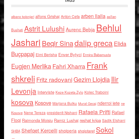
arben llalla
alfons Grishaj
Anton Cefa
asllan
albano kolonjari
Behlul
Astrit Lulushi
Aurenc Bebja
Bushati
Jashari
dalip greca
Beqir Sina
Elida
Buçpapaj
Enver Bytyci
Elmi Berisha
Ermira Babamusta
Frank
Eugjen Merlika
Fahri Xharra
shkreli
Ilir
Gezim Llojdia
Fritz radovani
Levonja
Interviste
Kolec Traboini
Keze Kozeta Zylo
kosova
Kosove
nderroi jete
Marjana Bulku
ne
Murat Gecaj
Rafaela Prifti
Rafael
Nene Tereza
Kosove
presidenti Nishani
Floqi
Raimonda Moisiu
Ramiz Lushaj
reshat kripa
Sadik Elshani
Sokol
Shefqet Kercelli
shqiperia
shqiptaret
SHBA