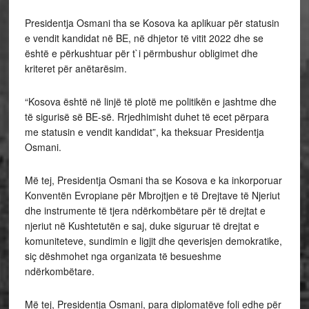
Presidentja Osmani tha se Kosova ka aplikuar për statusin
e vendit kandidat në BE, në dhjetor të vitit 2022 dhe se
është e përkushtuar për t`i përmbushur obligimet dhe
kriteret për anëtarësim.
“Kosova është në linjë të plotë me politikën e jashtme dhe
të sigurisë së BE-së. Rrjedhimisht duhet të ecet përpara
me statusin e vendit kandidat”, ka theksuar Presidentja
Osmani.
Më tej, Presidentja Osmani tha se Kosova e ka inkorporuar
Konventën Evropiane për Mbrojtjen e të Drejtave të Njeriut
dhe instrumente të tjera ndërkombëtare për të drejtat e
njeriut në Kushtetutën e saj, duke siguruar të drejtat e
komuniteteve, sundimin e ligjit dhe qeverisjen demokratike,
siç dëshmohet nga organizata të besueshme
ndërkombëtare.
Më tej, Presidentja Osmani, para diplomatëve foli edhe për