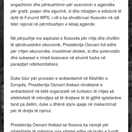
angazhimin dhe përkushtimin për avancimin e agjendës
për gratë, paqen dhe sigurinë, si dhe mbajtjen e edicionit të
dytë të Forumit WPS, i cili e ka shndërruar Kosovën në një
lider rajonal në përmbushjen e kësaj agjende.
Në përputhje me aspiratat e Kosovës për rritje dhe zhvillim
të qëndrueshëm ekonomik, Presidentja Osmani foli edhe
për rritjen ekonomike, investimet direkte, si dhe potencialin
dhe sukseset e rinisë kosovare në shumë fusha në
paraqitjet ndërkombëtare.
Duke folur për procesin e anëtarësimit në Këshillin e
Evropës, Presidentja Osmani theksoi rëndësinë e
anëtarësimit në këtë organizatë në funksion të rritjes së
efektivitetit të mbrojtjes së të drejtave të të gjithë qytetarëve
tanë pa dallim, duke u dhënë atyre qasje në mekanizmat
për të drejta të njeriut.
Presidentja Osmani theksoi se Kosova ka nevojë për
mbështetje të mëtejme nga shtetet edhe në fazën e fundit,