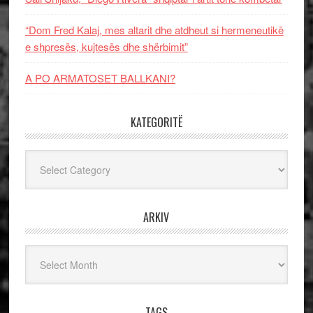
“Dom Fred Kalaj, mes altarit dhe atdheut si hermeneutikë
e shpresës, kujtesës dhe shërbimit”
A PO ARMATOSET BALLKANI?
KATEGORITË
Kategoritë
ARKIV
Arkiv
TAGS