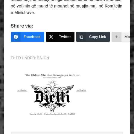
në votimin që mund të mbahet në muajin maj, në Komitetin
e Ministrave.
Share via:
Facebook
Twitter
Copy Link
More
FILED UNDER:
RAJON