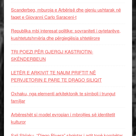
Scanderbeg, mburoja e Arbërisë dhe gjeniu ushtarak në
faqet e Giovanni Carlo Saraceni-t
Republika mbi interesat politike: sovraniteti i qytetarëve,
kushtetutshmëria dhe përgjegjësia shtetërore
TRI POEZI PËR GJERGJ KASTRIOTIN-
SKËNDERBEUN
LETËR E ARKIVIT TE NAUM PRIFTIT NË
PERVJETORIN E PARE TE DRAGO SILIQIT
Oxhaku, nga elementi arkitektonik te simboli i trungut
familjar
Arbëreshët si model evropian i mbrojtjes së identitetit
kulturor
Sali Shijaku, “Diego Rivera” shqiptar i artit tonë kombëtar