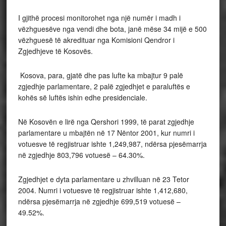
I gjithë procesi monitorohet nga një numër i madh i
vëzhguesëve nga vendi dhe bota, janë mëse 34 mijë e 500
vëzhguesë të akredituar nga Komisioni Qendror i
Zgjedhjeve të Kosovës.
Kosova, para, gjatë dhe pas lufte ka mbajtur 9 palë
zgjedhje parlamentare, 2 palë zgjedhjet e paraluftës e
kohës së luftës ishin edhe presidenciale.
Në Kosovën e lirë nga Qershori 1999, të parat zgjedhje
parlamentare u mbajtën në 17 Nëntor 2001, kur numri i
votuesve të regjistruar ishte 1,249,987, ndërsa pjesëmarrja
në zgjedhje 803,796 votuesë – 64.30%.
Zgjedhjet e dyta parlamentare u zhvilluan në 23 Tetor
2004. Numri i votuesve të regjistruar ishte 1,412,680,
ndërsa pjesëmarrja në zgjedhje 699,519 votuesë –
49.52%.