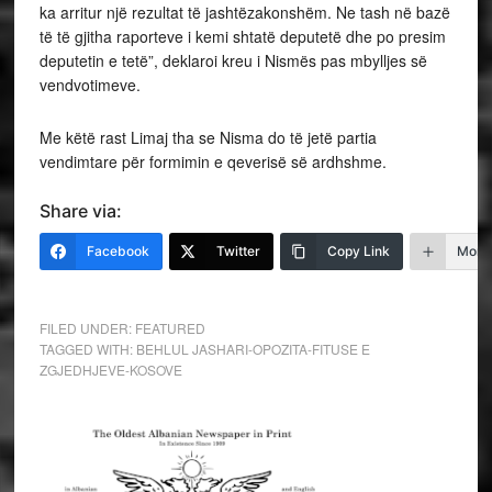
ka arritur një rezultat të jashtëzakonshëm. Ne tash në bazë
të të gjitha raporteve i kemi shtatë deputetë dhe po presim
deputetin e tetë”, deklaroi kreu i Nismës pas mbylljes së
vendvotimeve.
Me këtë rast Limaj tha se Nisma do të jetë partia
vendimtare për formimin e qeverisë së ardhshme.
Share via:
Facebook
Twitter
Copy Link
More
FILED UNDER:
FEATURED
TAGGED WITH:
BEHLUL JASHARI-OPOZITA-FITUSE E
ZGJEDHJEVE-KOSOVE