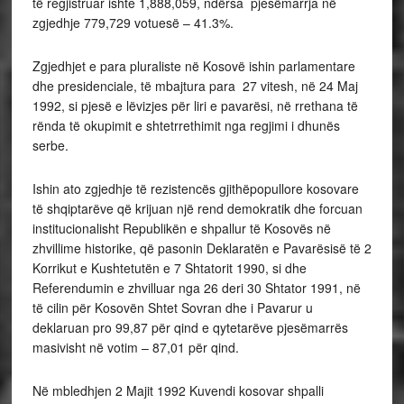
të regjistruar ishte 1,888,059, ndërsa pjesëmarrja në
zgjedhje 779,729 votuesë – 41.3%.
Zgjedhjet e para pluraliste në Kosovë ishin parlamentare
dhe presidenciale, të mbajtura para 27 vitesh, në 24 Maj
1992, si pjesë e lëvizjes për liri e pavarësi, në rrethana të
rënda të okupimit e shtetrrethimit nga regjimi i dhunës
serbe.
Ishin ato zgjedhje të rezistencës gjithëpopullore kosovare
të shqiptarëve që krijuan një rend demokratik dhe forcuan
institucionalisht Republikën e shpallur të Kosovës në
zhvillime historike, që pasonin Deklaratën e Pavarësisë të 2
Korrikut e Kushtetutën e 7 Shtatorit 1990, si dhe
Referendumin e zhvilluar nga 26 deri 30 Shtator 1991, në
të cilin për Kosovën Shtet Sovran dhe i Pavarur u
deklaruan pro 99,87 për qind e qytetarëve pjesëmarrës
masivisht në votim – 87,01 për qind.
Në mbledhjen 2 Majit 1992 Kuvendi kosovar shpalli