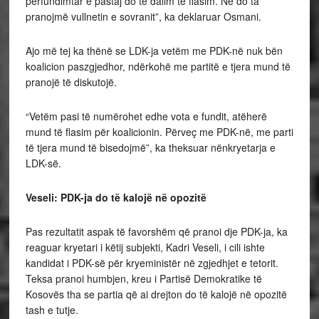
përfundimtar e pastaj do të dalim të flasim. Ne do ta
pranojmë vullnetin e sovranit”, ka deklaruar Osmani.
Ajo më tej ka thënë se LDK-ja vetëm me PDK-në nuk bën
koalicion paszgjedhor, ndërkohë me partitë e tjera mund të
pranojë të diskutojë.
“Vetëm pasi të numërohet edhe vota e fundit, atëherë
mund të flasim për koalicionin. Përveç me PDK-në, me parti
të tjera mund të bisedojmë”, ka theksuar nënkryetarja e
LDK-së.
Veseli: PDK-ja do të kalojë në opozitë
Pas rezultatit aspak të favorshëm që pranoi dje PDK-ja, ka
reaguar kryetari i këtij subjekti, Kadri Veseli, i cili ishte
kandidat i PDK-së për kryeministër në zgjedhjet e tetorit.
Teksa pranoi humbjen, kreu i Partisë Demokratike të
Kosovës tha se partia që ai drejton do të kalojë në opozitë
tash e tutje.