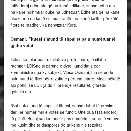
falënderoj edhe ata që na kanë kritikuar, sepse edhe ata
na kanë ndihmuar duke na udhëzuar. Edhe ata që na kanë
akuzuar e na kanë sulmuar vetëm na kanë kalitur për këtë
fitore të madhe”, ka nënvizuar Kurti.
Osmani: Fituesi s’mund të shpallet pa u numëruar të
gjitha votat
Teksa ka folur pas rezultateve preliminare, të cilat e
radhitën LDK-në si partinë e dytë, kandidatja për
kryeministre nga ky subjekt, Vjosa Osmani, tha se ende
nuk mund të flitet për rezultate përfundimtare. Megjithëkëtë
ajo pohoi se LDK-ja do t’i pranojë rezultatet, çfarëdo
qofshin ato.
“Sot nuk mund të shpallet fituesi, sepse duhet të presim
deri në numërimin e votës së fundit. Unë dua t’i falënderoj
të gjithë. Besoj se deri nesër pas numërimit edhe të votave
me kusht dhe të diasporës do ta kemi një rezultat