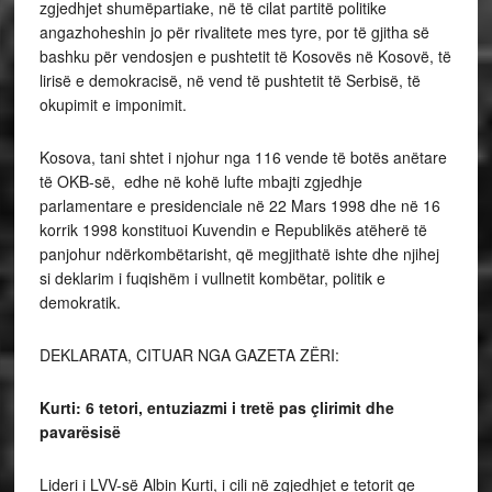
zgjedhjet shumëpartiake, në të cilat partitë politike
angazhoheshin jo për rivalitete mes tyre, por të gjitha së
bashku për vendosjen e pushtetit të Kosovës në Kosovë, të
lirisë e demokracisë, në vend të pushtetit të Serbisë, të
okupimit e imponimit.
Kosova, tani shtet i njohur nga 116 vende të botës anëtare
të OKB-së, edhe në kohë lufte mbajti zgjedhje
parlamentare e presidenciale në 22 Mars 1998 dhe në 16
korrik 1998 konstituoi Kuvendin e Republikës atëherë të
panjohur ndërkombëtarisht, që megjithatë ishte dhe njihej
si deklarim i fuqishëm i vullnetit kombëtar, politik e
demokratik.
DEKLARATA, CITUAR NGA GAZETA ZËRI:
Kurti: 6 tetori, entuziazmi i tretë pas çlirimit dhe
pavarësisë
Lideri i LVV-së Albin Kurti, i cili në zgjedhjet e tetorit qe