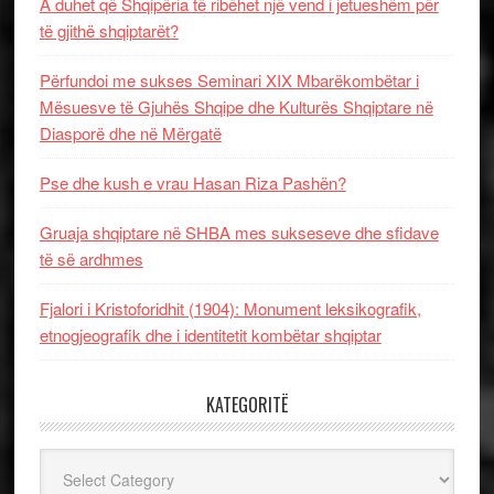
A duhet që Shqipëria të ribëhet një vend i jetueshëm për
të gjithë shqiptarët?
Përfundoi me sukses Seminari XIX Mbarëkombëtar i
Mësuesve të Gjuhës Shqipe dhe Kulturës Shqiptare në
Diasporë dhe në Mërgatë
Pse dhe kush e vrau Hasan Riza Pashën?
Gruaja shqiptare në SHBA mes sukseseve dhe sfidave
të së ardhmes
Fjalori i Kristoforidhit (1904): Monument leksikografik,
etnogjeografik dhe i identitetit kombëtar shqiptar
KATEGORITË
Kategoritë