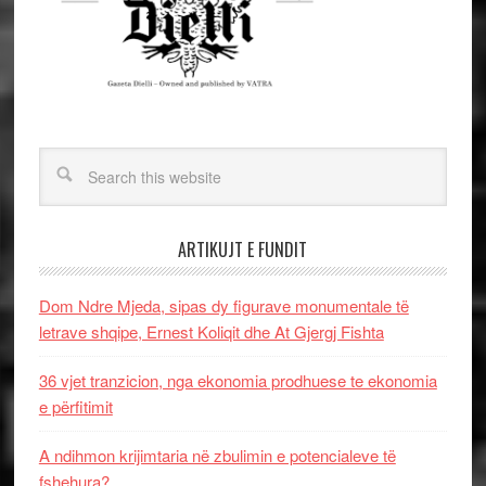
ARTIKUJT E FUNDIT
Dom Ndre Mjeda, sipas dy figurave monumentale të
letrave shqipe, Ernest Koliqit dhe At Gjergj Fishta
36 vjet tranzicion, nga ekonomia prodhuese te ekonomia
e përfitimit
A ndihmon krijimtaria në zbulimin e potencialeve të
fshehura?