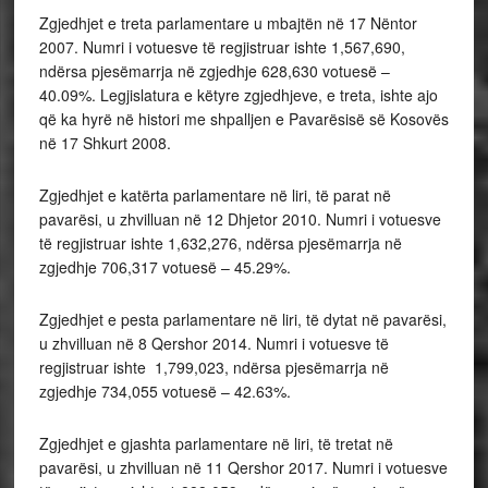
Zgjedhjet e treta parlamentare u mbajtën në 17 Nëntor
2007. Numri i votuesve të regjistruar ishte 1,567,690,
ndërsa pjesëmarrja në zgjedhje 628,630 votuesë –
40.09%. Legjislatura e këtyre zgjedhjeve, e treta, ishte ajo
që ka hyrë në histori me shpalljen e Pavarësisë së Kosovës
në 17 Shkurt 2008.
Zgjedhjet e katërta parlamentare në liri, të parat në
pavarësi, u zhvilluan në 12 Dhjetor 2010. Numri i votuesve
të regjistruar ishte 1,632,276, ndërsa pjesëmarrja në
zgjedhje 706,317 votuesë – 45.29%.
Zgjedhjet e pesta parlamentare në liri, të dytat në pavarësi,
u zhvilluan në 8 Qershor 2014. Numri i votuesve të
regjistruar ishte 1,799,023, ndërsa pjesëmarrja në
zgjedhje 734,055 votuesë – 42.63%.
Zgjedhjet e gjashta parlamentare në liri, të tretat në
pavarësi, u zhvilluan në 11 Qershor 2017. Numri i votuesve