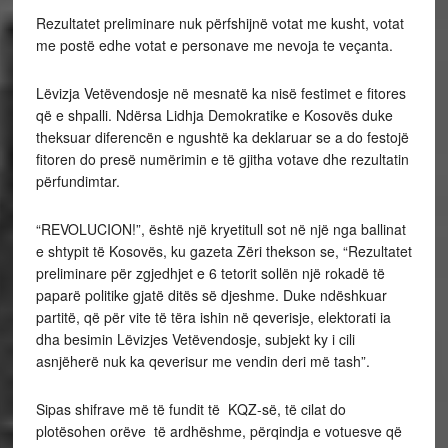
Rezultatet preliminare nuk përfshijnë votat me kusht, votat
me postë edhe votat e personave me nevoja te veçanta.
Lëvizja Vetëvendosje në mesnatë ka nisë festimet e fitores
që e shpalli. Ndërsa Lidhja Demokratike e Kosovës duke
theksuar diferencën e ngushtë ka deklaruar se a do festojë
fitoren do presë numërimin e të gjitha votave dhe rezultatin
përfundimtar.
“REVOLUCION!”, është një kryetitull sot në një nga ballinat
e shtypit të Kosovës, ku gazeta Zëri thekson se, “Rezultatet
preliminare për zgjedhjet e 6 tetorit sollën një rokadë të
paparë politike gjatë ditës së djeshme. Duke ndëshkuar
partitë, që për vite të tëra ishin në qeverisje, elektorati ia
dha besimin Lëvizjes Vetëvendosje, subjekt ky i cili
asnjëherë nuk ka qeverisur me vendin deri më tash”.
Sipas shifrave më të fundit të KQZ-së, të cilat do
plotësohen orëve të ardhëshme, përqindja e votuesve që