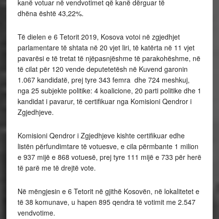
kanë votuar në vendvotimet që kanë dërguar të
dhëna është 43,22%.
Të dielen e 6 Tetorit 2019, Kosova votoi në zgjedhjet
parlamentare të shtata në 20 vjet liri, të katërta në 11 vjet
pavarësi e të tretat të njëpasnjëshme të parakohëshme, në
të cilat për 120 vende deputetetësh në Kuvend garonin
1.067 kandidatë, prej tyre 343 femra dhe 724 meshkuj,
nga 25 subjekte politike: 4 koalicione, 20 parti politike dhe 1
kandidat i pavarur, të certifikuar nga Komisioni Qendror i
Zgjedhjeve.
Komisioni Qendror i Zgjedhjeve kishte certifikuar edhe
listën përfundimtare të votuesve, e cila përmbante 1 milion
e 937 mijë e 868 votuesë, prej tyre 111 mijë e 733 për herë
të parë me të drejtë vote.
Në mëngjesin e 6 Tetorit në gjithë Kosovën, në lokalitetet e
të 38 komunave, u hapen 895 qendra të votimit me 2.547
vendvotime.