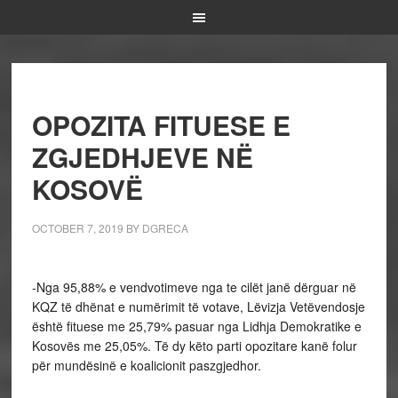
OPOZITA FITUESE E
ZGJEDHJEVE NË
KOSOVË
OCTOBER 7, 2019
BY
DGRECA
-Nga 95,88% e vendvotimeve nga te cilët janë dërguar në
KQZ të dhënat e numërimit të votave, Lëvizja Vetëvendosje
është fituese me 25,79% pasuar nga Lidhja Demokratike e
Kosovës me 25,05%. Të dy këto parti opozitare kanë folur
për mundësinë e koalicionit paszgjedhor.