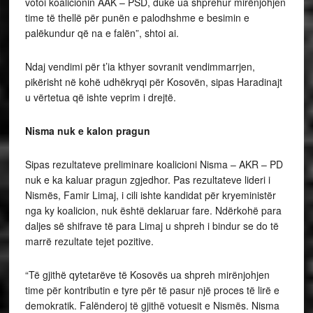
votoi koalicionin AAK – PSD, duke ua shprehur mirënjohjen
time të thellë për punën e palodhshme e besimin e
palëkundur që na e falën”, shtoi ai.
Ndaj vendimi për t’ia kthyer sovranit vendimmarrjen,
pikërisht në kohë udhëkryqi për Kosovën, sipas Haradinajt
u vërtetua që ishte veprim i drejtë.
Nisma nuk e kalon pragun
Sipas rezultateve preliminare koalicioni Nisma – AKR – PD
nuk e ka kaluar pragun zgjedhor. Pas rezultateve lideri i
Nismës, Famir Limaj, i cili ishte kandidat për kryeministër
nga ky koalicion, nuk është deklaruar fare. Ndërkohë para
daljes së shifrave të para Limaj u shpreh i bindur se do të
marrë rezultate tejet pozitive.
“Të gjithë qytetarëve të Kosovës ua shpreh mirënjohjen
time për kontributin e tyre për të pasur një proces të lirë e
demokratik. Falënderoj të gjithë votuesit e Nismës. Nisma