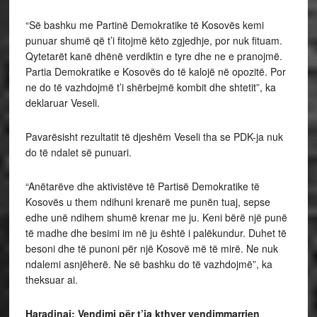
“Së bashku me Partinë Demokratike të Kosovës kemi
punuar shumë që t’i fitojmë këto zgjedhje, por nuk fituam.
Qytetarët kanë dhënë verdiktin e tyre dhe ne e pranojmë.
Partia Demokratike e Kosovës do të kalojë në opozitë. Por
ne do të vazhdojmë t’i shërbejmë kombit dhe shtetit”, ka
deklaruar Veseli.
Pavarësisht rezultatit të djeshëm Veseli tha se PDK-ja nuk
do të ndalet së punuari.
“Anëtarëve dhe aktivistëve të Partisë Demokratike të
Kosovës u them ndihuni krenarë me punën tuaj, sepse
edhe unë ndihem shumë krenar me ju. Keni bërë një punë
të madhe dhe besimi im në ju është i palëkundur. Duhet të
besoni dhe të punoni për një Kosovë më të mirë. Ne nuk
ndalemi asnjëherë. Ne së bashku do të vazhdojmë”, ka
theksuar ai.
Haradinaj: Vendimi për t’ia kthyer vendimmarrjen