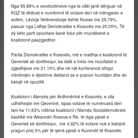
Nga 95,88% e vendvotimeve nga te cilët janë dërguar në
KQZ të dhënat e numërimit të votave deri në mëngjesin e
sotëm, Lëvizja Vetëvendosje është fituese me 25,79%
pasuar nga Lidhja Demokratike e Kosovës me 25,05%. Të
dy këto parti opozitare kanë folur për mundësinë e
koalicionit paszgjedhor.
Partia Demokratike e Kosovës, më e madhja e koalicionit të
Qeverisë së dorëhequr, ka dalë e treta me rezultatat e
zgjedhjeve me 21,15% dhe në një konferencë shtypi
mbrëmjen e djeshme deklaroi se e pranon humbjen dhe do
kalojë në opozitë.
Koalicioni i Alencës për Ardhmërinë e Kosovës, e cila
udhëheqte me Qeverinë, sipas votave të numëruara deri
tani ka 11,63% ndërsa koalicioni i Nismës Socialdemokrate
bashkë me Aleancën Kosova e Re, të dyja pjesë e
Qeverisë së dorëhequr, me 4,92% të votave nuk e kalojnë
pragun prej 5% për të qenë pjesë e Kuvendit të Kosovës.