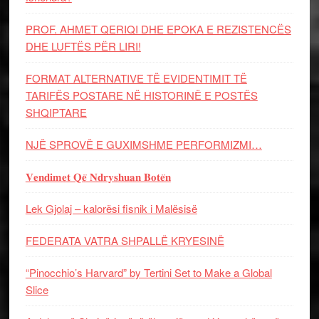
PROF. AHMET QERIQI DHE EPOKA E REZISTENCЁS
DHE LUFTЁS PЁR LIRI!
FORMAT ALTERNATIVE TË EVIDENTIMIT TË
TARIFËS POSTARE NË HISTORINË E POSTËS
SHQIPTARE
NJË SPROVË E GUXIMSHME PERFORMIZMI…
𝐕𝐞𝐧𝐝𝐢𝐦𝐞𝐭 𝐐𝐞̈ 𝐍𝐝𝐫𝐲𝐬𝐡𝐮𝐚𝐧 𝐁𝐨𝐭𝐞̈𝐧
Lek Gjolaj – kalorësi fisnik i Malësisë
FEDERATA VATRA SHPALLË KRYESINË
“Pinocchio’s Harvard” by Tertini Set to Make a Global
Slice