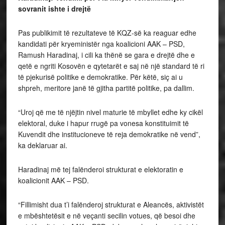
sovranit ishte i drejtë
Pas publikimit të rezultateve të KQZ-së ka reaguar edhe
kandidati për kryeministër nga koalicioni AAK – PSD,
Ramush Haradinaj, i cili ka thënë se gara e drejtë dhe e
qetë e ngriti Kosovën e qytetarët e saj në një standard të ri
të pjekurisë politike e demokratike. Për këtë, siç ai u
shpreh, meritore janë të gjitha partitë politike, pa dallim.
“Uroj që me të njëjtin nivel maturie të mbyllet edhe ky cikël
elektoral, duke i hapur rrugë pa vonesa konstituimit të
Kuvendit dhe institucioneve të reja demokratike në vend”,
ka deklaruar ai.
Haradinaj më tej falënderoi strukturat e elektoratin e
koalicionit AAK – PSD.
“Fillimisht dua t’i falënderoj strukturat e Aleancës, aktivistët
e mbështetësit e në veçanti secilin votues, që besoi dhe