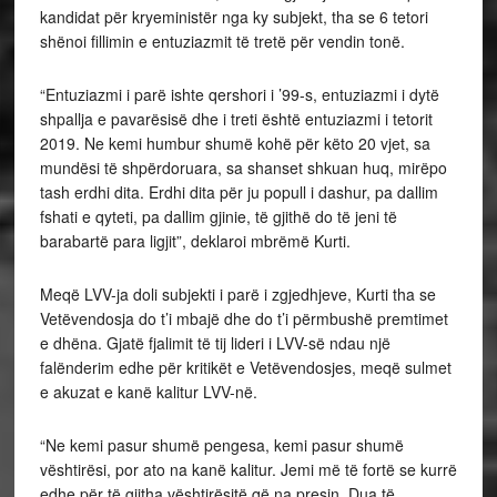
kandidat për kryeministër nga ky subjekt, tha se 6 tetori
shënoi fillimin e entuziazmit të tretë për vendin tonë.
“Entuziazmi i parë ishte qershori i ’99-s, entuziazmi i dytë
shpallja e pavarësisë dhe i treti është entuziazmi i tetorit
2019. Ne kemi humbur shumë kohë për këto 20 vjet, sa
mundësi të shpërdoruara, sa shanset shkuan huq, mirëpo
tash erdhi dita. Erdhi dita për ju popull i dashur, pa dallim
fshati e qyteti, pa dallim gjinie, të gjithë do të jeni të
barabartë para ligjit”, deklaroi mbrëmë Kurti.
Meqë LVV-ja doli subjekti i parë i zgjedhjeve, Kurti tha se
Vetëvendosja do t’i mbajë dhe do t’i përmbushë premtimet
e dhëna. Gjatë fjalimit të tij lideri i LVV-së ndau një
falënderim edhe për kritikët e Vetëvendosjes, meqë sulmet
e akuzat e kanë kalitur LVV-në.
“Ne kemi pasur shumë pengesa, kemi pasur shumë
vështirësi, por ato na kanë kalitur. Jemi më të fortë se kurrë
edhe për të gjitha vështirësitë që na presin. Dua të