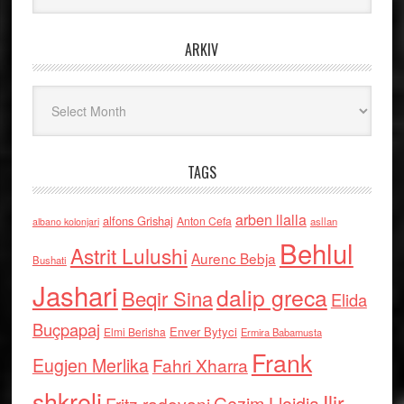
ARKIV
Arkiv
TAGS
arben llalla
alfons Grishaj
Anton Cefa
asllan
albano kolonjari
Behlul
Astrit Lulushi
Aurenc Bebja
Bushati
Jashari
dalip greca
Beqir Sina
Elida
Buçpapaj
Enver Bytyci
Elmi Berisha
Ermira Babamusta
Frank
Eugjen Merlika
Fahri Xharra
shkreli
Ilir
Gezim Llojdia
Fritz radovani