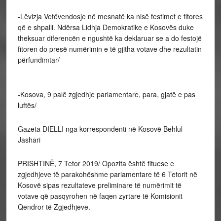
-Lëvizja Vetëvendosje në mesnatë ka nisë festimet e fitores
që e shpalli. Ndërsa Lidhja Demokratike e Kosovës duke
theksuar diferencën e ngushtë ka deklaruar se a do festojë
fitoren do presë numërimin e të gjitha votave dhe rezultatin
përfundimtar/
-Kosova, 9 palë zgjedhje parlamentare, para, gjatë e pas
luftës/
Gazeta DIELLI nga korrespondenti në Kosovë Behlul
Jashari
PRISHTINË, 7 Tetor 2019/ Opozita është fituese e
zgjedhjeve të parakohëshme parlamentare të 6 Tetorit në
Kosovë sipas rezultateve preliminare të numërimit të
votave që pasqyrohen në faqen zyrtare të Komisionit
Qendror të Zgjedhjeve.