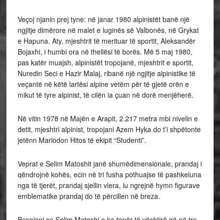
Veçoj njanin prej tyne: në janar 1980 alpinistët banë një
ngjitje dimërore në malet e luginës së Valbonës, në Grykat
e Hapuna. Aty, mjeshtrit të merituar të sportit, Aleksandër
Bojaxhi, i humbi ora në thellësi të borës. Më 5 maj 1980,
pas katër muajsh, alpinistët tropojanë, mjeshtrit e sportit,
Nuredin Seci e Hazir Malaj, ribanë një ngjitje alpinistike të
veçantë në këtë lartësi alpine vetëm për të gjetë orën e
mikut të tyre alpinist, të cilën ia çuan në dorë menjëherë.
Në vitin 1978 në Majën e Arapit, 2.217 metra mbi nivelin e
detit, mjeshtri alpinist, tropojani Azem Hyka do t’i shpëtonte
jetënn Mariodon Hitos të ekipit “Studenti”.
Veprat e Selim Matoshit janë shumëdimensionale, prandaj i
qëndrojnë kohës, ecin në tri fusha pothuajse të pashkeluna
nga të tjerët, prandaj sjellin vlera, iu ngrejnë hymn figurave
emblematike prandaj do të përcillen në breza.
Besojeni se Selim Matoshi e ka tepër të vështirë që në tre