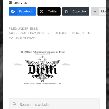
Share via:
Facebook
Twitter
Copy Link
More
FILED UNDER:
ESSE
TAGGED WITH:
PAC MOSHEN E TRI
,
RAMIZ LUSHAJ
,
SELIM
MATOSHI
,
VEPRAVE