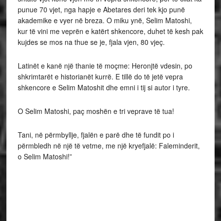
punue 70 vjet, nga hapje e Abetares deri tek kjo punë
akademike e vyer në breza. O miku ynë, Selim Matoshi,
kur të vini me veprën e katërt shkencore, duhet të kesh pak
kujdes se mos na thue se je, fjala vjen, 80 vjeç.
Latinët e kanë një thanie të moçme: Heronjtë vdesin, po
shkrimtarët e historianët kurrë. E tillë do të jetë vepra
shkencore e Selim Matoshit dhe emni i tij si autor i tyre.
O Selim Matoshi, paç moshën e tri veprave të tua!
Tani, në përmbyllje, fjalën e parë dhe të fundit po i
përmbledh në një të vetme, me një kryefjalë: Faleminderit,
o Selim Matoshi!”