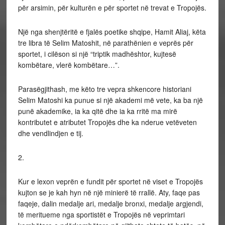
për arsimin, për kulturën e për sportet në trevat e Tropojës.
Një nga shenjtëritë e fjalës poetike shqipe, Hamit Aliaj, këta
tre libra të Selim Matoshit, në parathënien e veprës për
sportet, i cilëson si një “triptik madhështor, kujtesë
kombëtare, vlerë kombëtare…”.
Parasëgjithash, me këto tre vepra shkencore historiani
Selim Matoshi ka punue si një akademi më vete, ka ba një
punë akademike, ia ka qitë dhe ia ka rritë ma mirë
kontributet e atributet Tropojës dhe ka nderue vetëveten
dhe vendlindjen e tij.
2.
Kur e lexon veprën e fundit për sportet në viset e Tropojës
kujton se je kah hyn në një minierë të rrallë. Aty, faqe pas
faqeje, dalin medalje ari, medalje bronxi, medalje argjendi,
të meritueme nga sportistët e Tropojës në veprimtari