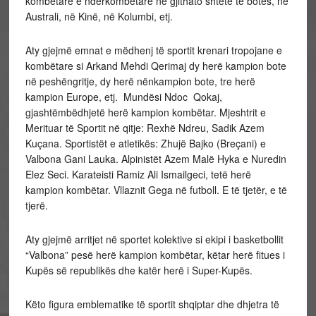
kombëtare e ndërkombëtare në gjithato shtete të botës, në
Australi, në Kinë, në Kolumbi, etj.
Aty gjejmë emnat e mëdhenj të sportit krenari tropojane e
kombëtare si Arkand Mehdi Qerimaj dy herë kampion bote
në peshëngritje, dy herë nënkampion bote, tre herë
kampion Europe, etj. Mundësi Ndoc Qokaj,
gjashtëmbëdhjetë herë kampion kombëtar. Mjeshtrit e
Merituar të Sportit në qitje: Rexhë Ndreu, Sadik Azem
Kuçana. Sportistët e atletikës: Zhujë Bajko (Breçani) e
Valbona Gani Lauka. Alpinistët Azem Malë Hyka e Nuredin
Elez Seci. Karateisti Ramiz Ali Ismailgeci, tetë herë
kampion kombëtar. Vllaznit Gega në futboll. E të tjetër, e të
tjerë.
Aty gjejmë arritjet në sportet kolektive si ekipi i basketbollit
“Valbona” pesë herë kampion kombëtar, këtar herë fitues i
Kupës së republikës dhe katër herë i Super-Kupës.
Këto figura emblematike të sportit shqiptar dhe dhjetra të