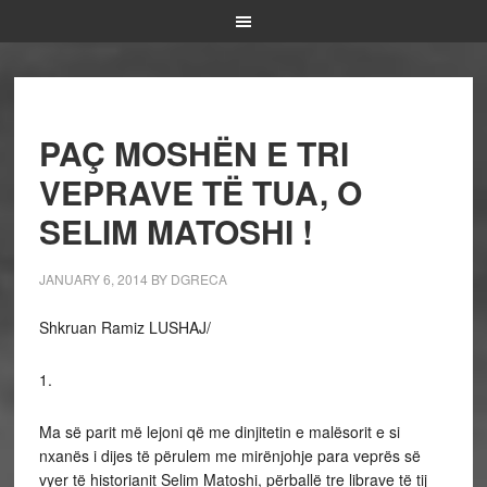
PAÇ MOSHËN E TRI
VEPRAVE TË TUA, O
SELIM MATOSHI !
JANUARY 6, 2014
BY
DGRECA
Shkruan Ramiz LUSHAJ/
1.
Ma së parit më lejoni që me dinjitetin e malësorit e si
nxanës i dijes të përulem me mirënjohje para veprës së
vyer të historianit Selim Matoshi, përballë tre librave të tij