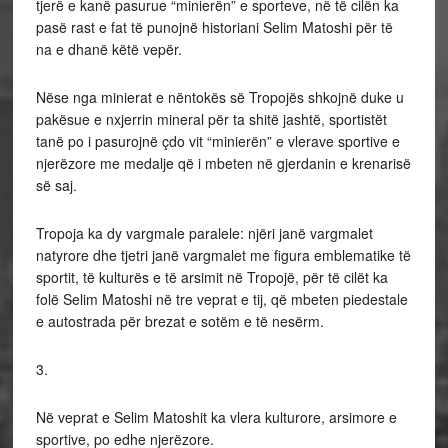
tjerë e kanë pasurue “minierën” e sporteve, në të cilën ka
pasë rast e fat të punojnë historiani Selim Matoshi për të
na e dhanë këtë vepër.
Nëse nga minierat e nëntokës së Tropojës shkojnë duke u
pakësue e nxjerrin mineral për ta shitë jashtë, sportistët
tanë po i pasurojnë çdo vit “minierën” e vlerave sportive e
njerëzore me medalje që i mbeten në gjerdanin e krenarisë
së saj.
Tropoja ka dy vargmale paralele: njëri janë vargmalet
natyrore dhe tjetri janë vargmalet me figura emblematike të
sportit, të kulturës e të arsimit në Tropojë, për të cilët ka
folë Selim Matoshi në tre veprat e tij, që mbeten piedestale
e autostrada për brezat e sotëm e të nesërm.
3.
Në veprat e Selim Matoshit ka vlera kulturore, arsimore e
sportive, po edhe njerëzore.