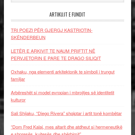
ARTIKUJT E FUNDIT
TRI POEZI PËR GJERGJ KASTRIOTIN-
SKËNDERBEUN
LETËR E ARKIVIT TE NAUM PRIFTIT NË
PERVJETORIN E PARE TE DRAGO SILIQIT
Oxhaku, nga elementi arkitektonik te simboli i trungut
familjar
Arbëreshët si model evropian i mbrojtjes së identitetit
kulturor
Sali Shijaku, “Diego Rivera” shqiptar i artit tonë kombëtar
“Dom Fred Kalaj, mes altarit dhe atdheut si hermeneutikë
e shpresës, kujtesës dhe shërbimit”