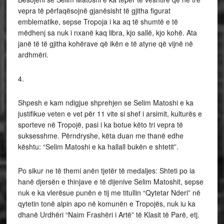
vepra të përfaqësojnë gjanësisht të gjitha figurat
emblematike, sepse Tropoja i ka aq të shumtë e të
mëdhenj sa nuk i nxanë kaq libra, kjo sallë, kjo kohë. Ata
janë të të gjitha kohërave që ikën e të atyne që vijnë në
ardhmëri.
4.
Shpesh e kam ndigjue shprehjen se Selim Matoshi e ka
justifikue veten e vet për 11 vite si shef i arsimit, kulturës e
sporteve në Tropojë, pasi i ka botue këto tri vepra të
suksesshme. Përndryshe, këta duan me thanë edhe
kështu: “Selim Matoshi e ka hallall bukën e shtetit”.
Po sikur ne të themi anën tjetër të medaljes: Shteti po ia
hanë djersën e thinjave e të dijenive Selim Matoshit, sepse
nuk e ka vlerësue punën e tij me titullin “Qytetar Nderi” në
qytetin tonë alpin apo në komunën e Tropojës, nuk iu ka
dhanë Urdhëri “Naim Frashëri i Artë” të Klasit të Parë, etj.