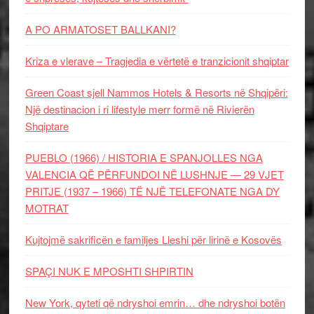
A PO ARMATOSET BALLKANI?
Kriza e vlerave – Tragjedia e vërtetë e tranzicionit shqiptar
Green Coast sjell Nammos Hotels & Resorts në Shqipëri:
Një destinacion i ri lifestyle merr formë në Rivierën
Shqiptare
PUEBLO (1966) / HISTORIA E SPANJOLLES NGA
VALENCIA QË PËRFUNDOI NË LUSHNJE — 29 VJET
PRITJE (1937 – 1966) TË NJË TELEFONATE NGA DY
MOTRAT
Kujtojmë sakrificën e familjes Lleshi për lirinë e Kosovës
SPAÇI NUK E MPOSHTI SHPIRTIN
New York, qyteti që ndryshoi emrin… dhe ndryshoi botën