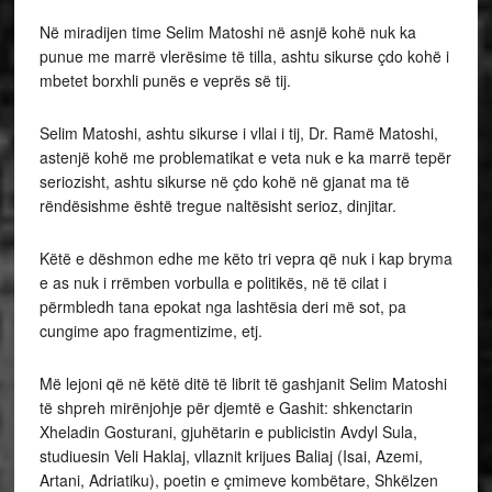
Në miradijen time Selim Matoshi në asnjë kohë nuk ka
punue me marrë vlerësime të tilla, ashtu sikurse çdo kohë i
mbetet borxhli punës e veprës së tij.
Selim Matoshi, ashtu sikurse i vllai i tij, Dr. Ramë Matoshi,
astenjë kohë me problematikat e veta nuk e ka marrë tepër
seriozisht, ashtu sikurse në çdo kohë në gjanat ma të
rëndësishme është tregue naltësisht serioz, dinjitar.
Këtë e dëshmon edhe me këto tri vepra që nuk i kap bryma
e as nuk i rrëmben vorbulla e politikës, në të cilat i
përmbledh tana epokat nga lashtësia deri më sot, pa
cungime apo fragmentizime, etj.
Më lejoni që në këtë ditë të librit të gashjanit Selim Matoshi
të shpreh mirënjohje për djemtë e Gashit: shkenctarin
Xheladin Gosturani, gjuhëtarin e publicistin Avdyl Sula,
studiuesin Veli Haklaj, vllaznit krijues Baliaj (Isai, Azemi,
Artani, Adriatiku), poetin e çmimeve kombëtare, Shkëlzen