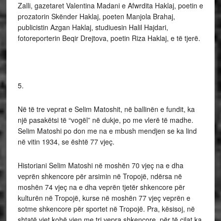
Zalli, gazetaret Valentina Madani e Afwrdita Haklaj, poetin e
prozatorin Skënder Haklaj, poeten Manjola Brahaj,
publicistin Azgan Haklaj, studiuesin Halil Hajdari,
fotoreporterin Beqir Drejtova, poetin Riza Haklaj, e të tjerë.
5.
Në të tre veprat e Selim Matoshit, në ballinën e fundit, ka
një pasakëtsi të “vogël” në dukje, po me vlerë të madhe.
Selim Matoshi po don me na e mbush mendjen se ka lind
në vitin 1934, se është 77 vjeç.
Historiani Selim Matoshi në moshën 70 vjeç na e dha
veprën shkencore për arsimin në Tropojë, ndërsa në
moshën 74 vjeç na e dha veprën tjetër shkencore për
kulturën në Tropojë, kurse në moshën 77 vjeç veprën e
sotme shkencore për sportet në Tropojë. Pra, kësisoj, në
shtatë vjet kohë vjen me tri vepra shkencore, për të cilat ka