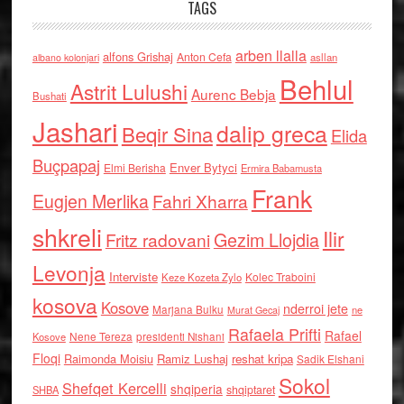
TAGS
arben llalla
alfons Grishaj
Anton Cefa
asllan
albano kolonjari
Behlul
Astrit Lulushi
Aurenc Bebja
Bushati
Jashari
dalip greca
Beqir Sina
Elida
Buçpapaj
Enver Bytyci
Elmi Berisha
Ermira Babamusta
Frank
Eugjen Merlika
Fahri Xharra
shkreli
Ilir
Gezim Llojdia
Fritz radovani
Levonja
Interviste
Kolec Traboini
Keze Kozeta Zylo
kosova
Kosove
nderroi jete
Marjana Bulku
ne
Murat Gecaj
Rafaela Prifti
Rafael
Nene Tereza
Kosove
presidenti Nishani
Floqi
Raimonda Moisiu
Ramiz Lushaj
reshat kripa
Sadik Elshani
Sokol
Shefqet Kercelli
shqiperia
shqiptaret
SHBA