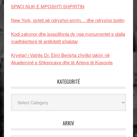
SPAÇI NUK E MPOSHTI SHPIRTIN
New York, qyteti që ndryshoi emrin… dhe ndryshoi botën
Kodi zakonor dhe isopolifonia dy nga monumentet e gjalla
madhështore të antikitetit shqiptar
Kryetari i Vatrës Dr. Elmi Berisha zhvilloi takim në
Akademinë e Shkencave dhe të Arteve të Kosovës
KATEGORITË
Kategoritë
ARKIV