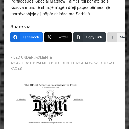
Përfaqësuesi Special Matthew Palmer foli për atë se si
Kosova mund të shtrojë rrugën drejt paqes përmes një
marrëveshjeje gjithëpërfshirëse me Serbinë.
Share via:
Facebook
Twitter
Copy Link
More
FILED UNDER:
KOMENTE
TAGGED WITH:
PALMER-PRESIDENTI THACI- KOSOVA-RRUGA E
PAQES