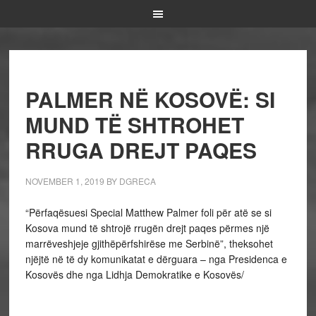
PALMER NË KOSOVË: SI
MUND TË SHTROHET
RRUGA DREJT PAQES
NOVEMBER 1, 2019
BY
DGRECA
“Përfaqësuesi Special Matthew Palmer foli për atë se si
Kosova mund të shtrojë rrugën drejt paqes përmes një
marrëveshjeje gjithëpërfshirëse me Serbinë”, theksohet
njëjtë në të dy komunikatat e dërguara – nga Presidenca e
Kosovës dhe nga Lidhja Demokratike e Kosovës/