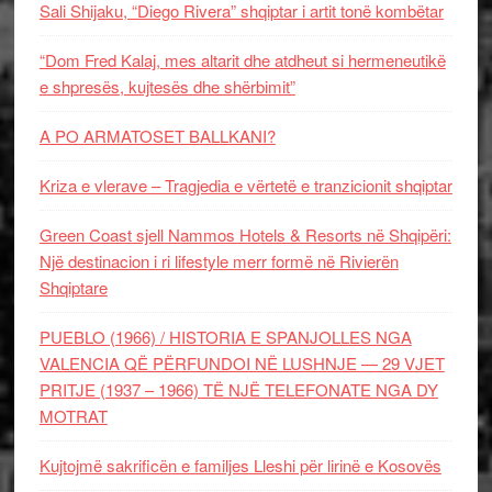
Sali Shijaku, “Diego Rivera” shqiptar i artit tonë kombëtar
“Dom Fred Kalaj, mes altarit dhe atdheut si hermeneutikë
e shpresës, kujtesës dhe shërbimit”
A PO ARMATOSET BALLKANI?
Kriza e vlerave – Tragjedia e vërtetë e tranzicionit shqiptar
Green Coast sjell Nammos Hotels & Resorts në Shqipëri:
Një destinacion i ri lifestyle merr formë në Rivierën
Shqiptare
PUEBLO (1966) / HISTORIA E SPANJOLLES NGA
VALENCIA QË PËRFUNDOI NË LUSHNJE — 29 VJET
PRITJE (1937 – 1966) TË NJË TELEFONATE NGA DY
MOTRAT
Kujtojmë sakrificën e familjes Lleshi për lirinë e Kosovës