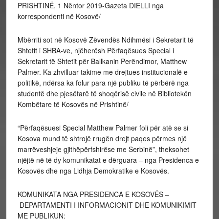
PRISHTINË, 1 Nëntor 2019-Gazeta DIELLI nga
korrespondenti në Kosovë/
Mbërriti sot në Kosovë Zëvendës Ndihmësi i Sekretarit të
Shtetit i SHBA-ve, njëherësh Përfaqësues Special i
Sekretarit të Shtetit për Ballkanin Perëndimor, Matthew
Palmer. Ka zhvilluar takime me drejtues institucionalë e
politikë, ndërsa ka folur para një publiku të përbërë nga
studentë dhe pjesëtarë të shoqërisë civile në Bibliotekën
Kombëtare të Kosovës në Prishtinë/
“Përfaqësuesi Special Matthew Palmer foli për atë se si
Kosova mund të shtrojë rrugën drejt paqes përmes një
marrëveshjeje gjithëpërfshirëse me Serbinë”, theksohet
njëjtë në të dy komunikatat e dërguara – nga Presidenca e
Kosovës dhe nga Lidhja Demokratike e Kosovës.
KOMUNIKATA NGA PRESIDENCA E KOSOVËS –
DEPARTAMENTI I INFORMACIONIT DHE KOMUNIKIMIT
ME PUBLIKUN: