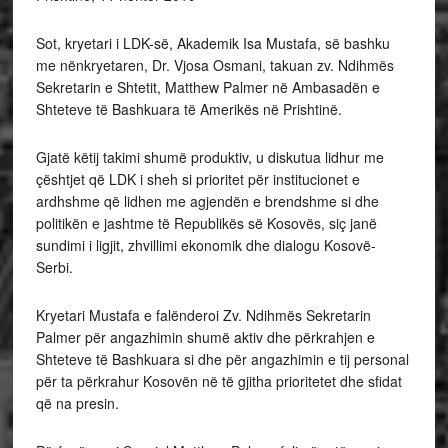
Sot, kryetari i LDK-së, Akademik Isa Mustafa, së bashku
me nënkryetaren, Dr. Vjosa Osmani, takuan zv. Ndihmës
Sekretarin e Shtetit, Matthew Palmer në Ambasadën e
Shteteve të Bashkuara të Amerikës në Prishtinë.
Gjatë këtij takimi shumë produktiv, u diskutua lidhur me
çështjet që LDK i sheh si prioritet për institucionet e
ardhshme që lidhen me agjendën e brendshme si dhe
politikën e jashtme të Republikës së Kosovës, siç janë
sundimi i ligjit, zhvillimi ekonomik dhe dialogu Kosovë-
Serbi.
Kryetari Mustafa e falënderoi Zv. Ndihmës Sekretarin
Palmer për angazhimin shumë aktiv dhe përkrahjen e
Shteteve të Bashkuara si dhe për angazhimin e tij personal
për ta përkrahur Kosovën në të gjitha prioritetet dhe sfidat
që na presin.