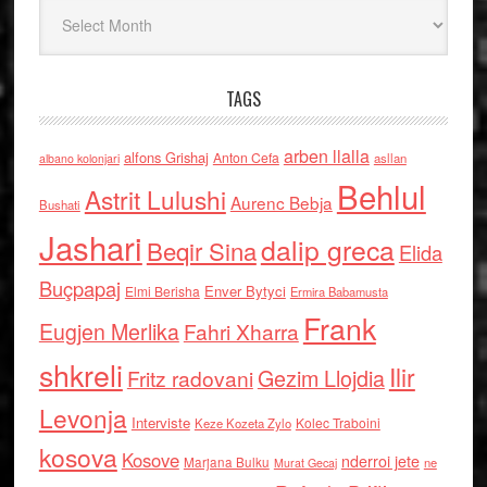
Arkiv
TAGS
arben llalla
alfons Grishaj
Anton Cefa
asllan
albano kolonjari
Behlul
Astrit Lulushi
Aurenc Bebja
Bushati
Jashari
dalip greca
Beqir Sina
Elida
Buçpapaj
Enver Bytyci
Elmi Berisha
Ermira Babamusta
Frank
Eugjen Merlika
Fahri Xharra
shkreli
Ilir
Gezim Llojdia
Fritz radovani
Levonja
Interviste
Kolec Traboini
Keze Kozeta Zylo
kosova
Kosove
nderroi jete
Marjana Bulku
ne
Murat Gecaj