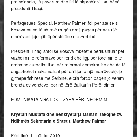
profesionale, të pavarura dhe liri të shprehjes”, ka thënë
presidenti Thaçi.
Përfaqësuesi Special, Matthew Palmer, foli për atë se si
Kosova mund të shtrojë rrugën drejt paqes përmes një
marrëveshjeje gjithëpërfshirëse me Serbinë.
Presidenti Thaçi shtoi se Kosova mbetet e përkushtuar për
vazhdimin e reformave për rend dhe ligj, për forcimin e të
ardhmes euroatlantike, për reformat demokratike dhe do të
angazhohet maksimalisht për arritjen e një marrëveshjeje
gjithëpërfshirëse me Serbinë, e cila forcon paqen jo vetëm
brenda dy vendeve, por në tërë Ballkanin Perëndimor.
KOMUNIKATA NGA LDK – ZYRA PËR INFORMIM:
Kryetari Mustafa dhe nënkryetarja Osmani takojnë zv.
Ndihmës Sekretarin e Shtetit, Matthew Palmer
Prishtinë, 11 nëntor 2019