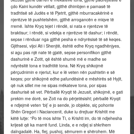
çdo Kaini kundër vëllait, gjithë dhimbjen e pamasë të
tradhtisë së Judës e të Pjetrit, gjithë mburracakërinë e
njerëzve të pushtetshëm, gjithë arrogancën e miqve të
rremë. Ishte Kryq tejet i rëndë, si nata e njerëzve të
braktisur; i rëndë, si vdekja e njerëzve të dashur; i rëndë,
sepse i rënduar nga gjithë pesha e ndryrësisë të së keqes.
Gjithsesi, vijoi Ati i Shenjtë, është edhe Kryq ngadhënjyes,
si agu pas një nate të gjatë, sepse personifikon gjithë
dashurinë e Zotit, që është shumë më e madhe se
ndyrësitë tona e tradhtitë tona. Në Kryq shikojmë
përçudnimin e njeriut, kur e lë veten nën pushtetin e së
keqes; por shikojmë edhe pafundësinë e mëshirës së Hyjit,
që nuk sillet me ne sipas mëkateve tona, por sipas
dashurisë së vet. Përballë Kryqit të Jezusit, shikojmë, e gati
prekim me dorë, se Zoti na do përjetësisht; përballë Kryqit
e ndjejmë veten ‘bij’ e jo sende, jo objekte, siç pohonte
Shën Gregori i Naciancenit, duke iu drejtuar Krishtit me
këtë lutje: “Po të mos ishte Ti, o Krishti im, do të ndjehesha
krijesë që ka marrë fund. Linda, e e ndjej si shkrihem
dalngadalë. Ha, flej, pushoj, sëmurem e shërohem. Më