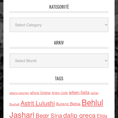
KATEGORITË
Kategoritë
ARKIV
Arkiv
TAGS
arben llalla
alfons Grishaj
Anton Cefa
asllan
albano kolonjari
Behlul
Astrit Lulushi
Aurenc Bebja
Bushati
Jashari
dalip greca
Beqir Sina
Elida