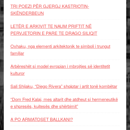
TRI POEZI PËR GJERGJ KASTRIOTIN-
SKËNDERBEUN
LETËR E ARKIVIT TE NAUM PRIFTIT NË
PERVJETORIN E PARE TE DRAGO SILIQIT
Oxhaku, nga elementi arkitektonik te simboli i trungut
familjar
Arbëreshët si model evropian i mbrojtjes së identitetit
kulturor
Sali Shijaku, “Diego Rivera” shqiptar i artit tonë kombëtar
“Dom Fred Kalaj, mes altarit dhe atdheut si hermeneutikë
e shpresës, kujtesës dhe shërbimit”
A PO ARMATOSET BALLKANI?