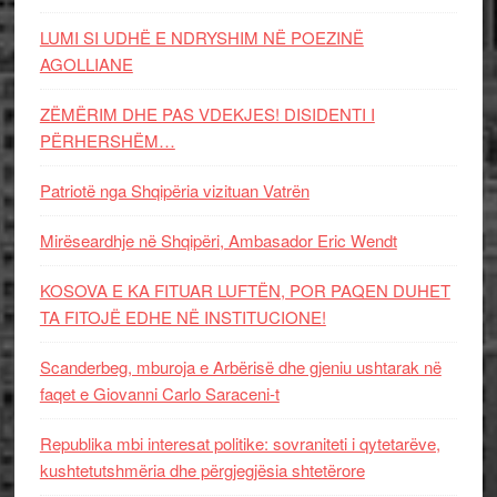
LUMI SI UDHË E NDRYSHIM NË POEZINË
AGOLLIANE
ZËMËRIM DHE PAS VDEKJES! DISIDENTI I
PËRHERSHËM…
Patriotë nga Shqipëria vizituan Vatrën
Mirëseardhje në Shqipëri, Ambasador Eric Wendt
KOSOVA E KA FITUAR LUFTËN, POR PAQEN DUHET
TA FITOJË EDHE NË INSTITUCIONE!
Scanderbeg, mburoja e Arbërisë dhe gjeniu ushtarak në
faqet e Giovanni Carlo Saraceni-t
Republika mbi interesat politike: sovraniteti i qytetarëve,
kushtetutshmëria dhe përgjegjësia shtetërore