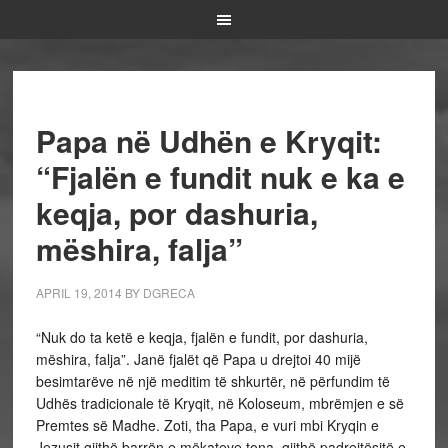
Papa në Udhën e Kryqit:
“Fjalën e fundit nuk e ka e
keqja, por dashuria,
mëshira, falja”
APRIL 19, 2014
BY
DGRECA
“Nuk do ta ketë e keqja, fjalën e fundit, por dashuria,
mëshira, falja”. Janë fjalët që Papa u drejtoi 40 mijë
besimtarëve në një meditim të shkurtër, në përfundim të
Udhës tradicionale të Kryqit, në Koloseum, mbrëmjen e së
Premtes së Madhe. Zoti, tha Papa, e vuri mbi Kryqin e
Jezusit gjithë barrën e mëkateve tona, gjithë padrejtësitë e