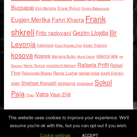
Buçpapaj
Enver Bytyci
Elmi Berisha
Ermira Babamusta
Frank
Eugjen Merlika
Fahri Xharra
shkreli
Ilir
Gezim Llojdia
Fritz radovani
Levonja
Interviste
Kolec Traboini
Keze Kozeta Zylo
kosova
Kosove
nderroi jete
Marjana Bulku
ne
Murat Gecaj
Rafaela Prifti
Rafael
Nene Tereza
Kosove
presidenti Nishani
Floqi
Raimonda Moisiu
Ramiz Lushaj
reshat kripa
Sadik Elshani
Sokol
Shefqet Kercelli
shqiperia
shqiptaret
SHBA
Paja
Vatra
Visar Zhiti
Thaci
This website uses cookies to improve your experience. We'll
assume you're ok with this, but you can opt-out if you wish.
Cookie settings
Log in
ACCEPT