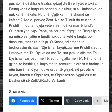
pushtojnë dëshira e trazira, gëzoj diellin e frytet e tokës.
Pastaj vdes e korpi im bëhet hi e pluhur, si ai i kafshëve, që
nuk kanë mëkate. Po unë, ç’gjë kam më shumë se
kafshët? Asgjë, përveç Zotit. Në se Ti nuk do të ishe, o
Krishti im, do ta ndjeja veten njeri, që ka marrë fund”.
O Jezusi ynë, vijoi Papa, na prij prej Kryqit, në Ringjallje e
na mëso se fjalën e fundit nuk do ta ketë e keqja, por
dashuria, mëshira e falja. O Krisht, ndihmona të
brohorasim rishtas: “Dje isha i kryqëzuar me Krishtin, sot u
lumnova me Të. Dje vdiqa me Të, sot jam i gjallë me Të.
Dje isha i varrosur me Të, sot u ngjalla me Të”. Në fund, të
gjithë së bashku, t’i kujtojmë të sëmurët, njerëzit e braktisur
nën barrën e Kryqit, duke uruar të gjejnë, në provën e
Kryqit, forcën e Shpresës, të Shpresës së Ngjalljes e të
Dashurisë së Zotit”.(Radio Vatikani)
Share via:
Facebook
Twitter
Copy Link
More