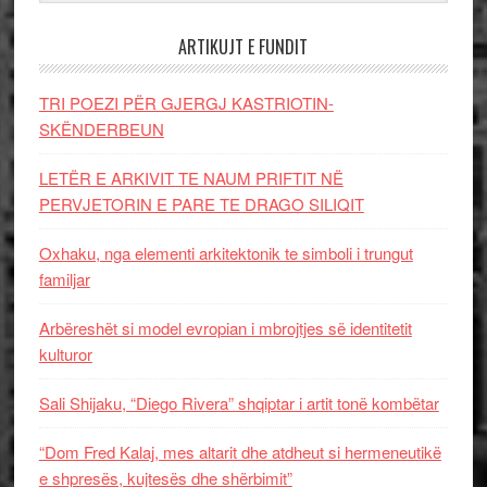
ARTIKUJT E FUNDIT
TRI POEZI PËR GJERGJ KASTRIOTIN-
SKËNDERBEUN
LETËR E ARKIVIT TE NAUM PRIFTIT NË
PERVJETORIN E PARE TE DRAGO SILIQIT
Oxhaku, nga elementi arkitektonik te simboli i trungut
familjar
Arbëreshët si model evropian i mbrojtjes së identitetit
kulturor
Sali Shijaku, “Diego Rivera” shqiptar i artit tonë kombëtar
“Dom Fred Kalaj, mes altarit dhe atdheut si hermeneutikë
e shpresës, kujtesës dhe shërbimit”