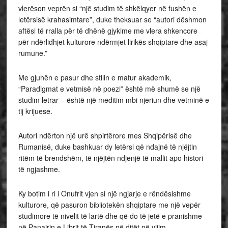
vlerëson veprën si “një studim të shkëlqyer në fushën e
letërsisë krahasimtare”, duke theksuar se “autori dëshmon
aftësi të rralla për të dhënë gjykime me vlera shkencore
për ndërlidhjet kulturore ndërmjet lirikës shqiptare dhe asaj
rumune.”
Me gjuhën e pasur dhe stilin e matur akademik,
“Paradigmat e vetmisë në poezi” është më shumë se një
studim letrar – është një meditim mbi njeriun dhe vetminë e
tij krijuese.
Autori ndërton një urë shpirtërore mes Shqipërisë dhe
Rumanisë, duke bashkuar dy letërsi që ndajnë të njëjtin
ritëm të brendshëm, të njëjtën ndjenjë të mallit apo histori
të ngjashme.
Ky botim i ri i Onufrit vjen si një ngjarje e rëndësishme
kulturore, që pasuron bibliotekën shqiptare me një vepër
studimore të nivelit të lartë dhe që do të jetë e pranishme
në Panairin e Librit të Tiranës në ditët në vijim.