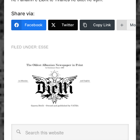
Share via:
Facebook
Twitter
Copy Link
More
FILED UNDER:
ESSE