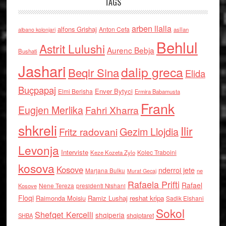
TAGS
arben llalla
alfons Grishaj
Anton Cefa
asllan
albano kolonjari
Behlul
Astrit Lulushi
Aurenc Bebja
Bushati
Jashari
dalip greca
Beqir Sina
Elida
Buçpapaj
Enver Bytyci
Elmi Berisha
Ermira Babamusta
Frank
Eugjen Merlika
Fahri Xharra
shkreli
Ilir
Gezim Llojdia
Fritz radovani
Levonja
Interviste
Kolec Traboini
Keze Kozeta Zylo
kosova
Kosove
nderroi jete
Marjana Bulku
ne
Murat Gecaj
Rafaela Prifti
Rafael
Nene Tereza
Kosove
presidenti Nishani
Floqi
Raimonda Moisiu
Ramiz Lushaj
reshat kripa
Sadik Elshani
Sokol
Shefqet Kercelli
shqiperia
shqiptaret
SHBA