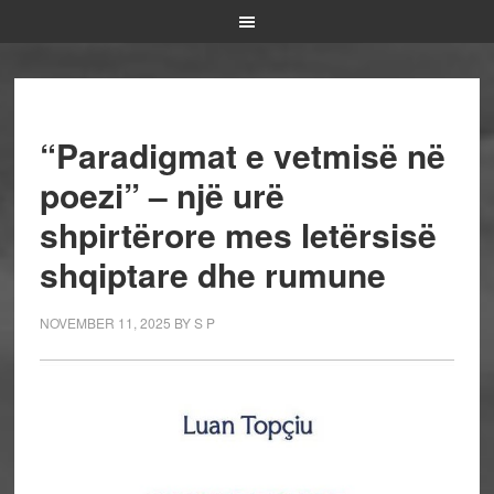
“Paradigmat e vetmisë në
poezi” – një urë
shpirtërore mes letërsisë
shqiptare dhe rumune
NOVEMBER 11, 2025
BY
S P