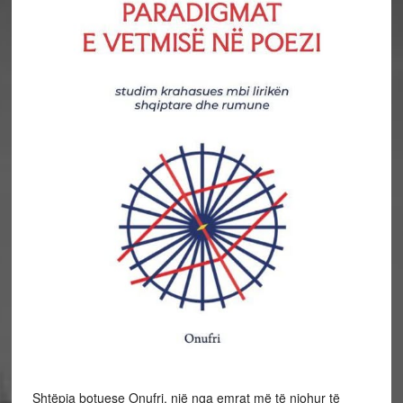
Shtëpia botuese Onufri, një nga emrat më të njohur të