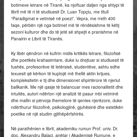
botimeve letrare në Tiranë, ka njoftuar daljen nga shtypi të
librit më të ri të studiuesit Dr. Luan Topçiu, me titull
“Paradigmat e vetmisë në poezi”. Vepra, me rreth 400
faqe, përbën një nga botimet më të rëndësishme të këtij
sezoni kulturor dhe do të jetë së shpejti e pranishme në
Panairin e Librit të Tiranës.
Ky libër qëndron në kufirin midis kritikës letrare, filozofisë
dhe poetikës krahasimtare, duke iu drejtuar si studiuesit të
fushës, profesorëve të letërsisë, studentëve, ashtu edhe
lexuesit që kërkon të kuptojë më thellë aktin krijues,
kompleksitetin e tij dhe dimensionet shpirtërore të njeriut
ballkanik. Me një qasje të balancuar mes racionalitetit dhe
intuitës, autori ndërton një analizë të pasur mbi vetminë
dhe mallin si përvoja themelore të qenies njerëzore, duke
ndërthurur filozofinë, psikologjinë, gjuhësinë dhe estetikën
poetike në një studim gjithëpërfshirës.
Në parathënien e librit, akademiku rumun Prof. univ. Dr.
doc. Alexandru Balaci, anëtar i Akademisë Rumune, e