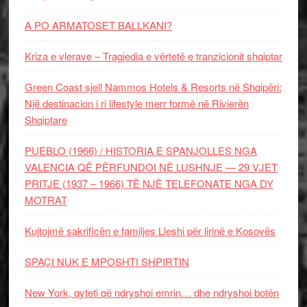
A PO ARMATOSET BALLKANI?
Kriza e vlerave – Tragjedia e vërtetë e tranzicionit shqiptar
Green Coast sjell Nammos Hotels & Resorts në Shqipëri:
Një destinacion i ri lifestyle merr formë në Rivierën
Shqiptare
PUEBLO (1966) / HISTORIA E SPANJOLLES NGA
VALENCIA QË PËRFUNDOI NË LUSHNJE — 29 VJET
PRITJE (1937 – 1966) TË NJË TELEFONATE NGA DY
MOTRAT
Kujtojmë sakrificën e familjes Lleshi për lirinë e Kosovës
SPAÇI NUK E MPOSHTI SHPIRTIN
New York, qyteti që ndryshoi emrin… dhe ndryshoi botën