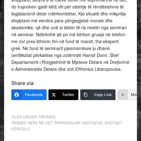
do trajnohen gjatë këtij viti për cështje të rëndësishme të
legjislacionit detar ndërkombëtar. Kjo situatë dhe mikpritja
shqiptare më vendos para përgjegjsisë morale dhe
akademike, që dhe unë si lektor të ris nivelin nga seminari
në seminar. Ndërkohë që po më kërkon gruaja në telefon
me zor pres kthimin tim në fund të marsit, tha eksperti
grek. Në fund të seminarit pjesmarrësve ju dhanë
certifikatat përkatëse nga zotërinjtë Hamdi Domi, Shef
Departamenti i Rregjistrimit të Mjeteve Detare në Drejtorinë
e Administratës Detare dhe zoti Efthimios Liberopoulos.
Share via:
Facebook
Twitter
Copy Link
More
FILED UNDER:
KRONIKE
TAGGED WITH:
NE DET
,
PARANDALIMI I NDOTJEVE
,
SHEFQET
KERCELLI