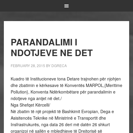
PARANDALIMI I
NDOTJEVE NE DET
FEBRUARY 28, 2015
BY
DGRECA
Kuadro të Institucioneve tona Detare trajnohen për njohjen
dhe zbatimin e kërkesave të Konventës MARPOL,{Meritime
Pollution}, Konventa Ndërkombëtare për parandalimin e
ndotjeve nga anijet në det./
Nga Shefqet Kërcelli/
Në zbatim të një projekti të Bashkimit Evropian, Dega e
Asisitencës Teknike në Ministrinë e Transportit dhe
Insfrastrukurës, nga data 26 deri më datën 26 shkurt
organizoi në sallën e mbledhjeve të Drejtorisë së