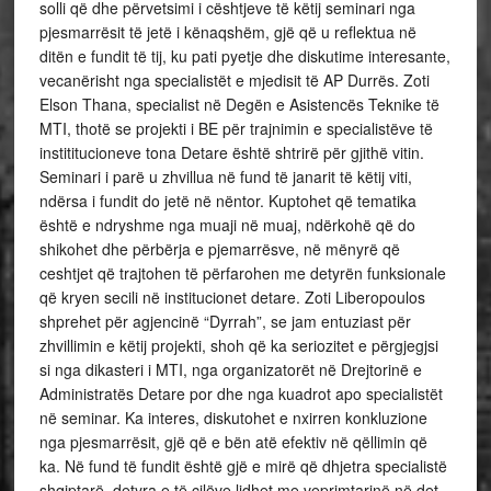
solli që dhe përvetsimi i cështjeve të këtij seminari nga
pjesmarrësit të jetë i kënaqshëm, gjë që u reflektua në
ditën e fundit të tij, ku pati pyetje dhe diskutime interesante,
vecanërisht nga specialistët e mjedisit të AP Durrës. Zoti
Elson Thana, specialist në Degën e Asistencës Teknike të
MTI, thotë se projekti i BE për trajnimin e specialistëve të
instititucioneve tona Detare është shtrirë për gjithë vitin.
Seminari i parë u zhvillua në fund të janarit të këtij viti,
ndërsa i fundit do jetë në nëntor. Kuptohet që tematika
është e ndryshme nga muaji në muaj, ndërkohë që do
shikohet dhe përbërja e pjemarrësve, në mënyrë që
ceshtjet që trajtohen të përfarohen me detyrën funksionale
që kryen secili në institucionet detare. Zoti Liberopoulos
shprehet për agjencinë “Dyrrah”, se jam entuziast për
zhvillimin e këtij projekti, shoh që ka seriozitet e përgjegjsi
si nga dikasteri i MTI, nga organizatorët në Drejtorinë e
Administratës Detare por dhe nga kuadrot apo specialistët
në seminar. Ka interes, diskutohet e nxirren konkluzione
nga pjesmarrësit, gjë që e bën atë efektiv në qëllimin që
ka. Në fund të fundit është gjë e mirë që dhjetra specialistë
shqiptarë, detyra e të cilëve lidhet me veprimtarinë në det,