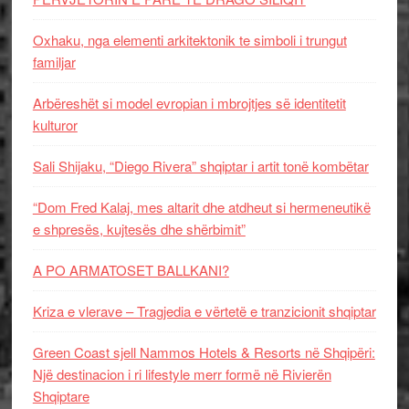
Oxhaku, nga elementi arkitektonik te simboli i trungut
familjar
Arbëreshët si model evropian i mbrojtjes së identitetit
kulturor
Sali Shijaku, “Diego Rivera” shqiptar i artit tonë kombëtar
“Dom Fred Kalaj, mes altarit dhe atdheut si hermeneutikë
e shpresës, kujtesës dhe shërbimit”
A PO ARMATOSET BALLKANI?
Kriza e vlerave – Tragjedia e vërtetë e tranzicionit shqiptar
Green Coast sjell Nammos Hotels & Resorts në Shqipëri:
Një destinacion i ri lifestyle merr formë në Rivierën
Shqiptare