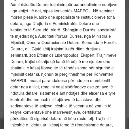
Administratës Detare trajnimin për parandalimin e ndotjeve
nga anijet në det, sipas konventës MARPOL. Në seminar
morën pjesë kuadro dhe specialistë të institucioneve tona
detare, nga Drejtoria e Administratës Detare dhe
kapiteneritë Sarandë, Vlorë, Shëngjin e Durrës, specialistë
të mjedisit nga Autoriteti Portual Durrës, nga Ministria e
Mjedisit, Qendra Operacionale Detare, Komanda e Forcës
Detare, etj. Gjatë këtij trajnimi katër ditor, drejtuesi i
seminarit, zoti Efthimios Liberopoulos, Ekspert iTrajnimeve
Detare, trajtoi cështje që kanë të bëjnë me njohjen dhe
zbatimin e kësaj Konvente të rëndësishme për sigurinë e
mjedisit detar si, njohuri të përgjithëshme për Konventën
MARPOL, masat parandaluese për ndotjen e ambientit
detar nga anijet, reagimi ndaj sipërfaqeve ose zonave të
ndotura detare, sistemet e antindotjes dhe eficensa e tyre,
kontrolli dhe menaxhimi i ujërave të balastave dhe
sedimenteve të anijeve, cështje të vecanta në zbatim të
këtyre konventave dhe marrëveshjeve, certifikatat
përkatëse të sigurisë detare në këto raste, etj. Trajtimi i
thjeshtë e i detajuar i kësaj teme të rëndësishme detare,