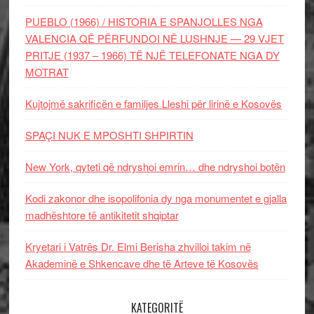
PUEBLO (1966) / HISTORIA E SPANJOLLES NGA
VALENCIA QË PËRFUNDOI NË LUSHNJE — 29 VJET
PRITJE (1937 – 1966) TË NJË TELEFONATE NGA DY
MOTRAT
Kujtojmë sakrificën e familjes Lleshi për lirinë e Kosovës
SPAÇI NUK E MPOSHTI SHPIRTIN
New York, qyteti që ndryshoi emrin… dhe ndryshoi botën
Kodi zakonor dhe isopolifonia dy nga monumentet e gjalla
madhështore të antikitetit shqiptar
Kryetari i Vatrës Dr. Elmi Berisha zhvilloi takim në
Akademinë e Shkencave dhe të Arteve të Kosovës
KATEGORITË