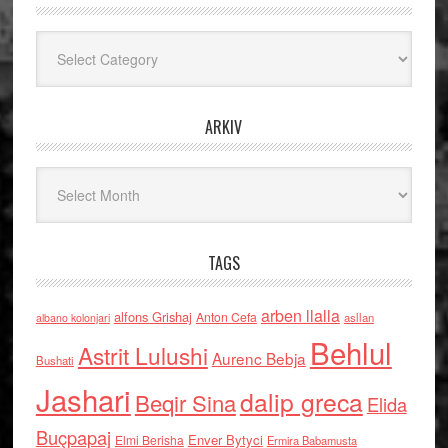
Kategoritë
ARKIV
Arkiv
TAGS
arben llalla
alfons Grishaj
Anton Cefa
asllan
albano kolonjari
Behlul
Astrit Lulushi
Aurenc Bebja
Bushati
Jashari
dalip greca
Beqir Sina
Elida
Buçpapaj
Enver Bytyci
Elmi Berisha
Ermira Babamusta