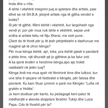
linda dhe u rrita.
A ishte i vështirë integrimi juaj si qytetare dhe artiste, pasi
dihet se në SH.B.A. jetojnë artiste nga të gjitha vendet e
botës?
Si për të gjithë, fillimi është i vështirë, kur largohesh nga
vendi yt. por për mua nuk ishte e vështirë, sepse unë
erdha si artiste këtu në Nju Xhersi, me vizë pune .
Çfarë do të thotë për ju të jesh përjetësisht e dashuruar me
magjinë që të ofron kënga?
Për mua kënga është, ajri, toka, pra është pjesë e pandarë
e jetës time, një dhuratë që jo gjithëve ja ka falur zoti.
A ka qenë ëndërr e hershme kënga,apo ajo trokiti
rastësisht në jetën tuaj?
Kënga lindi me mua qysh në fëmininë time dhe lulëzoi, kur
une isha 9 vjeçare në festivalet e këngës, për fatosa dhe
pionierë. Ku kam fituar çmimin e parë me Këngën “Lufta në
grykën e Holtës”.
Ju keni studiuar për kanto, ku pedagogë keni patur të
mëdhenjtë e skenës shqiptare Ibrahim Tukiçi dhe Luiza
Papa. Cdo të thoshit për ta?