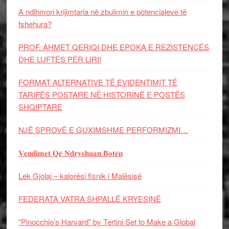
A ndihmon krijimtaria në zbulimin e potencialeve të
fshehura?
PROF. AHMET QERIQI DHE EPOKA E REZISTENCЁS
DHE LUFTЁS PЁR LIRI!
FORMAT ALTERNATIVE TË EVIDENTIMIT TË
TARIFËS POSTARE NË HISTORINË E POSTËS
SHQIPTARE
NJË SPROVË E GUXIMSHME PERFORMIZMI…
𝐕𝐞𝐧𝐝𝐢𝐦𝐞𝐭 𝐐𝐞̈ 𝐍𝐝𝐫𝐲𝐬𝐡𝐮𝐚𝐧 𝐁𝐨𝐭𝐞̈𝐧
Lek Gjolaj – kalorësi fisnik i Malësisë
FEDERATA VATRA SHPALLË KRYESINË
“Pinocchio’s Harvard” by Tertini Set to Make a Global