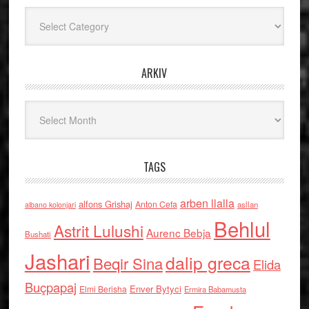
Kategoritë
ARKIV
Arkiv
TAGS
arben llalla
alfons Grishaj
Anton Cefa
asllan
albano kolonjari
Behlul
Astrit Lulushi
Aurenc Bebja
Bushati
Jashari
dalip greca
Beqir Sina
Elida
Buçpapaj
Enver Bytyci
Elmi Berisha
Ermira Babamusta