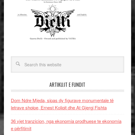
ARTIKUJT E FUNDIT
Dom Ndre Mjeda, sipas dy figurave monumentale të
letrave shqipe, Ernest Koliqit dhe At Gjergj Fishta
36 vjet tranzicion, nga ekonomia prodhuese te ekonomia
e përfitimit