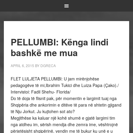
PELLUMBI: Kënga lindi
bashkë me mua
APRIL 6, 2015
BY
DGRECA
FLET LULJETA PELLUMBI: U jam mirënjohëse
pedagogëve të mi,Ibrahim Tukici dhe Luiza Papa (Çako)./
Intervistoi: Fadil Shehu- Florida/
Do të doja të flisnit pak, për momentin e largimit tuaj nga
Shqipëria dhe ankorimin e ditëve të para në shtetin gjigand
të Nju Jorkut. Ju kujtohen sot ato?
Megjithëse ka kaluar një kohë shumë e gjatë largimi tim
nga atdheu im, sërish mendja dhe zemra ime, vështrojnë
përjetësisht shqipërinë, vendin me të bukur ku unë e u