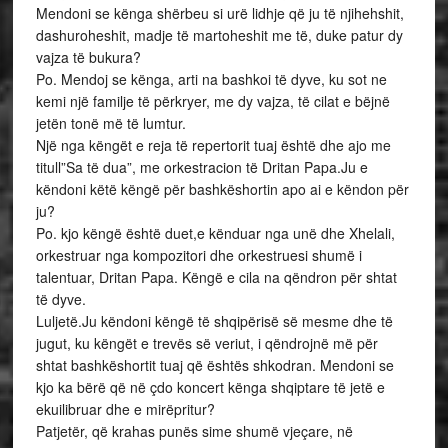
Mendoni se kënga shërbeu si urë lidhje që ju të njihehshit,
dashuroheshit, madje të martoheshit me të, duke patur dy
vajza të bukura?
Po. Mendoj se kënga, arti na bashkoi të dyve, ku sot ne
kemi një familje të përkryer, me dy vajza, të cilat e bëjnë
jetën tonë më të lumtur.
Një nga këngët e reja të repertorit tuaj është dhe ajo me
titull”Sa të dua”, me orkestracion të Dritan Papa.Ju e
këndoni këtë këngë për bashkëshortin apo ai e këndon për
ju?
Po. kjo këngë është duet,e kënduar nga unë dhe Xhelali,
orkestruar nga kompozitori dhe orkestruesi shumë i
talentuar, Dritan Papa. Këngë e cila na qëndron për shtat
të dyve.
Luljetë.Ju këndoni këngë të shqipërisë së mesme dhe të
jugut, ku këngët e trevës së veriut, i qëndrojnë më për
shtat bashkëshortit tuaj që ështës shkodran. Mendoni se
kjo ka bërë që në çdo koncert kënga shqiptare të jetë e
ekuilibruar dhe e mirëpritur?
Patjetër, që krahas punës sime shumë vjeçare, në