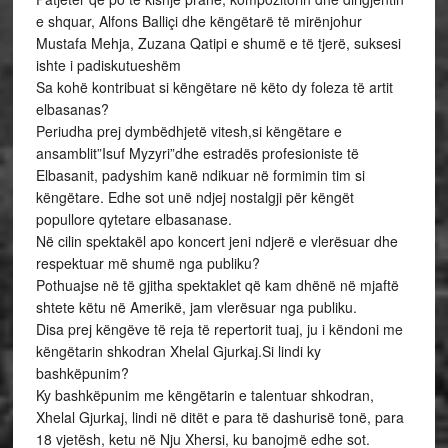
e shquar, Alfons Balliçi dhe këngëtarë të mirënjohur
Mustafa Mehja, Zuzana Qatipi e shumë e të tjerë, suksesi
ishte i padiskutueshëm
Sa kohë kontribuat si këngëtare në këto dy foleza të artit
elbasanas?
Periudha prej dymbëdhjetë vitesh,si këngëtare e
ansamblit”Isuf Myzyri”dhe estradës profesioniste të
Elbasanit, padyshim kanë ndikuar në formimin tim si
këngëtare. Edhe sot unë ndjej nostalgji për këngët
popullore qytetare elbasanase.
Në cilin spektakël apo koncert jeni ndjerë e vlerësuar dhe
respektuar më shumë nga publiku?
Pothuajse në të gjitha spektaklet që kam dhënë në mjaftë
shtete këtu në Amerikë, jam vlerësuar nga publiku.
Disa prej këngëve të reja të repertorit tuaj, ju i këndoni me
këngëtarin shkodran Xhelal Gjurkaj.Si lindi ky
bashkëpunim?
Ky bashkëpunim me këngëtarin e talentuar shkodran,
Xhelal Gjurkaj, lindi në ditët e para të dashurisë tonë, para
18 vjetësh, ketu në Nju Xhersi, ku banojmë edhe sot.