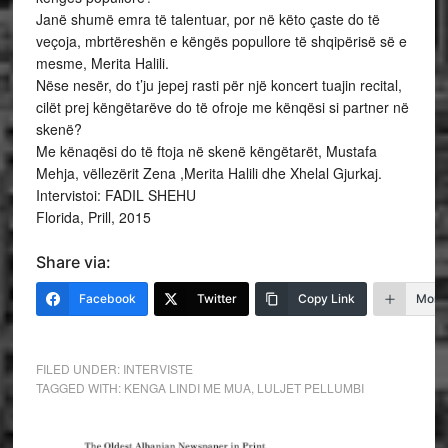
Janë shumë emra të talentuar, por në këto çaste do të
veçoja, mbrtëreshën e këngës popullore të shqipërisë së e
mesme, Merita Halili.
Nëse nesër, do t’ju jepej rasti për një koncert tuajin recital,
cilët prej këngëtarëve do të ofroje me kënqësi si partner në
skenë?
Me kënaqësi do të ftoja në skenë këngëtarët, Mustafa
Mehja, vëllezërit Zena ,Merita Halili dhe Xhelal Gjurkaj.
Intervistoi: FADIL SHEHU
Florida, Prill, 2015
Share via:
Facebook
Twitter
Copy Link
More
FILED UNDER:
INTERVISTE
TAGGED WITH:
KENGA LINDI ME MUA
,
LULJET PELLUMBI