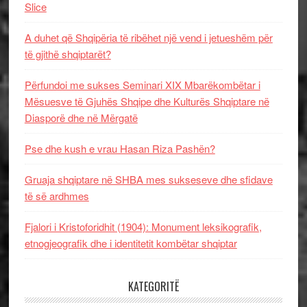
Slice
A duhet që Shqipëria të ribëhet një vend i jetueshëm për
të gjithë shqiptarët?
Përfundoi me sukses Seminari XIX Mbarëkombëtar i
Mësuesve të Gjuhës Shqipe dhe Kulturës Shqiptare në
Diasporë dhe në Mërgatë
Pse dhe kush e vrau Hasan Riza Pashën?
Gruaja shqiptare në SHBA mes sukseseve dhe sfidave
të së ardhmes
Fjalori i Kristoforidhit (1904): Monument leksikografik,
etnogjeografik dhe i identitetit kombëtar shqiptar
KATEGORITË