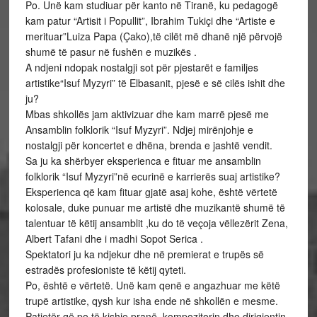
Po. Unë kam studiuar për kanto në Tiranë, ku pedagogë
kam patur “Artisit i Popullit”, Ibrahim Tukiçi dhe “Artiste e
merituar”Luiza Papa (Çako),të cilët më dhanë një përvojë
shumë të pasur në fushën e muzikës .
A ndjeni ndopak nostalgji sot për pjestarët e familjes
artistike“Isuf Myzyri” të Elbasanit, pjesë e së cilës ishit dhe
ju?
Mbas shkollës jam aktivizuar dhe kam marrë pjesë me
Ansamblin folklorik “Isuf Myzyri”. Ndjej mirënjohje e
nostalgji për koncertet e dhëna, brenda e jashtë vendit.
Sa ju ka shërbyer eksperienca e fituar me ansamblin
folklorik “Isuf Myzyri”në ecurinë e karrierës suaj artistike?
Eksperienca që kam fituar gjatë asaj kohe, është vërtetë
kolosale, duke punuar me artistë dhe muzikantë shumë të
talentuar të këtij ansamblit ,ku do të veçoja vëllezërit Zena,
Albert Tafani dhe i madhi Sopot Serica .
Spektatori ju ka ndjekur dhe në premierat e trupës së
estradës profesioniste të këtij qyteti.
Po, është e vërtetë. Unë kam qenë e angazhuar me këtë
trupë artistike, qysh kur isha ende në shkollën e mesme.
Patjetër që po të kishje pranë, kompozitorin dhe dirigjentin