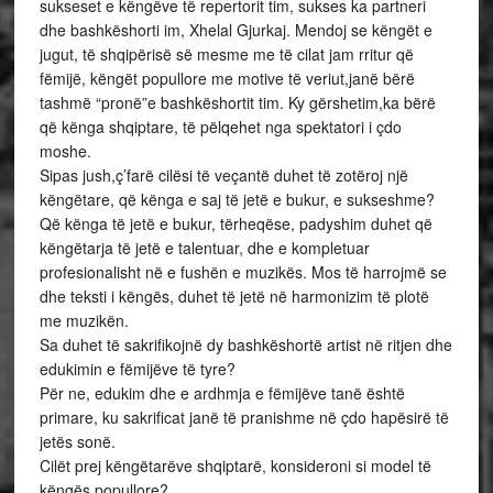
sukseset e këngëve të repertorit tim, sukses ka partneri
dhe bashkëshorti im, Xhelal Gjurkaj. Mendoj se këngët e
jugut, të shqipërisë së mesme me të cilat jam rritur që
fëmijë, këngët popullore me motive të veriut,janë bërë
tashmë “pronë”e bashkëshortit tim. Ky gërshetim,ka bërë
që kënga shqiptare, të pëlqehet nga spektatori i çdo
moshe.
Sipas jush,ç’farë cilësi të veçantë duhet të zotëroj një
këngëtare, që kënga e saj të jetë e bukur, e sukseshme?
Që kënga të jetë e bukur, tërheqëse, padyshim duhet që
këngëtarja të jetë e talentuar, dhe e kompletuar
profesionalisht në e fushën e muzikës. Mos të harrojmë se
dhe teksti i këngës, duhet të jetë në harmonizim të plotë
me muzikën.
Sa duhet të sakrifikojnë dy bashkëshortë artist në ritjen dhe
edukimin e fëmijëve të tyre?
Për ne, edukim dhe e ardhmja e fëmijëve tanë është
primare, ku sakrificat janë të pranishme në çdo hapësirë të
jetës sonë.
Cilët prej këngëtarëve shqiptarë, konsideroni si model të
këngës popullore?