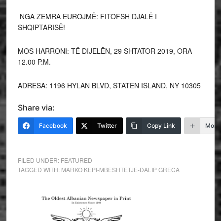
NGA ZEMRA EUROJMË: FITOFSH DJALË I
SHQIPTARISË!
MOS HARRONI: TË DIJELËN, 29 SHTATOR 2019, ORA
12.00 P.M.
ADRESA: 1196 HYLAN BLVD, STATEN ISLAND, NY 10305
Share via:
Facebook
Twitter
Copy Link
More
FILED UNDER:
FEATURED
TAGGED WITH:
MARKO KEPI-MBESHTETJE-DALIP GRECA