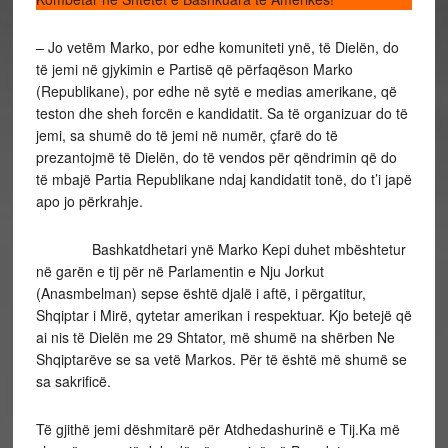
– Jo vetëm Marko, por edhe komuniteti ynë, të Dielën, do
të jemi në gjykimin e Partisë që përfaqëson Marko
(Republikane), por edhe në sytë e medias amerikane, që
teston dhe sheh forcën e kandidatit. Sa të organizuar do të
jemi, sa shumë do të jemi në numër, çfarë do të
prezantojmë të Dielën, do të vendos për qëndrimin që do
të mbajë Partia Republikane ndaj kandidatit tonë, do t’i japë
apo jo përkrahje.
Bashkatdhetari ynë Marko Kepi duhet mbështetur
në garën e tij për në Parlamentin e Nju Jorkut
(Anasmbelman) sepse është djalë i aftë, i përgatitur,
Shqiptar i Mirë, qytetar amerikan i respektuar. Kjo betejë që
ai nis të Dielën me 29 Shtator, më shumë na shërben Ne
Shqiptarëve se sa vetë Markos. Për të është më shumë se
sa sakrificë.
Të gjithë jemi dëshmitarë për Atdhedashurinë e Tij.Ka më