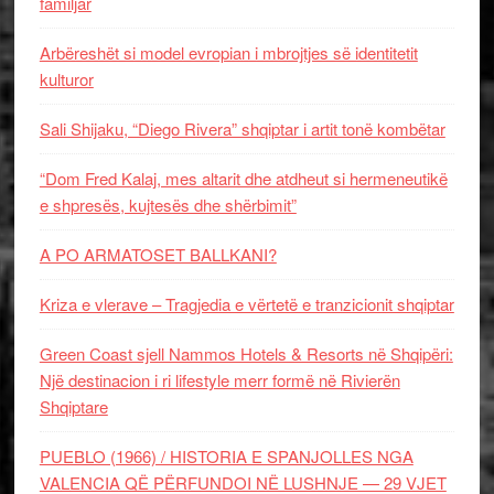
familjar
Arbëreshët si model evropian i mbrojtjes së identitetit
kulturor
Sali Shijaku, “Diego Rivera” shqiptar i artit tonë kombëtar
“Dom Fred Kalaj, mes altarit dhe atdheut si hermeneutikë
e shpresës, kujtesës dhe shërbimit”
A PO ARMATOSET BALLKANI?
Kriza e vlerave – Tragjedia e vërtetë e tranzicionit shqiptar
Green Coast sjell Nammos Hotels & Resorts në Shqipëri:
Një destinacion i ri lifestyle merr formë në Rivierën
Shqiptare
PUEBLO (1966) / HISTORIA E SPANJOLLES NGA
VALENCIA QË PËRFUNDOI NË LUSHNJE — 29 VJET