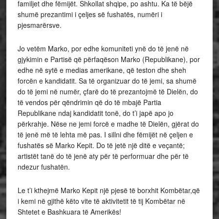
familjet dhe fëmijët. Shkollat shqipe, po ashtu. Ka të bëjë
shumë prezantimi i çeljes së fushatës, numëri i
pjesmarërsve.
Jo vetëm Marko, por edhe komuniteti ynë do të jenë në
gjykimin e Partisë që përfaqëson Marko (Republikane), por
edhe në sytë e medias amerikane, që teston dhe sheh
forcën e kandidatit. Sa të organizuar do të jemi, sa shumë
do të jemi në numër, çfarë do të prezantojmë të Dielën, do
të vendos për qëndrimin që do të mbajë Partia
Republikane ndaj kandidatit tonë, do t’i japë apo jo
përkrahje. Nëse ne jemi forcë e madhe të Dielën, gjërat do
të jenë më të lehta më pas. I sillni dhe fëmijët në çeljen e
fushatës së Marko Kepit. Do të jetë një ditë e veçantë;
artistët tanë do të jenë aty për të performuar dhe për të
ndezur fushatën.
Le t’i kthejmë Marko Kepit një pjesë të borxhit Kombëtar,që
i kemi në gjithë këto vite të aktivitetit të tij Kombëtar në
Shtetet e Bashkuara të Amerikës!