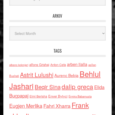
ARKIV
Arkiv
TAGS
arben llalla
alfons Grishaj
Anton Cefa
asllan
albano kolonjari
Behlul
Astrit Lulushi
Aurenc Bebja
Bushati
Jashari
dalip greca
Beqir Sina
Elida
Buçpapaj
Enver Bytyci
Elmi Berisha
Ermira Babamusta
Frank
Eugjen Merlika
Fahri Xharra