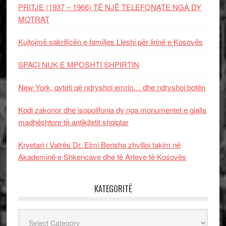
PRITJE (1937 – 1966) TË NJË TELEFONATE NGA DY
MOTRAT
Kujtojmë sakrificën e familjes Lleshi për lirinë e Kosovës
SPAÇI NUK E MPOSHTI SHPIRTIN
New York, qyteti që ndryshoi emrin… dhe ndryshoi botën
Kodi zakonor dhe isopolifonia dy nga monumentet e gjalla
madhështore të antikitetit shqiptar
Kryetari i Vatrës Dr. Elmi Berisha zhvilloi takim në
Akademinë e Shkencave dhe të Arteve të Kosovës
KATEGORITË
Kategoritë