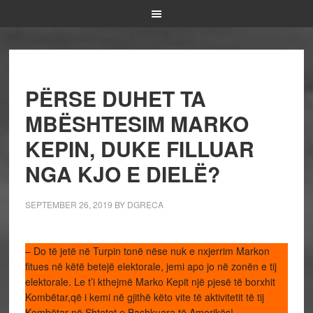
PËRSE DUHET TA
MBËSHTESIM MARKO
KEPIN, DUKE FILLUAR
NGA KJO E DIELË?
SEPTEMBER 26, 2019
BY
DGRECA
– Do të jetë në Turpin tonë nëse nuk e nxjerrim Markon
fitues në këtë betejë elektorale, jemi apo jo në zonën e tij
elektorale. Le t’i kthejmë Marko Kepit një pjesë të borxhit
Kombëtar,që i kemi në gjithë këto vite të aktivitetit të tij
Kombëtar në Shtetet e Bashkuara të Amerikës!