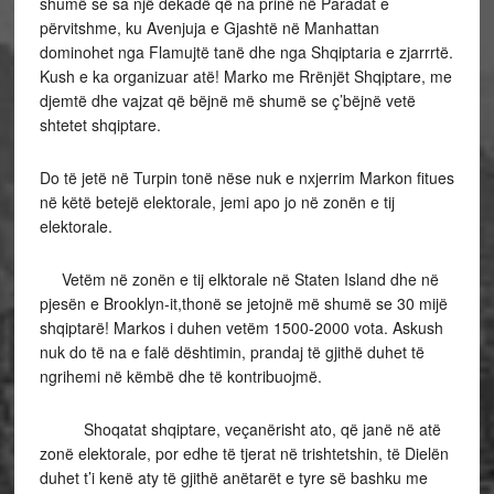
shumë se sa një dekadë që na prinë në Paradat e
përvitshme, ku Avenjuja e Gjashtë në Manhattan
dominohet nga Flamujtë tanë dhe nga Shqiptaria e zjarrrtë.
Kush e ka organizuar atë! Marko me Rrënjët Shqiptare, me
djemtë dhe vajzat që bëjnë më shumë se ç’bëjnë vetë
shtetet shqiptare.
Do të jetë në Turpin tonë nëse nuk e nxjerrim Markon fitues
në këtë betejë elektorale, jemi apo jo në zonën e tij
elektorale.
Vetëm në zonën e tij elktorale në Staten Island dhe në
pjesën e Brooklyn-it,thonë se jetojnë më shumë se 30 mijë
shqiptarë! Markos i duhen vetëm 1500-2000 vota. Askush
nuk do të na e falë dështimin, prandaj të gjithë duhet të
ngrihemi në këmbë dhe të kontribuojmë.
Shoqatat shqiptare, veçanërisht ato, që janë në atë
zonë elektorale, por edhe të tjerat në trishtetshin, të Dielën
duhet t’i kenë aty të gjithë anëtarët e tyre së bashku me