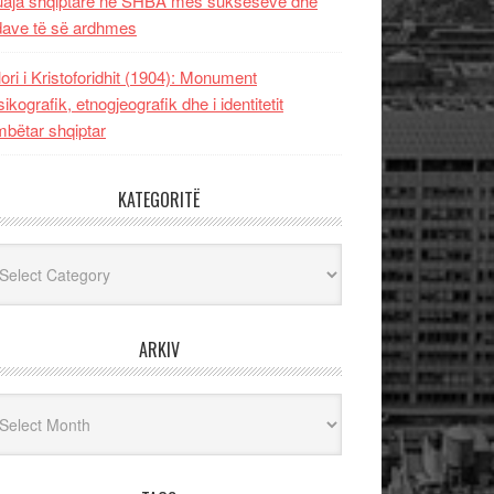
uaja shqiptare në SHBA mes sukseseve dhe
dave të së ardhmes
lori i Kristoforidhit (1904): Monument
sikografik, etnogjeografik dhe i identitetit
bëtar shqiptar
KATEGORITË
egoritë
ARKIV
iv