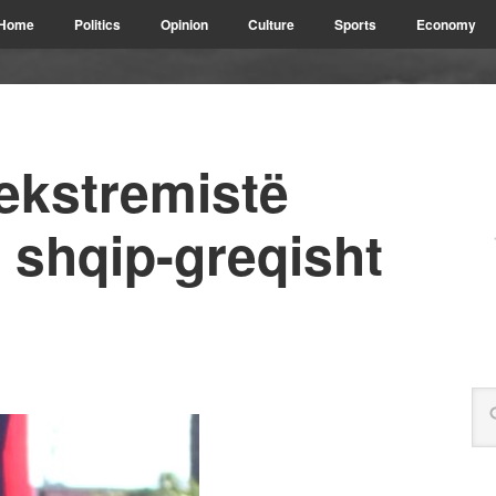
Home
Politics
Opinion
Culture
Sports
Economy
ekstremistë
 shqip-greqisht