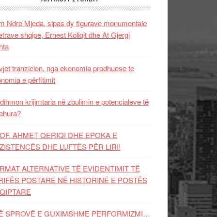
 Ndre Mjeda, sipas dy figurave monumentale
letrave shqipe, Ernest Koliqit dhe At Gjergj
hta
vjet tranzicion, nga ekonomia prodhuese te
nomia e përfitimit
dihmon krijimtaria në zbulimin e potencialeve të
ehura?
OF. AHMET QERIQI DHE EPOKA E
ZISTENCЁS DHE LUFTЁS PЁR LIRI!
RMAT ALTERNATIVE TË EVIDENTIMIT TË
RIFËS POSTARE NË HISTORINË E POSTËS
QIPTARE
Ë SPROVË E GUXIMSHME PERFORMIZMI…