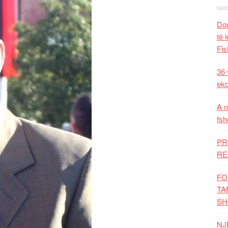
Dom
të 
Fis
36 
eko
A n
fsh
PR
RE
FO
TA
SH
NJ