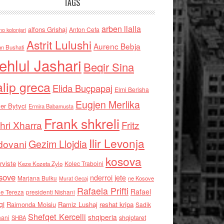
TAGS
arben llalla
alfons Grishaj
Anton Cefa
no kolonjari
Astrit Lulushi
Aurenc Bebja
an Bushati
ehlul Jashari
Beqir Sina
alip greca
Elida Buçpapaj
Elmi Berisha
Eugjen Merlika
er Bytyci
Ermira Babamusta
Frank shkreli
hri Xharra
Fritz
Ilir Levonja
Gezim Llojdia
dovani
kosova
rviste
Kolec Traboini
Keze Kozeta Zylo
sove
nderroi jete
Marjana Bulku
ne Kosove
Murat Gecaj
Rafaela Prifti
Rafael
e Tereza
presidenti Nishani
qi
Raimonda Moisiu
Ramiz Lushaj
reshat kripa
Sadik
Shefqet Kercelli
shqiperia
hani
shqiptaret
SHBA