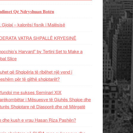
𝐝𝐢𝐦𝐞𝐭 𝐐𝐞̈ 𝐍𝐝𝐫𝐲𝐬𝐡𝐮𝐚𝐧 𝐁𝐨𝐭𝐞̈𝐧
 Gjolaj – kalorësi fisnik i Malësisë
DERATA VATRA SHPALLË KRYESINË
nocchio’s Harvard” by Tertini Set to Make a
bal Slice
uhet që Shqipëria të ribëhet një vend i
ueshëm për të gjithë shqiptarët?
fundoi me sukses Seminari XIX
rëkombëtar i Mësuesve të Gjuhës Shqipe dhe
turës Shqiptare në Diasporë dhe në Mërgatë
 dhe kush e vrau Hasan Riza Pashën?