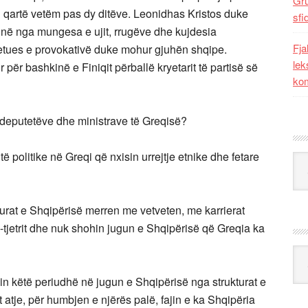
Gr
n qartë vetëm pas dy ditëve. Leonidhas Kristos duke
sfi
jnë nga mungesa e ujit, rrugëve dhe kujdesia
Fja
htetues e provokativë duke mohur gjuhën shqipe.
lek
 për bashkinë e Finiqit përballë kryetarit të partisë së
kom
 i deputetëve dhe ministrave të Greqisë?
të politike në Greqi që nxisin urrejtje etnike dhe fetare
Kat
at e Shqipërisë merren me vetveten, me karrierat
ri-tjetrit dhe nuk shohin jugun e Shqipërisë që Greqia ka
Ark
këtë periudhë në jugun e Shqipërisë nga strukturat e
tje, për humbjen e njërës palë, fajin e ka Shqipëria