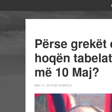
Përse grekët 
hoqën tabelat
më 10 Maj?
MAY 11, 2019
BY
DGRECA