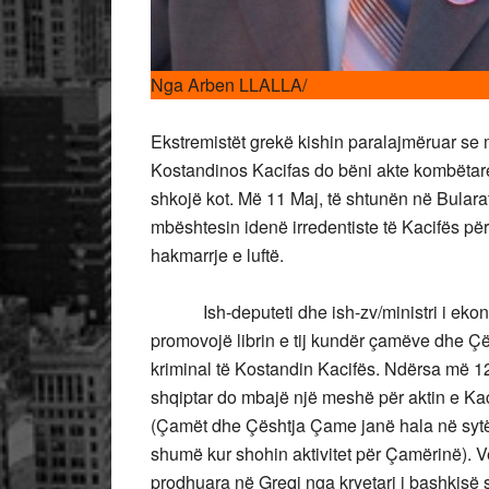
Nga Arben LLALLA/
Ekstremistët grekë kishin paralajmëruar se me
Kostandinos Kacifas do bëni akte kombëtare 
shkojë kot. Më 11 Maj, të shtunën në Bulara
mbështesin idenë irredentiste të Kacifës pë
hakmarrje e luftë.
Ish-deputeti dhe ish-zv/ministri i ekon
promovojë librin e tij kundër çamëve dhe Çë
kriminal të Kostandin Kacifës. Ndërsa më 12 
shqiptar do mbajë një meshë për aktin e Ka
(Çamët dhe Çështja Çame janë hala në sytë
shumë kur shohin aktivitet për Çamërinë). V
prodhuara në Greqi nga kryetari i bashkisë s