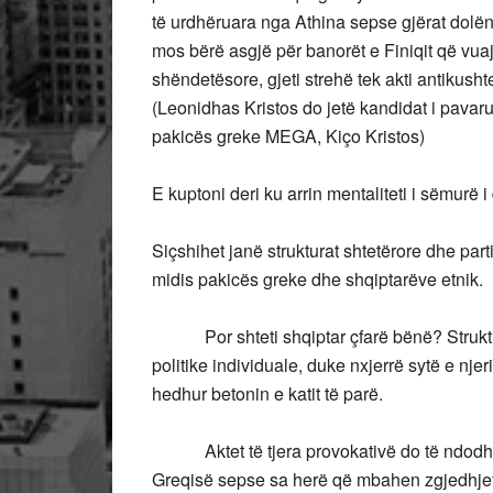
të urdhëruara nga Athina sepse gjërat dolë
mos bërë asgjë për banorët e Finiqit që vua
shëndetësore, gjeti strehë tek akti antikus
(Leonidhas Kristos do jetë kandidat i pavarur
pakicës greke MEGA, Kiço Kristos)
E kuptoni deri ku arrin mentaliteti i sëmurë
Siçshihet janë strukturat shtetërore dhe parti
midis pakicës greke dhe shqiptarëve etnik.
Por shteti shqiptar çfarë bënë? Struktur
politike individuale, duke nxjerrë sytë e nje
hedhur betonin e katit të parë.
Aktet të tjera provokativë do të ndodhin 
Greqisë sepse sa herë që mbahen zgjedhjet a