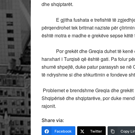
dhe shqiptarët.
E gjitha fushata e trefishtë të zgjedhjeve
përqendrohet tek britmat naziste për çlirimin
është motra e madhe e grekëve sepse këtë 
Por grekët dhe Greqia duhet të kenë diç
hanxhari i Turqisë që është gati. Pa folur pë
shumë shpejtë, duke patur parasysh se në G
të ndryshme si dhe shkurtimin e fondeve sht
Problemet e brendshme Greqia dhe grekët n
Shqipërisë dhe shqiptarëve, por duke menduar
rajonit.
Share via:
Facebook
Twitter
Copy Li