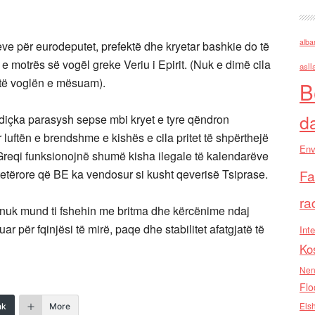
alba
 për eurodeputet, prefektë dhe kryetar bashkie do të
 e motrës së vogël greke Veriu i Epirit. (Nuk e dimë cila
asll
të voglën e mësuam).
B
d
ka parasysh sepse mbi kryet e tyre qëndron
r luftën e brendshme e kishës e cila pritet të shpërthejë
Env
reqi funksionojnë shumë kisha ilegale të kalendarëve
etërore që BE ka vendosur si kusht qeverisë Tsiprase.
Fa
ra
uk mund ti fshehin me britma dhe kërcënime ndaj
 për fqinjësi të mirë, paqe dhe stabilitet afatgjatë të
Inte
Ko
Nen
Flo
Els
nk
More