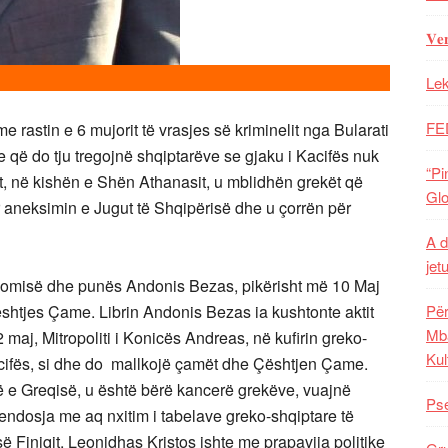
𝐕𝐞
Lek
FE
 rastin e 6 mujorit të vrasjes së kriminelit nga Bularati
që do tju tregojnë shqiptarëve se gjaku i Kacifës nuk
“Pi
t, në kishën e Shën Athanasit, u mblidhën grekët që
Glo
r aneksimin e Jugut të Shqipërisë dhe u çorrën për
A d
jet
omisë dhe punës Andonis Bezas, pikërisht më 10 Maj
shtjes Çame. Librin Andonis Bezas ia kushtonte aktit
Për
Mba
maj, Mitropoliti i Konicës Andreas, në kufirin greko-
Kul
cifës, si dhe do mallkojë çamët dhe Çështjen Çame.
 e Greqisë, u është bërë kancerë grekëve, vuajnë
Pse
endosja me aq nxitim i tabelave greko-shqiptare të
ë Finiqit, Leonidhas Kristos ishte me prapavija politike