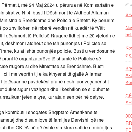
të Përmetit, më 24 Maj 2024 u përurua në Komisariatin e
nistrative Nr.4, busti i Dëshmorit të Atdheut Allaman
SP
Ministria e Brendshme dhe Policia e Shtetit. Ky përurim
New
që po zhvillohen në mbarë vendin në kuadër të “Vitit
bot
ti i dëshmorit të Policisë Rrugore lidhej me 20 vjetorin e
it, deshmor i atdheut dhe ish punonjës i Policisë së
Kod
Tiranë, ku ai ishte punonjës policie. Busti u vendosur në
e g
në prani të organizatorëve të shumtë të Policisë së
licisë rrugore si dhe Ministrisë së Brendshme. Busti
Kry
 cili me veprën tij e ka kthyer si të gjallë Allaman
Aka
ë i jetësuar në pavdekësi pranë nesh, por veçanërisht
Ko
t duket sigur i vëzhgon dhe i këshillon se si duhet të
ÇË
rrezikuar jetën e tyre, kur ata nisen për në detyrë.
SH
ga kontributi i shoqatës Shqiptaro Amerikane të
30
Shametaj dhe disa miqve të familjes Dervishi, që me
RR
eut dhe OKDA-në që është struktura solide e mbrojtjes
PË