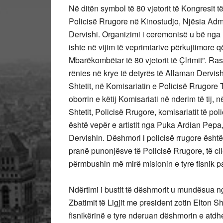
Në ditën symbol të 80 vjetorit të Kongresit 
Policisë Rrugore në Kinostudjo, Njësia Admi
Dervishi. Organizimi i ceremonisë u bë nga 
ishte në vijim të veprimtarive përkujtimore 
Mbarëkombëtar të 80 vjetorit të Çlrimit”. Ras
rënies në krye të detyrës të Allaman Dervish
Shtetit, në Komisariatin e Policisë Rrugore 
oborrin e këtij Komisariati në nderim të tij, 
Shtetit, Policisë Rrugore, komisariatit të po
është vepër e artistit nga Puka Ardian Pepa, i
Dervishin. Dëshmori i policisë rrugore ësht
pranë punonjësve të Policisë Rrugore, të cilë
përmbushin më mirë misionin e tyre fisnik pa 
Ndërtimi i bustit të dëshmorit u mundësua n
Zbatimit të Ligjit me president zotin Elton 
fisnikërinë e tyre nderuan dëshmorin e atdh