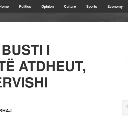
Home
Politics
Opinion
Culture
Sports
Economy
BUSTI I
TË ATDHEUT,
RVISHI
BISHAJ