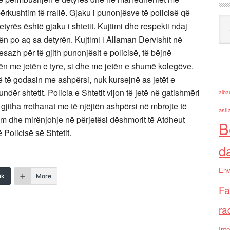
ërkushtim të rrallë. Gjaku i punonjësve të policisë që
Ark
yrës është gjaku i shtetit. Kujtimi dhe respekti ndaj
ën po aq sa detyrën. Kujtimi i Allaman Dervishit në
mesazh për të gjith punonjësit e policisë, të bëjnë
etën me jetën e tyre, si dhe me jetën e shumë kolegëve.
ë të godasin me ashpërsi, nuk kursejnë as jetët e
dër shtetit. Policia e Shtetit vijon të jetë në gatishmëri
alba
ë gjitha rrethanat me të njëjtën ashpërsi në mbrojte të
asll
rim dhe mirënjohje në përjetësi dëshmorit të Atdheut
B
Policisë së Shtetit.
d
Env
nk
More
Fa
ra
Inte