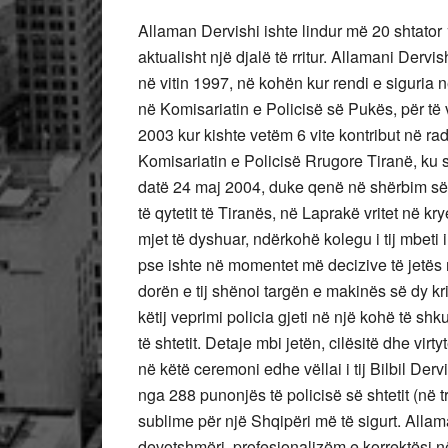
Allaman Dervishi ishte lindur më 20 shtator
aktualisht një djalë të rritur. Allamani Dervis
në vitin 1997, në kohën kur rendi e siguria në 
në Komisariatin e Policisë së Pukës, për të 
2003 kur kishte vetëm 6 vite kontribut në rad
Komisariatin e Policisë Rrugore Tiranë, ku s
datë 24 maj 2004, duke qenë në shërbim së
të qytetit të Tiranës, në Laprakë vritet në k
mjet të dyshuar, ndërkohë kolegu i tij mbeti
pse ishte në momentet më decizive të jetës 
dorën e tij shënoi targën e makinës së dy kr
këtij veprimi policia gjeti në një kohë të sh
të shtetit. Detaje mbi jetën, cilësitë dhe vir
në këtë ceremoni edhe vëllai i tij Bilbil Dervi
nga 288 punonjës të policisë së shtetit (në 
sublime për një Shqipëri më të sigurt. Allam
devotshmëri, profesionalizëm e korrektësi