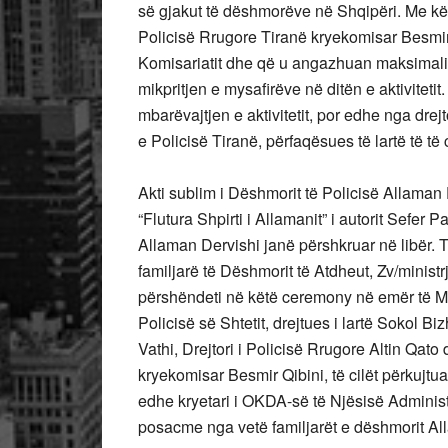
së gjakut të dëshmorëve në Shqipëri. Me këtë r
Policisë Rrugore Tiranë kryekomisar Besmir 
Komisariatit dhe që u angazhuan maksimalis
mikpritjen e mysafirëve në ditën e aktiviteti
mbarëvajtjen e aktivitetit, por edhe nga drej
e Policisë Tiranë, përfaqësues të lartë të t
Akti sublim i Dëshmorit të Policisë Allaman D
“Flutura Shpirti i Allamanit” i autorit Sefer P
Allaman Dervishi janë përshkruar në libër. T
familjarë të Dëshmorit të Atdheut, Zv/minis
përshëndeti në këtë ceremony në emër të Min
Policisë së Shtetit, drejtues i lartë Sokol Biz
Vathi, Drejtori i Policisë Rrugore Altin Qato 
kryekomisar Besmir Qibini, të cilët përkujtu
edhe kryetari i OKDA-së të Njësisë Administra
posacme nga vetë familjarët e dëshmorit Al