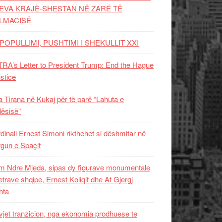
EVA KRAJË-SHESTAN NË ZARË TË
LMACISË
POPULLIMI, PUSHTIMI I SHEKULLIT XXI
RA’s Letter to President Trump: End the Hague
ustice
 Tirana në Kukaj për të parë “Lahuta e
ësisë”
dinali Ernest Simoni rikthehet si dëshmitar në
gun e Spaçit
 Ndre Mjeda, sipas dy figurave monumentale
letrave shqipe, Ernest Koliqit dhe At Gjergj
hta
vjet tranzicion, nga ekonomia prodhuese te