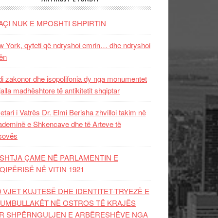
AÇI NUK E MPOSHTI SHPIRTIN
 York, qyteti që ndryshoi emrin… dhe ndryshoi
ën
i zakonor dhe isopolifonia dy nga monumentet
jalla madhështore të antikitetit shqiptar
etari i Vatrës Dr. Elmi Berisha zhvilloi takim në
deminë e Shkencave dhe të Arteve të
sovës
SHTJA ÇAME NË PARLAMENTIN E
QIPËRISË NË VITIN 1921
0 VJET KUJTESË DHE IDENTITET-TRYEZË E
UMBULLAKËT NË OSTROS TË KRAJËS
R SHPËRNGULJEN E ARBËRESHËVE NGA