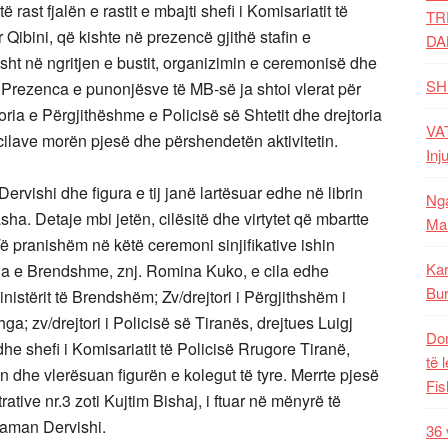
ast fjalën e rastit e mbajti shefi i Komisariatit të
TR
Qibini, që kishte në prezencë gjithë stafin e
DA
ht në ngritjen e bustit, organizimin e ceremonisë dhe
SH
t. Prezenca e punonjësve të MB-së ja shtoi vlerat për
toria e Përgjithëshme e Policisë së Shtetit dhe drejtoria
VAT
ë cilave morën pjesë dhe përshendetën aktivitetin.
Inj
ervishi dhe figura e tij janë lartësuar edhe në librin
Nga
asha. Detaje mbi jetën, cilësitë dhe virtytet që mbartte
Mal
ë pranishëm në këtë ceremoni sinjifikative ishin
Kar
trja e Brendshme, znj. Romina Kuko, e cila edhe
Bur
istërit të Brendshëm; Zv/drejtori i Përgjithshëm i
hga; zv/drejtori i Policisë së Tiranës, drejtues Luigj
Dom
dhe shefi i Komisariatit të Policisë Rrugore Tiranë,
të 
an dhe vlerësuan figurën e kolegut të tyre. Merrte pjesë
Fis
tive nr.3 zoti Kujtim Bishaj, i ftuar në mënyrë të
laman Dervishi.
36 