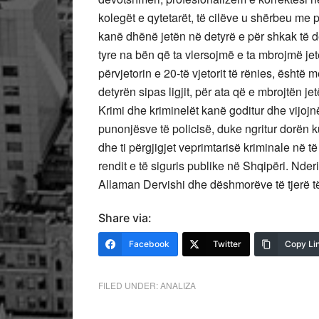
kolegët e qytetarët, të cilëve u shërbeu me p
kanë dhënë jetën në detyrë e për shkak të det
tyre na bën që ta vlersojmë e ta mbrojmë jet
përvjetorin e 20-të vjetorit të rënies, është 
detyrën sipas ligjit, për ata që e mbrojtën j
Krimi dhe kriminelët kanë goditur dhe vijojn
punonjësve të policisë, duke ngritur dorën kun
dhe ti përgjigjet veprimtarisë kriminale në t
rendit e të siguris publike në Shqipëri. Nde
Allaman Dervishi dhe dëshmorëve të tjerë të 
Share via:
Facebook
Twitter
Copy Li
FILED UNDER:
ANALIZA