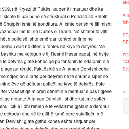
eko
 1969, në Kryezi të Pukës, ka qenë i martuar dhe ka
A n
hi kishte filluar punë në strukturat e Policisë së Shtetit
fsh
Shqipëri ishin të tronditura. Ai ishte përfshirë fillimisht
vazhduar më tej në Durrës e Tiranë. Në shtator të vitit
PR
hët e policisë ishte emëruar kontrollor linje në
RE
hërbeu deri në ditën e rënies në krye të detyrës. Më
 bashku me kolegun e tij Resmi Hasanpapaj, në hyrje
FO
rye të detyrës gjatë kohës që po tentonin të ndalonin një
TA
 i plagosur rëndë. Fakt është se Allaman Dervishi edhe
SH
me ndjenjën e lartë për detyrën në të shuar e sipër në
iminelëve që qëlluan policët në krye të detyrës. Falë
kurtër vrasësit që miorën dënimin e merituar sipas ligjeve
tytet që mbartte Allaman Dervishi, si dhe kujtime sollën
Kat
shi, i cili e lidhi rënien e të vëllait me gjakun e derdhur
tre dekada) dhe që të gjithë kanë bërë sakrificën më
an Dervishi gjatë gjithë kohës është shquar për
 në përmbushjen e detyrës dhe në marrëdhëniet me