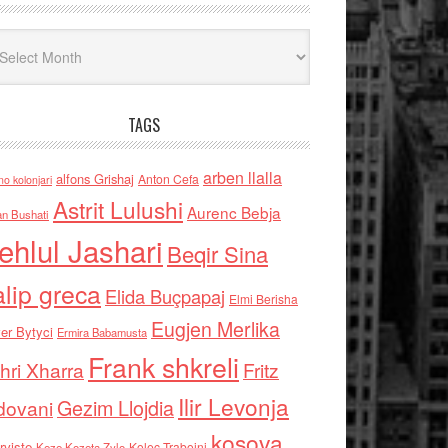
iv
TAGS
arben llalla
alfons Grishaj
Anton Cefa
no kolonjari
Astrit Lulushi
Aurenc Bebja
an Bushati
ehlul Jashari
Beqir Sina
alip greca
Elida Buçpapaj
Elmi Berisha
Eugjen Merlika
er Bytyci
Ermira Babamusta
Frank shkreli
hri Xharra
Fritz
Ilir Levonja
Gezim Llojdia
dovani
kosova
rviste
Kolec Traboini
Keze Kozeta Zylo