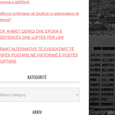
nomia e përfitimit
dihmon krijimtaria në zbulimin e potencialeve të
ehura?
OF. AHMET QERIQI DHE EPOKA E
ZISTENCЁS DHE LUFTЁS PЁR LIRI!
RMAT ALTERNATIVE TË EVIDENTIMIT TË
RIFËS POSTARE NË HISTORINË E POSTËS
QIPTARE
KATEGORITË
egoritë
ARKIV