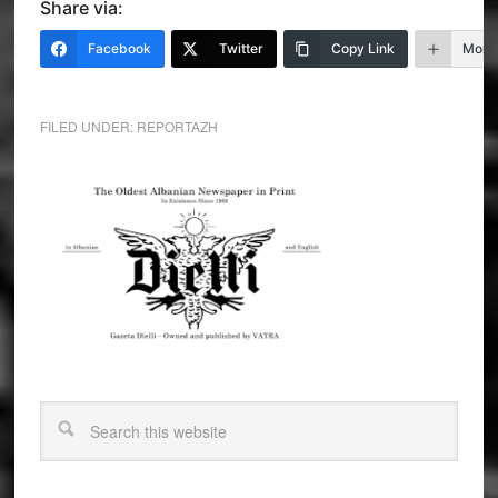
Share via:
Facebook
Twitter
Copy Link
More
FILED UNDER:
REPORTAZH