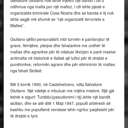
Salvatore Giuliano nuk ishte thjesht një bandit i cili u
ndihmua nga mafia por një mafioz, i cili ishte pjesë e
organizatës kriminale Cosa Nostra dhe se banda e tij nuk
ishte asgjë më shumë se “një organizatë terroriste e
Mafies”.
Giuliano qëlloi personalisht mbi turmën e pambrojtur të
grave, fëmijëve, pleqve dhe fshatarëve me urdhër të
mafias dhe agrarëve për të ndaluar lëvizjen e parë masive
antimafia në historinë e Italisë që luftoi për të drejtat e
punëtorëve, reformën agrare dhe për eliminimin të mafies
nga fshati Sicilisë.
Më 5 korrik 1950, në Castelvetrano, vdiq Salvatore
Giuliano. Një vdekje e mbuluar me mijëra mistere. Një gjë
është e sigurt: Turiddu\(pseudonimi i tij),ishte një bandit
sicilian, dhe se atë ditë 1 Maji 1947, populli arbëresh së
bashku me popullsinë vendase ishin ngritur paqësisht për
të drejtat e tyre.