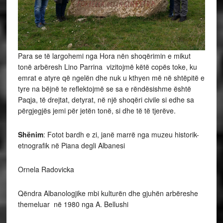
Para se të largohemi nga Hora nën shoqërimin e mikut
tonë arbëresh Lino Parrina vizitojmë këtë copës toke, ku
emrat e atyre që ngelën dhe nuk u kthyen më në shtëpitë e
tyre na bëjnë te reflektojmë se sa e rëndësishme është
Paqja, të drejtat, detyrat, në një shoqëri civile si edhe sa
përgjegjës jemi për jetën tonë, si dhe të të tjerëve.
Shënim
: Fotot bardh e zi, janë marrë nga muzeu historik-
etnografik në Piana degli Albanesi
Ornela Radovicka
Qëndra Albanologjike mbi kulturën dhe gjuhën arbëreshe
themeluar në 1980 nga A. Bellushi