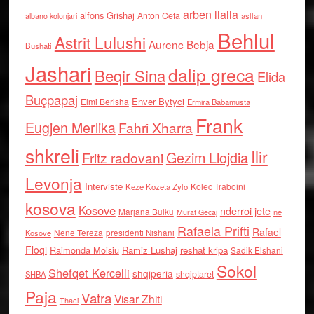
arben llalla
alfons Grishaj
Anton Cefa
asllan
albano kolonjari
Behlul
Astrit Lulushi
Aurenc Bebja
Bushati
Jashari
dalip greca
Beqir Sina
Elida
Buçpapaj
Enver Bytyci
Elmi Berisha
Ermira Babamusta
Frank
Eugjen Merlika
Fahri Xharra
shkreli
Ilir
Gezim Llojdia
Fritz radovani
Levonja
Interviste
Kolec Traboini
Keze Kozeta Zylo
kosova
Kosove
nderroi jete
Marjana Bulku
ne
Murat Gecaj
Rafaela Prifti
Rafael
Nene Tereza
Kosove
presidenti Nishani
Floqi
Raimonda Moisiu
Ramiz Lushaj
reshat kripa
Sadik Elshani
Sokol
Shefqet Kercelli
shqiperia
shqiptaret
SHBA
Paja
Vatra
Visar Zhiti
Thaci