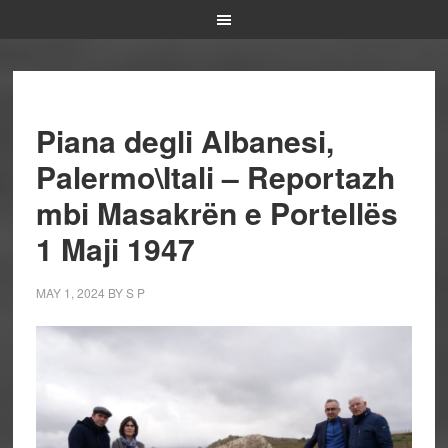
Piana degli Albanesi,
Palermo\Itali – Reportazh
mbi Masakrën e Portellës
1 Maji 1947
MAY 1, 2024
BY
S P