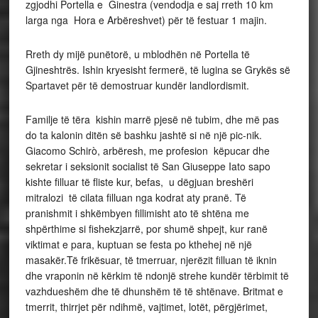
zgjodhi Portella e Ginestra (vendodja e saj rreth 10 km
larga nga Hora e Arbëreshvet) për të festuar 1 majin.
Rreth dy mijë punëtorë, u mblodhën në Portella të
Gjineshtrës. Ishin kryesisht fermerë, të lugina se Grykës së
Spartavet për të demostruar kundër landlordismit.
Familje të tëra kishin marrë pjesë në tubim, dhe më pas
do ta kalonin ditën së bashku jashtë si në një pic-nik.
Giacomo Schirò, arbëresh, me profesion këpucar dhe
sekretar i seksionit socialist të San Giuseppe Iato sapo
kishte filluar të fliste kur, befas, u dëgjuan breshëri
mitralozi të cilata filluan nga kodrat aty pranë. Të
pranishmit i shkëmbyen fillimisht ato të shtëna me
shpërthime si fishekzjarrë, por shumë shpejt, kur ranë
viktimat e para, kuptuan se festa po kthehej në një
masakër.Të frikësuar, të tmerruar, njerëzit filluan të iknin
dhe vraponin në kërkim të ndonjë strehe kundër tërbimit të
vazhdueshëm dhe të dhunshëm të të shtënave. Britmat e
tmerrit, thirrjet për ndihmë, vajtimet, lotët, përgjërimet,