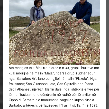
Atë mëngjes të 1 Maji rreth orës 8 e 30, grupi i burrave me
kuaj mbrrijnë në malin “Maja”, ndërsa grupi i udhëhequr
nga Salvatore Giuliano po ngjitej në malin “Pizzuta”. Nga
fraksionet; San Giuseppe Jato, San Cipirello dhe Piana
degli Albanesi, njerëzit kishin dalë nga shtëpitë e tyre për
të manifestuar, dhe qëndronin në radhë për të arritur në
Cippo di Barbato,një monument i vogël që kujton Nicola
Barbato, arbëresh, përfaqësues i “Fashit sicilian” në 1893,