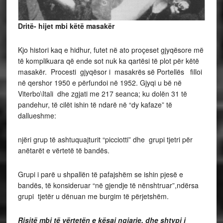
Dritë- hijet mbi këtë masakër
Kjo histori kaq e hidhur, futet në ato proçeset gjyqësore më
të komplikuara që ende sot nuk ka qartësi të plot për këtë
masakër. Procesti gjyqësor i masakrës së Portellës filloi
në qershor 1950 e përfundoi në 1952. Gjyqi u bë në
Viterbo\Itali dhe zgjati me 217 seanca; ku dolën 31 të
pandehur, të cilët ishin të ndarë në “dy kafaze” të
dallueshme:
njëri grup të ashtuquajturit “picciotti” dhe grupi tjetri për
anëtarët e vërtetë të bandës.
Grupi i parë u shpallën të pafajshëm se ishin pjesë e
bandës, të konsideruar “në gjendje të nënshtruar”,ndërsa
grupi tjetër u dënuan me burgim të përjetshëm.
Risitë mbi të vërtetën e kësaj ngjarje, dhe shtypi i