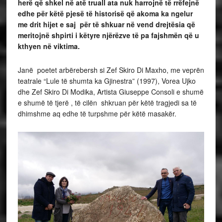
herë që shkel në atë truall ata nuk harrojnë të rrëfejnë
edhe për këtë pjesë të historisë që akoma ka ngelur
me drit hijet e saj për të shkuar në vend drejtësia që
meritojnë shpirti i këtyre njërëzve të pa fajshmën që u
kthyen në viktima.
Janë poetet arbërebersh si Zef Skiro Di Maxho, me veprën
teatrale “Lule të shumta ka Gjinestra” (1997), Vorea Ujko
dhe Zef Skiro Di Modika, Artista Giuseppe Consoli e shumë
e shumë të tjerë , të cilën shkruan për këtë tragjedi sa të
dhimshme aq edhe të turpshme për këtë masakër.