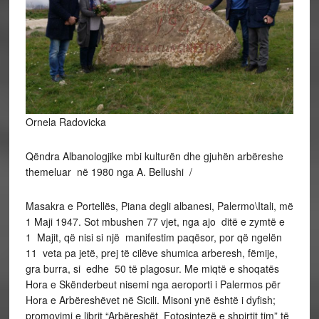
Ornela Radovicka
Qëndra Albanologjike mbi kulturën dhe gjuhën arbëreshe
themeluar në 1980 nga A. Bellushi /
Masakra e Portellës, Piana degli albanesi, Palermo\Itali, më
1 Maji 1947. Sot mbushen 77 vjet, nga ajo ditë e zymtë e
1 Majit, që nisi si një manifestim paqësor, por që ngelën
11 veta pa jetë, prej të cilëve shumica arberesh, fëmije,
gra burra, si edhe 50 të plagosur. Me miqtë e shoqatës
Hora e Skënderbeut nisemi nga aeroporti i Palermos për
Hora e Arbëreshëvet në Sicili. Misoni ynë është i dyfish;
promovimi e librit “Arbëreshët Fotosintezë e shpirtit tim” të