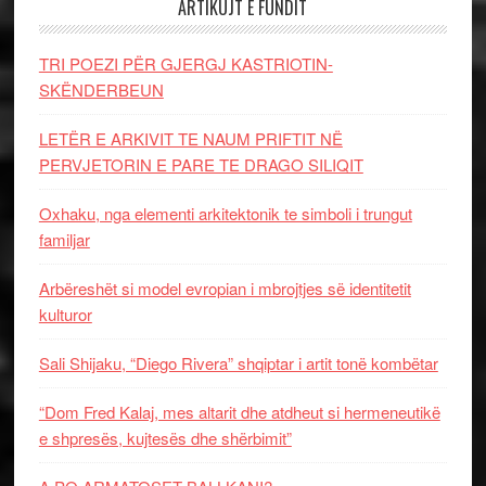
ARTIKUJT E FUNDIT
TRI POEZI PËR GJERGJ KASTRIOTIN-
SKËNDERBEUN
LETËR E ARKIVIT TE NAUM PRIFTIT NË
PERVJETORIN E PARE TE DRAGO SILIQIT
Oxhaku, nga elementi arkitektonik te simboli i trungut
familjar
Arbëreshët si model evropian i mbrojtjes së identitetit
kulturor
Sali Shijaku, “Diego Rivera” shqiptar i artit tonë kombëtar
“Dom Fred Kalaj, mes altarit dhe atdheut si hermeneutikë
e shpresës, kujtesës dhe shërbimit”