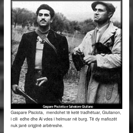
Gaspare Pisciota, mendohet të ketë tradhëtuar, Giulianon,
i cili edhe dhe Ai vdes i helmuar në burg. Të dy mafiozët
nuk janë origjinë arbëreshe.