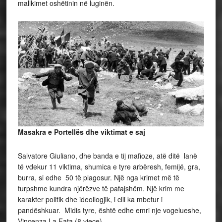
mallkimet oshëtinin në luginën.
Masakra e Portellës dhe viktimat e saj
Salvatore Giuliano, dhe banda e tij mafioze, atë ditë lanë
të vdekur 11 viktima, shumica e tyre arbëresh, femijë, gra,
burra, si edhe 50 të plagosur. Një nga krimet më të
turpshme kundra njërëzve të pafajshëm. Një krim me
karakter politik dhe ideollogjik, i cili ka mbetur i
pandëshkuar. Midis tyre, është edhe emri nje vogelueshe,
Vincenza La Fata (8 vjece).