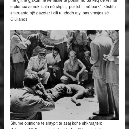
me gjithë gjakun në këmishë të poshtme. Sa keq që vrimat
e plumbave nuk ishin në shpin, por ishin në bark”- kështu
shkruante një gazetar i cili u ndodh aty, pas vrasjes së
Giulianos.
Shumë opinione të shtypit të asaj kohe shkruajtën: