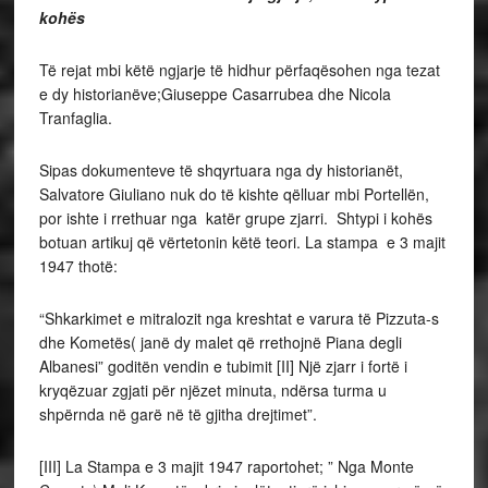
kohës
Të rejat mbi këtë ngjarje të hidhur përfaqësohen nga tezat
e dy historianëve;Giuseppe Casarrubea dhe Nicola
Tranfaglia.
Sipas dokumenteve të shqyrtuara nga dy historianët,
Salvatore Giuliano nuk do të kishte qëlluar mbi Portellën,
por ishte i rrethuar nga katër grupe zjarri. Shtypi i kohës
botuan artikuj që vërtetonin këtë teori. La stampa e 3 majit
1947 thotë:
“Shkarkimet e mitralozit nga kreshtat e varura të Pizzuta-s
dhe Kometës( janë dy malet që rrethojnë Piana degli
Albanesi” goditën vendin e tubimit [II] Një zjarr i fortë i
kryqëzuar zgjati për njëzet minuta, ndërsa turma u
shpërnda në garë në të gjitha drejtimet”.
[III] La Stampa e 3 majit 1947 raportohet; ” Nga Monte