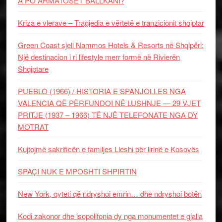
A PO ARMATOSET BALLKANI?
Kriza e vlerave – Tragjedia e vërtetë e tranzicionit shqiptar
Green Coast sjell Nammos Hotels & Resorts në Shqipëri:
Një destinacion i ri lifestyle merr formë në Rivierën
Shqiptare
PUEBLO (1966) / HISTORIA E SPANJOLLES NGA
VALENCIA QË PËRFUNDOI NË LUSHNJE — 29 VJET
PRITJE (1937 – 1966) TË NJË TELEFONATE NGA DY
MOTRAT
Kujtojmë sakrificën e familjes Lleshi për lirinë e Kosovës
SPAÇI NUK E MPOSHTI SHPIRTIN
New York, qyteti që ndryshoi emrin… dhe ndryshoi botën
Kodi zakonor dhe isopolifonia dy nga monumentet e gjalla