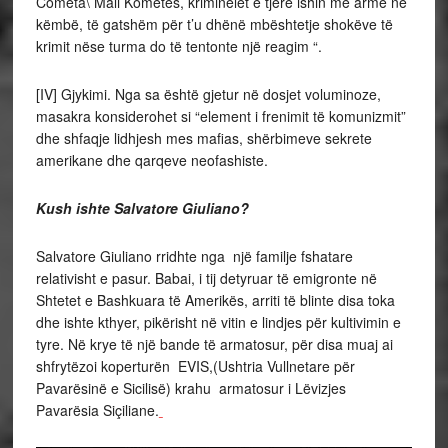
Cometa\ Mali Kometës, kriminelët e tjerë ishin me armë në
këmbë, të gatshëm për t’u dhënë mbështetje shokëve të
krimit nëse turma do të tentonte një reagim “.
[IV] Gjykimi. Nga sa është gjetur në dosjet voluminoze,
masakra konsiderohet si “element i frenimit të komunizmit”
dhe shfaqje lidhjesh mes mafias, shërbimeve sekrete
amerikane dhe qarqeve neofashiste.
Kush ishte Salvatore Giuliano?
Salvatore Giuliano rridhte nga një familje fshatare
relativisht e pasur. Babai, i tij detyruar të emigronte në
Shtetet e Bashkuara të Amerikës, arriti të blinte disa toka
dhe ishte kthyer, pikërisht në vitin e lindjes për kultivimin e
tyre. Në krye të një bande të armatosur, për disa muaj ai
shfrytëzoi koperturën EVIS,(Ushtria Vullnetare për
Pavarësinë e Sicilisë) krahu armatosur i Lëvizjes
Pavarësia Siçiliane.