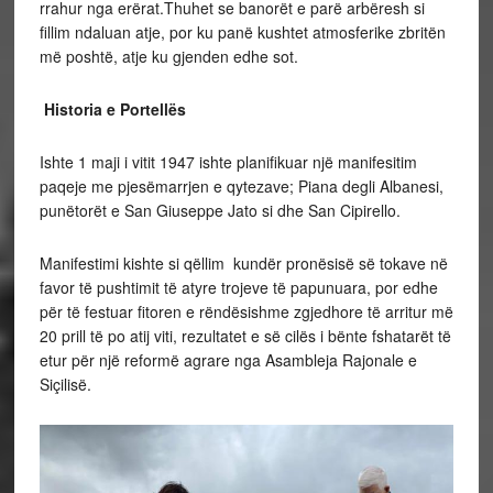
rrahur nga erërat.Thuhet se banorët e parë arbëresh si
fillim ndaluan atje, por ku panë kushtet atmosferike zbritën
më poshtë, atje ku gjenden edhe sot.
Historia e Portellës
Ishte 1 maji i vitit 1947 ishte planifikuar një manifesitim
paqeje me pjesëmarrjen e qytezave; Piana degli Albanesi,
punëtorët e San Giuseppe Jato si dhe San Cipirello.
Manifestimi kishte si qëllim kundër pronësisë së tokave në
favor të pushtimit të atyre trojeve të papunuara, por edhe
për të festuar fitoren e rëndësishme zgjedhore të arritur më
20 prill të po atij viti, rezultatet e së cilës i bënte fshatarët të
etur për një reformë agrare nga Asambleja Rajonale e
Siçilisë.