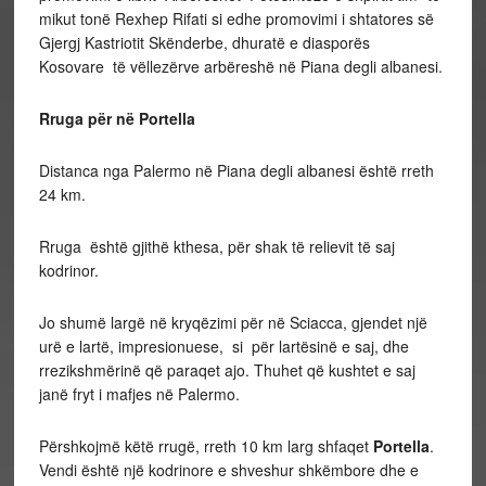
mikut tonë Rexhep Rifati si edhe promovimi i shtatores së
Gjergj Kastriotit Skënderbe, dhuratë e diasporës
Kosovare të vëllezërve arbëreshë në Piana degli albanesi.
Rruga për në Portella
Distanca nga Palermo në Piana degli albanesi është rreth
24 km.
Rruga është gjithë kthesa, për shak të relievit të saj
kodrinor.
Jo shumë largë në kryqëzimi për në Sciacca, gjendet një
urë e lartë, impresionuese, si për lartësinë e saj, dhe
rrezikshmërinë që paraqet ajo. Thuhet që kushtet e saj
janë fryt i mafjes në Palermo.
Përshkojmë këtë rrugë, rreth 10 km larg shfaqet
Portella
.
Vendi është një kodrinore e shveshur shkëmbore dhe e