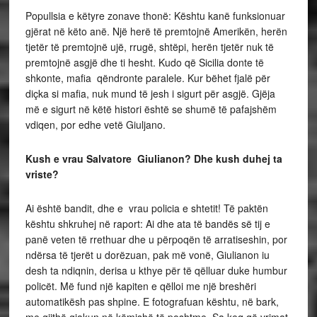
Popullsia e këtyre zonave thonë: Kështu kanë funksionuar
gjërat në këto anë. Një herë të premtojnë Amerikën, herën
tjetër të premtojnë ujë, rrugë, shtëpi, herën tjetër nuk të
premtojnë asgjë dhe ti hesht. Kudo që Sicilia donte të
shkonte, mafia qëndronte paralele. Kur bëhet fjalë për
diçka si mafia, nuk mund të jesh i sigurt për asgjë. Gjëja
më e sigurt në këtë histori është se shumë të pafajshëm
vdiqen, por edhe vetë Giuljano.
Kush e vrau Salvatore Giulianon? Dhe kush duhej ta
vriste?
Ai është bandit, dhe e vrau policia e shtetit! Të paktën
kështu shkruhej në raport: Ai dhe ata të bandës së tij e
panë veten të rrethuar dhe u përpoqën të arratiseshin, por
ndërsa të tjerët u dorëzuan, pak më vonë, Giulianon iu
desh ta ndiqnin, derisa u kthye për të qëlluar duke humbur
policët. Më fund një kapiten e qëlloi me një breshëri
automatikësh pas shpine. E fotografuan kështu, në bark,