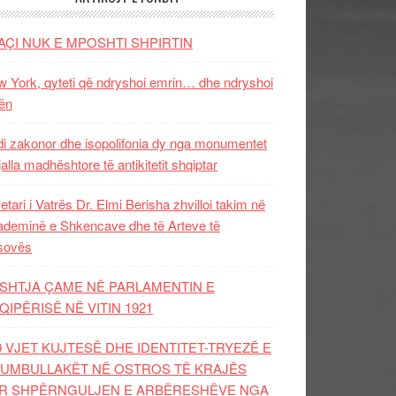
AÇI NUK E MPOSHTI SHPIRTIN
 York, qyteti që ndryshoi emrin… dhe ndryshoi
ën
i zakonor dhe isopolifonia dy nga monumentet
jalla madhështore të antikitetit shqiptar
etari i Vatrës Dr. Elmi Berisha zhvilloi takim në
deminë e Shkencave dhe të Arteve të
sovës
SHTJA ÇAME NË PARLAMENTIN E
QIPËRISË NË VITIN 1921
0 VJET KUJTESË DHE IDENTITET-TRYEZË E
UMBULLAKËT NË OSTROS TË KRAJËS
R SHPËRNGULJEN E ARBËRESHËVE NGA