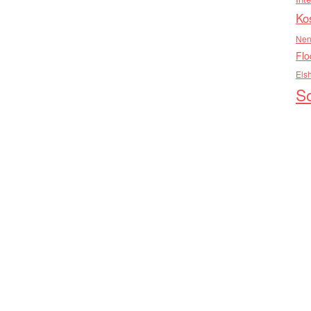
Ko
Nen
Flo
Els
So