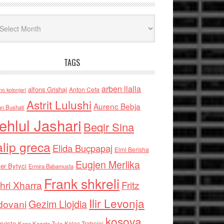
iv
TAGS
arben llalla
alfons Grishaj
Anton Cefa
no kolonjari
Astrit Lulushi
Aurenc Bebja
an Bushati
ehlul Jashari
Beqir Sina
alip greca
Elida Buçpapaj
Elmi Berisha
Eugjen Merlika
er Bytyci
Ermira Babamusta
Frank shkreli
hri Xharra
Fritz
Ilir Levonja
Gezim Llojdia
dovani
kosova
rviste
Kolec Traboini
Keze Kozeta Zylo