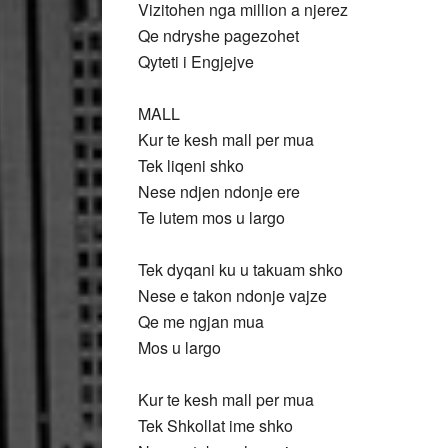
Vizitohen nga million a njerez
Qe ndryshe pagezohet
Qyteti i Engjejve
MALL
Kur te kesh mall per mua
Tek liqeni shko
Nese ndjen ndonje ere
Te lutem mos u largo
Tek dyqani ku u takuam shko
Nese e takon ndonje vajze
Qe me ngjan mua
Mos u largo
Kur te kesh mall per mua
Tek Shkollat ime shko