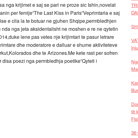
 nga krijimet e saj se pari ne proze sic Ishin,novelat
TR
nin per femije”The Last Kiss in Paris”Veprimtaria e saj
DA
ise e cila la te botuar ne gjuhen Shqipe,permbledhjen
SH
 u nda nga jeta aksidentalisht ne moshen e re ne qytetin
14,duke lene pas vetes nje krijimtari te pasur letrare
VAT
primtare dhe moderatore e dalluar e shume aktiviteteve
Inj
orkut,Kolorados dhe te Arizones.Me kete rast per sofren
ar disa poezi nga permbledhja poetike”Qyteti i
Nga
Mal
Kar
Bur
Dom
të 
Fis
36 