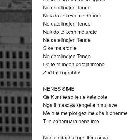
Ne datelindjen Tende
Nuk do te kesh me dhurate
Ne datelindjen Tende
Nuk do te kesh me urate
Ne datelindjen Tende
S’ke me arome
Ne datelindjen Tende
Do te mungon pergjithmone
Zeri im i ngrohte!
NENES SIME
Qe Kur me solle ne kete bote
Nga ti mesova kenget e ninullave
Me rrite me plot gezime dhe hidherime
Ti e paharruara nena ime.
Nene e dashur nga ti mesova