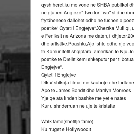
qysh heret,ku me vone ne SHBA publikoi disa
ne gjuhen Angleze” Two for Two” si dhe roma
frytdhenese dallohet edhe ne fushen e poez
poetike” Qyteti I Engjejve”.Xhezika Mulliqi,
e Feniksit ne Arizona me daten,1 dhjetor,200
dhe artistike.Poashtu,Ajo ishte edhe nje ve
te Komunitetit shqiptaro- amerikan te Nju J
poetike te Diellit,kemi shkeputur per ti botu
Engjejve”.
Qyteti i Engjejve
Dikur shikoja filmat me kauboje dhe Indiane
Apo te James Bondit dhe Marilyn Monroes
Yje qe ata linden bashke me yet e nates
Kur u shnderruan ne uje te kristalte
Walk fame(shetitje fame)
Ku rruget e Hollywoodit