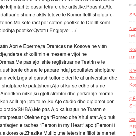
 krijimtari te pasur letrare dhe artistike.Poashtu,Ajo
dalluar e shume aktiviteteve te Komunitetit shqiptaro-
SP
ones.Me kete rast per sofren poetike te Diellit,kemi
New
bledhja poetike”Qyteti i Engjejve”…/
bot
in Abri e Eperme,te Drenices ne Kosove ne vitin
Kod
ndje,ndersa shkollimin e mesem e vijoi ne
e g
renas.Me pas ajo ishte regjistruar ne Teatrin e te
 ushtronte dhune te papare ndaj popullates shqiptare
Kry
 nivelet,nga ai parashkollor e deri te ai universitar dhe
Aka
Ko
e shqiptare te pafajshem,Ajo si kurse edhe shume
e Ameriken mike,ku gjeti strehim dhe perkrahje morale
ÇË
 solli nje jete te re ,ku Ajo studio dhe diplomoi per
SH
Kolorado(SHBA).Me pas Ajo ka luajtur ne Teatrin e
 interpretuar Ofeline nga “Romeo dhe Xhulieta”.Ajo nuk
30
 shfaqjen e radhes “Person in my Heart” apo (Personi i
RR
 aktoreske.Zhezika Mulliqi,me letersine filloi te merret
PË