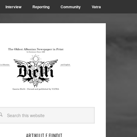
Interview
Reporting
Community
Vatra
ARTIKUJT E FUNDIT