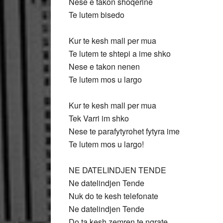
Nese e takon shoqerine
Te lutem bisedo
Kur te kesh mall per mua
Te lutem te shtepi a ime shko
Nese e takon nenen
Te lutem mos u largo
Kur te kesh mall per mua
Tek Varri im shko
Nese te parafytyrohet fytyra ime
Te lutem mos u largo!
NE DATELINDJEN TENDE
Ne datelindjen Tende
Nuk do te kesh telefonate
Ne datelindjen Tende
Do ta kesh zemren te ngrate