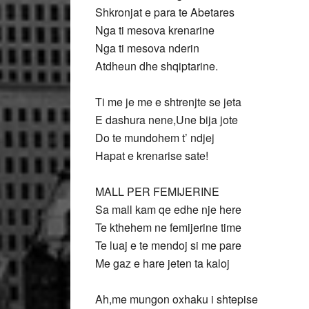
Shkronjat e para te Abetares
Nga ti mesova krenarine
Nga ti mesova nderin
Atdheun dhe shqiptarine.
Ti me je me e shtrenjte se jeta
E dashura nene,Une bija jote
Do te mundohem t’ ndjej
Hapat e krenarise sate!
MALL PER FEMIJERINE
Sa mall kam qe edhe nje here
Te kthehem ne femijerine time
Te luaj e te mendoj si me pare
Me gaz e hare jeten ta kaloj
Ah,me mungon oxhaku i shtepise