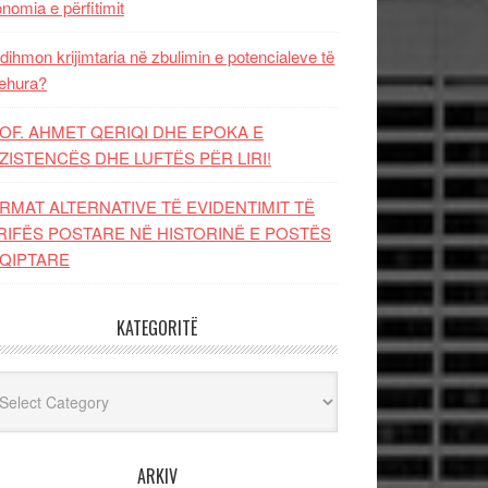
nomia e përfitimit
dihmon krijimtaria në zbulimin e potencialeve të
ehura?
OF. AHMET QERIQI DHE EPOKA E
ZISTENCЁS DHE LUFTЁS PЁR LIRI!
RMAT ALTERNATIVE TË EVIDENTIMIT TË
RIFËS POSTARE NË HISTORINË E POSTËS
QIPTARE
KATEGORITË
egoritë
ARKIV