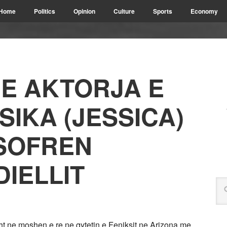
Home
Politics
Opinion
Culture
Sports
Economy
E AKTORJA E
IKA (JESSICA)
 SOFREN
DIELLIT
sht ne moshen e re ne qytetin e Feniksit ne Arizona me