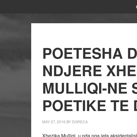
POETESHA D
NDJERE XHES
MULLIQI-NE
POETIKE TE 
MAY 27, 2016
BY
DGRECA
Xhezika Mulliqi, u nda nga jeta aksidentali