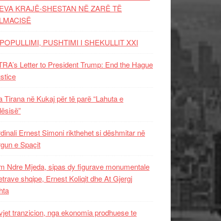
EVA KRAJË-SHESTAN NË ZARË TË
LMACISË
POPULLIMI, PUSHTIMI I SHEKULLIT XXI
RA’s Letter to President Trump: End the Hague
ustice
 Tirana në Kukaj për të parë “Lahuta e
ësisë”
dinali Ernest Simoni rikthehet si dëshmitar në
gun e Spaçit
 Ndre Mjeda, sipas dy figurave monumentale
letrave shqipe, Ernest Koliqit dhe At Gjergj
hta
vjet tranzicion, nga ekonomia prodhuese te