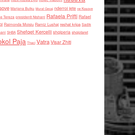
sove
nderroi jete
Marjana Bulku
ne Kosove
Murat Gecaj
Rafaela Prifti
Rafael
e Tereza
presidenti Nishani
qi
Raimonda Moisiu
Ramiz Lushaj
reshat kripa
Sadik
Shefqet Kercelli
shqiperia
hani
shqiptaret
SHBA
kol Paja
Vatra
Visar Zhiti
Thaci