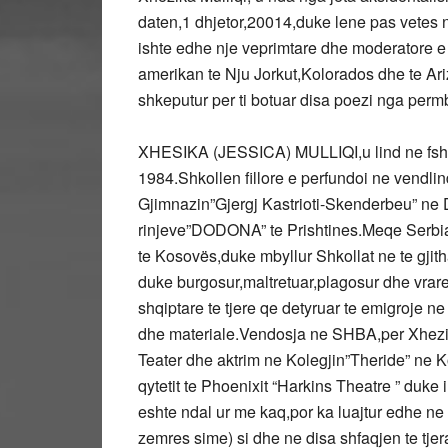
daten,1 dhjetor,20014,duke lene pas vetes nje
ishte edhe nje veprimtare dhe moderatore e 
amerikan te Nju Jorkut,Kolorados dhe te Ariz
shkeputur per ti botuar disa poezi nga perm
XHESIKA (JESSICA) MULLIQI,u lind ne fshat
1984.Shkollen fillore e perfundoi ne vendli
Gjimnazin”Gjergj Kastrioti-Skenderbeu” ne D
rinjeve”DODONA” te Prishtines.Meqe Serbia
te Kosovës,duke mbyllur Shkollat ne te gjitha
duke burgosur,maltretuar,plagosur dhe vrar
shqiptare te tjere qe detyruar te emigroje n
dhe materiale.Vendosja ne SHBA,per Xheziken
Teater dhe aktrim ne Kolegjin”Theride” ne 
qytetit te Phoenixit “Harkins Theatre ” duke
eshte ndal ur me kaq,por ka luajtur edhe ne
zemres sime) si dhe ne disa shfaqjen te tjera