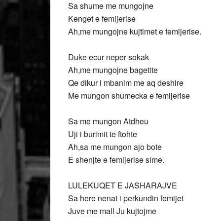
Sa shume me mungojne
Kenget e femijerise
Ah,me mungojne kujtimet e femijerise.
Duke ecur neper sokak
Ah,me mungojne bagetite
Qe dikur i mbanim me aq deshire
Me mungon shumecka e femijerise
Sa me mungon Atdheu
Uji i burimit te ftohte
Ah,sa me mungon ajo bote
E shenjte e femijerise sime.
LULEKUQET E JASHARAJVE
Sa here nenat i perkundin femijet
Juve me mall Ju kujtojme