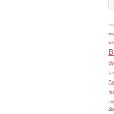
alba
asll
B
d
Env
Fa
ra
Inte
Ko