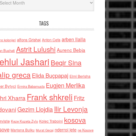
TAGS
arben llalla
alfons Grishaj
Anton Cefa
no kolonjari
Astrit Lulushi
Aurenc Bebja
an Bushati
ehlul Jashari
Beqir Sina
alip greca
Elida Buçpapaj
Elmi Berisha
Eugjen Merlika
er Bytyci
Ermira Babamusta
Frank shkreli
hri Xharra
Fritz
Ilir Levonja
Gezim Llojdia
dovani
kosova
rviste
Kolec Traboini
Keze Kozeta Zylo
sove
nderroi jete
Marjana Bulku
ne Kosove
Murat Gecaj