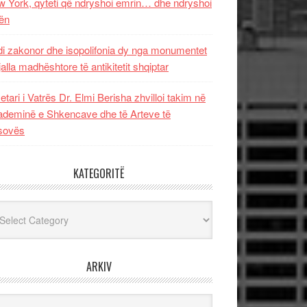
 York, qyteti që ndryshoi emrin… dhe ndryshoi
ën
i zakonor dhe isopolifonia dy nga monumentet
jalla madhështore të antikitetit shqiptar
etari i Vatrës Dr. Elmi Berisha zhvilloi takim në
deminë e Shkencave dhe të Arteve të
sovës
KATEGORITË
egoritë
ARKIV
iv