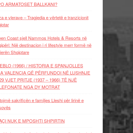
PO ARMATOSET BALLKANI?
za e vlerave – Tragjedia e vërtetë e tranzicionit
iptar
en Coast sjell Nammos Hotels & Resorts në
ipëri: Një destinacion i ri lifestyle merr formë në
ierën Shqiptare
EBLO (1966) / HISTORIA E SPANJOLLES
A VALENCIA QË PËRFUNDOI NË LUSHNJE
29 VJET PRITJE (1937 – 1966) TË NJË
LEFONATE NGA DY MOTRAT
tojmë sakrificën e familjes Lleshi për lirinë e
sovës
AÇI NUK E MPOSHTI SHPIRTIN