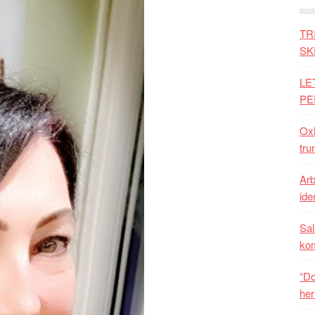
TR
SK
LE
PE
Oxh
tru
Arb
iden
Sal
ko
“Do
her