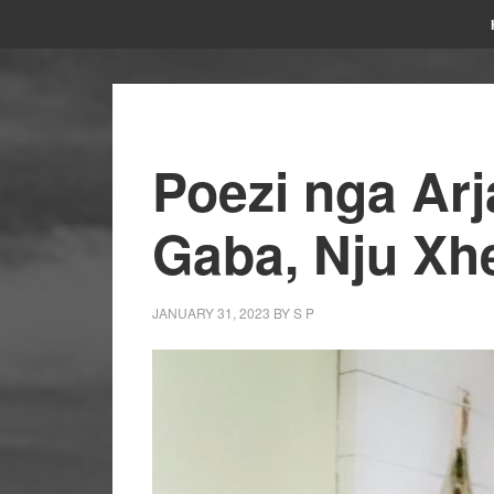
Poezi nga Ar
Gaba, Nju Xh
JANUARY 31, 2023
BY
S P