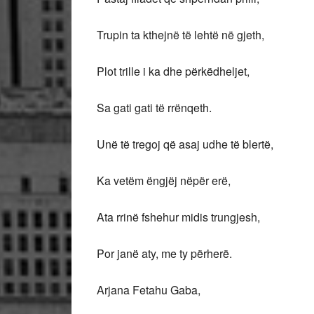
Trupin ta kthejnë të lehtë në gjeth,
Plot trille i ka dhe përkëdheljet,
Sa gati gati të rrënqeth.
Unë të tregoj që asaj udhe të blertë,
Ka vetëm ëngjëj nëpër erë,
Ata rrinë fshehur midis trungjesh,
Por janë aty, me ty përherë.
Arjana Fetahu Gaba,