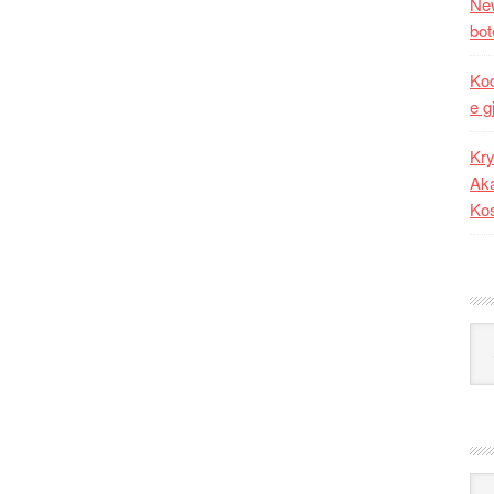
New
bot
Kod
e g
Kry
Aka
Ko
Kat
Ark