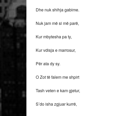
Dhe nuk shihja gabime.
Nuk jam më si më parë,
Kur mbytesha pa ty,
Kur vdisja e marrosur,
Për ata dy sy.
O Zot të falem me shpirt
Tash veten e kam gjetur,
S’do isha zgjuar kurrë,