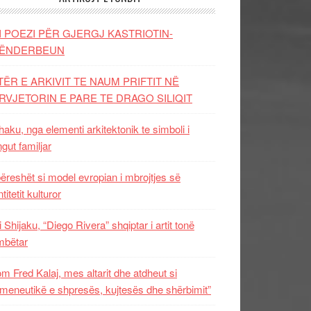
I POEZI PËR GJERGJ KASTRIOTIN-
ËNDERBEUN
TËR E ARKIVIT TE NAUM PRIFTIT NË
RVJETORIN E PARE TE DRAGO SILIQIT
aku, nga elementi arkitektonik te simboli i
ngut familjar
ëreshët si model evropian i mbrojtjes së
titetit kulturor
i Shijaku, “Diego Rivera” shqiptar i artit tonë
mbëtar
m Fred Kalaj, mes altarit dhe atdheut si
meneutikë e shpresës, kujtesës dhe shërbimit”