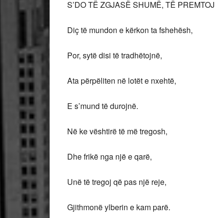
S’DO TË ZGJASË SHUMË, TË PREMTOJ
Diç të mundon e kërkon ta fshehësh,
Por,
sytë disi të tradhëtojnë,
Ata përpëliten në lotët e nxehtë,
E s’mund të durojnë.
Në ke vështirë të më tregosh,
Dhe frikë nga një e qarë,
Unë të tregoj që pas një reje,
Gjithmonë ylberin e kam parë.