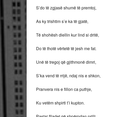
S’do të zgjasë shumë të premtoj,
As ky trishtim s’e ka të gjatë,
Të shohësh diellin kur lind si dritë,
Do të thotë vërtetë të jesh me fat.
Unë të tregoj që gjithmonë dimri,
S’ka vend të rrijë, ndaj nis e shkon,
Pranvera nis e fillon ca puthje,
Ku vetëm shpirti t’i kupton.
Pastaj flladet që shpërndan prilli,