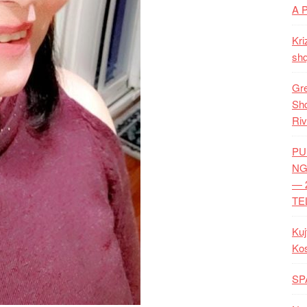
A 
Kri
shq
Gre
Shq
Riv
PU
NG
— 
TE
Kuj
Ko
SP