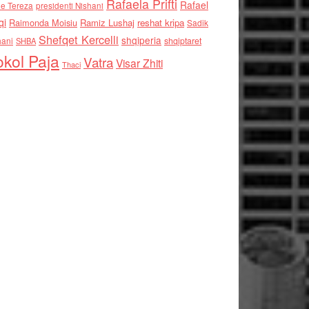
Rafaela Prifti
Rafael
e Tereza
presidenti Nishani
qi
Raimonda Moisiu
Ramiz Lushaj
reshat kripa
Sadik
Shefqet Kercelli
shqiperia
hani
shqiptaret
SHBA
kol Paja
Vatra
Visar Zhiti
Thaci